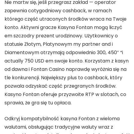
Nie martw się, jeśli przegrasz zakład — operator
zapewnia cotygodniowy cashback, w ramach
którego część utraconych środków wraca na Twoje
konto. Aktywni gracze Kasyna Fontan mogą liczyć
em szczodry prezent urodzinowy. Użytkownicy o
statusie Złotym, Platynowym my partner and i
Diamentowym otrzymają odpowiednio 300, 450″ “i
actually 750 USD em swoje konto. Korzystam z kasyn
od dawna i Fontan Casino naprawdę wyróżnia się na
tle konkurencji. Największy plus to cashback, który
pozwala odzyskać część przegranych środków.
Kasyno Fontan oferuje przyzwoite RTP w slotach, co
sprawia, że gra się tu opłaca.
Odkryj kompatybilność kasyna Fontan z wieloma
walutami, obsługując tradycyjne waluty wraz z