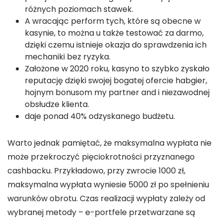
różnych poziomach stawek.
A wracając perform tych, które są obecne w
kasynie, to można u także testować za darmo,
dzięki czemu istnieje okazja do sprawdzenia ich
mechaniki bez ryzyka.
Założone w 2020 roku, kasyno to szybko zyskało
reputację dzięki swojej bogatej ofercie habgier,
hojnym bonusom my partner and i niezawodnej
obsłudze klienta.
daje ponad 40% odzyskanego budżetu.
Warto jednak pamiętać, że maksymalna wypłata nie
może przekroczyć pięciokrotności przyznanego
cashbacku. Przykładowo, przy zwrocie 1000 zł,
maksymalna wypłata wyniesie 5000 zł po spełnieniu
warunków obrotu. Czas realizacji wypłaty zależy od
wybranej metody – e-portfele przetwarzane są