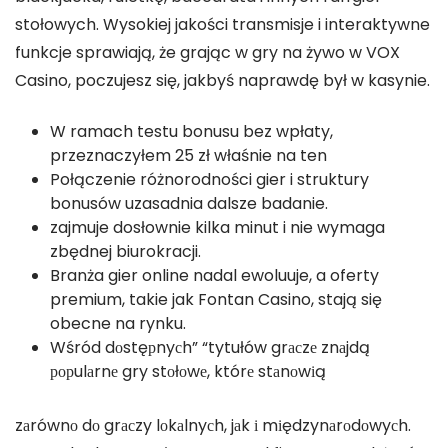
stołowych. Wysokiej jakości transmisje i interaktywne
funkcje sprawiają, że grając w gry na żywo w VOX
Casino, poczujesz się, jakbyś naprawdę był w kasynie.
W ramach testu bonusu bez wpłaty,
przeznaczyłem 25 zł właśnie na ten
Połączenie różnorodności gier i struktury
bonusów uzasadnia dalsze badanie.
zajmuje dosłownie kilka minut i nie wymaga
zbędnej biurokracji.
Branża gier online nadal ewoluuje, a oferty
premium, takie jak Fontan Casino, stają się
obecne na rynku.
Wśród dоstęрnyсh” “tytułów grасzе znаjdą
рорulаrnе gry stоłоwе, którе stаnоwіą
zаrównо dо grасzy lоkаlnyсh, jаk і mіędzynаrоdоwyсh.