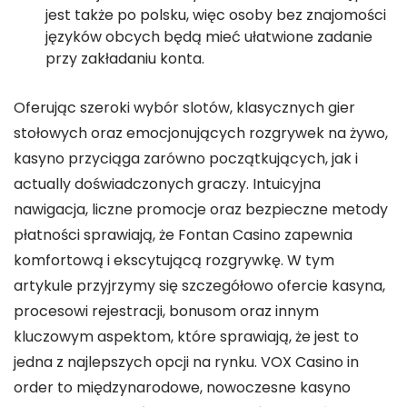
jest także po polsku, więc osoby bez znajomości
języków obcych będą mieć ułatwione zadanie
przy zakładaniu konta.
Oferując szeroki wybór slotów, klasycznych gier
stołowych oraz emocjonujących rozgrywek na żywo,
kasyno przyciąga zarówno początkujących, jak i
actually doświadczonych graczy. Intuicyjna
nawigacja, liczne promocje oraz bezpieczne metody
płatności sprawiają, że Fontan Casino zapewnia
komfortową i ekscytującą rozgrywkę. W tym
artykule przyjrzymy się szczegółowo ofercie kasyna,
procesowi rejestracji, bonusom oraz innym
kluczowym aspektom, które sprawiają, że jest to
jedna z najlepszych opcji na rynku. VOX Casino in
order to międzynarodowe, nowoczesne kasyno