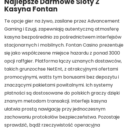
Najlepsze Darmowe Sloty Z
Kasyna Fontan
Te opcje gier na żywo, zasilane przez Advancement
Gaming i Ezugi, zapewniają autentyczną atmosferę
kasyna bezpośrednio za pośrednictwem interfejsów
stacjonarnych i mobilnych. Fontan Casino prezentuje
się jako współczesne miejsce hazardu z ponad 3000
opcji raffgier. Platforma łączy uznanych dostawców,
takich grunzochse NetEnt, z atrakcyjnymi ofertami
promocyjnymi, watts tym bonusami bez depozytu i
znaczącymi pakietami powitalnymi. Ich systemy
płatności są dostosowane do polskich graczy dzięki
znanym metodom transakcji. Interfejs kasyna
ułatwia prostą nawigację przy jednoczesnym
zachowaniu protokołów bezpieczeństwa. Pozostaje
sprawdzić, bądź rzeczywistość operacyjna