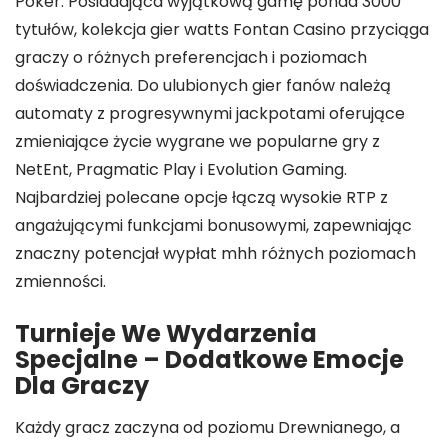
Poker. Posiadająca wyjątkową gamę ponad 3000
tytułów, kolekcja gier watts Fontan Casino przyciąga
graczy o różnych preferencjach i poziomach
doświadczenia. Do ulubionych gier fanów należą
automaty z progresywnymi jackpotami oferujące
zmieniające życie wygrane we popularne gry z
NetEnt, Pragmatic Play i Evolution Gaming.
Najbardziej polecane opcje łączą wysokie RTP z
angażującymi funkcjami bonusowymi, zapewniając
znaczny potencjał wypłat mhh różnych poziomach
zmienności.
Turnieje We Wydarzenia
Specjalne – Dodatkowe Emocje
Dla Graczy
Każdy gracz zaczyna od poziomu Drewnianego, a