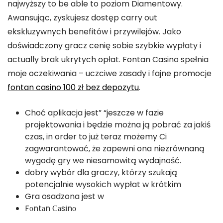
najwyższy to be able to poziom Diamentowy.
Awansując, zyskujesz dostęp carry out
ekskluzywnych benefitów i przywilejów. Jako
doświadczony gracz cenię sobie szybkie wypłaty i
actually brak ukrytych opłat. Fontan Casino spełnia
moje oczekiwania – uczciwe zasady i fajne promocje
fontan casino 100 zł bez depozytu
.
Choć aplikacja jest” “jeszcze w fazie
projektowania i będzie można ją pobrać za jakiś
czas, in order to już teraz możemy Ci
zagwarantować, że zapewni ona niezrównaną
wygodę gry we niesamowitą wydajność.
dobry wybór dla graczy, którzy szukają
potencjalnie wysokich wypłat w krótkim
Gra osadzona jest w
Fоntаn Саsіnо