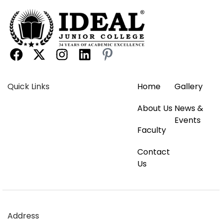
Quick Links
Home
Gallery
About Us
News &
Events
Faculty
Contact
Us
Address