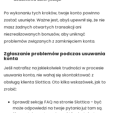
Po wykonaniu tych kroków, twoje konto powinno
zostać usunięte. Ważne jest, abyś upewnił się, że nie
masz żadnych otwartych transakcji ani
niezrealizowanych bonusów, aby uniknąć
problemów związanych z zamknięciem konta.
Zgłaszanie problemów podczas usuwania
konta
Jeśli natrafisz na jakiekolwiek trudności w procesie
usuwania konta, nie wahaj się skontaktować z
obsługą klienta Slottica. Oto kilka wskazówek, jak to
zrobić:
Sprawdź sekcję FAQ na stronie Slottica – być
może odpowiedzi na twoje pytania już tam są.