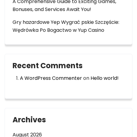
A Comprehensive Guide to Exciting Games,
Bonuses, and Services Await You!
Gry hazardowe Yep Wygrać pskie Szczęście:
Wędrówka Po Bogactwo w Yup Casino
Recent Comments
A WordPress Commenter
on
Hello world!
Archives
August 2026