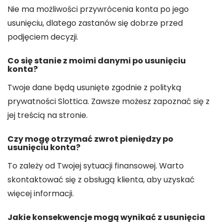
Nie ma możliwości przywrócenia konta po jego
usunięciu, dlatego zastanów się dobrze przed
podjęciem decyzji.
Co się stanie z moimi danymi po usunięciu
konta?
Twoje dane będą usunięte zgodnie z polityką
prywatności Slottica. Zawsze możesz zapoznać się z
jej treścią na stronie.
Czy mogę otrzymać zwrot pieniędzy po
usunięciu konta?
To zależy od Twojej sytuacji finansowej. Warto
skontaktować się z obsługą klienta, aby uzyskać
więcej informacji.
Jakie konsekwencje mogą wynikać z usunięcia