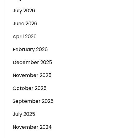
July 2026
June 2026
April 2026
February 2026
December 2025
November 2025
October 2025
September 2025
July 2025
November 2024