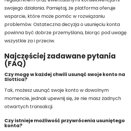
swojego działania. Pamiętaj, że platforma oferuje
wsparcie, które może pomóc w rozwiązaniu
problemów. Ostateczna decyzja o usunięciu konta
powinna być dobrze przemyślana, biorąc pod uwagę
wszystkie za i przeciw.
Najczęściej zadawane pytania
(FAQ)
Czy mogę w każdej chwili usunąć swoje konto na
Slottica?
Tak, możesz usunąć swoje konto w dowolnym
momencie, jednak upewnij się, że nie masz żadnych
otwartych transakcji.
Czy istnieje możliwość przywrócenia usuniętego
konta?