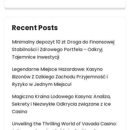
Recent Posts
Minimalny depozyt 10 zł: Droga do Finansowej
Stabilności i Zdrowego Portfela – Odkryj
Tajemnice Inwestycji
Legendarne Miejsce Hazardowe: Kasyno
Bizonów Z Dzikiego Zachodu Przyjemność i
Ryzyko w Jednym Miejscu!
Magiczna Kraina Lodowego Kasyna: Analiza,
Sekrety i Niezwykłe Odkrycia związane z Ice
Casino
Unveiling the Thrilling World of Vavada Casino: