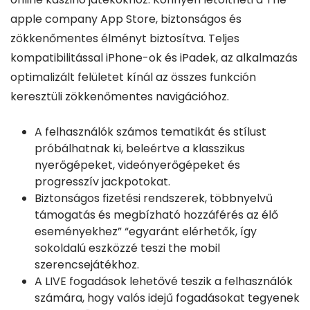
apple company App Store, biztonságos és
zökkenőmentes élményt biztosítva. Teljes
kompatibilitással iPhone-ok és iPadek, az alkalmazás
optimalizált felületet kínál az összes funkción
keresztüli zökkenőmentes navigációhoz.
A felhasználók számos tematikát és stílust
próbálhatnak ki, beleértve a klasszikus
nyerőgépeket, videónyerőgépeket és
progresszív jackpotokat.
Biztonságos fizetési rendszerek, többnyelvű
támogatás és megbízható hozzáférés az élő
eseményekhez” “egyaránt elérhetők, így
sokoldalú eszközzé teszi the mobil
szerencsejátékhoz.
A LIVE fogadások lehetővé teszik a felhasználók
számára, hogy valós idejű fogadásokat tegyenek