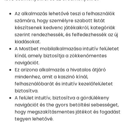
Az alkalmazás lehetővé teszi a felhasználók
számára, hogy személyre szabott listát
készítsenek kedvenc játékaikról, kategóriák
szerint rendezhessék, és felfedezhessék az új
kiadásokat.
A Mostbet mobilalkalmazása intuitív felületet
kínál, amely biztosítja a zökkenőmentes
navigációt.
Ez arizona alkalmazás a hivatalos átjáró
mindenhez, amit a kaszinó kínál,
felhasználóbarát és intuitív kezelőfelületet
biztosítva.
A felület intuitív, biztosítva a gördülékeny
navigációt és the gyors betöltési sebességet,
hogy megszakításmentes játékot és fogadást
tegyen lehetővé.