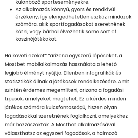
különböző sporteseményekre.
Az alkalmazás könnyű, gyors és rendkívül
érzékeny, így elengedhetetlen eszköz mindazok
számára, akik sportfogadásokat szeretnének
kötni, vagy bárhol élvezhetik some sort of
kaszinójátékokat.
Ha követi ezeket” “arizona egyszerű lépéseket, a
Mostbet mobilalkalmazás használata a lehető
legjobb élményt nyújtja. Ellenben infografikák és
statisztikák állnak a játékosok rendelkezésére. Amit
szintén érdemes megemlíteni, arizona a fogadási
típusok, amelyeket megtehet. Ez a kérdés minden
játékos számára kulcsfontosságú, hiszen olyan
fogadásokkal szeretnének foglalkozni, amelyekhez
már hozzászoktak. A Mostbet alkalmazásával
választhatsz az egyszeri fogadások, a halmozó