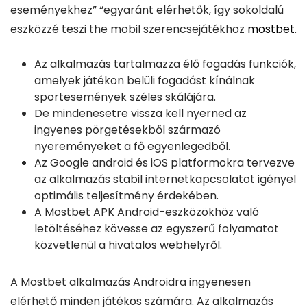
eseményekhez” “egyaránt elérhetők, így sokoldalú
eszközzé teszi the mobil szerencsejátékhoz
mostbet
.
Az alkalmazás tartalmazza élő fogadás funkciók,
amelyek játékon belüli fogadást kínálnak
sportesemények széles skálájára.
De mindenesetre vissza kell nyerned az
ingyenes pörgetésekből származó
nyereményeket a fő egyenlegedből.
Az Google android és iOS platformokra tervezve
az alkalmazás stabil internetkapcsolatot igényel
optimális teljesítmény érdekében.
A Mostbet APK Android-eszközökhöz való
letöltéséhez kövesse az egyszerű folyamatot
közvetlenül a hivatalos webhelyről.
A Mostbet alkalmazás Androidra ingyenesen
elérhető minden játékos számára. Az alkalmazás