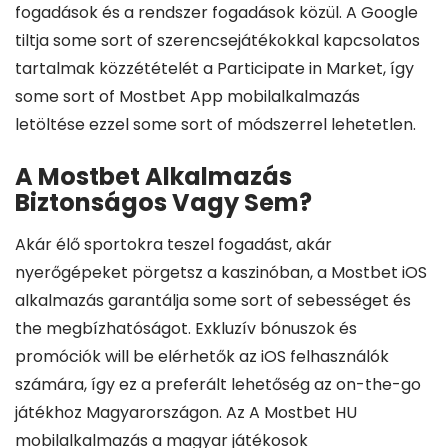
fogadások és a rendszer fogadások közül. A Google
tiltja some sort of szerencsejátékokkal kapcsolatos
tartalmak közzétételét a Participate in Market, így
some sort of Mostbet App mobilalkalmazás
letöltése ezzel some sort of módszerrel lehetetlen.
A Mostbet Alkalmazás
Biztonságos Vagy Sem?
Akár élő sportokra teszel fogadást, akár
nyerőgépeket pörgetsz a kaszinóban, a Mostbet iOS
alkalmazás garantálja some sort of sebességet és
the megbízhatóságot. Exkluzív bónuszok és
promóciók will be elérhetők az iOS felhasználók
számára, így ez a preferált lehetőség az on-the-go
játékhoz Magyarországon. Az A Mostbet HU
mobilalkalmazás a magyar játékosok