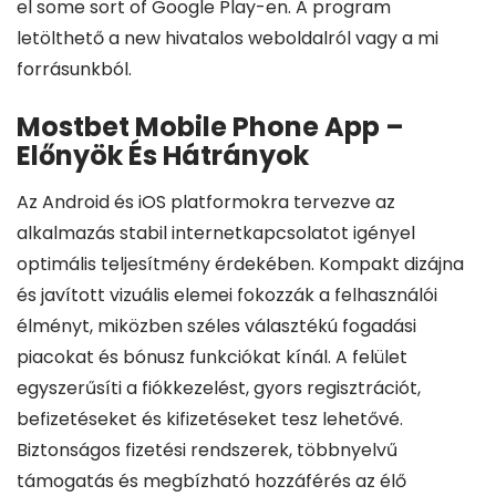
el some sort of Google Play-en. A program
letölthető a new hivatalos weboldalról vagy a mi
forrásunkból.
Mostbet Mobile Phone App –
Előnyök És Hátrányok
Az Android és iOS platformokra tervezve az
alkalmazás stabil internetkapcsolatot igényel
optimális teljesítmény érdekében. Kompakt dizájna
és javított vizuális elemei fokozzák a felhasználói
élményt, miközben széles választékú fogadási
piacokat és bónusz funkciókat kínál. A felület
egyszerűsíti a fiókkezelést, gyors regisztrációt,
befizetéseket és kifizetéseket tesz lehetővé.
Biztonságos fizetési rendszerek, többnyelvű
támogatás és megbízható hozzáférés az élő