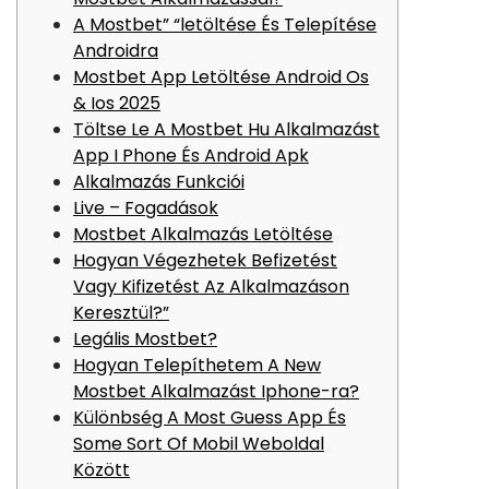
A Mostbet” “letöltése És Telepítése
Androidra
Mostbet App Letöltése Android Os
& Ios 2025
Töltse Le A Mostbet Hu Alkalmazást
App I Phone És Android Apk
Alkalmazás Funkciói
Live – Fogadások
Mostbet Alkalmazás Letöltése
Hogyan Végezhetek Befizetést
Vagy Kifizetést Az Alkalmazáson
Keresztül?”
Legális Mostbet?
Hogyan Telepíthetem A New
Mostbet Alkalmazást Iphone-ra?
Különbség A Most Guess App És
Some Sort Of Mobil Weboldal
Között