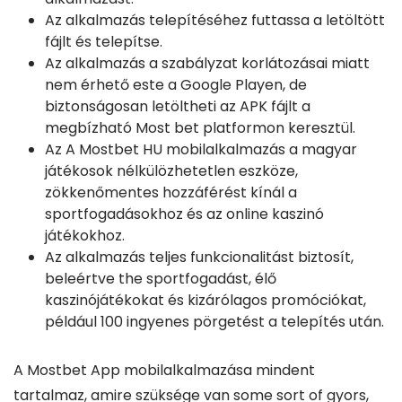
Az alkalmazás telepítéséhez futtassa a letöltött
fájlt és telepítse.
Az alkalmazás a szabályzat korlátozásai miatt
nem érhető este a Google Playen, de
biztonságosan letöltheti az APK fájlt a
megbízható Most bet platformon keresztül.
Az A Mostbet HU mobilalkalmazás a magyar
játékosok nélkülözhetetlen eszköze,
zökkenőmentes hozzáférést kínál a
sportfogadásokhoz és az online kaszinó
játékokhoz.
Az alkalmazás teljes funkcionalitást biztosít,
beleértve the sportfogadást, élő
kaszinójátékokat és kizárólagos promóciókat,
például 100 ingyenes pörgetést a telepítés után.
A Mostbet App mobilalkalmazása mindent
tartalmaz, amire szüksége van some sort of gyors,