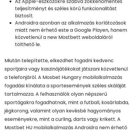
Az Apple-eszközökre szabva zökkenőmentes
teljesítményt és széles körű funkcionalitást
biztosít.
Androidra azonban az alkalmazás korlátozások
miatt nem érhető este a Google Playen, hanem
közvetlenül a new Mostbett weboldaláról
tölthető le.
Miután telepítette, elkezdhet fogadni kedvenc
sportjaira vagy kaszinójátékokat játszani közvetlenül
a telefonjáról. A Mosbet Hungary mobilalkalmazás
fogadási kínálata a sportesemények széles skáláját
tartalmazza. A felhasználók olyan népszerű
sportágakra fogadhatnak, mint a futball, kosárlabda,
jégkorong, valamint olyan kevésbé hagyományos
eseményekre, mint a curling, darts vagy krikett. A
Mostbet HU mobilalkalmazás Androidra nem érhető