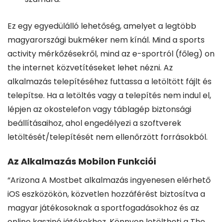
Ez egy egyedülálló lehetőség, amelyet a legtöbb
magyarországi bukméker nem kínál. Mind a sports
activity mérkőzésekről, mind az e-sportról (főleg) on
the internet közvetítéseket lehet nézni. Az
alkalmazás telepítéséhez futtassa a letöltött fájlt és
telepítse. Ha a letöltés vagy a telepítés nem indul el,
lépjen az okostelefon vagy táblagép biztonsági
beállításaihoz, ahol engedélyezi a szoftverek
letöltését/telepítését nem ellenőrzött forrásokból.
Az Alkalmazás Mobilon Funkciói
“Arizona A Mostbet alkalmazás ingyenesen elérhető
iOS eszközökön, közvetlen hozzáférést biztosítva a
magyar játékosoknak a sportfogadásokhoz és az
online kaszinó játékokhoz. Könnyen letöltheti a The