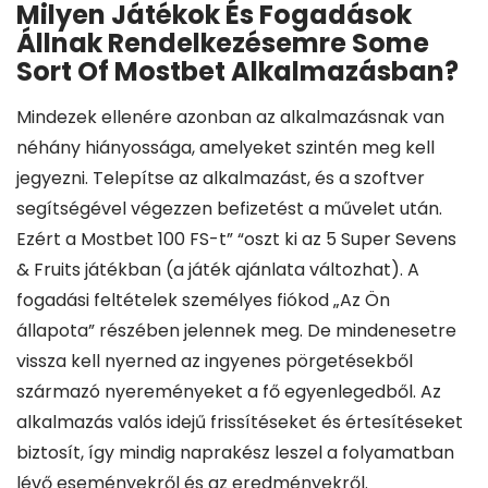
Milyen Játékok És Fogadások
Állnak Rendelkezésemre Some
Sort Of Mostbet Alkalmazásban?
Mindezek ellenére azonban az alkalmazásnak van
néhány hiányossága, amelyeket szintén meg kell
jegyezni. Telepítse az alkalmazást, és a szoftver
segítségével végezzen befizetést a művelet után.
Ezért a Mostbet 100 FS-t” “oszt ki az 5 Super Sevens
& Fruits játékban (a játék ajánlata változhat). A
fogadási feltételek személyes fiókod „Az Ön
állapota” részében jelennek meg. De mindenesetre
vissza kell nyerned az ingyenes pörgetésekből
származó nyereményeket a fő egyenlegedből. Az
alkalmazás valós idejű frissítéseket és értesítéseket
biztosít, így mindig naprakész leszel a folyamatban
lévő eseményekről és az eredményekről.