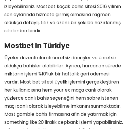
izleyebilirsiniz. Mostbet kaçak bahis sitesi 2016 yılının
son aylarında hizmete girmiş olmasına rağmen
oldukça detaylı, titiz ve özenli bir şekilde hazırlanmış
sitelerden biridir.
Mostbet In Türkiye
Üyeler düzenli olarak ücretsiz dönüşler ve ücretsiz
oldukça bahisler alabilirler. Ayrıca, harcanan sürede
miktarın işlemi %10’luk bir haftalık geri ödemesi
vardır. Most bet sitesi, üyelik işlemini gerçekleştiren
her kullanıcısına hem your ex maça canlı olarak
yüzlerce canlı bahis seçeneğini hem sobre istenen
maçı canlı olarak izleyebilme imkanını sunmaktadır.
Most gamble bahis firmasına afin de yatırmak için
something like 20 liralık cepbank işlemi yapabilirsiniz.