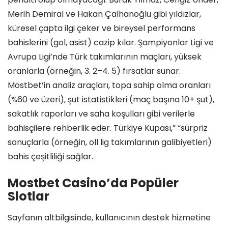
Merih Demiral ve Hakan Çalhanoğlu gibi yıldızlar,
küresel çapta ilgi çeker ve bireysel performans
bahislerini (gol, asist) cazip kılar. Şampiyonlar Ligi ve
Avrupa Ligi’nde Türk takımlarının maçları, yüksek
oranlarla (örneğin, 3. 2–4. 5) fırsatlar sunar.
Mostbet’in analiz araçları, topa sahip olma oranları
(%60 ve üzeri), şut istatistikleri (maç başına 10+ şut),
sakatlık raporları ve saha koşulları gibi verilerle
bahisçilere rehberlik eder. Türkiye Kupası,” “sürpriz
sonuçlarla (örneğin, oll lig takımlarının galibiyetleri)
bahis çeşitliliği sağlar.
Mostbet Casino’da Popüler
Slotlar
Sayfanın altbilgisinde, kullanıcının destek hizmetine