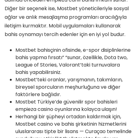
Diğer bir seçenek ise, Mostbet yöneticileriyle sosyal
ağlar ve anlık mesajlaşma programları aracılığıyla
iletişim kurmaktır. Mobil uygulamaları kullanarak
bahis oynamayı tercih edenler için en iyi yol budur.
Mostbet bahisçinin ofisinde, e-spor disiplinlerine
bahis yapma fırsatı” “sunar, özellikle, Dota two,
League of Stories, Valorant’taki turnuvalara
bahis yapabilirsiniz.
Mostbet’teki oranlar, yarışmanın, takımların,
bireysel sporcuların meşhurluğuna ve diğer
faktörlere bağlıdır.
Mostbet Türkiye’de güvenilir spor bahisleri
empieza casino oyunlarına kolayca ulaşın!
Herhangi bir şüpheyi ortadan kaldırmak için,
Mostbet casino ve bahis şirketinin hizmetlerini
uluslararası tipte bir lisans — Curaçao temelinde