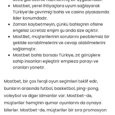
Mostbet, yerel ihtiyaçlara uyum sağlayarak
Türkiye’de çevrimiçi bahis ve casino piyasasında
lider konumdadır.
Zaman kaybetmeyin, çünkü bahisçinin ofisine
engelsiz ücretsiz erişim şu anda size açıktır.
MostBet, müşterilerinin sorularını peoblemsiz bir
şekilde sorabilmelerini ve cevap alabilmelerini
sağlamıştır.
Mostbet bahis borsası Türkiye, zıt görüşlere
sahip insanları eşleştirir empieza parayı ve
oranları yönetir.
Mostbet, bir çox fərqli oyun seçimləri təklif edir,
bunların arasında futbol, basketbol, ping-pong,
voleybol və digər idmanlar var. Mostbet-də,
müştərilər həmçinin qumar oyunlarını da oynaya
bilərlər. Mostbet-də, müştərilər bir sıra promosyon