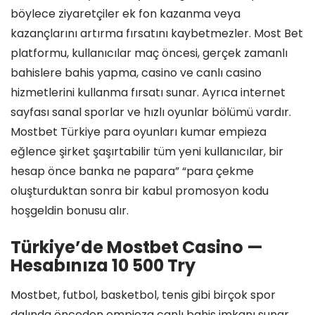
böylece ziyaretçiler ek fon kazanma veya
kazançlarını artırma fırsatını kaybetmezler. Most Bet
platformu, kullanıcılar maç öncesi, gerçek zamanlı
bahislere bahis yapma, casino ve canlı casino
hizmetlerini kullanma fırsatı sunar. Ayrıca internet
sayfası sanal sporlar ve hızlı oyunlar bölümü vardır.
Mostbet Türkiye para oyunları kumar empieza
eğlence şirket şaşırtabilir tüm yeni kullanıcılar, bir
hesap önce banka ne papara” “para çekme
oluşturduktan sonra bir kabul promosyon kodu
hoşgeldin bonusu alır.
Türkiye’de Mostbet Casino —
Hesabınıza 10 500 Try
Mostbet, futbol, basketbol, tenis gibi birçok spor
dalında önceden empieza canlı bahis imkanı sunar.