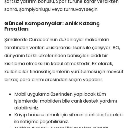
şartsız yatırım bonusu. Spor türüne karar verdikten
sonra, şampiyonluğu veya turnuvayı seçin.
Güncel Kampanyalar: Anlık Kazanç
Fırsatları
Şimdilerde Curacao’nun düzenleyici makamları
tarafından verilen uluslararası lisans ile çalışıyor. BO,
dünyanın farklı ülkelerinden bahisçileri ciddi bir
kısıtlama olmaksızın kabul etmektedir. Ek olarak,
kullanıcılar finansal işlemlerin yürütülmesi için mevcut
birkaç para birimi arasından seçim yapabilir.
Mobil uygulama üzerinden yapılacak tüm
işlemlerde, mobilden bile canlı destek yardımı
alabilirsiniz.
Kayıp bonusu almak için sitenin canlı destek ekibi
ile iletişime geçebilirsiniz.