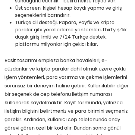
sunduğunu etkinlik” “belirtmekte fayda var.
Üst screen, kişisel hesap kaydı yapma ve giriş
seçeneklerini barındırır.
Türkçe dil desteği, Papara, Payfix ve kripto
paralar gibi yerel ödeme yöntemleri, thirty ₺’lik
düşük giriş limiti ve 7/24 Türkçe destek,
platformu milyonlar için çekici kılar.
Basit tasarımı empieza banka havaleleri, e-
cüzdanlar ve kripto paralar dahil olmak üzere çoklu
işlem yöntemleri, para yatırma ve çekme işlemlerini
sorunsuz bir deneyim haline getirir. Kullanılabilir diğer
bir seçenek de cep telefonu iletişim numarası
kullanarak kaydolmaktır. Kayıt formunda, yalnızca
iletişim bilgisini belirtmeniz ve para birimini seçmeniz
gerekir. Ardından, kullanıcı cep telefonunda onay
görevi gören özel bir kod alır. Bundan sonra gönül