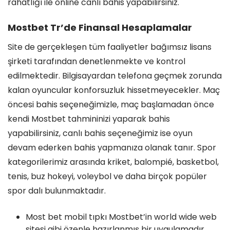
rahatlığı ile online canlı bahis yapabilirsiniz.
Mostbet Tr’de Finansal Hesaplamalar
Site de gerçekleşen tüm faaliyetler bağımsız lisans
şirketi tarafından denetlenmekte ve kontrol
edilmektedir. Bilgisayardan telefona geçmek zorunda
kalan oyuncular konforsuzluk hissetmeyecekler. Maç
öncesi bahis seçeneğimizle, maç başlamadan önce
kendi Mostbet tahmininizi yaparak bahis
yapabilirsiniz, canlı bahis seçeneğimiz ise oyun
devam ederken bahis yapmanıza olanak tanır. Spor
kategorilerimiz arasında kriket, balompié, basketbol,
tenis, buz hokeyi, voleybol ve daha birçok popüler
spor dalı bulunmaktadır.
Most bet mobil tıpkı Mostbet’in world wide web
sitesi gibi özenle hazırlanmış bir uygulamadır.