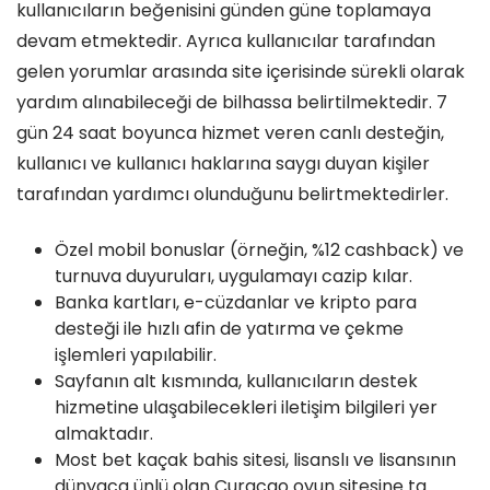
kullanıcıların beğenisini günden güne toplamaya
devam etmektedir. Ayrıca kullanıcılar tarafından
gelen yorumlar arasında site içerisinde sürekli olarak
yardım alınabileceği de bilhassa belirtilmektedir. 7
gün 24 saat boyunca hizmet veren canlı desteğin,
kullanıcı ve kullanıcı haklarına saygı duyan kişiler
tarafından yardımcı olunduğunu belirtmektedirler.
Özel mobil bonuslar (örneğin, %12 cashback) ve
turnuva duyuruları, uygulamayı cazip kılar.
Banka kartları, e-cüzdanlar ve kripto para
desteği ile hızlı afin de yatırma ve çekme
işlemleri yapılabilir.
Sayfanın alt kısmında, kullanıcıların destek
hizmetine ulaşabilecekleri iletişim bilgileri yer
almaktadır.
Most bet kaçak bahis sitesi, lisanslı ve lisansının
dünyaca ünlü olan Curacao oyun sitesine ta