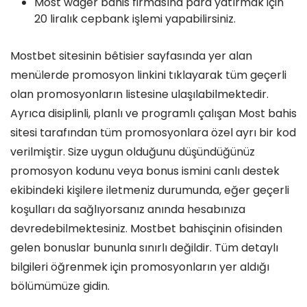
Most wager bahis firmasına para yatırmak için
20 liralık cepbank işlemi yapabilirsiniz.
Mostbet sitesinin bêtisier sayfasında yer alan
menülerde promosyon linkini tıklayarak tüm geçerli
olan promosyonların listesine ulaşılabilmektedir.
Ayrıca disiplinli, planlı ve programlı çalışan Most bahis
sitesi tarafından tüm promosyonlara özel ayrı bir kod
verilmiştir. Size uygun olduğunu düşündüğünüz
promosyon kodunu veya bonus ismini canlı destek
ekibindeki kişilere iletmeniz durumunda, eğer geçerli
koşulları da sağlıyorsanız anında hesabınıza
devredebilmektesiniz. Mostbet bahisçinin ofisinden
gelen bonuslar bununla sınırlı değildir. Tüm detaylı
bilgileri öğrenmek için promosyonların yer aldığı
bölümümüze gidin.