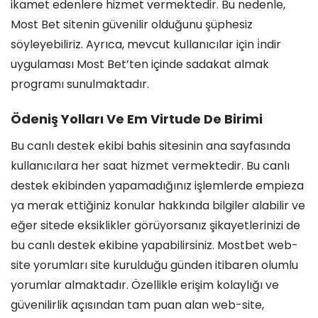
ikamet edenlere hizmet vermektedir. Bu nedenle,
Most Bet sitenin güvenilir olduğunu şüphesiz
söyleyebiliriz. Ayrıca, mevcut kullanıcılar için i̇ndir
uygulaması Most Bet’ten içinde sadakat almak
programı sunulmaktadır.
Ödeniş Yolları Ve Em Virtude De Birimi
Bu canlı destek ekibi bahis sitesinin ana sayfasında
kullanıcılara her saat hizmet vermektedir. Bu canlı
destek ekibinden yapamadığınız işlemlerde empieza
ya merak ettiğiniz konular hakkında bilgiler alabilir ve
eğer sitede eksiklikler görüyorsanız şikayetlerinizi de
bu canlı destek ekibine yapabilirsiniz. Mostbet web-
site yorumları site kurulduğu günden itibaren olumlu
yorumlar almaktadır. Özellikle erişim kolaylığı ve
güvenilirlik açısından tam puan alan web-site,