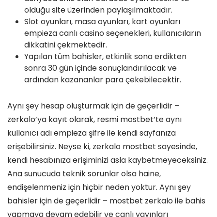
olduğu site üzerinden paylaşılmaktadır.
Slot oyunları, masa oyunları, kart oyunları
empieza canlı casino seçenekleri, kullanıcıların
dikkatini çekmektedir.
Yapılan tüm bahisler, etkinlik sona erdikten
sonra 30 gün içinde sonuçlandırılacak ve
ardından kazananlar para çekebilecektir.
Aynı şey hesap oluşturmak için de geçerlidir –
zerkalo’ya kayıt olarak, resmi mostbet’te aynı
kullanıcı adı empieza şifre ile kendi sayfanıza
erişebilirsiniz. Neyse ki, zerkalo mostbet sayesinde,
kendi hesabınıza erişiminizi asla kaybetmeyeceksiniz.
Ana sunucuda teknik sorunlar olsa haine,
endişelenmeniz için hiçbir neden yoktur. Aynı şey
bahisler için de geçerlidir – mostbet zerkalo ile bahis
yapmaya devam edebilir ve canlı yayınları