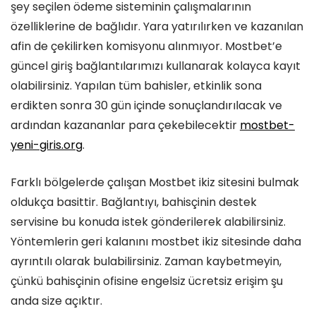
şey seçilen ödeme sisteminin çalışmalarının
özelliklerine de bağlıdır. Yara yatırılırken ve kazanılan
afin de çekilirken komisyonu alınmıyor. Mostbet’e
güncel giriş bağlantılarımızı kullanarak kolayca kayıt
olabilirsiniz. Yapılan tüm bahisler, etkinlik sona
erdikten sonra 30 gün içinde sonuçlandırılacak ve
ardından kazananlar para çekebilecektir
mostbet-
yeni-giris.org
.
Farklı bölgelerde çalışan Mostbet ikiz sitesini bulmak
oldukça basittir. Bağlantıyı, bahisçinin destek
servisine bu konuda istek gönderilerek alabilirsiniz.
Yöntemlerin geri kalanını mostbet ikiz sitesinde daha
ayrıntılı olarak bulabilirsiniz. Zaman kaybetmeyin,
çünkü bahisçinin ofisine engelsiz ücretsiz erişim şu
anda size açıktır.