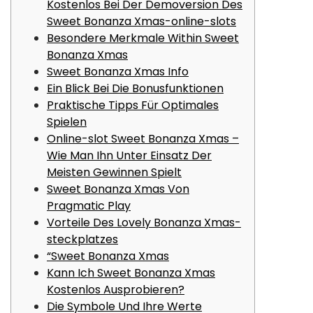
Kostenlos Bei Der Demoversion Des
Sweet Bonanza Xmas-online-slots
Besondere Merkmale Within Sweet
Bonanza Xmas
Sweet Bonanza Xmas Info
Ein Blick Bei Die Bonusfunktionen
Praktische Tipps Für Optimales
Spielen
Online-slot Sweet Bonanza Xmas –
Wie Man Ihn Unter Einsatz Der
Meisten Gewinnen Spielt
Sweet Bonanza Xmas Von
Pragmatic Play
Vorteile Des Lovely Bonanza Xmas-
steckplatzes
“Sweet Bonanza Xmas
Kann Ich Sweet Bonanza Xmas
Kostenlos Ausprobieren?
Die Symbole Und Ihre Werte