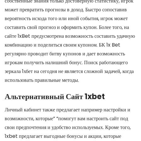
собственные знания только достоверную статистику, игрок
может превратить прогнозы в доход. Быстро сопоставив
вероятность исхода того или иной события, игрок может
составить свой прогноз и оформить купон. Более того, на
сайте 1xBet предусмотрена возможность составить удачную
комбинацию и поделиться своим купоном. БК 1x Bet
регулярно проводит битву купонов и дает возможность
игрокам получить налишний бонус. Поиск работающего
зеркала 1хбет на сегодня не является сложной задачей, когда
использовать правильные методы.
Альтернативный Сайт 1xbet
Личный кабинет также предлагает например настройки и
возможности, которые” “помогут вам настроить сайт под
свои предпочтения и удобство используемых. Кроме того,
1xbet предлагает выгодные бонусы и акции, которые