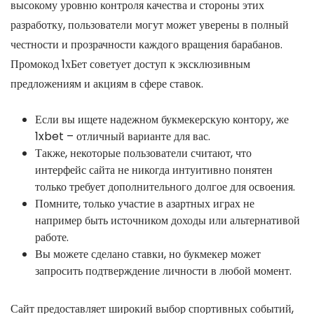
высокому уровню контроля качества и стороны этих
разработку, пользователи могут может уверены в полный
честности и прозрачности каждого вращения барабанов.
Промокод 1хБет советует доступ к эксклюзивным
предложениям и акциям в сфере ставок.
Если вы ищете надежном букмекерскую контору, же
1xbet – отличный варианте для вас.
Также, некоторые пользователи считают, что
интерфейс сайта не никогда интуитивно понятен
только требует дополнительного долгое для освоения.
Помните, только участие в азартных играх не
например быть источником доходы или альтернативой
работе.
Вы можете сделано ставки, но букмекер может
запросить подтверждение личности в любой момент.
Сайт предоставляет широкий выбор спортивных событий,