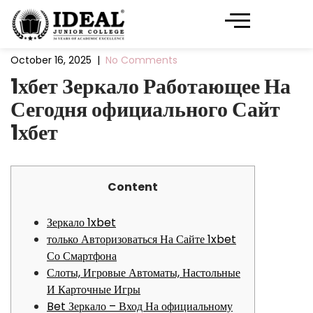
October 16, 2025
|
No Comments
1хбет Зеркало Работающее На
Сегодня официального Сайт
1хбет
Content
Зеркало 1xbet
только Авторизоваться На Сайте 1xbet
Со Смартфона
Слоты, Игровые Автоматы, Настольные
И Карточные Игры
Bet Зеркало – Вход На официальному