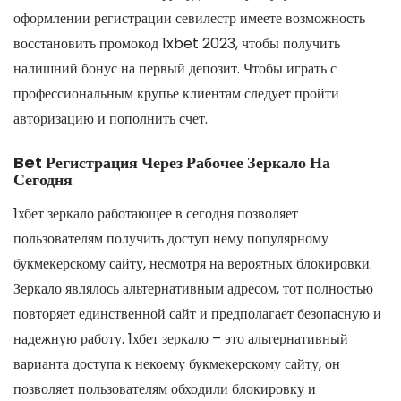
оформлении регистрации севилестр имеете возможность
восстановить промокод 1xbet 2023, чтобы получить
налишний бонус на первый депозит. Чтобы играть с
профессиональным крупье клиентам следует пройти
авторизацию и пополнить счет.
Bet Регистрация Через Рабочее Зеркало На
Сегодня
1хбет зеркало работающее в сегодня позволяет
пользователям получить доступ нему популярному
букмекерскому сайту, несмотря на вероятных блокировки.
Зеркало являлось альтернативным адресом, тот полностью
повторяет единственной сайт и предполагает безопасную и
надежную работу. 1хбет зеркало – это альтернативный
варианта доступа к некоему букмекерскому сайту, он
позволяет пользователям обходили блокировку и