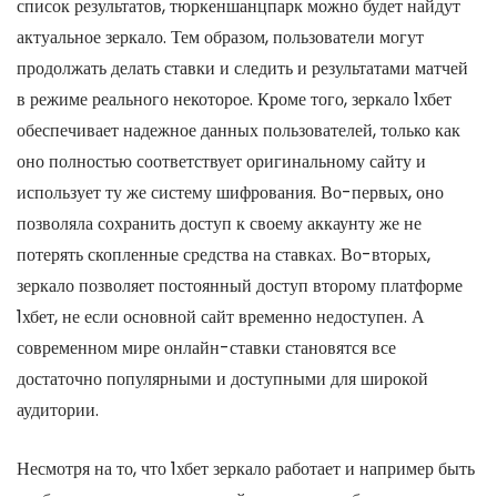
список результатов, тюркеншанцпарк можно будет найдут
актуальное зеркало. Тем образом, пользователи могут
продолжать делать ставки и следить и результатами матчей
в режиме реального некоторое. Кроме того, зеркало 1хбет
обеспечивает надежное данных пользователей, только как
оно полностью соответствует оригинальному сайту и
использует ту же систему шифрования. Во-первых, оно
позволяла сохранить доступ к своему аккаунту же не
потерять скопленные средства на ставках. Во-вторых,
зеркало позволяет постоянный доступ второму платформе
1хбет, не если основной сайт временно недоступен. А
современном мире онлайн-ставки становятся все
достаточно популярными и доступными для широкой
аудитории.
Несмотря на то, что 1хбет зеркало работает и например быть