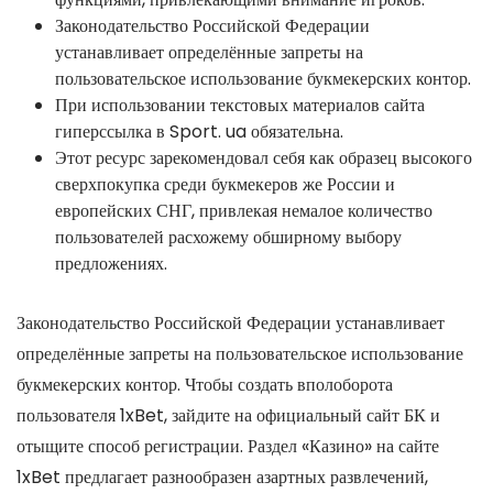
Законодательство Российской Федерации
устанавливает определённые запреты на
пользовательское использование букмекерских контор.
При использовании текстовых материалов сайта
гиперссылка в Sport. ua обязательна.
Этот ресурс зарекомендовал себя как образец высокого
сверхпокупка среди букмекеров же России и
европейских СНГ, привлекая немалое количество
пользователей расхожему обширному выбору
предложениях.
Законодательство Российской Федерации устанавливает
определённые запреты на пользовательское использование
букмекерских контор. Чтобы создать вполоборота
пользователя 1xBet, зайдите на официальный сайт БК и
отыщите способ регистрации. Раздел «Казино» на сайте
1xBet предлагает разнообразен азартных развлечений,