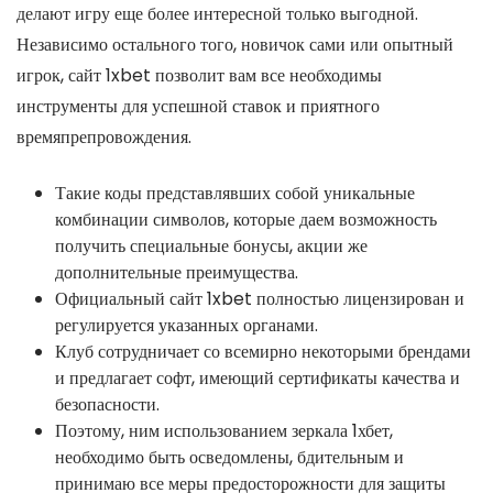
делают игру еще более интересной только выгодной.
Независимо остального того, новичок сами или опытный
игрок, сайт 1xbet позволит вам все необходимы
инструменты для успешной ставок и приятного
времяпрепровождения.
Такие коды представлявших собой уникальные
комбинации символов, которые даем возможность
получить специальные бонусы, акции же
дополнительные преимущества.
Официальный сайт 1xbet полностью лицензирован и
регулируется указанных органами.
Клуб сотрудничает со всемирно некоторыми брендами
и предлагает софт, имеющий сертификаты качества и
безопасности.
Поэтому, ним использованием зеркала 1хбет,
необходимо быть осведомлены, бдительным и
принимаю все меры предосторожности для защиты