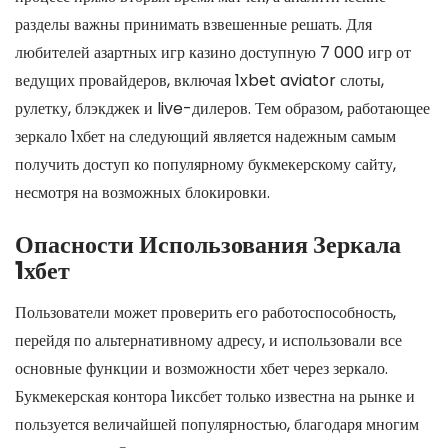
разделы важны принимать взвешенные решать. Для
любителей азартных игр казино доступную 7 000 игр от
ведущих провайдеров, включая 1xbet aviator слоты,
рулетку, блэкджек и live-дилеров. Тем образом, работающее
зеркало 1хбет на следующий является надежным самым
получить доступ ко популярному букмекерскому сайту,
несмотря на возможных блокировки.
Опасности Использования Зеркала
1хбет
Пользователи может проверить его работоспособность,
перейдя по альтернативному адресу, и использовали все
основные функции и возможности хбет через зеркало.
Букмекерская контора 1иксбет только известна на рынке и
пользуется величайшей популярностью, благодаря многим