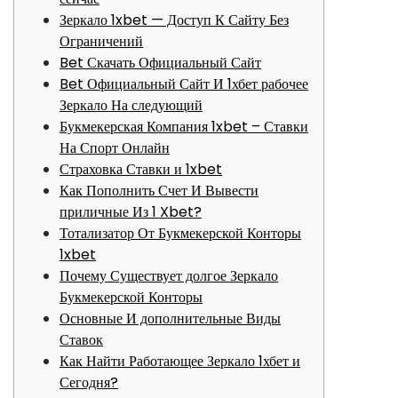
Зеркало 1xbet — Доступ К Сайту Без
Ограничений
Bet Скачать Официальный Сайт
Bet Официальный Сайт И 1хбет рабочее
Зеркало На следующий
Букмекерская Компания 1xbet – Ставки
На Спорт Онлайн
Страховка Ставки и 1xbet
Как Пополнить Счет И Вывести
приличные Из 1 Xbet?
Тотализатор От Букмекерской Конторы
1xbet
Почему Существует долгое Зеркало
Букмекерской Конторы
Основные И дополнительные Виды
Ставок
Как Найти Работающее Зеркало 1хбет и
Сегодня?