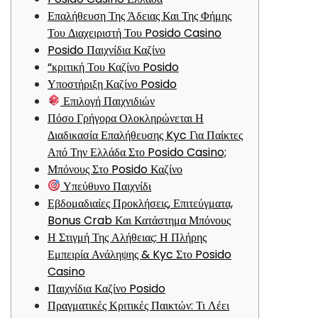
Επαλήθευση Της Άδειας Και Της Φήμης
Του Διαχειριστή Του Posido Casino
Posido Παιχνίδια Καζίνο
“κριτική Του Καζίνο Posido
Υποστήριξη Καζίνο Posido
Επιλογή Παιχνιδιών
Πόσο Γρήγορα Ολοκληρώνεται Η
Διαδικασία Επαλήθευσης Kyc Για Παίκτες
Από Την Ελλάδα Στο Posido Casino;
Μπόνους Στο Posido Καζίνο
Υπεύθυνο Παιχνίδι
Εβδομαδιαίες Προκλήσεις, Επιτεύγματα,
Bonus Crab Και Κατάστημα Μπόνους
Η Στιγμή Της Αλήθειας: Η Πλήρης
Εμπειρία Ανάληψης & Kyc Στο Posido
Casino
Παιχνίδια Καζίνο Posido
Πραγματικές Κριτικές Παικτών: Τι Λέει