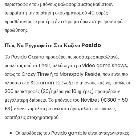
περιστροφών του μπόνους καλωσορίσματος καθιστούν
απαραίτητη την απαίτηση στοιχηματισμού 40 φορές,
προσθέτοντας περαιτέρω ένα στρώμα όρων στην προσφορά
προώθησης.
Πώς Να Εγγραφείτε Στο Καζίνο Posido
Το Posido Casino προσφέρει περισσότερες παραλλαγές
ρουλέτας από το Their, αλλά λιγότερα video game shows,
όπως το Crazy Time ή το Monopoly Reside, που είναι πιο
πλούσια στο Stoiximan. Επέλεξα το μπόνους καζίνο, καθώς οι
200 περιστροφές (20/ημέρα για 10 ημέρες) προσφέρουν
μεγαλύτερη διάρκεια. Το μπόνους του Novibet (€300 + 50
FS) имеет χαμηλότερο ανώτατο όριο, αλλά πιο εύκολες
απαιτήσεις στοιχηματισμού.
Οι αποδόσεις του Posido gamble είναι ανταγωνιστικές,