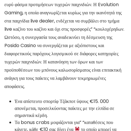
ευρύ φάσμα προτιμήσεων τυχερών παιχνιδιών. Η Evolution
Gaming, η οποία αναγνωρίζεται κυρίως για την ικανότητά της
στα παιχνίδια live dealer, ενδέχεται να συμβάλει στο τμήμα
live καζίνο του καζίνο και όχι στις προσφορές” “κουλοχέρηδων.
Ωστόσο, η συνεργασία τους αναδεικνύει τη δέσμευση της
Posido Casino να συνεργάζεται με αξιόπιστους και
διαφορετικούς παρόχους λογισμικού σε διάφορες κατηγορίες
τυχερών παιχνιδιών. Η κατανόηση των όρων και των
προϋποθέσεων του μπόνους καλωσορίσματος είναι επιτακτική
ανάγκη για τους παίκτες να λαμβάνουν τεκμηριωμένες
αποφάσεις.
Ένα απίστευτο σπορτίφ Τζάκποτ ύψους €15. 000
απονέμεται, προσελκύοντας παίκτες με την ελπίδα σε
σημαντικά κέρδη.
Τα bonus crabs μοιράζονται για” “καταθέσεις που
κάνετε, κάθε €10 σας δίνει ένα
το οποίο μπορεί να