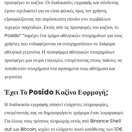
προσφέρει το καζίνο. Οι διαδικασίες εγγραφής και σύνδεσης
έχουν σχεδιαστεί για να είναι φιλικές προς τον χρήστη,
εξασφαλίζοντας την απρόσκοπτη είσοδο στο περιβάλλον
τυχερών παιχνιδιών. Εκτός από τις προσφορές του καζίνο, το
Posido” “παρέχει ένα τμήμα αθλητικών στοιχημάτων για τους
χρήστες που ενδιαφέρονται να στοιχηματίσουν σε διάφορα
αθλητικά γεγονότα. Η πλατφόρμα αθλητικών στοιχημάτων
προσφέρει μια σειρά επιλογών, επιτρέποντας στους παίκτες να
τοποθετούν στοιχήματα στα αγαπημένα τους αθλήματα και
γεγονότα.
Έχει Το Posido Καζίνο Εφρμογή;
Η διαδικασία εγγραφής απαιτεί ελάχιστες πληροφορίες,
επιτρέποντάς σας να δημιουργήσετε γρήγορα έναν λογαριασμό.
Για όλους τους τρόπους πληρωμής εκτός από Binance Shell
out και Bitcoin, ισχύει το ελάχιστο ποσό κατάθεσης των 10€.