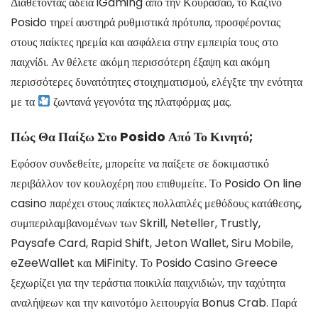
Διαθέτοντας άδεια iGaming από την Κουρασάο, το Καζίνο
Posido τηρεί αυστηρά ρυθμιστικά πρότυπα, προσφέροντας
στους παίκτες ηρεμία και ασφάλεια στην εμπειρία τους στο
παιχνίδι. Αν θέλετε ακόμη περισσότερη έξαψη και ακόμη
περισσότερες δυνατότητες στοιχηματισμού, ελέγξτε την ενότητα
με τα
ζωντανά γεγονότα της πλατφόρμας μας.
Πώς Θα Παίξω Στο Posido Από Το Κινητό;
Εφόσον συνδεθείτε, μπορείτε να παίξετε σε δοκιμαστικό
περιβάλλον τον κουλοχέρη που επιθυμείτε. Το Posido On line
casino παρέχει στους παίκτες πολλαπλές μεθόδους κατάθεσης,
συμπεριλαμβανομένων των Skrill, Neteller, Trustly,
Paysafe Card, Rapid Shift, Jeton Wallet, Siru Mobile,
eZeeWallet και MiFinity. Το Posido Casino Greece
ξεχωρίζει για την τεράστια ποικιλία παιχνιδιών, την ταχύτητα
αναλήψεων και την καινοτόμο λειτουργία Bonus Crab. Παρά