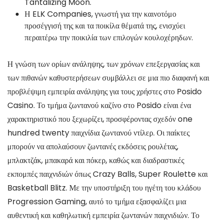
Tantalizing Moon.
Η ELK Companies, γνωστή για την καινοτόμο
προσέγγισή της και τα ποικίλα θέματά της, ενισχύει
περαιτέρω την ποικιλία των επιλογών κουλοχέρηδων.
Η γνώση των ορίων ανάληψης, των χρόνων επεξεργασίας και
των πιθανών καθυστερήσεων συμβάλλει σε μια πιο διαφανή και
προβλέψιμη εμπειρία ανάληψης για τους χρήστες στο Posido
Casino. Το τμήμα ζωντανού καζίνο στο Posido είναι ένα
χαρακτηριστικό που ξεχωρίζει, προσφέροντας σχεδόν one
hundred twenty παιχνίδια ζωντανού ντίλερ. Οι παίκτες
μπορούν να απολαύσουν ζωντανές εκδόσεις ρουλέτας,
μπλακτζάκ, μπακαρά και πόκερ, καθώς και διαδραστικές
εκπομπές παιχνιδιών όπως Crazy Balls, Super Roulette και
Basketball Blitz. Με την υποστήριξη του ηγέτη του κλάδου
Progression Gaming, αυτό το τμήμα εξασφαλίζει μια
αυθεντική και καθηλωτική εμπειρία ζωντανών παιχνιδιών. Το