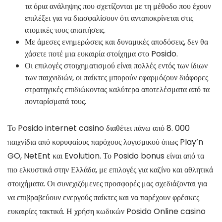
τα όρια ανάληψης που σχετίζονται με τη μέθοδο που έχουν
επιλέξει για να διασφαλίσουν ότι ανταποκρίνεται στις
ατομικές τους απαιτήσεις.
Με άμεσες ενημερώσεις και δυναμικές αποδόσεις, δεν θα
χάσετε ποτέ μια ευκαιρία στοίχημα στο Posido.
Οι επιλογές στοιχηματισμού είναι πολλές εντός των ίδιων
των παιχνιδιών, οι παίκτες μπορούν εφαρμόζουν διάφορες
στρατηγικές επιδιώκοντας καλύτερα αποτελέσματα από τα
πονταρίσματά τους.
Το Posido internet casino διαθέτει πάνω από 8. 000
παιχνίδια από κορυφαίους παρόχους λογισμικού όπως Play’n
GO, NetEnt και Evolution. Το Posido bonus είναι από τα
πιο ελκυστικά στην Ελλάδα, με επιλογές για καζίνο και αθλητικά
στοιχήματα. Οι συνεχιζόμενες προσφορές μας σχεδιάζονται για
να επιβραβεύουν ενεργούς παίκτες και να παρέχουν φρέσκες
ευκαιρίες τακτικά. Η χρήση κωδικών Posido Online casino