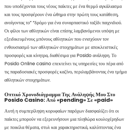
που υποδέχονται τους νέους παίκτες με ένα θερμό αγκάλιασμα
και τους προσφέρουν ένα ώθημα στην πρώτη τους κατάθεση,
ανοίγοντας το” “δρόμο για ένα συναρπαστικό ταξίδι παιχνιδιού.
Οι φίλοι των αθλητικών είναι επίσης λαμβανόμενοι υπόψη με
εξειδικευμένους μπόνους αθλητικών που ενισχύουν τον
ενθουσιασμό των αθλητικών στοιχημάτων με αποκλειστικές
προσφορές και κίνητρα, διαθέσιμα για Posido ανάληψη. Το
Posido Online casino επεκτείνει τις υπηρεσίες του πέρα από
τις παραδοσιακές προσφορές καζίνο, περιλαμβάνοντας ένα τμήμα
αθλητικών στοιχημάτων.
Οπτικό Χρονοδιάγραμμα Της Ανάληψής Μου Στο
Posido Casino: Από «pending» Σε «paid»
Αυτή η συμπερίληψη κορυφαίων παρόχων διασφαλίζει ότι οι
παίκτες μπορούν να εξερευνήσουν μια πληθώρα κουλοχέρηδων
με ποικίλα θέματα, στυλ και χαρακτηριστικά, καλύπτοντας ένα