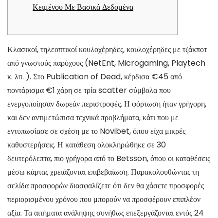
Κειμένου Με Βασικά Δεδομένα
Κλασικοί, τηλεοπτικοί κουλοχέρηδες, κουλοχέρηδες με τζάκποτ
από γνωστούς παρόχους (NetEnt, Microgaming, Playtech
κ. λπ. ). Στο Publication of Dead, κέρδισα €45 από
ποντάρισμα €1 χάρη σε τρία scatter σύμβολα που
ενεργοποίησαν δωρεάν περιστροφές. Η φόρτωση ήταν γρήγορη,
και δεν αντιμετώπισα τεχνικά προβλήματα, κάτι που με
εντυπωσίασε σε σχέση με το Novibet, όπου είχα μικρές
καθυστερήσεις. Η κατάθεση ολοκληρώθηκε σε 30
δευτερόλεπτα, πιο γρήγορα από το Betsson, όπου οι καταθέσεις
μέσω κάρτας χρειάζονται επιβεβαίωση. Παρακολουθώντας τη
σελίδα προσφορών διασφαλίζετε ότι δεν θα χάσετε προσφορές
περιορισμένου χρόνου που μπορούν να προσφέρουν επιπλέον
αξία. Τα αιτήματα ανάληψης συνήθως επεξεργάζονται εντός 24