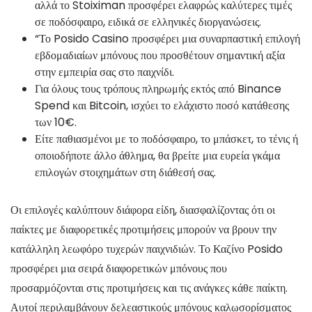
αλλά το Stoiximan προσφέρει ελαφρώς καλύτερες τιμές
σε ποδόσφαιρο, ειδικά σε ελληνικές διοργανώσεις.
“Το Posido Casino προσφέρει μια συναρπαστική επιλογή
εβδομαδιαίων μπόνους που προσθέτουν σημαντική αξία
στην εμπειρία σας στο παιχνίδι.
Για όλους τους τρόπους πληρωμής εκτός από Binance
Spend και Bitcoin, ισχύει το ελάχιστο ποσό κατάθεσης
των 10€.
Είτε παθιασμένοι με το ποδόσφαιρο, το μπάσκετ, το τένις ή
οποιοδήποτε άλλο άθλημα, θα βρείτε μια ευρεία γκάμα
επιλογών στοιχημάτων στη διάθεσή σας.
Οι επιλογές καλύπτουν διάφορα είδη, διασφαλίζοντας ότι οι
παίκτες με διαφορετικές προτιμήσεις μπορούν να βρουν την
κατάλληλη λεωφόρο τυχερών παιχνιδιών. Το Καζίνο Posido
προσφέρει μια σειρά διαφορετικών μπόνους που
προσαρμόζονται στις προτιμήσεις και τις ανάγκες κάθε παίκτη.
Αυτοί περιλαμβάνουν δελεαστικούς μπόνους καλωσορίσματος