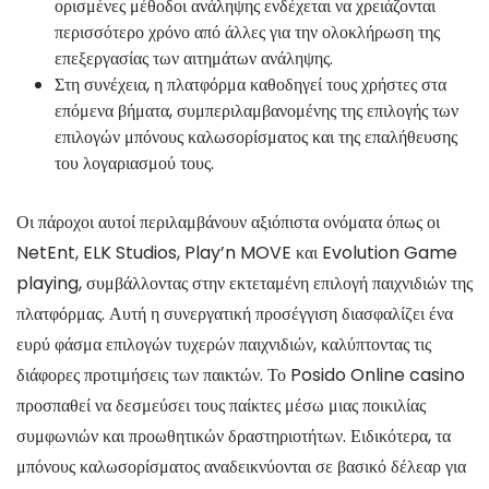
ορισμένες μέθοδοι ανάληψης ενδέχεται να χρειάζονται
περισσότερο χρόνο από άλλες για την ολοκλήρωση της
επεξεργασίας των αιτημάτων ανάληψης.
Στη συνέχεια, η πλατφόρμα καθοδηγεί τους χρήστες στα
επόμενα βήματα, συμπεριλαμβανομένης της επιλογής των
επιλογών μπόνους καλωσορίσματος και της επαλήθευσης
του λογαριασμού τους.
Οι πάροχοι αυτοί περιλαμβάνουν αξιόπιστα ονόματα όπως οι
NetEnt, ELK Studios, Play’n MOVE και Evolution Game
playing, συμβάλλοντας στην εκτεταμένη επιλογή παιχνιδιών της
πλατφόρμας. Αυτή η συνεργατική προσέγγιση διασφαλίζει ένα
ευρύ φάσμα επιλογών τυχερών παιχνιδιών, καλύπτοντας τις
διάφορες προτιμήσεις των παικτών. Το Posido Online casino
προσπαθεί να δεσμεύσει τους παίκτες μέσω μιας ποικιλίας
συμφωνιών και προωθητικών δραστηριοτήτων. Ειδικότερα, τα
μπόνους καλωσορίσματος αναδεικνύονται σε βασικό δέλεαρ για