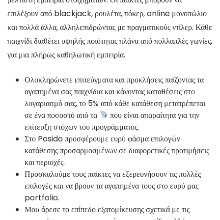
επιλέξουν από blackjack, ρουλέτα, πόκερ, online μονοπώλιο
και πολλά άλλα, αλληλεπιδρώντας με πραγματικούς ντίλερ. Κάθε
παιχνίδι διαθέτει υψηλής ποιότητας πλάνα από πολλαπλές γωνίες,
για μια πλήρως καθηλωτική εμπειρία.
Ολοκληρώνετε επιτεύγματα και προκλήσεις παίζοντας τα
αγαπημένα σας παιχνίδια και κάνοντας καταθέσεις στο
λογαριασμό σας, το 5% από κάθε κατάθεση μετατρέπεται
σε ένα ποσοστό από τα
που είναι απαραίτητα για την
επίτευξη στόχων του προγράμματος.
Στο Posido προσφέρουμε ευρύ φάσμα επιλογών
κατάθεσης προσαρμοσμένων σε διαφορετικές προτιμήσεις
και περιοχές.
Προσκαλούμε τους παίκτες να εξερευνήσουν τις πολλές
επιλογές και να βρουν τα αγαπημένα τους στο ευρύ μας
portfolio.
Μου άρεσε το επίπεδο εξατομίκευσης σχετικά με τις