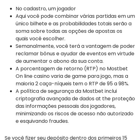
No cadastro, um jogador
Aqui você pode combinar várias partidas em um
único bilhete e as probabilidades totais serão a
soma sobre todas as opções de apostas os
quais você escolher.
Semanalmente, você terá a vantagem de poder
reclamar bônus e ayudar de eventos em virtude
de aumentar o abono da sua conta.
A porcentagem de retorno (RTP) no Mostbet
On line casino varia de game para jogo, mas a
maioria 2 caça-níqueis tem o RTP de 95 a 98%.
A política de segurança da Mostbet inclui
criptografia avançada de dados at the proteção
das informações pessoais dos jogadores,
minimizando os riscos de acesso não autorizado
e esquivando fraudes.
Se você fizer seu depósito dentro dos primeiros 15