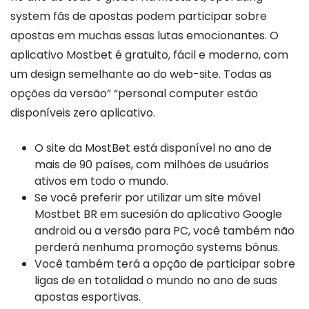
system fãs de apostas podem participar sobre
apostas em muchas essas lutas emocionantes. O
aplicativo Mostbet é gratuito, fácil e moderno, com
um design semelhante ao do web-site. Todas as
opções da versão” “personal computer estão
disponíveis zero aplicativo.
O site da MostBet está disponível no ano de
mais de 90 países, com milhões de usuários
ativos em todo o mundo.
Se você preferir por utilizar um site móvel
Mostbet BR em sucesión do aplicativo Google
android ou a versão para PC, você também não
perderá nenhuma promoção systems bônus.
Você também terá a opção de participar sobre
ligas de en totalidad o mundo no ano de suas
apostas esportivas.