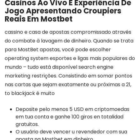
Casinos Ao Vivo E Experiência De
Jogo Apresentando Croupiers
Reais Em Mostbet
cassino e casa de apostas compromissado através
do combate à lavagem de dinheiro. Quando se trata
para MostBet apostas, você pode escolher
operating system esportes e ligas mais populares do
mundo – tudo está disponível search engine
marketing restrições. Consistindo em somar pontos
nas cartas que sejam exatamente ou próximas a 21,
to blackjack é muito
Deposite pelo menos 5 USD em criptomoedas
em tua conta e ganhe 100 giros en totalidad
gratuitos.
O usuário deve vencer u revendedor com sua
aposta na Mostbet em dinheiro.