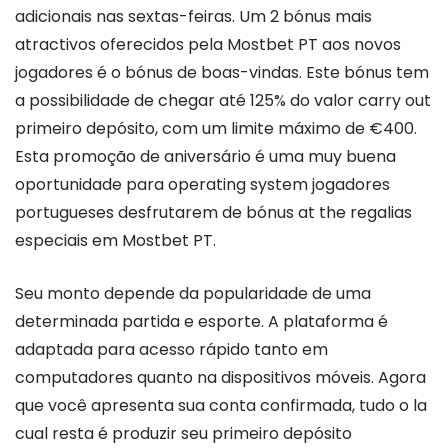
adicionais nas sextas-feiras. Um 2 bónus mais
atractivos oferecidos pela Mostbet PT aos novos
jogadores é o bónus de boas-vindas. Este bónus tem
a possibilidade de chegar até 125% do valor carry out
primeiro depósito, com um limite máximo de €400.
Esta promoção de aniversário é uma muy buena
oportunidade para operating system jogadores
portugueses desfrutarem de bónus at the regalias
especiais em Mostbet PT.
Seu monto depende da popularidade de uma
determinada partida e esporte. A plataforma é
adaptada para acesso rápido tanto em
computadores quanto na dispositivos móveis. Agora
que você apresenta sua conta confirmada, tudo o la
cual resta é produzir seu primeiro depósito