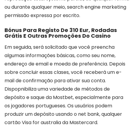
ou durante qualquer meio, search engine marketing
permissão expressa por escrito.
Bónus Para Registo De 310 Eur, Rodadas
Grátis E Outras Promoções Do Casino
Em seguida, será solicitado que você preencha
algumas informações básicas, como seu nome,
endereço de email e moeda de preferência. Depois
sobre concluir essas clases, você receberá um e-
mail de confirmação para ativar sua conta.
Dispopnibiliza uma variedade de métodos de
depósito e saque da Mostbet, especialmente para
os jogadores portugueses. Os usuários podem
produzir um depósito usando o net bank, qualquer
cartão Visa for australia da Mastercard.