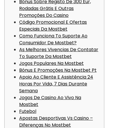
Bónus Sobre Registo De 300 Eur,
Rodadas Grátis E Outras
Promoções Do Casino
Código Promocional E Ofertas
Especiais Da Mostbet
Como Funciona To Suporte Ao
Consumidor De Mostbet?
As Melhores Vivencias De Contatar
To Suporte Da Mostbet
Jogos Populares Na Mostbet
Bónus E Promoções Na Mostbet Pt
Apoio Ao Cliente E Assistência 24
Horas Por Vida, 7 Dias Durante
Semana
Jogos De Casino Ao Vivo Na
Mostbet
Futebol
Apostas Desportivas Vs Casino –
Diferenças No Mostbet