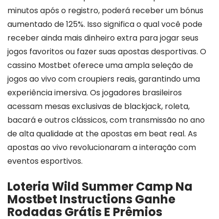
minutos após o registro, poderá receber um bónus
aumentado de 125%. Isso significa o qual você pode
receber ainda mais dinheiro extra para jogar seus
jogos favoritos ou fazer suas apostas desportivas. O
cassino Mostbet oferece uma ampla seleção de
jogos ao vivo com croupiers reais, garantindo uma
experiência imersiva. Os jogadores brasileiros
acessam mesas exclusivas de blackjack, roleta,
bacará e outros clássicos, com transmissão no ano
de alta qualidade at the apostas em beat real. As
apostas ao vivo revolucionaram a interação com
eventos esportivos.
Loteria Wild Summer Camp Na
Mostbet Instructions Ganhe
Rodadas Grátis E Prêmios