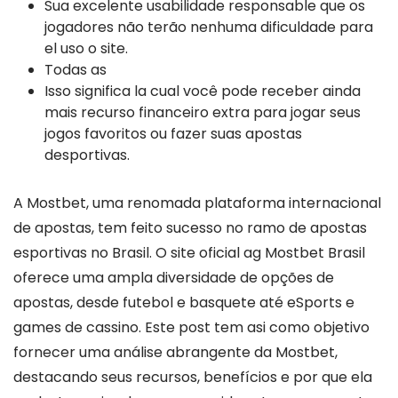
Sua excelente usabilidade responsable que os
jogadores não terão nenhuma dificuldade para
el uso o site.
Todas as
Isso significa la cual você pode receber ainda
mais recurso financeiro extra para jogar seus
jogos favoritos ou fazer suas apostas
desportivas.
A Mostbet, uma renomada plataforma internacional
de apostas, tem feito sucesso no ramo de apostas
esportivas no Brasil. O site oficial ag Mostbet Brasil
oferece uma ampla diversidade de opções de
apostas, desde futebol e basquete até eSports e
games de cassino. Este post tem asi como objetivo
fornecer uma análise abrangente da Mostbet,
destacando seus recursos, benefícios e por que ela