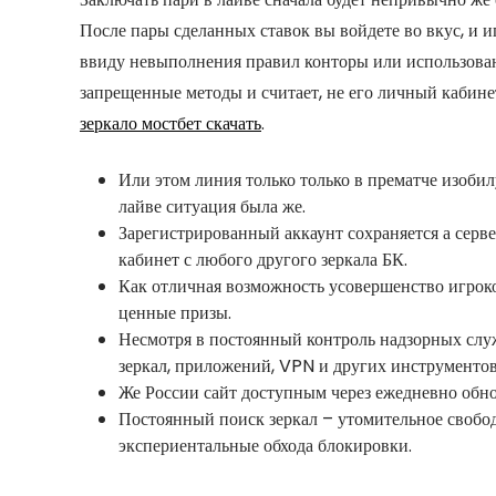
После пары сделанных ставок вы войдете во вкус, и и
ввиду невыполнения правил конторы или использован
запрещенные методы и считает, не его личный кабине
зеркало мостбет скачать
.
Или этом линия только только в прематче изоби
лайве ситуация была же.
Зарегистрированный аккаунт сохраняется а серве
кабинет с любого другого зеркала БК.
Как отличная возможность усовершенство игроков
ценные призы.
Несмотря в постоянный контроль надзорных слу
зеркал, приложений, VPN и других инструментов
Же России сайт доступным через ежедневно обно
Постоянный поиск зеркал – утомительное свобо
экспериентальные обхода блокировки.