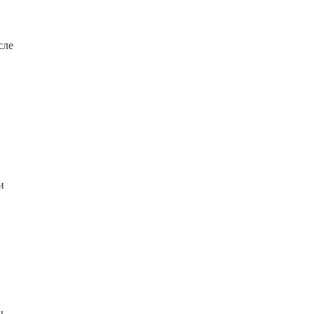
сле
и
ы,