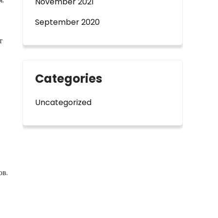
November 2021
September 2020
т
Categories
Uncategorized
ов.