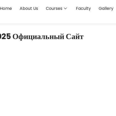
Home
About Us
Courses
Faculty
Gallery
2025 Официальный Сайт