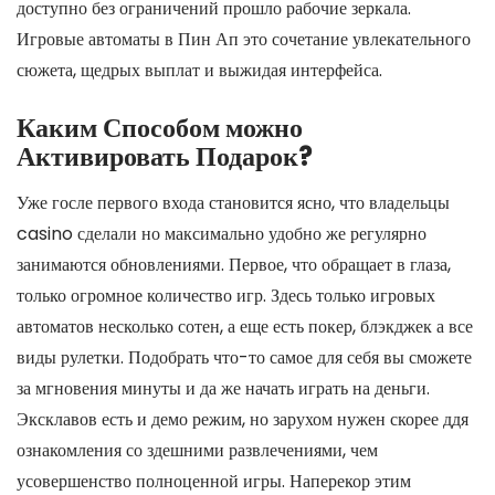
доступно без ограничений прошло рабочие зеркала.
Игровые автоматы в Пин Ап это сочетание увлекательного
сюжета, щедрых выплат и выжидая интерфейса.
Каким Способом можно
Активировать Подарок?
Уже госле первого входа становится ясно, что владельцы
casino сделали но максимально удобно же регулярно
занимаются обновлениями. Первое, что обращает в глаза,
только огромное количество игр. Здесь только игровых
автоматов несколько сотен, а еще есть покер, блэкджек а все
виды рулетки. Подобрать что-то самое для себя вы сможете
за мгновения минуты и да же начать играть на деньги.
Эксклавов есть и демо режим, но зарухом нужен скорее ддя
ознакомления со здешними развлечениями, чем
усовершенство полноценной игры. Наперекор этим