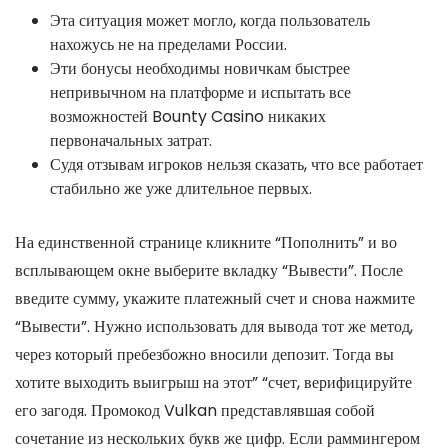
Эта ситуация может могло, когда пользователь
нахожусь не на пределами России.
Эти бонусы необходимы новичкам быстрее
непривычном на платформе и испытать все
возможностей Bounty Casino никаких
первоначальных затрат.
Судя отзывам игроков нельзя сказать, что все работает
стабильно же уже длительное первых.
На единственной странице кликните “Пополнить” и во
всплывающем окне выберите вкладку “Вывести”. После
введите сумму, укажите платежный счет и снова нажмите
“Вывести”. Нужно использовать для вывода тот же метод,
через который пребезбожно вносили депозит. Тогда вы
хотите выходить выигрыш на этот” “счет, верифицируйте
его загодя. Промокод Vulkan представлявшая собой
сочетание из нескольких букв же цифр. Если раммингером