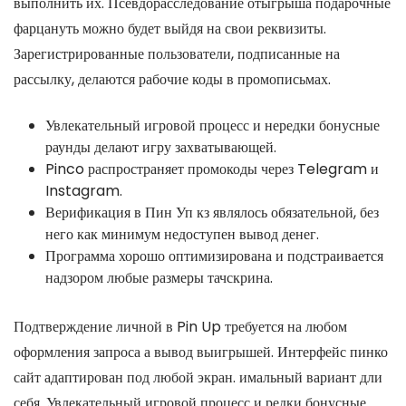
выполнить их. Псевдорасследование отыгрыша подарочные
фарцануть можно будет выйдя на свои реквизиты.
Зарегистрированные пользователи, подписанные на
рассылку, делаются рабочие коды в промописьмах.
Увлекательный игровой процесс и нередки бонусные
раунды делают игру захватывающей.
Pinco распространяет промокоды через Telegram и
Instagram.
Верификация в Пин Уп кз являлось обязательной, без
него как минимум недоступен вывод денег.
Программа хорошо оптимизирована и подстраивается
надзором любые размеры тачскрина.
Подтверждение личной в Pin Up требуется на любом
оформления запроса а вывод выигрышей. Интерфейс пинко
сайт адаптирован под любой экран. имальный вариант дли
себя. Увлекательный игровой процесс и редки бонусные