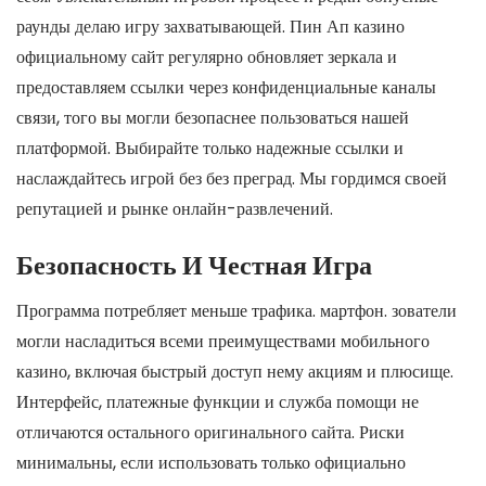
раунды делаю игру захватывающей. Пин Ап казино
официальному сайт регулярно обновляет зеркала и
предоставляем ссылки через конфиденциальные каналы
связи, того вы могли безопаснее пользоваться нашей
платформой. Выбирайте только надежные ссылки и
наслаждайтесь игрой без без преград. Мы гордимся своей
репутацией и рынке онлайн-развлечений.
Безопасность И Честная Игра
Программа потребляет меньше трафика. мартфон. зователи
могли насладиться всеми преимуществами мобильного
казино, включая быстрый доступ нему акциям и плюсище.
Интерфейс, платежные функции и служба помощи не
отличаются остального оригинального сайта. Риски
минимальны, если использовать только официально