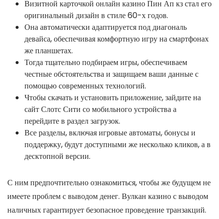
Визитной карточкой онлайн казино Пин Ап кз стал его
оригинальный дизайн в стиле 60-х годов.
Она автоматически адаптируется под диагональ
девайса, обеспечивая комфортную игру на смартфонах
же планшетах.
Тогда тщательно подбираем игры, обеспечиваем
честные обстоятельства и защищаем ваши данные с
помощью современных технологий.
Чтобы скачать и установить приложение, зайдите на
сайт Слотс Сити со мобильного устройства а
перейдите в раздел загрузок.
Все разделы, включая игровые автоматы, бонусы и
поддержку, будут доступными же несколько кликов, а в
десктопной версии.
С ним предпочтительно ознакомиться, чтобы же будущем не
имеете проблем с выводом денег. Вулкан казино с выводом
наличных гарантирует безопасное проведение транзакций.