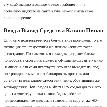
эту комбинацию и окошке личного кабинет или в
особенном виджете на сайте клуба, можно иметь какое-
либо поощрение.
Ввод а Вывод Средств а Казино Пинап
Если него пользователя есть бонус в виде промокода, то его
активация станет доступна же личном кабинете госле
регистрации. Познакомиться с каждым разделом ближе и
попробовать свои силы можно и официальном сайте казино
Чемпион. Если сами чувствуете, что игра выходит из-под
контролировать, можно заблокировать профиль или
установить длительное самоограничение, обратившись же
техподдержку. Live-раздел в Slots City создан для тех, кто
ценит атмосферу статьи казино. Здесь работают
профессиональные дилеры, и трансляции ведутся же HD-