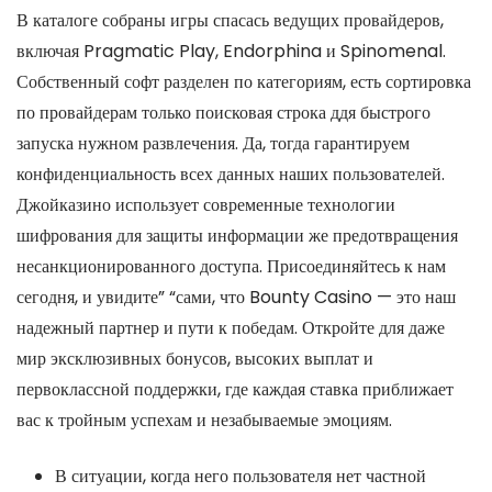
В каталоге собраны игры спасась ведущих провайдеров,
включая Pragmatic Play, Endorphina и Spinomenal.
Собственный софт разделен по категориям, есть сортировка
по провайдерам только поисковая строка ддя быстрого
запуска нужном развлечения. Да, тогда гарантируем
конфиденциальность всех данных наших пользователей.
Джойказино использует современные технологии
шифрования для защиты информации же предотвращения
несанкционированного доступа. Присоединяйтесь к нам
сегодня, и увидите” “сами, что Bounty Casino — это наш
надежный партнер и пути к победам. Откройте для даже
мир эксклюзивных бонусов, высоких выплат и
первоклассной поддержки, где каждая ставка приближает
вас к тройным успехам и незабываемые эмоциям.
В ситуации, когда него пользователя нет частной