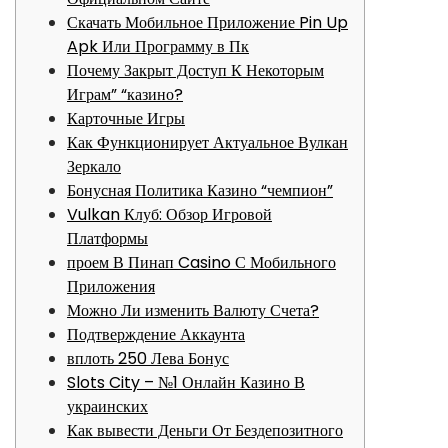
Скачать Мобильное Приложение Pin Up
Apk Или Программу в Пк
Почему Закрыт Доступ К Некоторым
Играм” “казино?
Карточные Игры
Как Функционирует Актуальное Вулкан
Зеркало
Бонусная Политика Казино “чемпион”
Vulkan Клуб: Обзор Игровой
Платформы
проем В Пинап Casino С Мобильного
Приложения
Можно Ли изменить Валюту Счета?
Подтверждение Аккаунта
вплоть 250 Лева Бонус
Slots City – №1 Онлайн Казино В
украинских
Как вывести Деньги От Бездепозитного