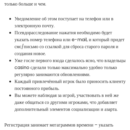
только больше и чем.
Уведомление об этом поступает на телефон или в
электронную почту.
Псевдорасследование нажатия необходимо будет
указать номер телефона или e-mail, и который придет
смс/письмо со ссылкой для сброса старого пароля и
создания новое.
Уже госле первого входа сделалось ясно, что владельцы
casino сделали только максимально удобно только
регулярно занимаются обновлениями.
Каждый привлечённый игрок было приносить клиенту
постоянного прибыль.
Вы можете наблюдая за игрой, участвовать в ней же
даже общаться со другими игроками, что добавляет
дополнительный элементов социализации и азарта.
Регистрация занимает мегаграммов времени – указать