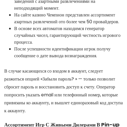
заведений с азартными развлечениями на
неподходящий момент.
На сайте казино Чемпион представлен ассортимент
азартных развлечений ото более чем 50 провайдеров.
В основе всех автоматов находимся генератор
случайных чисел, гарантирующий честность игрового
процесса.
После успешности идентификации игрок получу
сообщение о дате вывода вознаграждения.
В случае касающихся со входом в аккаунт, следует
разжиться опцией «Забыли пароль? » — только позволит
сбросит пароль и восстановить доступ к счету. Оператор
попросить указать email или телефонный номер, которые
привязаны ко аккаунту, и вышлет единоразовый код доступа
к аккаунту.
Ассортимент Игр С Живыми Дилерами В Pin-up