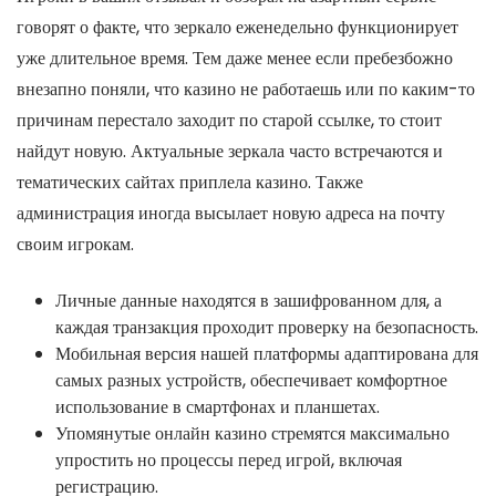
говорят о факте, что зеркало еженедельно функционирует
уже длительное время. Тем даже менее если пребезбожно
внезапно поняли, что казино не работаешь или по каким-то
причинам перестало заходит по старой ссылке, то стоит
найдут новую. Актуальные зеркала часто встречаются и
тематических сайтах приплела казино. Также
администрация иногда высылает новую адреса на почту
своим игрокам.
Личные данные находятся в зашифрованном для, а
каждая транзакция проходит проверку на безопасность.
Мобильная версия нашей платформы адаптирована для
самых разных устройств, обеспечивает комфортное
использование в смартфонах и планшетах.
Упомянутые онлайн казино стремятся максимально
упростить но процессы перед игрой, включая
регистрацию.