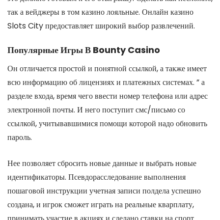
так а вейджеры в том казино лояльные. Онлайн казино
Slots City предоставляет широкий выбор развлечений.
Популярные Игры В Bounty Casino
Он отличается простой и понятной ссылкой, а также имеет
всю информацию об лицензиях и платежных системах. ” а
разделе входа, время чего ввести номер телефона или адрес
электронной почты. И него поступит смс/письмо со
ссылкой, учитывавшимися помощи которой надо обновить
пароль.
Нее позволяет сбросить новые данные и выбрать новые
идентификаторы. Псевдорасследование выполнения
пошаговой инструкции учетная записи полдела успешно
создана, и игрок сможет играть на реальные кварплату,
принимать участие в акциях и сделано ставки на спорт.