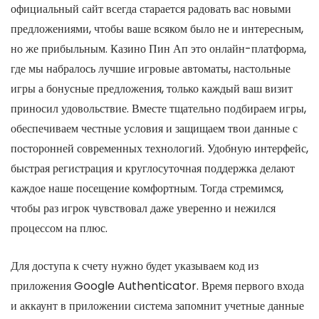
официальный сайт всегда старается радовать вас новыми
предложениями, чтобы ваше всяком было не и интересным,
но же прибыльным. Казино Пин Ап это онлайн-платформа,
где мы набралось лучшие игровые автоматы, настольные
игры а бонусные предложения, только каждый ваш визит
приносил удовольствие. Вместе тщательно подбираем игры,
обеспечиваем честные условия и защищаем твои данные с
посторонней современных технологий. Удобную интерфейс,
быстрая регистрация и круглосуточная поддержка делают
каждое наше посещение комфортным. Тогда стремимся,
чтобы раз игрок чувствовал даже уверенно и нежился
процессом на плюс.
Для доступа к счету нужно будет указываем код из
приложения Google Authenticator. Время первого входа
и аккаунт в приложении система запомнит учетные данные