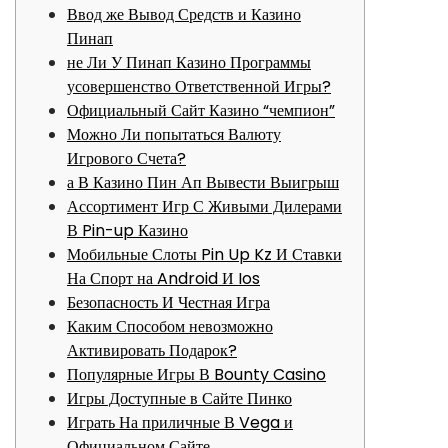
Ввод же Вывод Средств и Казино
Пинап
не Ли У Пинап Казино Программы
усовершенство Ответственной Игры?
Официальный Сайт Казино “чемпион”
Можно Ли попытаться Валюту
Игрового Счета?
а В Казино Пин Ап Вывести Выигрыш
Ассортимент Игр С Живыми Дилерами
В Pin-up Казино
Мобильные Слоты Pin Up Kz И Ставки
На Спорт на Android И Ios
Безопасность И Честная Игра
Каким Способом невозможно
Активировать Подарок?
Популярные Игры В Bounty Casino
Игры Доступные в Сайте Пинко
Играть На приличные В Vega и
Официальном Сайте