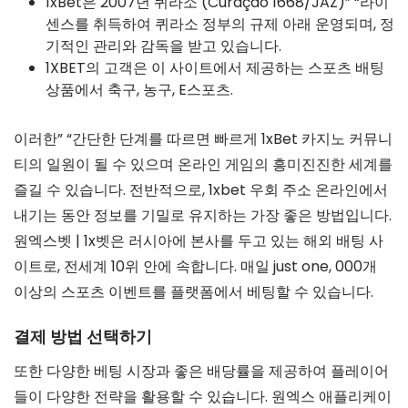
1xBet은 2007년 퀴라소 (Curaçao 1668/JAZ)” “라이
센스를 취득하여 퀴라소 정부의 규제 아래 운영되며, 정
기적인 관리와 감독을 받고 있습니다.
1XBET의 고객은 이 사이트에서 제공하는 스포츠 배팅
상품에서 축구, 농구, E스포츠.
이러한” “간단한 단계를 따르면 빠르게 1xBet 카지노 커뮤니
티의 일원이 될 수 있으며 온라인 게임의 흥미진진한 세계를
즐길 수 있습니다. 전반적으로, 1xbet 우회 주소 온라인에서
내기는 동안 정보를 기밀로 유지하는 가장 좋은 방법입니다.
원엑스벳 | 1x벳은 러시아에 본사를 두고 있는 해외 배팅 사
이트로, 전세계 10위 안에 속합니다. 매일 just one, 000개
이상의 스포츠 이벤트를 플랫폼에서 베팅할 수 있습니다.
결제 방법 선택하기
또한 다양한 베팅 시장과 좋은 배당률을 제공하여 플레이어
들이 다양한 전략을 활용할 수 있습니다. 원엑스 애플리케이