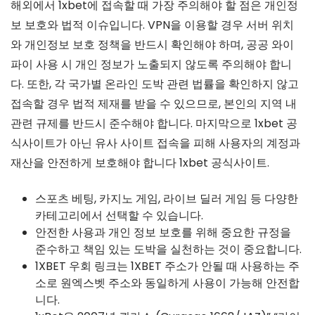
해외에서 1xbet에 접속할 때 가장 주의해야 할 점은 개인정
보 보호와 법적 이슈입니다. VPN을 이용할 경우 서버 위치
와 개인정보 보호 정책을 반드시 확인해야 하며, 공공 와이
파이 사용 시 개인 정보가 노출되지 않도록 주의해야 합니
다. 또한, 각 국가별 온라인 도박 관련 법률을 확인하지 않고
접속할 경우 법적 제재를 받을 수 있으므로, 본인의 지역 내
관련 규제를 반드시 준수해야 합니다. 마지막으로 1xbet 공
식사이트가 아닌 유사 사이트 접속을 피해 사용자의 계정과
재산을 안전하게 보호해야 합니다 1xbet 공식사이트.
스포츠 베팅, 카지노 게임, 라이브 딜러 게임 등 다양한
카테고리에서 선택할 수 있습니다.
안전한 사용과 개인 정보 보호를 위해 중요한 규정을
준수하고 책임 있는 도박을 실천하는 것이 중요합니다.
1XBET 우회 링크는 1XBET 주소가 안될 때 사용하는 주
소로 원엑스벳 주소와 동일하게 사용이 가능해 안전합
니다.