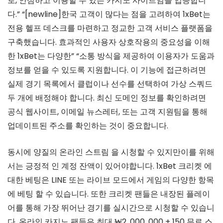
로, 안심하고 이용할 수 있는 카지노 사이트임을 입증합니
다.” “[newline]한국 고객이 많다는 점을 고려하여 1xBet는
전용 헬프 데스크를 마련하고 정교한 고객 서비스 플랫폼을
구축했습니다. 효과적인 사용자 상호작용의 중요성을 이해
한 1xBet는 다양한” “소통 방식을 제공하여 이용자가 도움과
정보를 얻을 수 있도록 지원합니다. 이 기능에 접근하려면
실제 경기 목록에서 클럽이나 선수를 선택하여 가상 스쿼드
두 개에 배정해야 합니다. 최신 도메인 정보를 확인하려면
공식 웹사이트, 이메일 뉴스레터, 또는 고객 지원팀을 통해
업데이트된 주소를 확인하는 것이 중요합니다.
동시에 양질의 온라인 스트림 을 시청할 수 있지만이를 위해
서는 긍정적 인 계정 잔액이 있어야합니다. 1xBet 크리켓 에
대한 베팅은 LINE 또는 라이브 모드에서 게임의 다양한 항목
에 베팅 할 수 있습니다. 또한 크리켓 팬들은 내장된 플레이
어를 통해 가장 뛰어난 경기를 실시간으로 시청할 수 있습니
다. 온라인 카지노 팬들은 최대 ₩2, 000, 000 + 150 무료 스