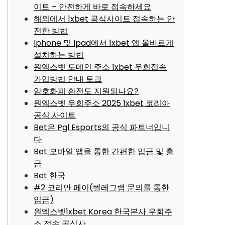
이트 – 안전하게 바로 접속하세요
해외에서 1xbet 공식사이트 접속하는 안
전한 방법
Iphone 및 Ipad에서 1xbet 앱 올바르게
설치하는 방법
원엑스벳 도메인 주소 1xbet 우회접속
가입방법 안내 토크
암호화폐 환전도 지원되나요?
원엑스벳 우회주소 2025 1xbet 코리아
공식 사이트
Bet은 Pgl Esports의 공식 파트너입니
다
Bet 모바일 앱을 통한 간편한 입금 및 출
금
Bet 한국
#2 코리안 페이(텔레그램 문의를 통한
입금)
원엑스벳1xbet Korea 한국본사 우회주
소 접속 공식사