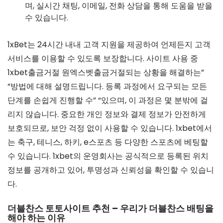
며, 실시간 채팅, 이메일, 전화 상담을 통해 도움을 받을
수 있습니다.
1xBet는 24시간 내내 고객 지원을 제공하여 언제든지 고객
서비스를 이용할 수 있도록 보장합니다. 사이트 사용 중
1xbet출금거절 원엑스벳출금거절되는 상황을 해결하는”
“방법에 대해 설명드립니다. 등록 과정에서 요구되는 모든
단계를 손쉽게 진행할 수” “있으며, 이 과정은 몇 분밖에 걸
리지 않습니다. 중요한 개인 정보와 결제 정보가 안전하게
보호되므로, 보안 걱정 없이 사용할 수 있습니다. 1xbet에서
는 축구, 테니스, 하키, e스포츠 등 다양한 스포츠에 베팅할
수 있습니다. 1xbet의 운영회사는 공식적으로 등록된 위치
정보를 공개하고 있어, 투명성과 신뢰성을 확인할 수 있습니
다.
더블찬스 토토사이트 추천 – 우리가 더블찬스 배팅을
해야 하는 이유