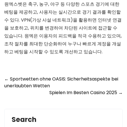
원엑스벳은 축구, 농구, 야구 등 다양한 스포츠 경기에 대한
베팅을 제공하고, 사용자는 실시간으로 경기 결과를 확인할
수 있다. VPN(가상 사설 네트워크)을 활용하면 인터넷 연결
을 보호하고, 위치를 변경하여 차단된 사이트에 접근할 수
있습니다. 원엑은 이용자의 피드백을 적극 수용하고 있으며,
조작 절차를 최대한 단순화하여 누구나 빠르게 계정을 개설
하고 베팅을 시작할 수 있도록 개선하고 있습니다.
←
Sportwetten ohne OASIS: Sicherheitsaspekte bei
unerlaubten Wetten
Spielen Im Besten Casino 2025
→
Search