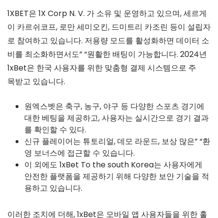
1XBET은 1X Corp N. V. 가 소유 및 운영하고 있으며, 세르게
이 카르쉬코프, 로만 세미오킨, 드미트리 카조린 등이 설립자
로 참여하고 있습니다. 저용량 모드를 활성화하면 데이터 소
비를 최소화͏하͏면서도” “원활한 배팅이 가능͏합니다. 2024년
1xBet은 한국 사용자를 위한 맞춤형 결제 시스템으로͏ 주
목͏받고 있습니다.
원엑스벳은 축구, 농구, 야구 등 다양한 스포츠 경기에
대한 베팅을 제공하고, 사용자는 실시간으로 경기 결과
를 확인할 수 있다.
신규 플레이어는 튜토리얼, 데모 라운드, 보상 많은” “환
영 보너스에 접근할 수 있습니다.
이 외에도 1xBet To the south Korea는 사용자에게
안전한 플랫폼을 제공하기 위해 다양한 보안 기술을 적
용하고 있습니다.
이러한 조치에 더해, 1xBet은 모바일 앱 사용자들을 위한 훌