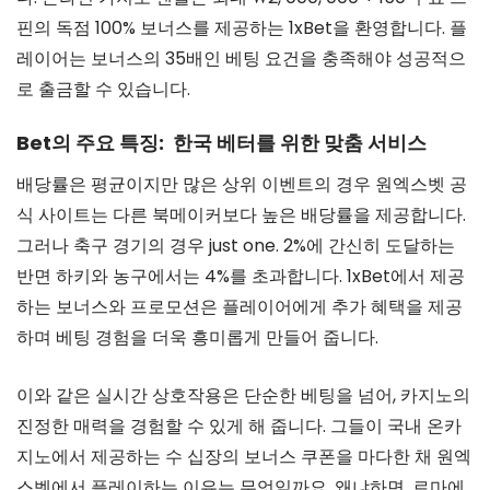
핀의 독점 100% 보너스를 제공하는 1xBet을 환영합니다. 플
레이어는 보너스의 35배인 베팅 요건을 충족해야 성공적으
로 출금할 수 있습니다.
Bet의 주요 특징: ͏ 한국 베터를 위한 맞춤 서비스
배당률은 평균이지만 많은 상위 이벤트의 경우 원엑스벳 공
식 사이트는 다른 북메이커보다 높은 배당률을 제공합니다.
그러나 축구 경기의 경우 just one. 2%에 간신히 도달하는
반면 하키와 농구에서는 4%를 초과합니다. 1xBet에서 제공
하는 보너스와 프로모션은 플레이어에게 추가 혜택을 제공
하며 베팅 경험을 더욱 흥미롭게 만들어 줍니다.
이와 같은 실시간 상호작용은 단순한 베팅을 넘어, 카지노의
진정한 매력을 경험할 수 있게 해 줍니다. 그들이 국내 온카
지노에서 제공하는 수 십장의 보너스 쿠폰을 마다한 채 원엑
스벳에서 플레이하는 이유는 무엇일까요. 왜냐하면, 로마에