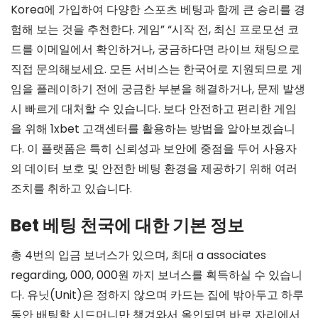
Korea에 가입하여 다양한 스포츠 베팅과 함께 큰 승리를 경
험해 보는 것을 추천한다. 게임” “시작 전, 최신 프로모션 코
드를 이메일에서 확인하거나, 궁금하다면 라이브 채팅으로
직접 문의해보세요. 모든 서비스는 한국어로 지원되므로 게
임을 플레이하기 전에 궁금한 부분을 해결하거나, 문제 발생
시 빠르게 대처할 수 있습니다. 보다 안전하고 편리한 게임
을 위해 1xbet 고객센터를 활용하는 방법을 알아보겠습니
다. 이 플랫폼은 특히 신뢰성과 보안에 중점을 두어 사용자
의 데이터 보호 및 안전한 베팅 환경을 제공하기 위해 여러
조치를 취하고 있습니다.
Bet 베팅 천국에 대한 기본 정보
총 4번의 입금 보너스가 있으며, 최대 a associates
regarding, 000, 000원 까지 보너스를 획득하실 수 있습니
다. 유닛(Unit)은 정하지 않으며 카드는 집에 밖아두고 하루
동안 배팅할 시드머니만 챙겨와서 올인되면 바로 자리에서