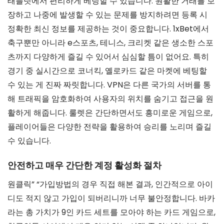
태블릿에서 편리하게 베팅할 수 있습니다. 원활한 거래를 보
장하고 나중에 발생할 수 있는 문제를 방지하려면 등록 시
정확한 최신 정보를 제공하는 것이 중요합니다. 1xBet에서
축구뿐만 아니라 e스포츠, 테니스, 크리켓 같은 생소한 스포
츠까지 다양하게 즐길 수 있어서 심심할 틈이 없어요. 특히
경기 중 실시간으로 코너킥, 옐로카드 같은 마켓에 베팅할
수 있는 게 진짜 짜릿합니다. VPN은 다른 국가의 서버를 통
해 트래픽을 암호화하여 사용자의 위치를 숨기고 접근을 원
활하게 해줍니다. 룰렛은 간단하면서도 흥미로운 게임으로,
플레이어들은 다양한 전략을 활용하여 승리를 노리며 즐길
수 있습니다.
안전하고 매우 간단한 계정 활성화 절차
원클릭” “가입방법의 경우 직접 해본 결과, 인간적으로 아이
디도 적지 않고 가입이 되버리니까 너무 불안정합니다. 바카
라는 총 가치가 9인 카드 세트를 모아야 하는 카드 게임으로,