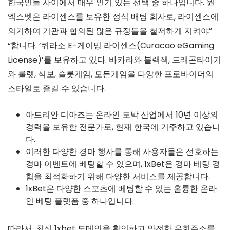
한국인들 사이에서 매우 인기 있는 선택 중 하나입니다. 원
엑스벳은 라이센스를 보유한 정식 배팅 회사로, 라이센스에
의거하여 기관과 합의된 많은 규정들을 철저하게 지켜야”
“합니다. ‘퀴라소 E-게이밍 라이센스(Curacao eGaming
License)’를 보유하고 있다. 바카라와 블랙잭, 드래곤타이거
와 룰렛, 식보, 슬롯게임, 모든게임을 다양한 프로바이더의
스타일로 즐길 수 있습니다.
아드리안 디아즈는 온라인 도박 산업에서 10년 이상의
경력을 보유한 전문가로, 현재 한국에 거주하고 있습니
다.
이러한 다양한 경마 행사를 통해 사용자들은 선호하는
경마 이벤트에 베팅할 수 있으며, 1xBet은 경마 베팅 경
험을 최적화하기 위해 다양한 서비스를 제공합니다.
1xBet은 다양한 스포츠에 베팅할 수 있는 훌륭한 온라
인 베팅 플랫폼 중 하나입니다.
따라서, 최신 1xbet 도메인을 확인하고 안전한 우회주소를