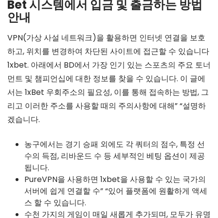
Bet 시스템에서 입금 및 출금하는 방법
안내
VPN(가상 사설 네트워크)을 활용하면 인터넷 연결을 보호
하고, 위치를 변경하여 차단된 사이트에 접근할 수 있습니다
1xbet. 아래에서 BD에서 가장 인기 있는 스포츠의 주요 토너
먼트 및 챔피언십에 대한 정보를 찾을 수 있습니다. 이 글에
서는 1xBet 우회주소의 필요성, 이를 통해 접속하는 방법, 그
리고 이러한 주소를 사용할 때의 주의사항에 대해” “설명하
겠습니다.
농구에서는 경기 승패 외에도 각 쿼터의 점수, 특정 선
수의 득점, 리바운드 수 등 세부적인 베팅 옵션이 제공
됩니다.
PureVPN을 사용하면 1xbet을 사용할 수 있는 국가의
서버에 쉽게 연결할 수” “있어 플랫폼에 원활하게 액세
스 할 수 있습니다.
수천 가지의 게임이 매일 새롭게 추가되며, 모두가 유명