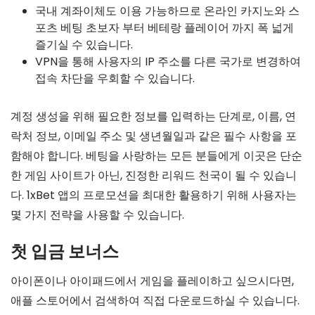
국내 계좌이체도 이용 가능하므로 온라인 카지노와 스
포츠 베팅 초보자 부터 베테랑 플레이어 까지 폭 넓게
즐기실 수 있습니다.
VPN을 통해 사용자의 IP 주소를 다른 국가로 변경하여
접속 차단을 우회할 수 있습니다.
계정 생성을 위해 필요한 정보를 입력하는 단계로, 이름, 연
락처 정보, 이메일 주소 및 생년월일과 같은 필수 사항을 포
함해야 합니다. 베팅을 사랑하는 모든 분들에게 이곳은 단순
한 게임 사이트가 아닌, 진정한 리워드 천국이 될 수 있습니
다. 1xBet 앱의 프로모션을 최대한 활용하기 위해 사용자는
몇 가지 전략을 사용할 수 있습니다.
첫 입금 보너스
아이폰이나 아이패드에서 게임을 플레이하고 싶으시다면,
애플 스토어에서 검색하여 직접 다운로드하실 수 있습니다.