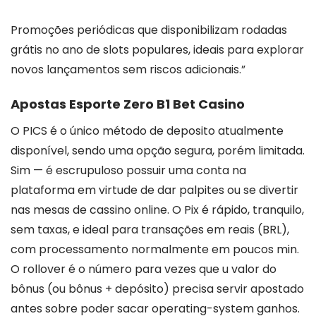
Promoções periódicas que disponibilizam rodadas
grátis no ano de slots populares, ideais para explorar
novos lançamentos sem riscos adicionais.”
Apostas Esporte Zero B1 Bet Casino
O PICS é o único método de deposito atualmente
disponível, sendo uma opção segura, porém limitada.
Sim — é escrupuloso possuir uma conta na
plataforma em virtude de dar palpites ou se divertir
nas mesas de cassino online. O Pix é rápido, tranquilo,
sem taxas, e ideal para transações em reais (BRL),
com processamento normalmente em poucos min.
O rollover é o número para vezes que u valor do
bônus (ou bônus + depósito) precisa servir apostado
antes sobre poder sacar operating-system ganhos.