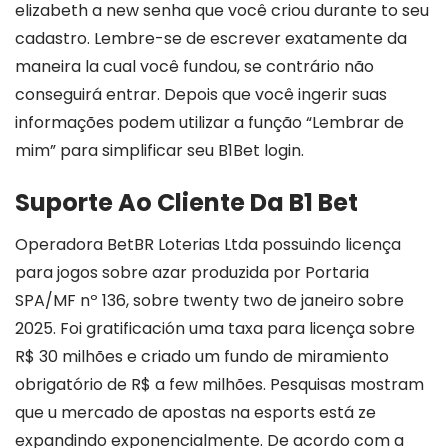
elizabeth a new senha que você criou durante to seu
cadastro. Lembre-se de escrever exatamente da
maneira la cual você fundou, se contrário não
conseguirá entrar. Depois que você ingerir suas
informações podem utilizar a função “Lembrar de
mim” para simplificar seu B1Bet login.
Suporte Ao Cliente Da B1 Bet
Operadora BetBR Loterias Ltda possuindo licença
para jogos sobre azar produzida por Portaria
SPA/MF nº 136, sobre twenty two de janeiro sobre
2025. Foi gratificación uma taxa para licença sobre
R$ 30 milhões e criado um fundo de miramiento
obrigatório de R$ a few milhões. Pesquisas mostram
que u mercado de apostas na esports está ze
expandindo exponencialmente. De acordo com a