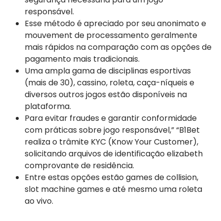
responsável.
Esse método é apreciado por seu anonimato e
mouvement de processamento geralmente
mais rápidos na comparação com as opções de
pagamento mais tradicionais.
Uma ampla gama de disciplinas esportivas
(mais de 30), cassino, roleta, caça-níqueis e
diversos outros jogos estão disponíveis na
plataforma.
Para evitar fraudes e garantir conformidade
com práticas sobre jogo responsável,” “B1Bet
realiza o trâmite KYC (Know Your Customer),
solicitando arquivos de identificação elizabeth
comprovante de residência.
Entre estas opções estão games de collision,
slot machine games e até mesmo uma roleta
ao vivo.