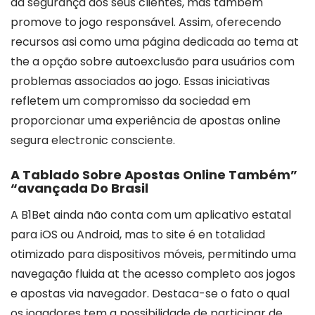
da segurança dos seus clientes, mas também
promove to jogo responsável. Assim, oferecendo
recursos asi como uma página dedicada ao tema at
the a opção sobre autoexclusão para usuários com
problemas associados ao jogo. Essas iniciativas
refletem um compromisso da sociedad em
proporcionar uma experiência de apostas online
segura electronic consciente.
A Tablado Sobre Apostas Online Também”
“avançada Do Brasil
A B1Bet ainda não conta com um aplicativo estatal
para iOS ou Android, mas to site é en totalidad
otimizado para dispositivos móveis, permitindo uma
navegação fluida at the acesso completo aos jogos
e apostas via navegador. Destaca-se o fato o qual
os jogadores tem a possibilidade de participar de