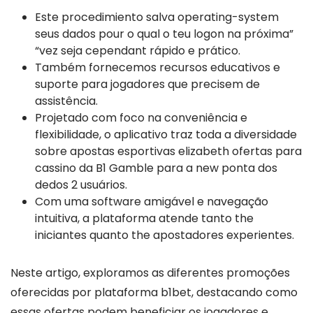
Este procedimiento salva operating-system
seus dados pour o qual o teu logon na próxima”
“vez seja cependant rápido e prático.
Também fornecemos recursos educativos e
suporte para jogadores que precisem de
assistência.
Projetado com foco na conveniência e
flexibilidade, o aplicativo traz toda a diversidade
sobre apostas esportivas elizabeth ofertas para
cassino da B1 Gamble para a new ponta dos
dedos 2 usuários.
Com uma software amigável e navegação
intuitiva, a plataforma atende tanto the
iniciantes quanto the apostadores experientes.
Neste artigo, exploramos as diferentes promoções
oferecidas por plataforma b1bet, destacando como
essas ofertas podem beneficiar os jogadores e