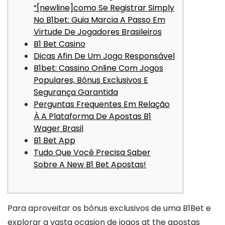
“[newline]como Se Registrar Simply
No B1bet: Guia Marcia A Passo Em
Virtude De Jogadores Brasileiros
B1 Bet Casino
Dicas Afin De Um Jogo Responsável
B1bet: Cassino Online Com Jogos
Populares, Bônus Exclusivos E
Segurança Garantida
Perguntas Frequentes Em Relação
À A Plataforma De Apostas B1
Wager Brasil
B1 Bet App
Tudo Que Você Precisa Saber
Sobre A New B1 Bet Apostas!
Para aproveitar os bônus exclusivos de uma B1Bet e
explorar a vasta ocasion de jogos at the apostas