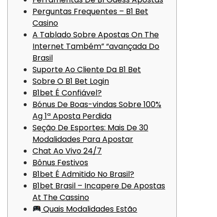
Perguntas Frequentes – B1 Bet
Casino
A Tablado Sobre Apostas On The
Internet Também” “avançada Do
Brasil
Suporte Ao Cliente Da B1 Bet
Sobre O B1 Bet Login
B1bet É Confiável?
Bónus De Boas-vindas Sobre 100%
Ag 1ª Aposta Perdida
Seção De Esportes: Mais De 30
Modalidades Para Apostar
Chat Ao Vivo 24/7
Bônus Festivos
B1bet É Admitido No Brasil?
B1bet Brasil – Incapere De Apostas
At The Cassino
Quais Modalidades Estão