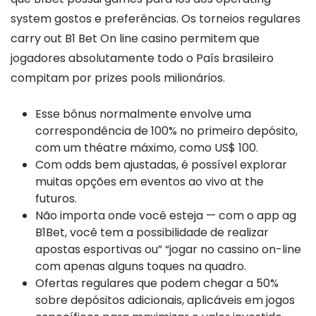
system gostos e preferências. Os torneios regulares
carry out B1 Bet On line casino permitem que
jogadores absolutamente todo o País brasileiro
compitam por prizes pools milionários.
Esse bônus normalmente envolve uma
correspondência de 100% no primeiro depósito,
com um théatre máximo, como US$ 100.
Com odds bem ajustadas, é possível explorar
muitas opções em eventos ao vivo at the
futuros.
Não importa onde você esteja — com o app ag
B1Bet, você tem a possibilidade de realizar
apostas esportivas ou” “jogar no cassino on-line
com apenas alguns toques na quadro.
Ofertas regulares que podem chegar a 50%
sobre depósitos adicionais, aplicáveis em jogos