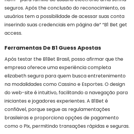
seguros. Após the conclusão do reconocimiento, os
usuários tem a possibilidade de acessar suas conta
inserindo suas credenciais em página de” “B1 Bet get
access.
Ferramentas De B1 Guess Apostas
Após testar the B1Bet Brasil, posso afirmar que the
empresa oferece uma experiência completa
elizabeth segura para quem busca entretenimento
na modalidades como Cassino e Esportes. O design
do web-site é intuitivo, facilitando a navegação para
iniciantes e jogadores experientes. A B1Bet é
confiável, porque segue as regulamentações
brasileiras e proporciona opções de pagamento
como o Pix, permitindo transações rápidas e seguras.