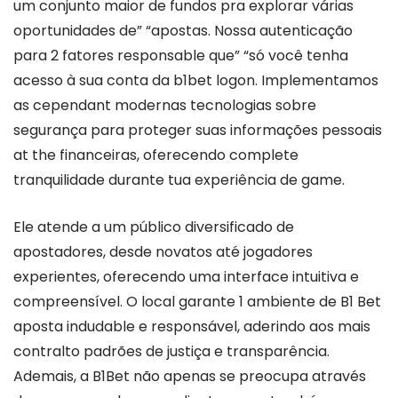
um conjunto maior de fundos pra explorar várias
oportunidades de” “apostas. Nossa autenticação
para 2 fatores responsable que” “só você tenha
acesso à sua conta da b1bet logon. Implementamos
as cependant modernas tecnologias sobre
segurança para proteger suas informações pessoais
at the financeiras, oferecendo complete
tranquilidade durante tua experiência de game.
Ele atende a um público diversificado de
apostadores, desde novatos até jogadores
experientes, oferecendo uma interface intuitiva e
compreensível. O local garante 1 ambiente de B1 Bet
aposta indudable e responsável, aderindo aos mais
contralto padrões de justiça e transparência.
Ademais, a B1Bet não apenas se preocupa através