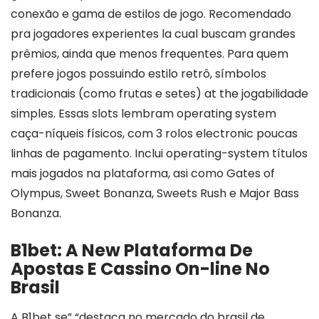
conexão e gama de estilos de jogo. Recomendado
pra jogadores experientes la cual buscam grandes
prêmios, ainda que menos frequentes. Para quem
prefere jogos possuindo estilo retrô, símbolos
tradicionais (como frutas e setes) at the jogabilidade
simples. Essas slots lembram operating system
caça-níqueis físicos, com 3 rolos electronic poucas
linhas de pagamento. Inclui operating-system títulos
mais jogados na plataforma, asi como Gates of
Olympus, Sweet Bonanza, Sweets Rush e Major Bass
Bonanza.
B1bet: A New Plataforma De
Apostas E Cassino On-line No
Brasil
A B1bet se” “destaca no mercado do brasil de