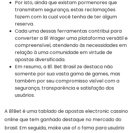
Por isto, ainda que existam pormenores que
transmitem segurança, estas reclamações
fazem com la cual você tenha de ter algum
reserva.
Cada uma dessas ferramentas contribui para
converter a B1 Wager uma plataforma versátil e
compreensível, atendendo às necessidades em
relação à uma comunidade em virtude de
apostas diversificada.
Em resumo, a B1. Bet Brasil ze destaca não
somente por sua vasta gama de games, mas
também por seu compromisso visível com a
segurança, transparência e satisfação dos
usuários.
A B1Bet é uma tablado de apostas electronic cassino
online que tem ganhado destaque no mercado do
brasil. Em seguida, make use of o fama para usuário