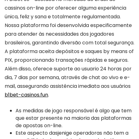
cassinos on-line por oferecer alguma experiência
única, feliz y sana e totalmente regulamentada.
Nossa plataforma foi desenvolvida especificamente
para atender às necessidades dos jogadores
brasileiros, garantindo diversão com total segurança.
A plataforma aceita depósitos e saques by means of
PIX, proporcionando transações rápidas e seguros.
Além disso, oferece suporte ao usuario 24 horas por
dia, 7 dias por semana, através de chat ao vivo e e-
mail, assegurando assistência imediata aos usuários
b1bet-casinos.fun
.
As medidas de jogo responsável é algo que tem
que estar presente na maioria das plataformas
de apostas on-line.
Este aspecto dasjenige operadoras não tem a