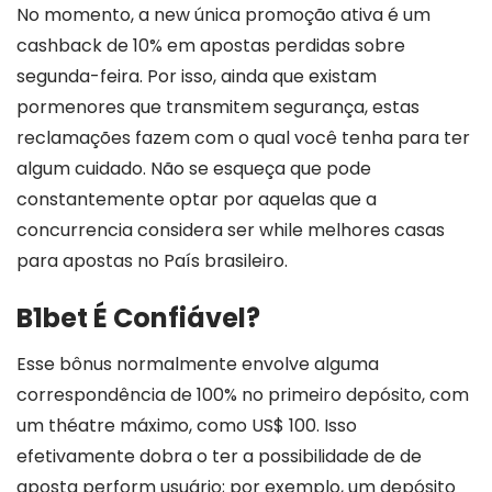
No momento, a new única promoção ativa é um
cashback de 10% em apostas perdidas sobre
segunda-feira. Por isso, ainda que existam
pormenores que transmitem segurança, estas
reclamações fazem com o qual você tenha para ter
algum cuidado. Não se esqueça que pode
constantemente optar por aquelas que a
concurrencia considera ser while melhores casas
para apostas no País brasileiro.
B1bet É Confiável?
Esse bônus normalmente envolve alguma
correspondência de 100% no primeiro depósito, com
um théatre máximo, como US$ 100. Isso
efetivamente dobra o ter a possibilidade de de
aposta perform usuário; por exemplo, um depósito