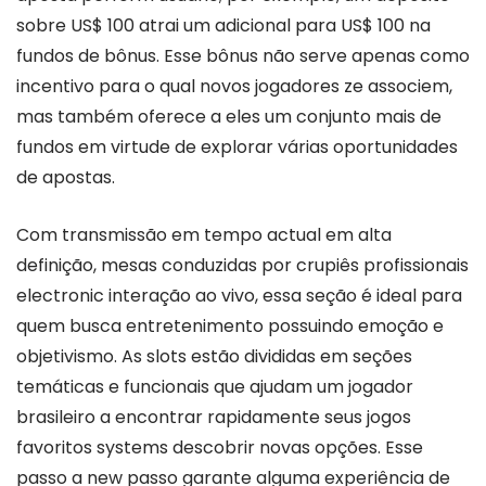
sobre US$ 100 atrai um adicional para US$ 100 na
fundos de bônus. Esse bônus não serve apenas como
incentivo para o qual novos jogadores ze associem,
mas também oferece a eles um conjunto mais de
fundos em virtude de explorar várias oportunidades
de apostas.
Com transmissão em tempo actual em alta
definição, mesas conduzidas por crupiês profissionais
electronic interação ao vivo, essa seção é ideal para
quem busca entretenimento possuindo emoção e
objetivismo. As slots estão divididas em seções
temáticas e funcionais que ajudam um jogador
brasileiro a encontrar rapidamente seus jogos
favoritos systems descobrir novas opções. Esse
passo a new passo garante alguma experiência de