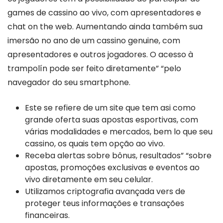
games de cassino ao vivo, com apresentadores e
chat on the web. Aumentando ainda também sua
imersão no ano de um cassino genuine, com
apresentadores e outros jogadores. O acesso à
trampolín pode ser feito diretamente” “pelo
navegador do seu smartphone.
Este se refiere de um site que tem asi como
grande oferta suas apostas esportivas, com
várias modalidades e mercados, bem lo que seu
cassino, os quais tem opção ao vivo.
Receba alertas sobre bônus, resultados” “sobre
apostas, promoções exclusivas e eventos ao
vivo diretamente em seu celular.
Utilizamos criptografia avançada vers de
proteger teus informações e transações
financeiras.