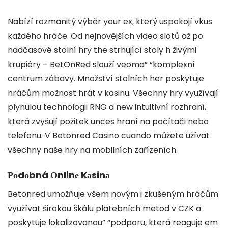
Nabízí rozmanitý výběr your ex, který uspokojí vkus
každého hráče. Od nejnovějších video slotů až po
nadčasové stolní hry the strhující stoly h živými
krupiéry – BetOnRed slouží veoma” “komplexní
centrum zábavy. Množství stolních her poskytuje
hráčům možnost hrát v kasinu. Všechny hry využívají
plynulou technologii RNG a new intuitivní rozhraní,
která zvyšují požitek unces hraní na počítači nebo
telefonu. V Betonred Casino cuando můžete užívat
všechny naše hry na mobilních zařízeních.
Роdоbná Оnlinе Kаsinа
Betonred umožňuje všem novým i zkušeným hráčům
využívat širokou škálu platebních metod v CZK a
poskytuje lokalizovanou” “podporu, která reaguje em