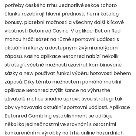
potřeby českého trhu. Jednotlivé sekce tohoto
článku rozebírají hlavní přednosti, herní katalog,
bonusy, platební možnosti a všechny další klíčové
vlastnosti Betonred Casino. V aplikaci Bet on Red
mohou hráči sázet na různé sportovní události s
aktuálními kurzy a dostupnými živými analýzami
zápasů. Kasino aplikace Betonred nabízí několik
strategií, včetně možnosti uzavírat kombinované
sázky a new používat funkci výběru hotovosti během
zápasů. Díky těmto možnostem pomáhá mobilní
aplikace Betonred zvýšit šance na výhru the
uživatelé mohou snadno upravit svou strategii tak,
aby vyhovovala aktuální sportovní události. Aplikace
Betonred Gambling establishment se odlišuje
několika jedinečnostmi ve srovnání s ostatními
konkurenčními výrobky na trhu online hazardních