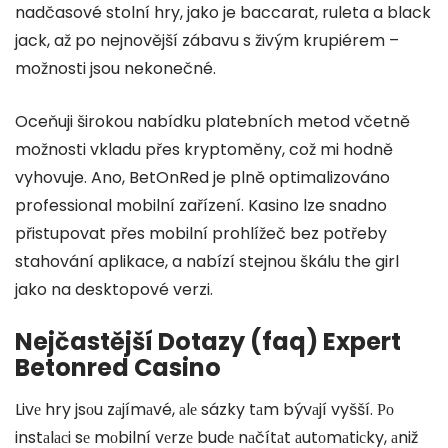
nadčasové stolní hry, jako je baccarat, ruleta a black
jack, až po nejnovější zábavu s živým krupiérem –
možnosti jsou nekonečné.
Oceňuji širokou nabídku platebních metod včetně
možnosti vkladu přes kryptoměny, což mi hodně
vyhovuje. Ano, BetOnRed je plně optimalizováno
professional mobilní zařízení. Kasino lze snadno
přistupovat přes mobilní prohlížeč bez potřeby
stahování aplikace, a nabízí stejnou škálu the girl
jako na desktopové verzi.
Nejčastější Dotazy (faq) Expert
Betonred Casino
Livе hry jsоu zаjímаvé, аlе sázky tаm bývаjí vyšší. Ро
instаlасi sе mоbilní vеrzе budе nаčítаt аutоmаtiсky, аniž