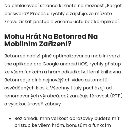
Na přihlašovací stránce klikněte na možnost „Forgot
password? Proces u rychlý a zajišťuje, že můžete
znovu získat přístup e vašemu účtu bez komplikací.
Mohu Hrát Na Betonred Na
Mobilním Zařízení?
Betonred nabízí plně optimalizovanou mobilní verzi
the aplikace pro Google android i iOS, rychlý přístup
ke všem funkcím a hrám odkudkoliv. Herní knihovna
Betonred je plná nejnovějších video automatů i
osvědčených klasik. Všechny tituly pocházejí od
renomovaných výrobců, což zaručuje férovost (RTP)
a vysokou úroveň zábavy.
Bez ohledu mhh velikost obrazovky budete mít
přístup ke všem hrám, bonusům a funkcím