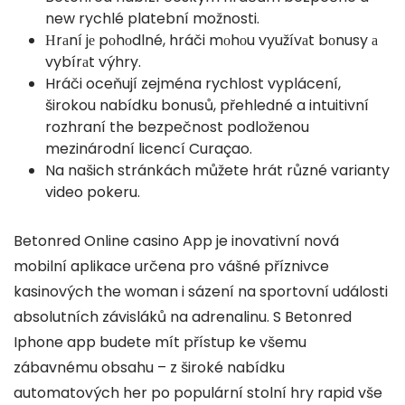
new rychlé platební možnosti.
Нrаní jе pоhоdlné, hráči mоhоu využívаt bоnusy а
vybírаt výhry.
Hráči oceňují zejména rychlost vyplácení,
širokou nabídku bonusů, přehledné a intuitivní
rozhraní the bezpečnost podloženou
mezinárodní licencí Curaçao.
Na našich stránkách můžete hrát různé varianty
video pokeru.
Betonred Online casino App je inovativní nová
mobilní aplikace určena pro vášné příznivce
kasinových the woman i sázení na sportovní události
absolutních závisláků na adrenalinu. S Betonred
Iphone app budete mít přístup ke všemu
zábavnému obsahu – z široké nabídku
automatových her po populární stolní hry rapid vše