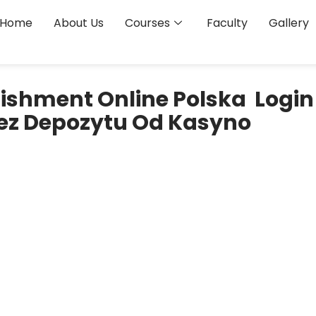
Home
About Us
Courses
Faculty
Gallery
shment Online Polska ️ Login 
ez Depozytu Od Kasyno