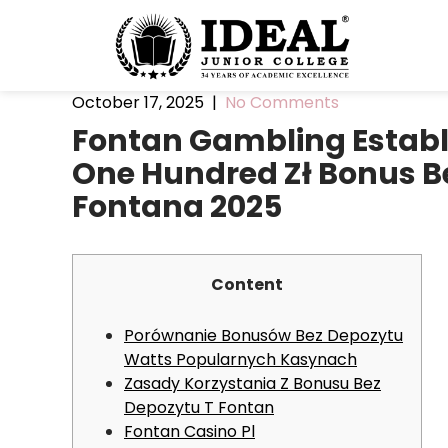
October 17, 2025
|
No Comments
Fontan Gambling Establi
One Hundred Zł Bonus B
Fontana 2025
Content
Porównanie Bonusów Bez Depozytu
Watts Popularnych Kasynach
Zasady Korzystania Z Bonusu Bez
Depozytu T Fontan
Fontan Casino Pl