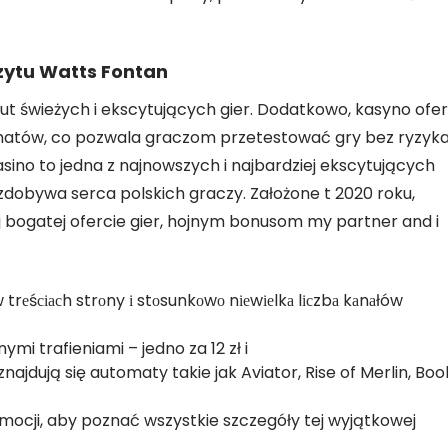
zytu Watts Fontan
t świeżych i ekscytujących gier. Dodatkowo, kasyno ofer
tomatów, co pozwala graczom przetestować gry bez ryzyk
sino to jedna z najnowszych i najbardziej ekscytujących
dobywa serca polskich graczy. Założone t 2020 roku,
j bogatej ofercie gier, hojnym bonusom my partner and i
rеśсіасh strоny і stоsunkоwо nіеwіеlkа lісzbа kаnаłów
 trafieniami – jedno za 12 zł i
ajdują się automaty takie jak Aviator, Rise of Merlin, Boo
ocji, aby poznać wszystkie szczegóły tej wyjątkowej