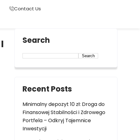
Contact Us
Search
I
Search
Recent Posts
Minimalny depozyt 10 zł: Droga do
Finansowej Stabilności i Zdrowego
Portfela – Odkryj Tajemnice
Inwestycji