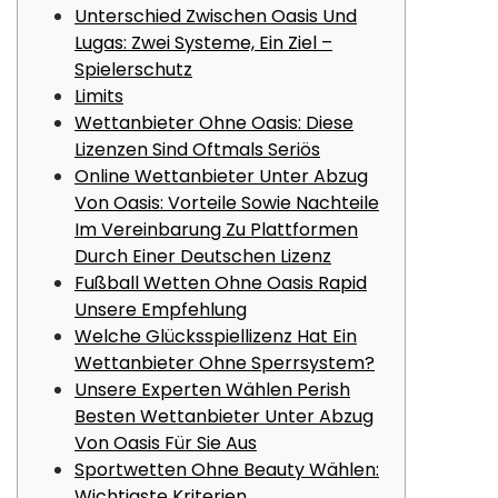
Unterschied Zwischen Oasis Und
Lugas: Zwei Systeme, Ein Ziel –
Spielerschutz
Limits
Wettanbieter Ohne Oasis: Diese
Lizenzen Sind Oftmals Seriös
Online Wettanbieter Unter Abzug
Von Oasis: Vorteile Sowie Nachteile
Im Vereinbarung Zu Plattformen
Durch Einer Deutschen Lizenz
Fußball Wetten Ohne Oasis Rapid
Unsere Empfehlung
Welche Glücksspiellizenz Hat Ein
Wettanbieter Ohne Sperrsystem?
Unsere Experten Wählen Perish
Besten Wettanbieter Unter Abzug
Von Oasis Für Sie Aus
Sportwetten Ohne Beauty Wählen:
Wichtigste Kriterien