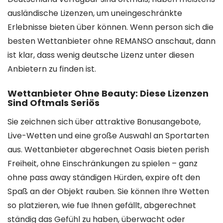
ausländische Lizenzen, um uneingeschränkte
Erlebnisse bieten über können. Wenn person sich die
besten Wettanbieter ohne REMANSO anschaut, dann
ist klar, dass wenig deutsche Lizenz unter diesen
Anbietern zu finden ist.
Wettanbieter Ohne Beauty: Diese Lizenzen
Sind Oftmals Seriös
Sie zeichnen sich über attraktive Bonusangebote,
Live-Wetten und eine große Auswahl an Sportarten
aus. Wettanbieter abgerechnet Oasis bieten perish
Freiheit, ohne Einschränkungen zu spielen – ganz
ohne pass away ständigen Hürden, expire oft den
Spaß an der Objekt rauben. Sie können Ihre Wetten
so platzieren, wie fue Ihnen gefällt, abgerechnet
ständig das Gefühl zu haben, überwacht oder