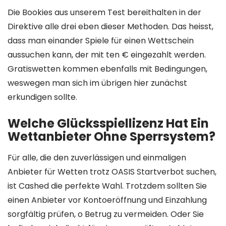
Die Bookies aus unserem Test bereithalten in der
Direktive alle drei eben dieser Methoden. Das heisst,
dass man einander Spiele für einen Wettschein
aussuchen kann, der mit ten € eingezahlt werden.
Gratiswetten kommen ebenfalls mit Bedingungen,
weswegen man sich im übrigen hier zunächst
erkundigen sollte.
Welche Glücksspiellizenz Hat Ein
Wettanbieter Ohne Sperrsystem?
Für alle, die den zuverlässigen und einmaligen
Anbieter für Wetten trotz OASIS Startverbot suchen,
ist Cashed die perfekte Wahl. Trotzdem sollten Sie
einen Anbieter vor Kontoeröffnung und Einzahlung
sorgfältig prüfen, o Betrug zu vermeiden. Oder Sie