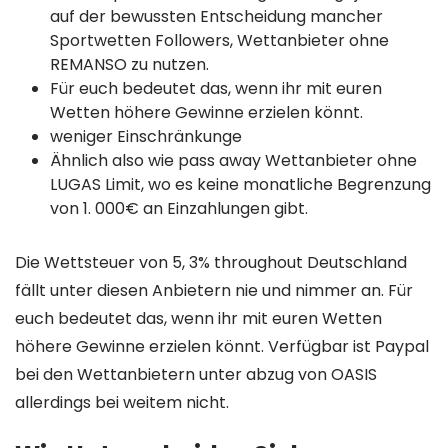
auf der bewussten Entscheidung mancher
Sportwetten Followers, Wettanbieter ohne
REMANSO zu nutzen.
Für euch bedeutet das, wenn ihr mit euren
Wetten höhere Gewinne erzielen könnt.
weniger Einschränkunge
Ähnlich also wie pass away Wettanbieter ohne
LUGAS Limit, wo es keine monatliche Begrenzung
von 1. 000€ an Einzahlungen gibt.
Die Wettsteuer von 5, 3% throughout Deutschland
fällt unter diesen Anbietern nie und nimmer an. Für
euch bedeutet das, wenn ihr mit euren Wetten
höhere Gewinne erzielen könnt. Verfügbar ist Paypal
bei den Wettanbietern unter abzug von OASIS
allerdings bei weitem nicht.