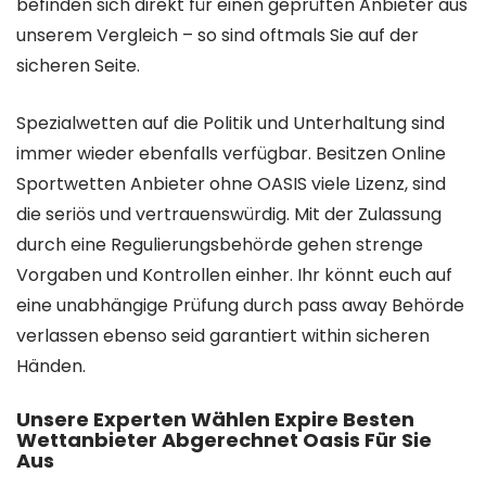
befinden sich direkt für einen geprüften Anbieter aus
unserem Vergleich – so sind oftmals Sie auf der
sicheren Seite.
Spezialwetten auf die Politik und Unterhaltung sind
immer wieder ebenfalls verfügbar. Besitzen Online
Sportwetten Anbieter ohne OASIS viele Lizenz, sind
die seriös und vertrauenswürdig. Mit der Zulassung
durch eine Regulierungsbehörde gehen strenge
Vorgaben und Kontrollen einher. Ihr könnt euch auf
eine unabhängige Prüfung durch pass away Behörde
verlassen ebenso seid garantiert within sicheren
Händen.
Unsere Experten Wählen Expire Besten
Wettanbieter Abgerechnet Oasis Für Sie
Aus