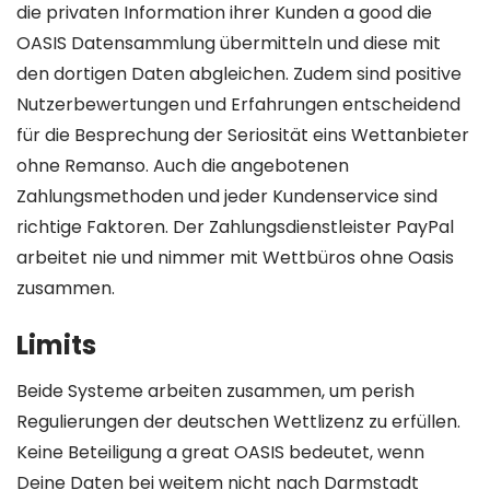
die privaten Information ihrer Kunden a good die
OASIS Datensammlung übermitteln und diese mit
den dortigen Daten abgleichen. Zudem sind positive
Nutzerbewertungen und Erfahrungen entscheidend
für die Besprechung der Seriosität eins Wettanbieter
ohne Remanso. Auch die angebotenen
Zahlungsmethoden und jeder Kundenservice sind
richtige Faktoren. Der Zahlungsdienstleister PayPal
arbeitet nie und nimmer mit Wettbüros ohne Oasis
zusammen.
Limits
Beide Systeme arbeiten zusammen, um perish
Regulierungen der deutschen Wettlizenz zu erfüllen.
Keine Beteiligung a great OASIS bedeutet, wenn
Deine Daten bei weitem nicht nach Darmstadt