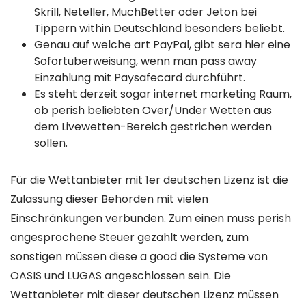
Skrill, Neteller, MuchBetter oder Jeton bei
Tippern within Deutschland besonders beliebt.
Genau auf welche art PayPal, gibt sera hier eine
Sofortüberweisung, wenn man pass away
Einzahlung mit Paysafecard durchführt.
Es steht derzeit sogar internet marketing Raum,
ob perish beliebten Over/Under Wetten aus
dem Livewetten-Bereich gestrichen werden
sollen.
Für die Wettanbieter mit 1er deutschen Lizenz ist die
Zulassung dieser Behörden mit vielen
Einschränkungen verbunden. Zum einen muss perish
angesprochene Steuer gezahlt werden, zum
sonstigen müssen diese a good die Systeme von
OASIS und LUGAS angeschlossen sein. Die
Wettanbieter mit dieser deutschen Lizenz müssen