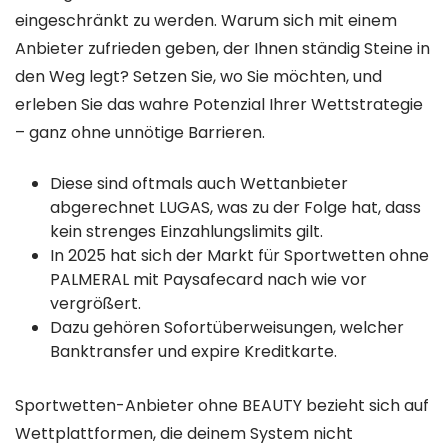
eingeschränkt zu werden. Warum sich mit einem
Anbieter zufrieden geben, der Ihnen ständig Steine in
den Weg legt? Setzen Sie, wo Sie möchten, und
erleben Sie das wahre Potenzial Ihrer Wettstrategie
– ganz ohne unnötige Barrieren.
Diese sind oftmals auch Wettanbieter
abgerechnet LUGAS, was zu der Folge hat, dass
kein strenges Einzahlungslimits gilt.
In 2025 hat sich der Markt für Sportwetten ohne
PALMERAL mit Paysafecard nach wie vor
vergrößert.
Dazu gehören Sofortüberweisungen, welcher
Banktransfer und expire Kreditkarte.
Sportwetten-Anbieter ohne BEAUTY bezieht sich auf
Wettplattformen, die deinem System nicht