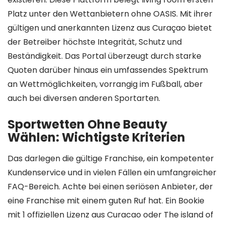
Platz unter den Wettanbietern ohne OASIS. Mit ihrer
gültigen und anerkannten Lizenz aus Curaçao bietet
der Betreiber höchste Integrität, Schutz und
Beständigkeit. Das Portal überzeugt durch starke
Quoten darüber hinaus ein umfassendes Spektrum
an Wettmöglichkeiten, vorrangig im Fußball, aber
auch bei diversen anderen Sportarten.
Sportwetten Ohne Beauty
Wählen: Wichtigste Kriterien
Das darlegen die gültige Franchise, ein kompetenter
Kundenservice und in vielen Fällen ein umfangreicher
FAQ-Bereich. Achte bei einen seriösen Anbieter, der
eine Franchise mit einem guten Ruf hat. Ein Bookie
mit 1 offiziellen Lizenz aus Curacao oder The island of