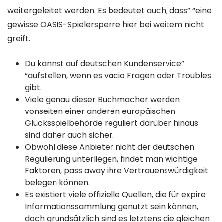
weitergeleitet werden. Es bedeutet auch, dass” “eine
gewisse OASIS-Spielersperre hier bei weitem nicht
greift.
Du kannst auf deutschen Kundenservice”
“aufstellen, wenn es vacio Fragen oder Troubles
gibt.
Viele genau dieser Buchmacher werden
vonseiten einer anderen europäischen
Glücksspielbehörde reguliert darüber hinaus
sind daher auch sicher.
Obwohl diese Anbieter nicht der deutschen
Regulierung unterliegen, findet man wichtige
Faktoren, pass away ihre Vertrauenswürdigkeit
belegen können.
Es existiert viele offizielle Quellen, die für expire
Informationssammlung genutzt sein können,
doch grundsätzlich sind es letztens die gleichen