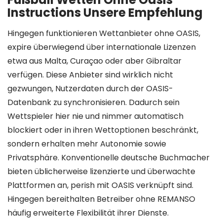
Instructions Unsere Empfehlung
Hingegen funktionieren Wettanbieter ohne OASIS,
expire überwiegend über internationale Lizenzen
etwa aus Malta, Curaçao oder aber Gibraltar
verfügen. Diese Anbieter sind wirklich nicht
gezwungen, Nutzerdaten durch der OASIS-
Datenbank zu synchronisieren. Dadurch sein
Wettspieler hier nie und nimmer automatisch
blockiert oder in ihren Wettoptionen beschränkt,
sondern erhalten mehr Autonomie sowie
Privatsphäre. Konventionelle deutsche Buchmacher
bieten üblicherweise lizenzierte und überwachte
Plattformen an, perish mit OASIS verknüpft sind.
Hingegen bereithalten Betreiber ohne REMANSO
häufig erweiterte Flexibilität ihrer Dienste.