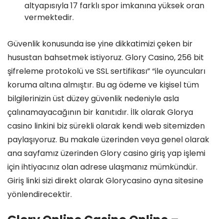
altyapısıyla 17 farklı spor imkanına yüksek oran
vermektedir.
Güvenlik konusunda ise yine dikkatimizi çeken bir
husustan bahsetmek istiyoruz. Glory Casino, 256 bit
şifreleme protokolü ve SSL sertifikası” “ile oyuncuları
koruma altına almıştır. Bu ag ödeme ve kişisel tüm
bilgilerinizin üst düzey güvenlik nedeniyle asla
çalınamayacağının bir kanıtıdır. İlk olarak Glorya
casino linkini biz sürekli olarak kendi web sitemizden
paylaşıyoruz. Bu makale üzerinden veya genel olarak
ana sayfamız üzerinden Glory casino giriş yap işlemi
için ihtiyacınız olan adrese ulaşmanız mümkündür.
Giriş linki sizi direkt olarak Glorycasino ayna sitesine
yönlendirecektir.