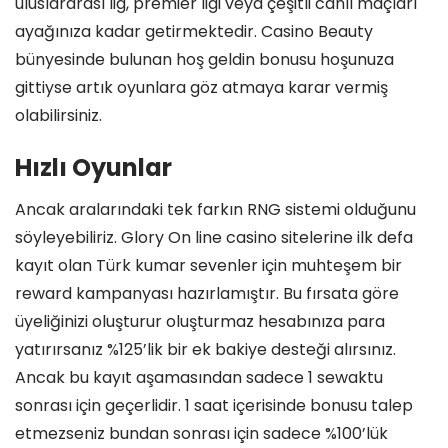
uluslararası lig, premier ligi veya çeşitli canlı maçları
ayağınıza kadar getirmektedir. Casino Beauty
bünyesinde bulunan hoş geldin bonusu hoşunuza
gittiyse artık oyunlara göz atmaya karar vermiş
olabilirsiniz.
Hızlı Oyunlar
Ancak aralarındaki tek farkın RNG sistemi olduğunu
söyleyebiliriz. Glory On line casino sitelerine ilk defa
kayıt olan Türk kumar sevenler için muhteşem bir
reward kampanyası hazırlamıştır. Bu fırsata göre
üyeliğinizi oluşturur oluşturmaz hesabınıza para
yatırırsanız %125’lik bir ek bakiye desteği alırsınız.
Ancak bu kayıt aşamasından sadece 1 sewaktu
sonrası için geçerlidir. 1 saat içerisinde bonusu talep
etmezseniz bundan sonrası için sadece %100’lük