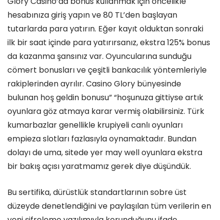
Glory Casino’da bonus kullanmak için öncelikle
hesabınıza giriş yapın ve 80 TL’den başlayan
tutarlarda para yatırın. Eğer kayıt olduktan sonraki
ilk bir saat içinde para yatırırsanız, ekstra 125% bonus
da kazanma şansınız var. Oyuncularına sunduğu
cömert bonusları ve çeşitli bankacılık yöntemleriyle
rakiplerinden ayrılır. Casino Glory bünyesinde
bulunan hoş geldin bonusu” “hoşunuza gittiyse artık
oyunlara göz atmaya karar vermiş olabilirsiniz. Türk
kumarbazlar genellikle krupiyeli canlı oyunları
empieza slotları fazlasıyla oynamaktadır. Bundan
dolayı de uma, sitede yer may well oyunlara ekstra
bir bakış açısı yaratmamız gerek diye düşündük.
Bu sertifika, dürüstlük standartlarının sobre üst
düzeyde denetlendiğini ve paylaşılan tüm verilerin en
yeni şifreleme yazılımıyla korunduğunu ifade