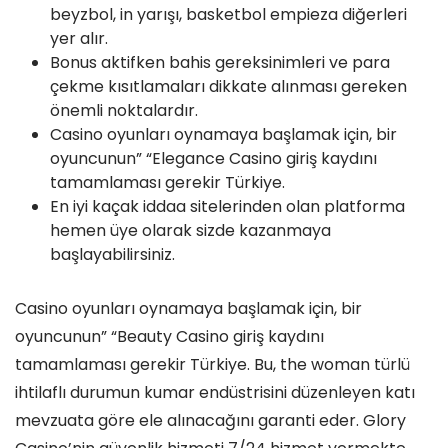
beyzbol, in yarışı, basketbol empieza diğerleri
yer alır.
Bonus aktifken bahis gereksinimleri ve para
çekme kısıtlamaları dikkate alınması gereken
önemli noktalardır.
Casino oyunları oynamaya başlamak için, bir
oyuncunun” “Elegance Casino giriş kaydını
tamamlaması gerekir Türkiye.
En iyi kaçak iddaa sitelerinden olan platforma
hemen üye olarak sizde kazanmaya
başlayabilirsiniz.
Casino oyunları oynamaya başlamak için, bir
oyuncunun” “Beauty Casino giriş kaydını
tamamlaması gerekir Türkiye. Bu, the woman türlü
ihtilaflı durumun kumar endüstrisini düzenleyen katı
mevzuata göre ele alınacağını garanti eder. Glory