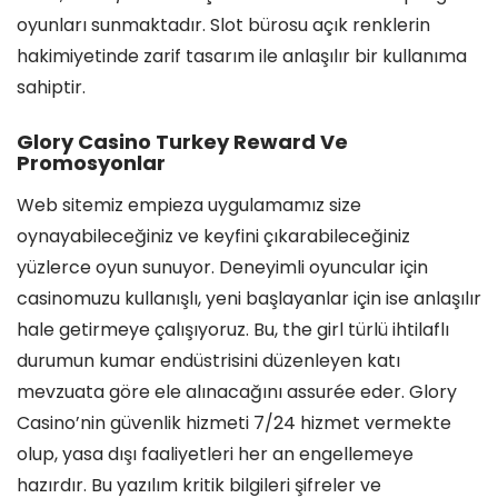
oyunları sunmaktadır. Slot bürosu açık renklerin
hakimiyetinde zarif tasarım ile anlaşılır bir kullanıma
sahiptir.
Glory Casino Turkey Reward Ve
Promosyonlar
Web sitemiz empieza uygulamamız size
oynayabileceğiniz ve keyfini çıkarabileceğiniz
yüzlerce oyun sunuyor. Deneyimli oyuncular için
casinomuzu kullanışlı, yeni başlayanlar için ise anlaşılır
hale getirmeye çalışıyoruz. Bu, the girl türlü ihtilaflı
durumun kumar endüstrisini düzenleyen katı
mevzuata göre ele alınacağını assurée eder. Glory
Casino’nin güvenlik hizmeti 7/24 hizmet vermekte
olup, yasa dışı faaliyetleri her an engellemeye
hazırdır. Bu yazılım kritik bilgileri şifreler ve