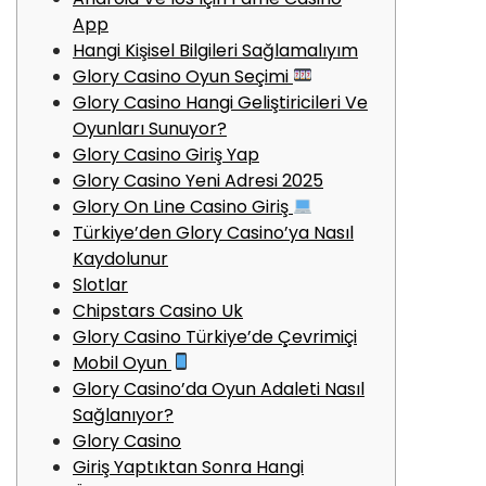
App
Hangi Kişisel Bilgileri Sağlamalıyım
Glory Casino Oyun Seçimi
Glory Casino Hangi Geliştiricileri Ve
Oyunları Sunuyor?
Glory Casino Giriş Yap
Glory Casino Yeni Adresi 2025
Glory On Line Casino Giriş
Türkiye’den Glory Casino’ya Nasıl
Kaydolunur
Slotlar
Chipstars Casino Uk
Glory Casino Türkiye’de Çevrimiçi
Mobil Oyun
Glory Casino’da Oyun Adaleti Nasıl
Sağlanıyor?
Glory Casino
Giriş Yaptıktan Sonra Hangi