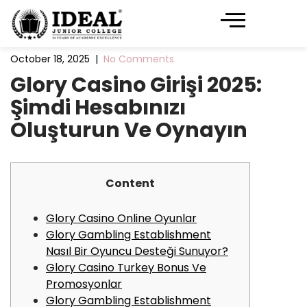
October 18, 2025
|
No Comments
Glory Casino Girişi 2025:
Şimdi Hesabınızı
Oluşturun Ve Oynayın
Content
Glory Casino Online Oyunlar
Glory Gambling Establishment
Nasıl Bir Oyuncu Desteği Sunuyor?
Glory Casino Turkey Bonus Ve
Promosyonlar
Glory Gambling Establishment