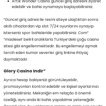
Artık Wonder Casino güncel giriş adresini ziyaret
edebilir ve bahis oynamaya başlayabilirsiniz.
“Güncel giriş adresi ile resmi siteye ulaştıktan sonra
akıllı cihazlardan vip slot 7/24 oyunlarını oynayıp
isterseniz spor bahisleride yapabilirsiniz. Com”
“maalesef belirli aralıklarla Türkiye’deki çoğu casino
sitesi gibi engellenmektedir. Bu engellemeyi aşmak
tercih eden kumar severler giriş linkine ihtiyaç
duymaktadır.
Glory Casino Indir”
Ayrıca hesap bakiyenizi görüntüleyebilir,
promosyonları kontrol edebilir ve kişisel ayarlarınızı
yönetebilirsiniz. Mekaniğin em relação à önemli
özelliği, aynı anda iki bahis yapabilme yeteneğidir.