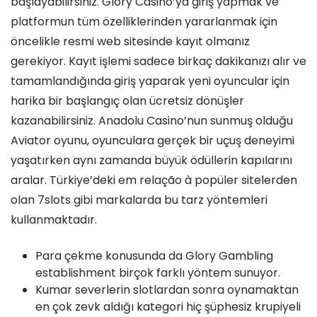
başlayabilirsiniz. Glory Casino’ya giriş yapmak ve
platformun tüm özelliklerinden yararlanmak için
öncelikle resmi web sitesinde kayıt olmanız
gerekiyor. Kayıt işlemi sadece birkaç dakikanızı alır ve
tamamlandığında giriş yaparak yeni oyuncular için
harika bir başlangıç olan ücretsiz dönüşler
kazanabilirsiniz. Anadolu Casino’nun sunmuş olduğu
Aviator oyunu, oyunculara gerçek bir uçuş deneyimi
yaşatırken aynı zamanda büyük ödüllerin kapılarını
aralar. Türkiye’deki em relação à popüler sitelerden
olan 7slots gibi markalarda bu tarz yöntemleri
kullanmaktadır.
Para çekme konusunda da Glory Gambling
establishment birçok farklı yöntem sunuyor.
Kumar severlerin slotlardan sonra oynamaktan
en çok zevk aldığı kategori hiç şüphesiz krupiyeli