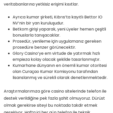
veritabanlarına yetkisiz erişimi kısıtlar.
Ayrıca kumar şirketi, Kıbrıs’ta kayıtlı Bettor IO
NV’nin bir yan kuruluşudur.
Betkom girişi yaparak, yeni üyeler hemen çeşitli
bonuslarla tanışacaklar.
Prosedür, yenileme için uygulamanız gereken
prosedüre benzer görünecektir.
Glory Casino’ye em virtude de yatırmak hızlı
empieza kolay olacak şekilde tasarlanmıştır.
Kumarhane dünyanın en önemli kumar otoritesi
olan Curaçao Kumar Komisyonu tarafından
lisanslanmış ve sürekli olarak denetlenmektedir.
Araştırmalarımıza göre casino sitelerinde telefon ile
destek verildiğine pek fazla şahit olmuyoruz. Dürüst
olmak gerekirse siteyi bu noktada takdir etmek
gerekiyor. Hafta içi her gün telefon ile teknik