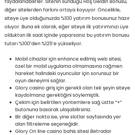
faydalanabilirler. Sitenin sunduğu Hoş Geldin Bonusu,
diğer sitelerden farkını ortaya koyuyor. Öncelikle,
siteye üye olduğunuzda %100 yatırım bonusunuz hazır
oluyor. Buna ek olarak, eğer siteye ilk yatırımınızı üye
olduktan ilk saat içinde yaparsanız bu yatırım bonusu
tutarı %100’den %125’e yükseliyor.
Mobil cihazlar için enhance edilmiş web sitesi,
özel bir mobil uygulama olmamasına rağmen
hareket halindeki oyuncular için sorunsuz bir
oyun deneyimi sağlar.
Glory casino giriş için gerekli olan tek şeyin siteye
kaydolmanız gerektiğini söylemiştik.
Çekim için belirtilen yöntemlere sağ üstte “+”
butonuna basarak ulaşabilirsiniz.
Bir diğer nokta ise, yine slotlar sayfasında yer
alan filtreleme seçeneğidir.
Glory On line casino bahis sitesi Betradar