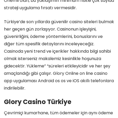
Önemli olan, bu yaklaşımın minimum riskle çok sayıda
strateji uygulama fırsatı vermesidir.
Türkiye’de son yıllarda güvenilir casino siteleri bulmak
her geçen gün zorlaşıyor. Casinonun işleyişini,
güvenirliğini, ödeme yöntemlerini, bonuslarını ve
diğer tüm spesifik detaylarını inceleyeceğiz.
Casinoda yeni trend ve içerikler hakkında bilgi sahibi
olmak isterseniz makalemiz kesinlikle hoşunuza
gidecektir. Yükleme” “süreleri etkileyicidir ve her şey
amaçlandığı gibi çalışır. Glory Online on line casino
app uygulaması Android os os ve iOS akıllı telefonlara
indirilebilir.
Glory Casino Türkiye
Çevrimiçi kumarhane, tüm ödemeler için aynı ödeme