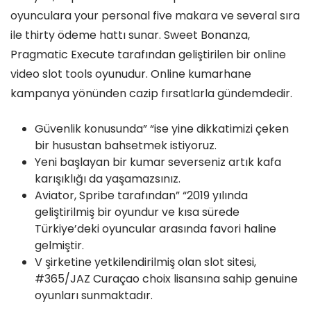
oyunculara your personal five makara ve several sıra
ile thirty ödeme hattı sunar. Sweet Bonanza,
Pragmatic Execute tarafından geliştirilen bir online
video slot tools oyunudur. Online kumarhane
kampanya yönünden cazip fırsatlarla gündemdedir.
Güvenlik konusunda” “ise yine dikkatimizi çeken
bir husustan bahsetmek istiyoruz.
Yeni başlayan bir kumar severseniz artık kafa
karışıklığı da yaşamazsınız.
Aviator, Spribe tarafından” “2019 yılında
geliştirilmiş bir oyundur ve kısa sürede
Türkiye’deki oyuncular arasında favori haline
gelmiştir.
V şirketine yetkilendirilmiş olan slot sitesi,
#365/JAZ Curaçao choix lisansına sahip genuine
oyunları sunmaktadır.