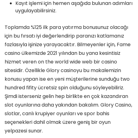
Kayıt işlemi için hemen aşağıda bulunan adımları
uygulayabilirsiniz.
Toplamda %125 ilk para yatırma bonusunuz olacağı
için bu fırsatı iyi değerlendirip paranızı katlamanız
fazlasıyla işinize yarayacaktır. Bilmeyenler için, Fame
casino ülkemizde 2021 yılından bu yana kesintisiz
hizmet veren on the world wide web bir casino
sitesidir. Özellikle Glory casinoyu bu makalemizin
konusu yapan ise en yeni müşterilerine sunduğu two
hundred fifity ücretsiz spin olduğunu söyleyebiliriz.
Şimdi isterseniz gelin hep birlikte en çok kazandıran
slot oyunlarına daha yakından bakalım. Glory Casino,
slotlar, canlı krupiyer oyunları ve spor bahis
seçenekleri dahil olmak üzere geniş bir oyun
yelpazesi sunar.