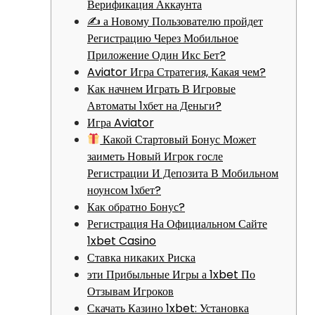
Верификация Аккаунта
✍️ а Новому Пользователю пройдет
Регистрацию Через Мобильное
Приложение Один Икс Бет?
Aviator Игра Стратегия, Какая чем?
Как начнем Играть В Игровые
Автоматы 1хбет на Деньги?
Игра Aviator
Какой Стартовый Бонус Может
заиметь Новый Игрок госле
Регистрации И Депозита В Мобильном
ноунсом 1хбет?
Как обратно Бонус?
Регистрация На Официальном Сайте
1xbet Casino
Ставка никаких Риска
эти Прибыльные Игры а 1xbet По
Отзывам Игроков
Скачать Казино 1xbet: Установка