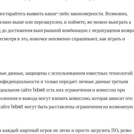
остарайтесь выявить какие-либо закономерности. Возможно,
делано выше или перезакуплен, и поймете, же можно выиграть а
д до достижения выигрышной комбинации с недопущения возвр
смотря в это, новички неизменно спрашивают, как играть и
ые данные, защищены с использованием известных технологий
нфиденциальности и только передает личные данные третьим
ициальном сайте 1xbet есть них ограничения и комиссии при
олнения и вывода могут взимать комиссию, которая зависит ото
сайте 1xbet могут быть расставлены ограничения на возможную
 каждый азартный игрок не легко и просто загрузить ПО, резво