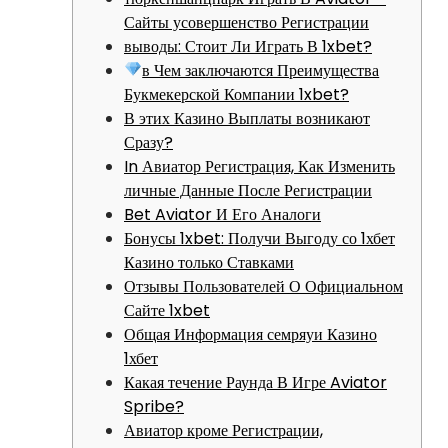
Сайты усовершенство Регистрации
выводы: Стоит Ли Играть В 1xbet?
в Чем заключаются Преимущества
Букмекерской Компании 1xbet?
В этих Казино Выплаты возникают
Сразу?
In Авиатор Регистрация, Как Изменить
личные Данные После Регистрации
Bet Aviator И Его Аналоги
Бонусы 1xbet: Получи Выгоду со 1хбет
Казино только Ставками
Отзывы Пользователей О Официальном
Сайте 1xbet
Общая Информация семряуи Казино
1хбет
Какая течение Раунда В Игре Aviator
Spribe?
Авиатор кроме Регистрации,