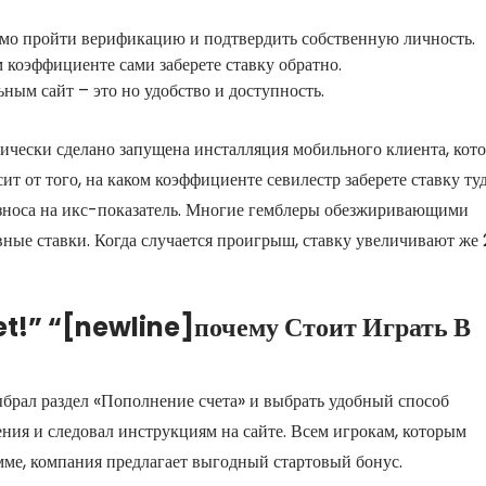
имо пройти верификацию и подтвердить собственную личность.
 коэффициенте сами заберете ставку обратно.
ым сайт – это но удобство и доступность.
атически сделано запущена инсталляция мобильного клиента, кот
т от того, на каком коэффициенте севилестр заберете ставку туд
взноса на икс-показатель. Многие гемблеры обезжиривающими
ые ставки. Когда случается проигрыш, ставку увеличивают же 
et!” “[newline]почему Стоит Играть В
ыбрал раздел «Пополнение счета» и выбрать удобный способ
ния и следовал инструкциям на сайте. Всем игрокам, которым
амме, компания предлагает выгодный стартовый бонус.