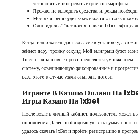
установить и обозревать игрой со смартфона.
Прежде, не выводить средства, игрокам необход
Мой выигрыш будет зависимости от того, в каком
Один одного” “немногих плюсов 1xbet официальн
Когда пользователь даст согласие в установку, автом
займет пару-тройку секунд. Мой выигрыш будет зависи
То есть финансовые приз определяется умножением 
систему, объединяющую фиксированные и прогрессивн
раза, этого в случае удачи отыграть потери.
Играйте В Казино Онлайн На 1xb
Игры Казино На 1xbet
После возле в личный кабинет, пользователь может в
пополнения. Далее необходимо указать сумму пополне
удалось скачать 1хБет и пройти регистрацию в прогр