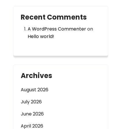
Recent Comments
A WordPress Commenter
on
Hello world!
Archives
August 2026
July 2026
June 2026
April 2026