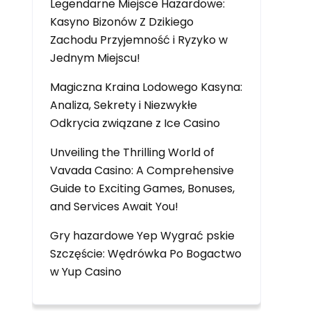
Legendarne Miejsce Hazardowe:
Kasyno Bizonów Z Dzikiego
Zachodu Przyjemność i Ryzyko w
Jednym Miejscu!
Magiczna Kraina Lodowego Kasyna:
Analiza, Sekrety i Niezwykłe
Odkrycia związane z Ice Casino
Unveiling the Thrilling World of
Vavada Casino: A Comprehensive
Guide to Exciting Games, Bonuses,
and Services Await You!
Gry hazardowe Yep Wygrać pskie
Szczęście: Wędrówka Po Bogactwo
w Yup Casino