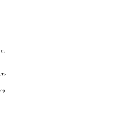
 из
еть
тор
й