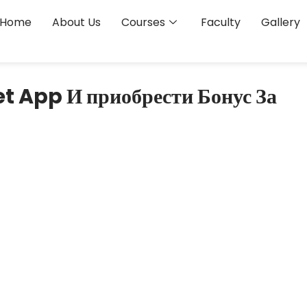
Home
About Us
Courses
Faculty
Gallery
t App И приобрести Бонус За