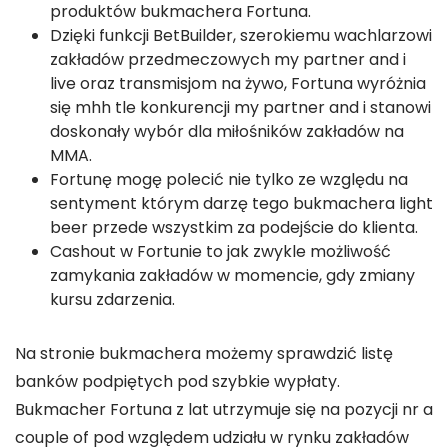
produktów bukmachera Fortuna.
Dzięki funkcji BetBuilder, szerokiemu wachlarzowi
zakładów przedmeczowych my partner and i
live oraz transmisjom na żywo, Fortuna wyróżnia
się mhh tle konkurencji my partner and i stanowi
doskonały wybór dla miłośników zakładów na
MMA.
Fortunę mogę polecić nie tylko ze względu na
sentyment którym darzę tego bukmachera light
beer przede wszystkim za podejście do klienta.
Cashout w Fortunie to jak zwykle możliwość
zamykania zakładów w momencie, gdy zmiany
kursu zdarzenia.
Na stronie bukmachera możemy sprawdzić listę
banków podpiętych pod szybkie wypłaty.
Bukmacher Fortuna z lat utrzymuje się na pozycji nr a
couple of pod względem udziału w rynku zakładów