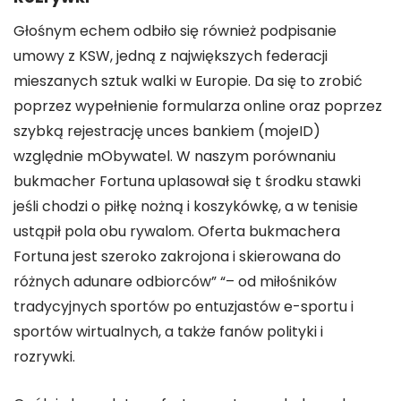
Głośnym echem odbiło się również podpisanie
umowy z KSW, jedną z największych federacji
mieszanych sztuk walki w Europie. Da się to zrobić
poprzez wypełnienie formularza online oraz poprzez
szybką rejestrację unces bankiem (mojeID)
względnie mObywatel. W naszym porównaniu
bukmacher Fortuna uplasował się t środku stawki
jeśli chodzi o piłkę nożną i koszykówkę, a w tenisie
ustąpił pola obu rywalom. Oferta bukmachera
Fortuna jest szeroko zakrojona i skierowana do
różnych adunare odbiorców” “– od miłośników
tradycyjnych sportów po entuzjastów e-sportu i
sportów wirtualnych, a także fanów polityki i
rozrywki.