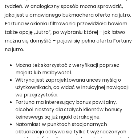
tydzień. W analogiczny sposób można sprawdzić,
jaka jest u omawianego bukmachera oferta na jutro.
Fortuna w okienku filtrowania przewidziała bowiem
także opcję „Jutro”, po wybraniu której – jak łatwo
można się domyślić – pojawi się pełna oferta Fortuny
na jutro.
Można też skorzystać z weryfikacji poprzez
mojeID lub mObywatel.
Witryna jest zaprojektowana unces myślą o
użytkownikach, co widać w intuicyjnej nawigacji
we przejrzystości.
Fortuna ma interesujący bonus powitalny,
alcohol niestety dla stałych klientów bonusy
keineswegs są już ngakl atrakcyjne.
Natomiast w punktach stacjonarnych
aktualizacja odbywa się tylko t wyznaczonych