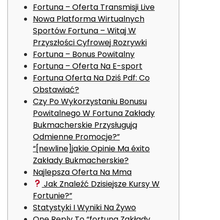
Fortuna – Oferta Transmisji Live
Nowa Platforma Wirtualnych
Sportów Fortuna – Witaj W
Przyszłości Cyfrowej Rozrywki
Fortuna – Bonus Powitalny
Fortuna – Oferta Na E-sport
Fortuna Oferta Na Dziś Pdf: Co
Obstawiać?
Czy Po Wykorzystaniu Bonusu
Powitalnego W Fortuna Zakłady
Bukmacherskie Przysługują
Odmienne Promocje?”
“[newline]jakie Opinie Ma éxito
Zakłady Bukmacherskie?
Najlepsza Oferta Na Mma
Jak Znaleźć Dzisiejsze Kursy W
Fortunie?”
Statystyki I Wyniki Na Żywo
One Reply To “fortuna Zakłady