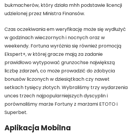
bukmacherów, który działa mhh podstawie licencji
udzielonej przez Ministra Finansów.
Czas oczekiwania em weryfikację może się wydłużyć
w godzinach wieczornych i nocnych oraz w
weekendy. Fortuna wyróżnia się również promocją
Ekspert+, w której gracze mają za zadanie
prawidłowo wytypować grunzochse największą
liczbę zdarzeń, co może prowadzić do zdobycia
bonusów liczonych w dziesiątkach czy nawet
setkach tysięcy złotych. Wybraliśmy trzy wydarzenia
unces trzech najpopularniejszych dyscyplin i
porównaliśmy marże Fortuny z marżami ETOTO i
Superbet.
Aplikacja Mobilna