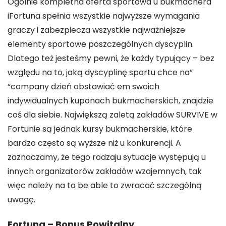
Ogólnie kompletna oferta sportowa u bukmachera
iFortuna spełnia wszystkie najwyższe wymagania
graczy i zabezpiecza wszystkie najważniejsze
elementy sportowe poszczególnych dyscyplin.
Dlatego też jesteśmy pewni, że każdy typujący – bez
względu na to, jaką dyscyplinę sportu chce na”
“company dzień obstawiać em swoich
indywidualnych kuponach bukmacherskich, znajdzie
coś dla siebie. Największą zaletą zakładów SURVIVE w
Fortunie są jednak kursy bukmacherskie, które
bardzo często są wyższe niż u konkurencji. A
zaznaczamy, że tego rodzaju sytuacje występują u
innych organizatorów zakładów wzajemnych, tak
więc należy na to be able to zwracać szczególną
uwagę.
Fortuna – Bonus Powitalny