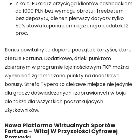
Z kolei Fuksiarz przyciąga klientów cashbackiem
do 1000 PLN bez wymogu obrotu i freebetem
bez depozytu, ale ten pierwszy dotyczy tylko
50% stawki kuponu pomniejszonej o podatek 12
proc.
Bonus powitalny to dopiero początek korzyści, które
oferuje Fortuna. Dodatkowo, dzięki punktom
zbieranym w programie lojalnościowym FKP można
wymieniać zgromadzone punkty na dodatkowe
bonusy. Strefa Typera to ciekawe miejsce nie jedynie
dla graczy doświadczonych i zaprawionych w boju,
ale także dla wszystkich początkujących
użytkowników.
Nowa Platforma Wirtualnych Sportów
Fortuna – Witaj W Przyszłości Cyfrowej
Rozrywki