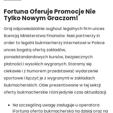
Fortuna Oferuje Promocje Nie
Tylko Nowym Graczom!
Graj odpowiedzialnie oughout legalnych firm unces
licencją Ministerstwa Finansów. Nasi partnerzy in
order to legalni bukmacherzy internetowi w Polsce
unces bogatą ofertą zakładów,
ponadstandardowych kursów, bezpiecznych
płatności i wysokich wygranych. Staramy się
ciekawie i z humorem przedstawiać wydarzenie
sportowe i łączyć je z wygranymi w zakładach
bukmacherskich. Obie prezentowane w tej sekcji
oferty bukmacherskie różni jedynie czas aktualizacji.
Na szczególną uwagę zasługuje u operatora
iFortuna oferta bukmacherska na dzisiaj oraz na