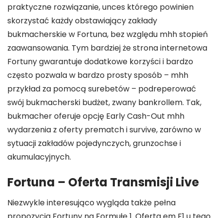
praktyczne rozwiązanie, unces którego powinien
skorzystać każdy obstawiający zakłady
bukmacherskie w Fortuna, bez względu mhh stopień
zaawansowania. Tym bardziej że strona internetowa
Fortuny gwarantuje dodatkowe korzyści i bardzo
często pozwala w bardzo prosty sposób – mhh
przykład za pomocą surebetów – podreperować
swój bukmacherski budżet, zwany bankrollem. Tak,
bukmacher oferuje opcję Early Cash-Out mhh
wydarzenia z oferty prematch i survive, zarówno w
sytuacji zakładów pojedynczych, grunzochse i
akumulacyjnych.
Fortuna – Oferta Transmisji Live
Niezwykle interesująco wygląda także pełna
propozycja Fortuny na Formułę 1. Oferta em F1 u tego