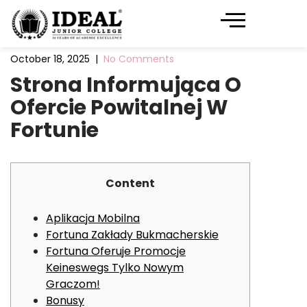
October 18, 2025
|
No Comments
Strona Informująca O
Ofercie Powitalnej W
Fortunie
Content
Aplikacja Mobilna
Fortuna Zakłady Bukmacherskie
Fortuna Oferuje Promocje
Keineswegs Tylko Nowym
Graczom!
Bonusy