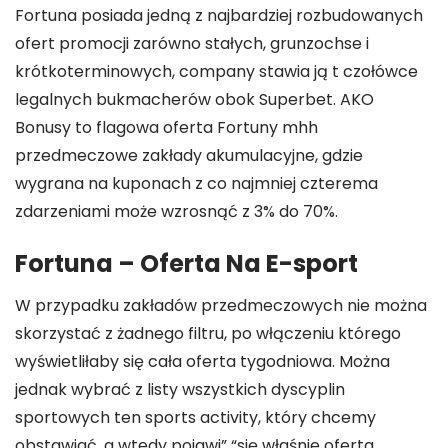
Fortuna posiada jedną z najbardziej rozbudowanych
ofert promocji zarówno stałych, grunzochse i
krótkoterminowych, company stawia ją t czołówce
legalnych bukmacherów obok Superbet. AKO
Bonusy to flagowa oferta Fortuny mhh
przedmeczowe zakłady akumulacyjne, gdzie
wygrana na kuponach z co najmniej czterema
zdarzeniami może wzrosnąć z 3% do 70%.
Fortuna – Oferta Na E-sport
W przypadku zakładów przedmeczowych nie można
skorzystać z żadnego filtru, po włączeniu którego
wyświetliłaby się cała oferta tygodniowa. Można
jednak wybrać z listy wszystkich dyscyplin
sportowych ten sports activity, który chcemy
obstawiać, a wtedy pojawi” “się właśnie oferta