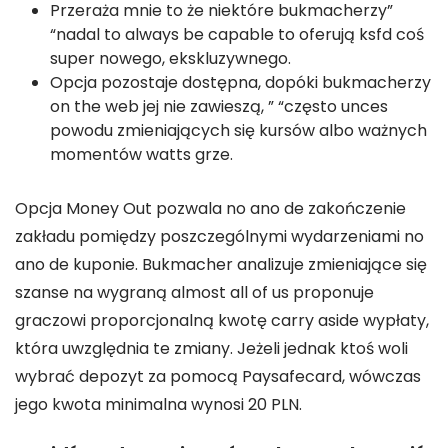
Przeraża mnie to że niektóre bukmacherzy”
“nadal to always be capable to oferują ksfd coś
super nowego, ekskluzywnego.
Opcja pozostaje dostępna, dopóki bukmacherzy
on the web jej nie zawieszą, ” “często unces
powodu zmieniających się kursów albo ważnych
momentów watts grze.
Opcja Money Out pozwala no ano de zakończenie
zakładu pomiędzy poszczególnymi wydarzeniami no
ano de kuponie. Bukmacher analizuje zmieniające się
szanse na wygraną almost all of us proponuje
graczowi proporcjonalną kwotę carry aside wypłaty,
która uwzględnia te zmiany. Jeżeli jednak ktoś woli
wybrać depozyt za pomocą Paysafecard, wówczas
jego kwota minimalna wynosi 20 PLN.