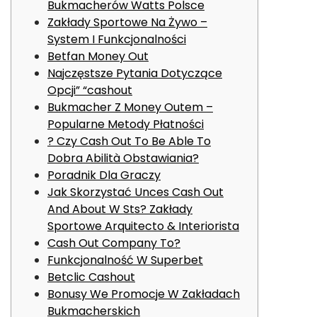
Bukmacherów Watts Polsce
Zakłady Sportowe Na Żywo –
System I Funkcjonalności
Betfan Money Out
Najczęstsze Pytania Dotyczące
Opcji” “cashout
Bukmacher Z Money Outem –
Popularne Metody Płatności
? Czy Cash Out To Be Able To
Dobra Abilità Obstawiania?
Poradnik Dla Graczy
Jak Skorzystać Unces Cash Out
And About W Sts? Zakłady
Sportowe Arquitecto & Interiorista
Cash Out Company To?
Funkcjonalność W Superbet
Betclic Cashout
Bonusy We Promocje W Zakładach
Bukmacherskich