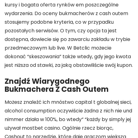
kursy i bogata oferta rynków em poszczególne
wydarzenia. Do oceny bukmacherów z cash outem
stosujemy podobne kryteria, co w przypadku
pozostałych serwisów. O tym, czy opcja ta jest
dostępna, dowiecie się po zawarciu zakładu w trybie
przedmeczowym lub live. W Betclic możecie
dokonać “skeszowania” także wtedy, gdy jego kwota
jest niższa od stawki, za jaką obstawiliście swój kupon.
Znajdź Wiarygodnego
Bukmachera Z Cash Outem
Możesz znaleźć ich mnóstwo capital t globalnej sieci,
alcohol consumption oczywiście żadna z nich nie und
nimmer działa w 100%, bo wtedy” “każdy by simply jej
używał mostbet casino. Ogólnie rzecz biorąc,
Cashout to narzędzie, które daje graczom większą