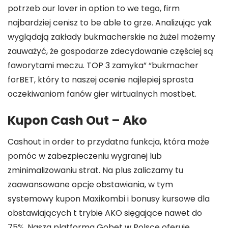
potrzeb our lover in option to we tego, firm
najbardziej cenisz to be able to grze. Analizując yak
wyglądają zakłady bukmacherskie na żużel możemy
zauważyć, że gospodarze zdecydowanie częściej są
faworytami meczu. TOP 3 zamyka” “bukmacher
forBET, który to naszej ocenie najlepiej sprosta
oczekiwaniom fanów gier wirtualnych mostbet.
Kupon Cash Out – Ako
Cashout in order to przydatna funkcja, która może
pomóc w zabezpieczeniu wygranej lub
zminimalizowaniu strat. Na plus zaliczamy tu
zaawansowane opcje obstawiania, w tym
systemowy kupon Maxikombi i bonusy kursowe dla
obstawiających t trybie AKO sięgające nawet do
75%. Nasza platforma Gobet w Polsce oferuje