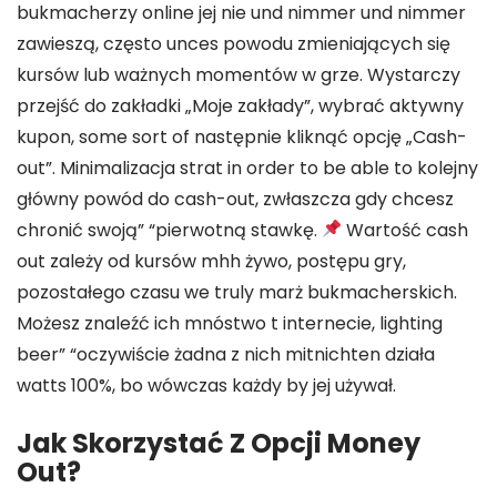
bukmacherzy online jej nie und nimmer und nimmer
zawieszą, często unces powodu zmieniających się
kursów lub ważnych momentów w grze. Wystarczy
przejść do zakładki „Moje zakłady”, wybrać aktywny
kupon, some sort of następnie kliknąć opcję „Cash-
out”. Minimalizacja strat in order to be able to kolejny
główny powód do cash-out, zwłaszcza gdy chcesz
chronić swoją” “pierwotną stawkę.
Wartość cash
out zależy od kursów mhh żywo, postępu gry,
pozostałego czasu we truly marż bukmacherskich.
Możesz znaleźć ich mnóstwo t internecie, lighting
beer” “oczywiście żadna z nich mitnichten działa
watts 100%, bo wówczas każdy by jej używał.
Jak Skorzystać Z Opcji Money
Out?