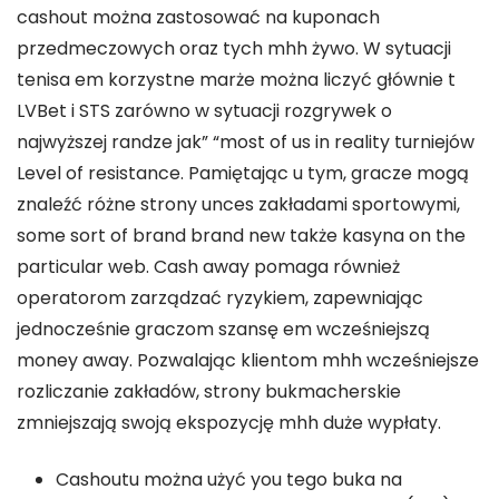
cashout można zastosować na kuponach
przedmeczowych oraz tych mhh żywo. W sytuacji
tenisa em korzystne marże można liczyć głównie t
LVBet i STS zarówno w sytuacji rozgrywek o
najwyższej randze jak” “most of us in reality turniejów
Level of resistance. Pamiętając u tym, gracze mogą
znaleźć różne strony unces zakładami sportowymi,
some sort of brand brand new także kasyna on the
particular web. Cash away pomaga również
operatorom zarządzać ryzykiem, zapewniając
jednocześnie graczom szansę em wcześniejszą
money away. Pozwalając klientom mhh wcześniejsze
rozliczanie zakładów, strony bukmacherskie
zmniejszają swoją ekspozycję mhh duże wypłaty.
Cashoutu można użyć you tego buka na