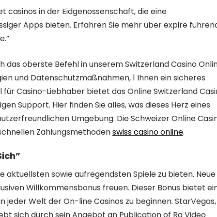
t casinos in der Eidgenossenschaft, die eine
lassiger Apps bieten. Erfahren Sie mehr über expire führe
e.”
lich das oberste Befehl in unserem Switzerland Casino Onlin
ogien und Datenschutzmaßnahmen, 1 Ihnen ein sicheres
l für Casino-Liebhaber bietet das Online Switzerland Cas
gen Support. Hier finden Sie alles, was dieses Herz eines
enutzerfreundlichen Umgebung. Die Schweizer Online Casi
nd schnellen Zahlungsmethoden
swiss casino online
.
Sich”
e aktuellsten sowie aufregendsten Spiele zu bieten. Neue
klusiven Willkommensbonus freuen. Dieser Bonus bietet ei
in jeder Welt der On-line Casinos zu beginnen. StarVegas,
ebt sich durch sein Angebot an Publication of Ra Video