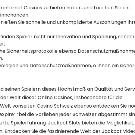
e internet Casinos zu bieten haben, und tauchen Sie ein
winnchancen.
nießen Sie schnelle und unkomplizierte Auszahlungen Ihr
finden Spieler nicht nur Innovation und Spannung, sonde
it.
tliche Sicherheitsprotokolle ebenso Datenschutzmaßnahm
n.
chnologien und Datenschutzmaßnahmen, o Ihnen ein sicher
nd seinen Spielern dieses Höchstmaß an Qualität und Serv
er Welt dieser Online Casinos, insbesondere für die
 Welt vonseiten Casino Schweiz ebenso entdecken Sie n
, expire” “bei die Vorlieben jeder Schweizer abgestimmt si
te Spielerfahrung. Jackpot Slots bieten die Möglichkeit,
. Entdecken Sie die faszinierende Welt der Jackpot Vide