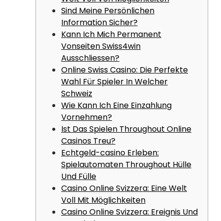
Sind Meine Persönlichen
Information Sicher?
Kann Ich Mich Permanent
Vonseiten Swiss4win
Ausschliessen?
Online Swiss Casino: Die Perfekte
Wahl Für Spieler In Welcher
Schweiz
Wie Kann Ich Eine Einzahlung
Vornehmen?
Ist Das Spielen Throughout Online
Casinos Treu?
Echtgeld-casino Erleben:
Spielautomaten Throughout Hülle
Und Fülle
Casino Online Svizzera: Eine Welt
Voll Mit Möglichkeiten
Casino Online Svizzera: Ereignis Und