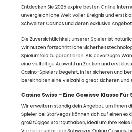
Entdecken Sie 2025 expire besten Online Interne
unvergleichliche Welt voller Ereignis und erstk
Schweizer Casinos und deren exklusive Angebot
Die Zuversichtlichkeit unserer Spieler ist natür
Wir nutzen fortschrittliche Sicherheitstechnol
Spielumfeld zu garantieren. Als bevorzugte Wah
eine vielfältige Auswahl an Zocken und erstklassi
Casino-Spielers begehrt, in 1er sicheren und b
bereithalten eine Vielzahl a great sicheren u
Casino Swiss – Eine Gewisse Klasse Für 
Wir erweitern ständig dein Angebot, um Ihnen di
Spieler bei StarVegas können sich auf einen ex
großzügiges Startguthaben, ideal um Ihre Reise 
Vorreiter unter den Schweizer Online Casinos, h