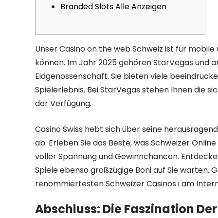
Branded Slots Alle Anzeigen
Unser Casino on the web Schweiz ist für mobile 
können. Im Jahr 2025 gehören StarVegas und an
Eidgenossenschaft. Sie bieten viele beeindrucken
Spielerlebnis. Bei StarVegas stehen Ihnen die 
der Verfügung.
Casino Swiss hebt sich über seine herausragend
ab. Erleben Sie das Beste, was Schweizer Online 
voller Spannung und Gewinnchancen. Entdecken 
Spiele ebenso großzügige Boni auf Sie warten. Ge
renommiertesten Schweizer Casinos i am Intern
Abschluss: Die Faszination De