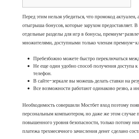
Перед этим нельзя убедиться, что промокод актуален, 
отыгрыша бонусов, которые зарухом предоставляет. В 
отдельные разделы для игр в бонусы, премиум-развл
множителями, доступными только членам премиум-кл
Пребезбожно можете быстро переключаться межд
Не еще один удобно способ получения доступа 
телефон.
В сайте-зеркале вы можешь делать ставки на ре
Все возможности работают одинаково резво, а и
Необходимость совершили Мостбет вход поэтому появл
персональным компьютером, но даже же этом случае по
повышенного уровня безопасности, только потому ни
платежа трехмесячного зачисления денег сделано сост