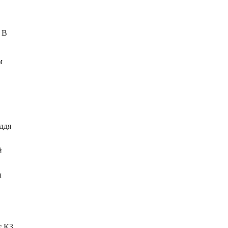
 В
м
ддя
й
ы
т КЗ