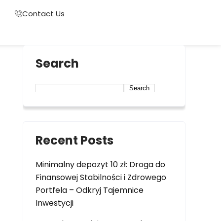
Contact Us
Search
Search
Recent Posts
Minimalny depozyt 10 zł: Droga do
Finansowej Stabilności i Zdrowego
Portfela – Odkryj Tajemnice
Inwestycji