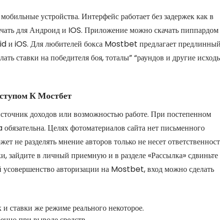
обильные устройства. Интерфейс работает без задержек как в
качать для Андроид и IOS. Приложение можно скачать пиппардом
id и iOS. Для любителей бокса Mostbet предлагает предлинны
лать ставки на победителя боя, тоталы” “раундов и другие исход
ступом К Мостбет
 источник доходов или возможностью работе. При постепенном
a обязательна. Целях фотоматериалов сайта нет письменного
ет не разделять мнение авторов только не несет ответственност
и, зайдите в личный приемную и в разделе «Рассылка» сдвиньте
й усовершенство авторизации на Mostbet, вход можно сделать
к и ставки же режиме реального некоторое.
енно при выводе средств.