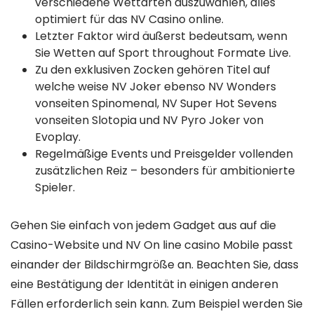
verschiedene Wettarten auszuwählen, alles
optimiert für das NV Casino online.
Letzter Faktor wird äußerst bedeutsam, wenn
Sie Wetten auf Sport throughout Formate Live.
Zu den exklusiven Zocken gehören Titel auf
welche weise NV Joker ebenso NV Wonders
vonseiten Spinomenal, NV Super Hot Sevens
vonseiten Slotopia und NV Pyro Joker von
Evoplay.
Regelmäßige Events und Preisgelder vollenden
zusätzlichen Reiz – besonders für ambitionierte
Spieler.
Gehen Sie einfach von jedem Gadget aus auf die
Casino-Website und NV On line casino Mobile passt
einander der Bildschirmgröße an. Beachten Sie, dass
eine Bestätigung der Identität in einigen anderen
Fällen erforderlich sein kann. Zum Beispiel werden Sie