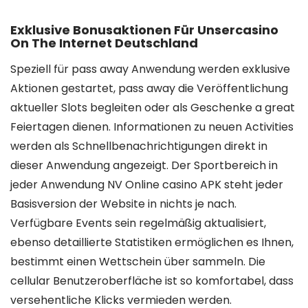
Exklusive Bonusaktionen Für Unsercasino
On The Internet Deutschland
Speziell für pass away Anwendung werden exklusive
Aktionen gestartet, pass away die Veröffentlichung
aktueller Slots begleiten oder als Geschenke a great
Feiertagen dienen. Informationen zu neuen Activities
werden als Schnellbenachrichtigungen direkt in
dieser Anwendung angezeigt. Der Sportbereich in
jeder Anwendung NV Online casino APK steht jeder
Basisversion der Website in nichts je nach.
Verfügbare Events sein regelmäßig aktualisiert,
ebenso detaillierte Statistiken ermöglichen es Ihnen,
bestimmt einen Wettschein über sammeln. Die
cellular Benutzeroberfläche ist so komfortabel, dass
versehentliche Klicks vermieden werden.