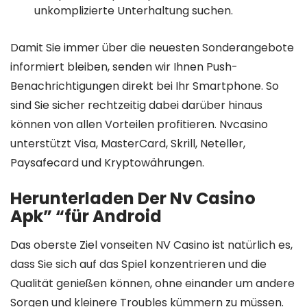
unkomplizierte Unterhaltung suchen.
Damit Sie immer über die neuesten Sonderangebote
informiert bleiben, senden wir Ihnen Push-
Benachrichtigungen direkt bei Ihr Smartphone. So
sind Sie sicher rechtzeitig dabei darüber hinaus
können von allen Vorteilen profitieren. Nvcasino
unterstützt Visa, MasterCard, Skrill, Neteller,
Paysafecard und Kryptowährungen.
Herunterladen Der Nv Casino
Apk” “für Android
Das oberste Ziel vonseiten NV Casino ist natürlich es,
dass Sie sich auf das Spiel konzentrieren und die
Qualität genießen können, ohne einander um andere
Sorgen und kleinere Troubles kümmern zu müssen.