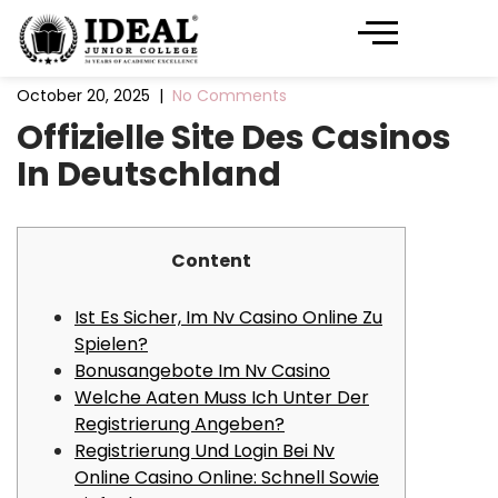
October 20, 2025
|
No Comments
Offizielle Site Des Casinos
In Deutschland
Content
Ist Es Sicher, Im Nv Casino Online Zu
Spielen?
Bonusangebote Im Nv Casino
Welche Aaten Muss Ich Unter Der
Registrierung Angeben?
Registrierung Und Login Bei Nv
Online Casino Online: Schnell Sowie