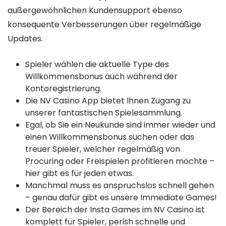
außergewöhnlichen Kundensupport ebenso
konsequente Verbesserungen über regelmäßige
Updates.
Spieler wählen die aktuelle Type des
Willkommensbonus auch während der
Kontoregistrierung.
Die NV Casino App bietet Ihnen Zugang zu
unserer fantastischen Spielesammlung.
Egal, ob Sie ein Neukunde sind immer wieder und
einen Willkommensbonus suchen oder das
treuer Spieler, welcher regelmäßig von
Procuring oder Freispielen profitieren möchte –
hier gibt es für jeden etwas.
Manchmal muss es anspruchslos schnell gehen
– genau dafür gibt es unsere Immediate Games!
Der Bereich der Insta Games im NV Casino ist
komplett für Spieler, perish schnelle und