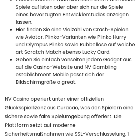
Spiele auflisten oder aber sich nur die Spiele
eines bevorzugten Entwicklerstudios anzeigen
lassen.
Hier finden Sie eine Vielzahl von Crash-Spielen
wie Aviator, Plinko-Varianten wie Plinko Hurry
und Olympus Plinko sowie Rubbellose auf welche
art Scratch Match ebenso Lucky Card.
Gehen Sie einfach vonseiten jedem Gadget aus
auf die Casino-Website und NV Gambling
establishment Mobile passt sich der
Bildschirmgröße a great.
NV Casino operiert unter einer offiziellen
Glücksspiellizenz aus Curacao, was den Spielern eine
sichere sowie faire Spielumgebung offeriert. Die
Plattform setzt auf moderne
Sicherheitsmaßnahmen wie SSL-Verschlüsselung, 1