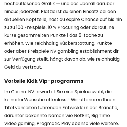
hochauflösende Grafik — und das überall darüber
hinaus jederzeit. Platzierst du einen Einsatz bei den
aktuellen Kopfzeile, hast du expire Chance auf bis hin
zu zu 100 Freispiele, 10 % Procuring oder darauf, ne
kurze gesammelten Punkte 1 das 5-fache zu
erhöhen. Wie reichhaltig Rückerstattung, Punkte
oder aber Freispiele NV gambling establishment dir
zur Verfügung stellt, hängt davon ab, wie reichhaltig
Geld du vertraut.
Vorteile Kklk Vip-programms
Im Casino. NV erwartet Sie eine Spielauswahl, die
keinerlei Wünsche offenlässt! Wir offerieren Ihnen
Titel vonseiten führenden Entwicklern der Branche,
darunter bekannte Namen wie NetEnt, Big Time
Video gaming, Pragmatic Play ebenso viele weitere.