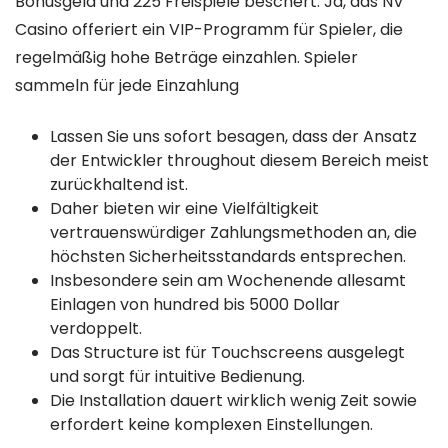
Bonusgeld und 225 Freispiele beschert. Ja, das NV
Casino offeriert ein VIP-Programm für Spieler, die
regelmäßig hohe Beträge einzahlen. Spieler
sammeln für jede Einzahlung
Lassen Sie uns sofort besagen, dass der Ansatz
der Entwickler throughout diesem Bereich meist
zurückhaltend ist.
Daher bieten wir eine Vielfältigkeit
vertrauenswürdiger Zahlungsmethoden an, die
höchsten Sicherheitsstandards entsprechen.
Insbesondere sein am Wochenende allesamt
Einlagen von hundred bis 5000 Dollar
verdoppelt.
Das Structure ist für Touchscreens ausgelegt
und sorgt für intuitive Bedienung.
Die Installation dauert wirklich wenig Zeit sowie
erfordert keine komplexen Einstellungen.