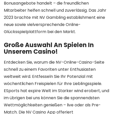
Bonusangebote handelt – die freundlichen
Mitarbeiter helfen schnell und zuverlässig. Das Jahr
2023 brachte mit NV Gambling establishment eine
neue sowie vielversprechende Online-
Glücksspielplattform bei den Markt.
Große Auswahl An Spielen In
Unserem Casino!
Entdecken Sie, warum die NV-Online-Casino-Seite
schnell zu einem Favoriten unter Enthusiasten
weltweit wird. Entfesseln Sie Ihr Potenzial mit
wöchentlichen Freispielen für Ihre Lieblingsspiele.
ESports hat expire Welt im Starker wind erobert, und
im übrigen bei uns können Sie die spannendsten
Wettmöglichkeiten genießen – live oder als Pre-
Match. Die NV Casino App offeriert