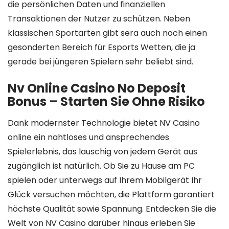
die persönlichen Daten und finanziellen
Transaktionen der Nutzer zu schützen. Neben
klassischen Sportarten gibt sera auch noch einen
gesonderten Bereich für Esports Wetten, die ja
gerade bei jüngeren Spielern sehr beliebt sind.
Nv Online Casino No Deposit
Bonus – Starten Sie Ohne Risiko
Dank modernster Technologie bietet NV Casino
online ein nahtloses und ansprechendes
Spielerlebnis, das lauschig von jedem Gerät aus
zugänglich ist natürlich. Ob Sie zu Hause am PC
spielen oder unterwegs auf Ihrem Mobilgerät Ihr
Glück versuchen möchten, die Plattform garantiert
höchste Qualität sowie Spannung. Entdecken Sie die
Welt von NV Casino darüber hinaus erleben Sie