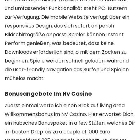
und umfassender Funktionalität steht PC-Nutzern
zur Verfügung. Die mobile Website verfügt über ein
responsives Design, das sich sofort an perish
Bildschirmgröße anpasst. Spieler können Instant
Perform genießen, was bedeutet, dass keine
Downloads erforderlich sind, o mit dem Zocken zu
beginnen. Spiele werden schnell geladen, während
die user-friendly Navigation das Surfen und Spielen
mühelos macht.
Bonusangebote Im Nv Casino
Zuerst einmal werfe ich einen Blick auf living area
Willkommensbonus im NV Casino. Hier erwartet Dich
ein hübsches Bonuspaket in a few Stufen, welches Dir
im besten Drop bis zu a couple of. 000 Euro