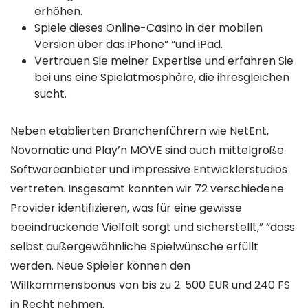
erhöhen.
Spiele dieses Online-Casino in der mobilen
Version über das iPhone” “und iPad.
Vertrauen Sie meiner Expertise und erfahren Sie
bei uns eine Spielatmosphäre, die ihresgleichen
sucht.
Neben etablierten Branchenführern wie NetEnt,
Novomatic und Play’n MOVE sind auch mittelgroße
Softwareanbieter und impressive Entwicklerstudios
vertreten. Insgesamt konnten wir 72 verschiedene
Provider identifizieren, was für eine gewisse
beeindruckende Vielfalt sorgt und sicherstellt,” “dass
selbst außergewöhnliche Spielwünsche erfüllt
werden. Neue Spieler können den
Willkommensbonus von bis zu 2. 500 EUR und 240 FS
in Recht nehmen.