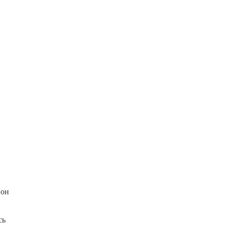
 он
сь