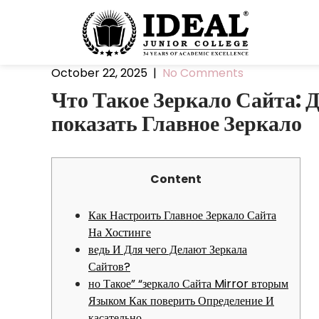
October 22, 2025
|
No Comments
Что Такое Зеркало Сайта: 
показать Главное Зеркало
Content
Как Настроить Главное Зеркало Сайта
На Хостинге
ведь И Для чего Делают Зеркала
Сайтов?
но Такое” “зеркало Сайта Mirror вторым
Языком Как поверить Определение И
касательно