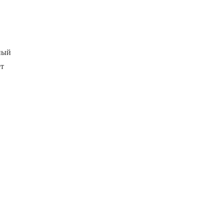
ный
ет