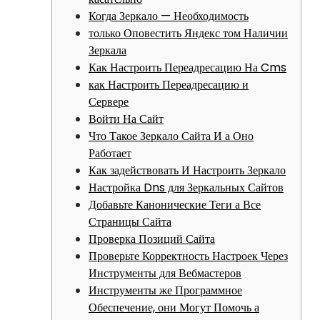
Когда Зеркало — Необходимость
только Оповестить Яндекс том Наличии
Зеркала
Как Настроить Переадресацию На Cms
как Настроить Переадресацию и
Сервере
Войти На Сайт
Что Такое Зеркало Сайта И а Оно
Работает
Как задействовать И Настроить Зеркало
Настройка Dns для Зеркальных Сайтов
Добавьте Канонические Теги а Все
Страницы Сайта
Проверка Позиций Сайта
Проверьте Корректность Настроек Через
Инструменты для Вебмастеров
Инструменты же Программное
Обеспечение, они Могут Помочь а