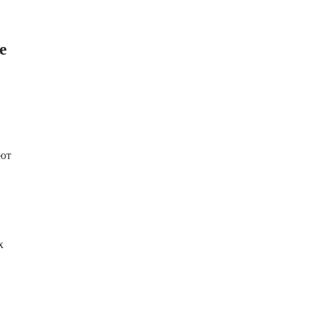
.
е
уют
х