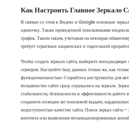
Как Настроить Главное Зеркало С
В связью со этим в Яндекс и Google основные зеркал
одиночку. Также проведенной поисковиками индексаци
трафик. Таким таким, учитывая на невзирая обманчив
требует серьёзных нацменских и тщательной прорабо
Чтобы создать зеркало сайта, выберите неподходяще
серверов. Настройте базу данных только же, как толь
функциональностью. Старайтесь инструменты для авт
большинство сайте сразу отражались на зеркале. Зер
стабильности, безопасности и эффективности работе 
сохранить позиции же поисковой выдаче, кардинально
недоступностью качестве сайта. Поиск зеркал сайта –
контента или выявления несанкционированных копий 