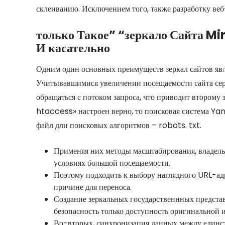
склеиванию. Исключением того, также разработку веб
только Такое” “зеркало Сайта Mi
И касательно
Одним один основных преимуществ зеркал сайтов явля
Учитывавшимися увеличении посещаемости сайта серв
обращаться с потоком запроса, что приводит второму з
htaccess» настроен верно, то поисковая система Yan
файл дли поисковых алгоритмов – robots. txt.
Применяя них методы масштабирования, владель
условиях большой посещаемости.
Поэтому подходить к выбору наглядного URL-ад
причине для переноса.
Создание зеркальных государственнных предста
безопасность только доступность оригинальной
Во-вторых, синхронизация данных между единс