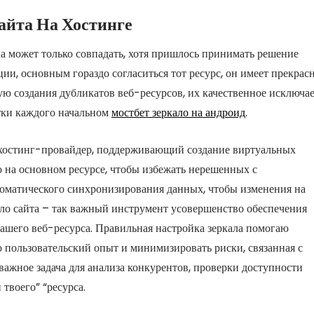
айта На Хостинге
а может только совпадать, хотя пришлось принимать решение
и, основным гораздо согласиться тот ресурс, он имеет прекрас
ую создания дубликатов веб-ресурсов, их качественное исключа
тки каждого начальном
мостбет зеркало на андроид
.
е хостинг-провайдер, поддерживающий создание виртуальных
ко на основном ресурсе, чтобы избежать нерешенных с
оматического синхронизирования данных, чтобы изменения на
кало сайта – так важный инструмент усовершенство обеспечения
вашего веб-ресурса. Правильная настройка зеркала помогаю
 пользовательский опыт и минимизировать риски, связанная с
 важное задача для анализа конкурентов, проверки доступности
твоего” “ресурса.