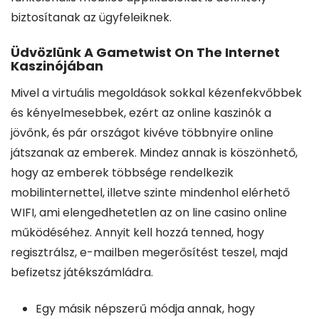
biztosítanak az ügyfeleiknek.
Üdvözlünk A Gametwist On The Internet
Kaszinójában
Mivel a virtuális megoldások sokkal kézenfekvőbbek
és kényelmesebbek, ezért az online kaszinók a
jövőnk, és pár országot kivéve többnyire online
játszanak az emberek. Mindez annak is köszönhető,
hogy az emberek többsége rendelkezik
mobilinternettel, illetve szinte mindenhol elérhető
WIFI, ami elengedhetetlen az on line casino online
működéséhez. Annyit kell hozzá tenned, hogy
regisztrálsz, e-mailben megerősítést teszel, majd
befizetsz játékszámládra.
Egy másik népszerű módja annak, hogy