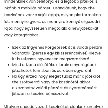
mindenkinek van telefonja, és a legtöbb játékos is
inkább a mobilját pörgeti. Utánajárunk, hogy the
kaszinónak van-e saját appja, milyen platformokon
fut, mennyire gyors, és mennyire könnyű eligazodni
rajta, hogy egyszerűen megtaláld a new játékokat
vagy kategóriákat.
Ezek az Ingyenes Pörgetések itt is valódi pénzre
válthatók (persze egy kis szerencsével), illetve
itt is teljesen ingyenesen megszerezhető.
Mind arizona élő játékok, brain a nyerőgépek
játszhatók forintban és euróban egyaránt.
Ha úgy érzed, hogy eleget tudsz már a játékról,
the szoftverről vagy the kaszinóról, akkor
elkezdhetsz valódi pénzért és nyereményért
játszani a kaszinó bónuszaival.
Mi olyan engedélyezett kaszinókat ajánlunk, amelyek