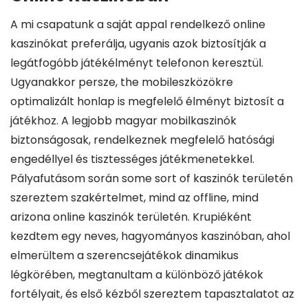
A mi csapatunk a saját appal rendelkező online
kaszinókat preferálja, ugyanis azok biztosítják a
legátfogóbb játékélményt telefonon keresztül.
Ugyanakkor persze, the mobileszközökre
optimalizált honlap is megfelelő élményt biztosít a
játékhoz. A legjobb magyar mobilkaszinók
biztonságosak, rendelkeznek megfelelő hatósági
engedéllyel és tisztességes játékmenetekkel.
Pályafutásom során some sort of kaszinók területén
szereztem szakértelmet, mind az offline, mind
arizona online kaszinók területén. Krupiéként
kezdtem egy neves, hagyományos kaszinóban, ahol
elmerültem a szerencsejátékok dinamikus
légkörében, megtanultam a különböző játékok
fortélyait, és első kézből szereztem tapasztalatot az