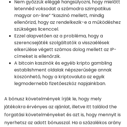
Nem győzzük eléggé hangsúlyozni, hogy mielőtt
letennéd voksodat a számodra szimpatikus
magyar on-line” “kaszinó mellett, mindig
ellenőrizd, hogy az rendelkezik-e a működéshez
szükséges licenccel.
Ezzel alapvetően az a probléma, hogy a
szerencsejáték szolgáltatók a visszaélések
elkerülése végett számos dolog mellett az IP-
címeket is ellenőrzik.
A bitcoin kaszinók és egyéb kripto gambling
establishment oldalak népszerűsége annak
köszönhető, hogy a kriptovaluta az egyik
legmodernebb fizetőeszköz napjainkban.
A bónusz követelmények írják le, hogy mely
játékokra érvényes az ajánlat, illetve itt találod the
forgatási követelményeket és azt is, hogy mennyit is
nyerhetsz az adott bónusszal. Ha a százalékos arány