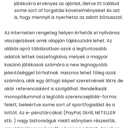
játékokra érvényes az ajánlat, illetve itt találod
some sort of forgatási követelményeket és azt
is, hogy mennyit is nyerhetsz az adott bónusszal.
Az interneten rengeteg helyen érhetők el nyilvános
visszajelzések amik alapján tájékozódni lehet. Az
alábbi apró táblázatban azok a legfontosabb
adatok lettek összefoglalva, melyek a magyar
kaszinó játékosok számára a new legnagyobb
jelentőséggel bírhatnak. Hasznos lehet főleg azok
számára, akik egy átfogó képet szeretnének látni, de
akár referenciaként is szolgálhat. Rendelkezik
monopóliummal a legtöbb szerencsejáték-forma
felett, beleértve some sort of sportfogadást és a
lottót. Az e-pénztárcákat (PayPal, Skrill, NETELLER
stb. ) nagy biztonságuk miatt előnyben részesítik,