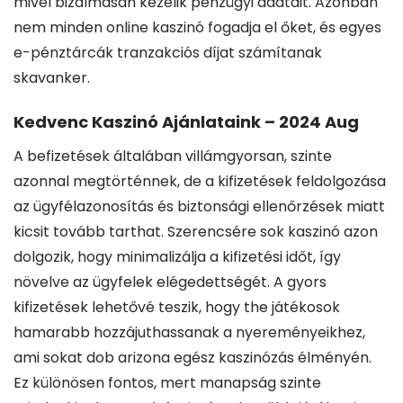
mivel bizalmasan kezelik pénzügyi adatait. Azonban
nem minden online kaszinó fogadja el őket, és egyes
e-pénztárcák tranzakciós díjat számítanak
skavanker.
Kedvenc Kaszinó Ajánlataink – 2024 Aug
A befizetések általában villámgyorsan, szinte
azonnal megtörténnek, de a kifizetések feldolgozása
az ügyfélazonosítás és biztonsági ellenőrzések miatt
kicsit tovább tarthat. Szerencsére sok kaszinó azon
dolgozik, hogy minimalizálja a kifizetési időt, így
növelve az ügyfelek elégedettségét. A gyors
kifizetések lehetővé teszik, hogy the játékosok
hamarabb hozzájuthassanak a nyereményeikhez,
ami sokat dob arizona egész kaszinózás élményén.
Ez különösen fontos, mert manapság szinte