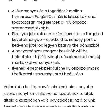
A lóversenyek és a fogadások mellett
hamarosan Polgári Casinók is létesültek, ahol
fokozatosan megjelentek a” “különböző
szerencsejátékok is.
Bizonyos játékok nem számítanak be a forgatási
követelménybe – csekkold le, nehogy pont a
kedvenc játékod legyen kizárva the bónuszból.
A hagyományos magyar kaszinók will be
beléptek a digitális világba, és almost all már új
márkákkal versenyeznek.
Ilyenek lehetnek például the különböző limitek
(befizetési, veszteségi, stb) beállítása.
Valamint a kis képernyő sokaknak alacsonyabb
játékélményt kínál, illetve nehezebbnek találják
általa a kaszinóban való navigációt is. Az általunk
összeállított legjobb online kaszinók listája olyan