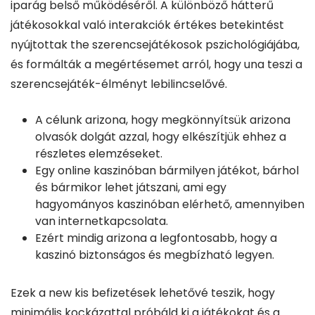
iparág belső működéséről. A különböző hátterű
játékosokkal való interakciók értékes betekintést
nyújtottak the szerencsejátékosok pszichológiájába,
és formálták a megértésemet arról, hogy una teszi a
szerencsejáték-élményt lebilincselővé.
A célunk arizona, hogy megkönnyítsük arizona
olvasók dolgát azzal, hogy elkészítjük ehhez a
részletes elemzéseket.
Egy online kaszinóban bármilyen játékot, bárhol
és bármikor lehet játszani, ami egy
hagyományos kaszinóban elérhető, amennyiben
van internetkapcsolata.
Ezért mindig arizona a legfontosabb, hogy a
kaszinó biztonságos és megbízható legyen.
Ezek a new kis befizetések lehetővé teszik, hogy
minimális kockázattal próbáld ki a játékokat és a