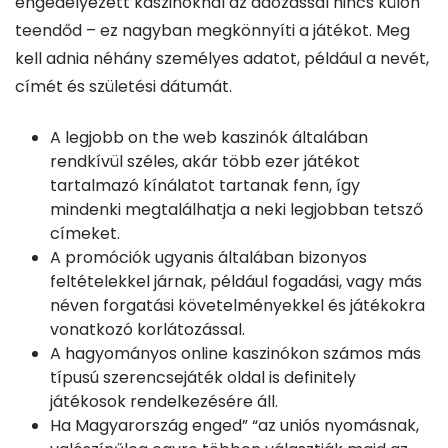
engedélyezett kaszinóknál az adózással nincs külön
teendőd – ez nagyban megkönnyíti a játékot. Meg
kell adnia néhány személyes adatot, például a nevét,
címét és születési dátumát.
A legjobb on the web kaszinók általában
rendkívül széles, akár több ezer játékot
tartalmazó kínálatot tartanak fenn, így
mindenki megtalálhatja a neki legjobban tetsző
címeket.
A promóciók ugyanis általában bizonyos
feltételekkel járnak, például fogadási, vagy más
néven forgatási követelményekkel és játékokra
vonatkozó korlátozással.
A hagyományos online kaszinókon számos más
típusú szerencsejáték oldal is definitely
játékosok rendelkezésére áll.
Ha Magyarország enged” “az uniós nyomásnak,