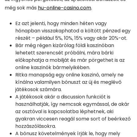
még sok más
hu-online-casino.com
.
Ez azt jelenti, hogy minden héten vagy
hónapban visszakaphatod a költött pénzed egy
részét – például 5%, 10%, 15% vagy akár 20%-ot.
Bár még régen kizárólag földi kaszinóban
lehetett szerencsét próbálni, mára bárki
előkaphatja a mobilját és már pörgethet is az
online kaszinók bármelyikében.
Ritka manapság egy online kaszinó, amely ne
kínálna valamilyen bónuszt az új és meglévő
játékosok számára.
A játékosok akár a discussion funkciót is
használhatják, így nemcsak egymással, de akár
az osztóval is kapcsolatba léphetnek, aki
gyakran viccesen reagál some sort of beérkező
hozzászólásokra.
A bónusz követelmények írják le, hogy mely