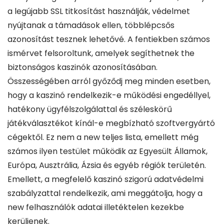
a legújabb SSL titkosítást használják, védelmet
nyújtanak a támadások ellen, többlépcsős
azonosítást tesznek lehetővé. A fentiekben számos
ismérvet felsoroltunk, amelyek segíthetnek the
biztonságos kaszinók azonosításában.
Összességében arról győződj meg minden esetben,
hogy a kaszinó rendelkezik-e működési engedéllyel,
hatékony ügyfélszolgálattal és széleskörű
játékválasztékot kínál-e megbízható szoftvergyártó
cégektől. Ez nem a new teljes lista, emellett még
számos ilyen testület működik az Egyesült Államok,
Európa, Ausztrália, Ázsia és egyéb régiók területén.
Emellett, a megfelelő kaszinó szigorú adatvédelmi
szabályzattal rendelkezik, ami meggátolja, hogy a
new felhasználók adatai illetéktelen kezekbe
kerüljenek.