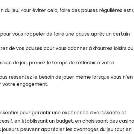
on du jeu. Pour éviter cela, faire des pauses régulières est
r pour vous rappeler de faire une pause après un certain
itez de vos pauses pour vous adonner à d’autres loisirs ou
sion de jeu, prenez le temps de réfléchir à votre
 vous ressentez le besoin de jouer même lorsque vous n’en
er votre engagement.
essentiel pour garantir une expérience divertissante et
essif, en établissant un budget, en choisissant des casin
s joueurs peuvent apprécier les avantages du jeu tout en