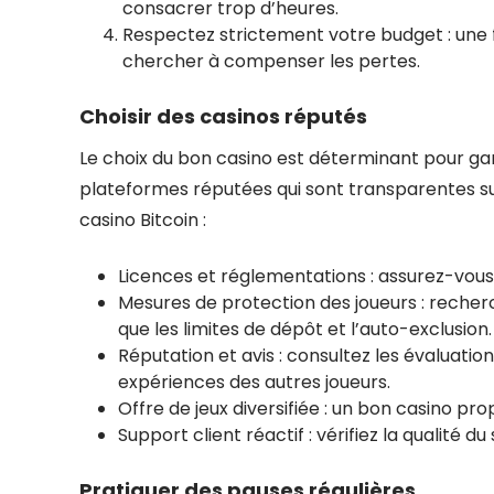
consacrer trop d’heures.
Respectez strictement votre budget : une f
chercher à compenser les pertes.
Choisir des casinos réputés
Le choix du bon casino est déterminant pour ga
plateformes réputées qui sont transparentes sur 
casino Bitcoin :
Licences et réglementations : assurez-vous 
Mesures de protection des joueurs : recherc
que les limites de dépôt et l’auto-exclusion.
Réputation et avis : consultez les évaluation
expériences des autres joueurs.
Offre de jeux diversifiée : un bon casino pr
Support client réactif : vérifiez la qualité du
Pratiquer des pauses régulières