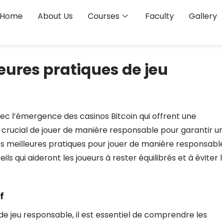
Home
About Us
Courses
Faculty
Gallery
leures pratiques de jeu
vec l’émergence des casinos Bitcoin qui offrent une
t crucial de jouer de manière responsable pour garantir u
les meilleures pratiques pour jouer de manière responsabl
ils qui aideront les joueurs à rester équilibrés et à éviter 
f
de jeu responsable, il est essentiel de comprendre les