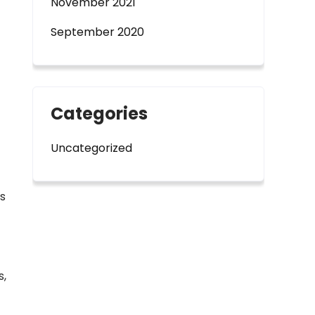
November 2021
September 2020
Categories
Uncategorized
es
s,