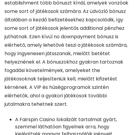
establishment több bónuszt kínál, amelyek vonzóak
some sort of játékosok számára. Az üdvözlő bónusz
általában a kezdő befizetésekhez kapcsolódik, így
some sort of játékosok jelentős additional pénzhez
juthatnak. Ezen kívül no downpayment bónusz is
elérhető, amely lehetővé teszi a játékosok számára,
hogy ingyenesen játsszanak, mielőtt betétet
helyeznének el. A bónuszokhoz gyakran tartoznak
fogadási követelmények, amelyeket the
játékosoknak teljesíteniük kell, mielőtt kifizetést
kérnének. A VIP és hűségprogramok szintén
elérhetők, ahol a gyakori játékosok további
jutalmakra tehetnek szert.
A Fairspin Casino lokalizált tartalmat gyárt,
szemmel láthatóan figyelnek arra, hogy
kielégítsék magyar felhasználóik igényeit.