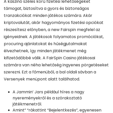
A kaszinó széles körű fizetési lehetőségeket
támogat, biztosítva a gyors és biztonságos
tranzakciókat minden játékos számára. Akár
kriptovalutát, akár hagyományos fizetési opciókat
részesítesz előnyben, a new Fairspin megfelel az
igényeidnek. A játékosok folyamatos promóciókat,
procuring ajánlatokat és hűségjutalmakat
élvezhetnek, így minden játékmenet még
kifizetődőbbé válik. A FairSpin Casino játékosai
számára van néha lehetőség ingyenes pörgetéseket
szerezni. Ezt a főmenüből, a bal oldali sávban a
Versenyek menüpont alatt találhatod.
A Jammin’ Jars például híres a nagy
nyereményekről és a szórakoztató
játékmenetről.
Amint” “rákattint “Bejelentkezés”, egyenesen