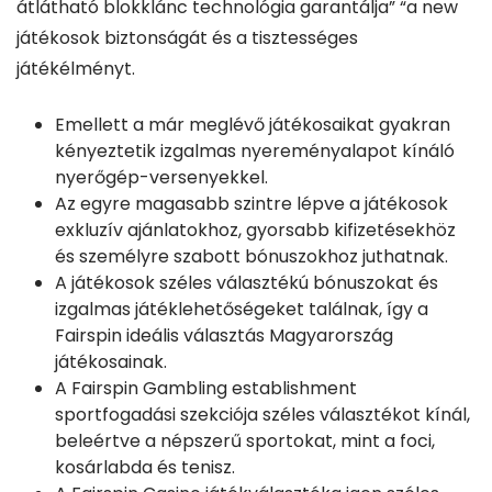
átlátható blokklánc technológia garantálja” “a new
játékosok biztonságát és a tisztességes
játékélményt.
Emellett a már meglévő játékosaikat gyakran
kényeztetik izgalmas nyereményalapot kínáló
nyerőgép-versenyekkel.
Az egyre magasabb szintre lépve a játékosok
exkluzív ajánlatokhoz, gyorsabb kifizetésekhöz
és személyre szabott bónuszokhoz juthatnak.
A játékosok széles választékú bónuszokat és
izgalmas játéklehetőségeket találnak, így a
Fairspin ideális választás Magyarország
játékosainak.
A Fairspin Gambling establishment
sportfogadási szekciója széles választékot kínál,
beleértve a népszerű sportokat, mint a foci,
kosárlabda és tenisz.