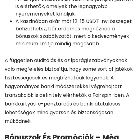
is elérhetők, amelyek the legnagyobb
nyereményeket kínálják.
A kaszinóban akár már 12-15 USDT-nyi összeget
befizethetsz, bár érdemes megnézned a
bónuszok szabályzatát, mert a kedvezmények
minimum limitje mindig magasabb.
A független auditálás és az iparági szabványoknak
való megfelelés biztosítja, hogy some sort of játékok
tisztességesek és megbízhatóak legyenek. A
hagyományos banki módszerekkel végrehajtott
tranzakciók is definitely elérhetők a Fairspin-ben. A
bankkártyás, e-pénztárcás és banki átutalásos
lehetőségek mind gyorsan és biztonságosan
működnek.
Bónuszok És Promóciók – Még