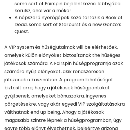
some sort of Fairspin bejelentkezési lobbyjába
kerülsz, ahol vár a móka!
A népszerű nyerőgépek közé tartozik a Book of
Dead, some sort of Starburst és a new Gonzo’s
Quest.
A VIP system és hűségjutalmak will be elérhetőek,
amelyek külön előnyöket biztosítanak the hűséges
játékosok számára. A Fairspin hűségprogramja azok
számára nyújt előnyöket, akik rendszeresen
játszanak a kaszinóban. A program lehetőséget
biztosít arra, hogy a játékosok hűségpontokat
gyűjtsenek, amelyeket bónuszokra, ingyenes
pörgetésekre, vagy akár egyedi VIP szolgáltatásokra
válthatnak end up being. Ahogy a játékosok
magasabb szintre lépnek a hűségprogramban, úgy
egyre több előnyt élvezhetnek, beleértve arizona