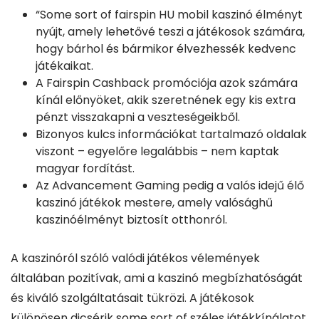
“Some sort of fairspin HU mobil kaszinó élményt
nyújt, amely lehetővé teszi a játékosok számára,
hogy bárhol és bármikor élvezhessék kedvenc
játékaikat.
A Fairspin Cashback promóciója azok számára
kínál előnyöket, akik szeretnének egy kis extra
pénzt visszakapni a veszteségeikből.
Bizonyos kulcs információkat tartalmazó oldalak
viszont – egyelőre legalábbis – nem kaptak
magyar fordítást.
Az Advancement Gaming pedig a valós idejű élő
kaszinó játékok mestere, amely valósághű
kaszinóélményt biztosít otthonról.
A kaszinóról szóló valódi játékos vélemények
általában pozitívak, ami a kaszinó megbízhatóságát
és kiváló szolgáltatásait tükrözi. A játékosok
különösen dicsérik some sort of széles játékkínálatot,