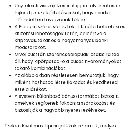
Ügyfeleink visszajelzései alapján folyamatosan
fejlesztjük szolgáltatásainkat, hogy mindig
elégedetten távozzanak tőlünk.
A Fairspin széles választékot kínál a befizetési és
kifizetési lehetőségek terén, beleértve a
kriptovalutákat és a hagyományos banki
módszereket.
Mivel pusztán szerencsealapúak, csakis rajtad
áll, hogy kipörgeted-e a busás nyereményeket
takaró kombinációkat.
Az alábbiakban részletesen bemutatjuk, hogy
miként hozhatod létre fiókodat és kezdheted
este a játékot.
A system különböző bónuszformákat biztosít,
amelyek segítenek fokozni a szórakozást és
biztosítják a nagyobb nyerési esélyeket.
Ezeken kívül más típusú játékok is várnak, melyek