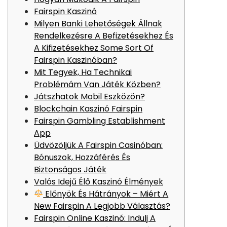
Fairspin Kaszinó
Milyen Banki Lehetőségek Állnak
Rendelkezésre A Befizetésekhez És
A Kifizetésekhez Some Sort Of
Fairspin Kaszinóban?
Mit Tegyek, Ha Technikai
Problémám Van Játék Közben?
Játszhatok Mobil Eszközön?
Blockchain Kaszinó Fairspin
Fairspin Gambling Establishment
App
Üdvözöljük A Fairspin Casinóban:
Bónuszok, Hozzáférés És
Biztonságos Játék
Valós Idejű Élő Kaszinó Élmények
Előnyök És Hátrányok – Miért A
New Fairspin A Legjobb Választás?
Fairspin Online Kaszinó: Indulj A