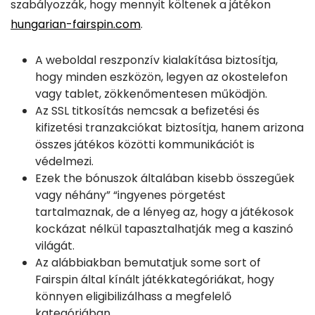
szabályozzák, hogy mennyit költenek a játékon
hungarian-fairspin.com
.
A weboldal reszponzív kialakítása biztosítja,
hogy minden eszközön, legyen az okostelefon
vagy tablet, zökkenőmentesen működjön.
Az SSL titkosítás nemcsak a befizetési és
kifizetési tranzakciókat biztosítja, hanem arizona
összes játékos közötti kommunikációt is
védelmezi.
Ezek the bónuszok általában kisebb összegűek
vagy néhány” “ingyenes pörgetést
tartalmaznak, de a lényeg az, hogy a játékosok
kockázat nélkül tapasztalhatják meg a kaszinó
világát.
Az alábbiakban bemutatjuk some sort of
Fairspin által kínált játékkategóriákat, hogy
könnyen eligibilizálhass a megfelelő
kategóriában.