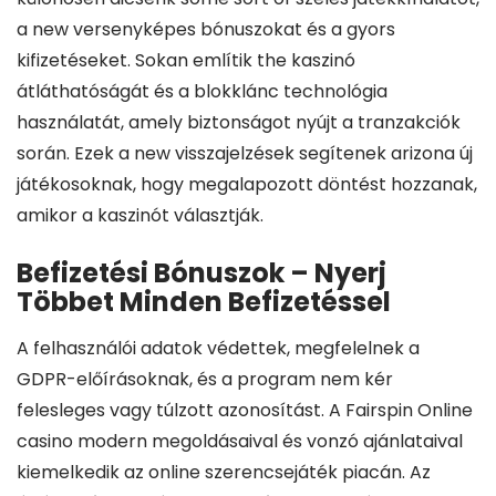
a new versenyképes bónuszokat és a gyors
kifizetéseket. Sokan említik the kaszinó
átláthatóságát és a blokklánc technológia
használatát, amely biztonságot nyújt a tranzakciók
során. Ezek a new visszajelzések segítenek arizona új
játékosoknak, hogy megalapozott döntést hozzanak,
amikor a kaszinót választják.
Befizetési Bónuszok – Nyerj
Többet Minden Befizetéssel
A felhasználói adatok védettek, megfelelnek a
GDPR-előírásoknak, és a program nem kér
felesleges vagy túlzott azonosítást. A Fairspin Online
casino modern megoldásaival és vonzó ajánlataival
kiemelkedik az online szerencsejáték piacán. Az