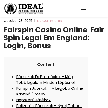
October 23, 2025
|
No Comments
Fairspin Casino Online ️ Fair
Spin Legal Em England:
Login, Bonus
Content
Bónuszok És Promóciók – Még
Több Izgalom Minden Lépésnél
Fairspin Játékok – A Legjobb Online
Kaszinó Élmény
Népszerű Játékok
Befizetési Bónuszok – Nyerj Többet