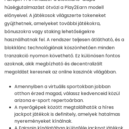
hűségjutalmazást ötvözi a Play2Earn modell
előnyeivel. A játékosok világszerte tokeneket
gyűjthetnek, amelyeket további játékokra,
bónuszokra vagy staking lehetőségekre
használhatnak fel. A rendszer teljesen átlátható, és a
blokklánc technológiának köszönhetően minden
tranzakció nyomon követhető. Ez különösen fontos
azoknak, akik megbízható és decentralizált
megoldást keresnek az online kaszinók világában.
Amennyiben a virtuális sportokban jobban
otthon érzed magad, válassz kedvenceid közül
arizona e-sport repertoárban.
A nyerőgépek között megtalálhatók a híres
jackpot játékok is definitely, amelyek hatalmas
nyereményeket kínálnak.
A Fairspin kínálatában különféle jackpot játékok