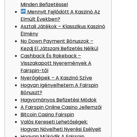
Minden Befizetéssel
Mennyit Fejlődött A Kaszinó Az
Elmúlt Években?
Asztali Játékok – Klasszikus Kaszinó
Élmény
No Down Payment Bónuszok –
Kezdj El Játszani Befizetés Nélkül
Cashback És Rakeback –
Visszakapott Nyeremények A
Fairspin-től
Nyerőgépek – A Kaszinó Szíve
Hogyan Igényelhetem A Fairspin
Bónuszt?
Hagyományos Befizetési Módok
A Fairspin Online Casino Jellemzői
Bitcoin Casino Fairspin
Valós Kereseti Lehetőségek:
Hogyan Növelheti Nyerési Esélyeit
Hogyan Működik A Fairspin