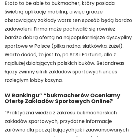
Etoto to be able to bukmacher, który posiada
świetną aplikację mobilną, a więc gracze
obstawiający zakłady watts ten sposób będą bardzo
zadowoleni. Firma może pochwalić się również
bardzo dobrą ofertą na najpopularniejsze dyscypliny
sportowe w Polsce (piłka nożna, siatkówka, żużel).
Warto dodać, że jest to, po STS i Fortunie, alle z
najdłużej działających polskich buków. Betandreas
łączy zwinny silnik zakładów sportowych unces
rozległym lobby kasyna.
W Rankingu” “bukmacherów Oceniamy
Ofertę Zakładów Sportowych Online?
“Praktyczna wiedza z zakresu bukmacherskich
zakładów sportowych, przydatne informacje
zarówno dla początkujących jak i zaawansowanych