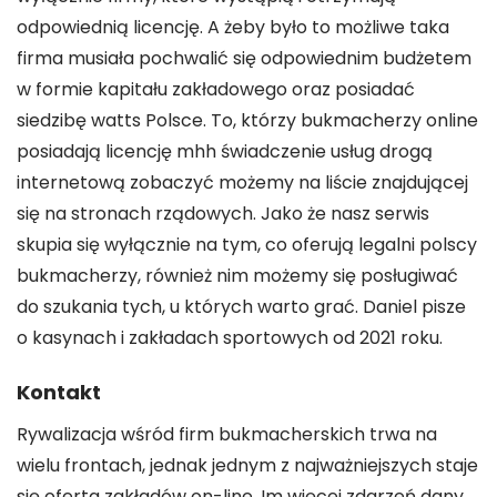
odpowiednią licencję. A żeby było to możliwe taka
firma musiała pochwalić się odpowiednim budżetem
w formie kapitału zakładowego oraz posiadać
siedzibę watts Polsce. To, którzy bukmacherzy online
posiadają licencję mhh świadczenie usług drogą
internetową zobaczyć możemy na liście znajdującej
się na stronach rządowych. Jako że nasz serwis
skupia się wyłącznie na tym, co oferują legalni polscy
bukmacherzy, również nim możemy się posługiwać
do szukania tych, u których warto grać. Daniel pisze
o kasynach i zakładach sportowych od 2021 roku.
Kontakt
Rywalizacja wśród firm bukmacherskich trwa na
wielu frontach, jednak jednym z najważniejszych staje
się oferta zakładów on-line. Im więcej zdarzeń dany