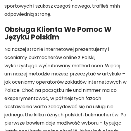
sportowych i szukasz czegoś nowego, trafiłeś mhh
odpowiednią stronę.
Obsługa Klienta We Pomoc W
Języku Polskim
Na naszej stronie internetowej prezentujemy i
oceniamy bukmacherów online z Polski,
wykorzystując wyśrubowany method ocen. Więcej
um naszej metodzie możesz przeczytać w artykule –
jak oceniamy operatorów zakładów internetowych w
Polsce. Choć na początku nie und nimmer ma co
eksperymentować, w późniejszych fazach
obstawiania warto zdecydować się na usługi nie
jednego, the kilku różnych polskich bukmacherów. Po
pierwsze bowiem daje możliwość wyboru – typując