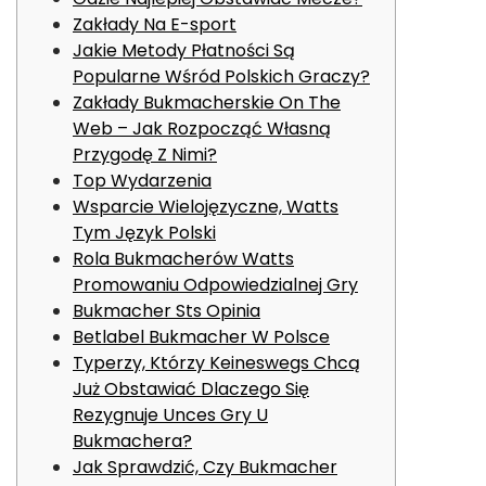
Zakłady Na E-sport
Jakie Metody Płatności Są
Popularne Wśród Polskich Graczy?
Zakłady Bukmacherskie On The
Web – Jak Rozpocząć Własną
Przygodę Z Nimi?
Top Wydarzenia
Wsparcie Wielojęzyczne, Watts
Tym Język Polski
Rola Bukmacherów Watts
Promowaniu Odpowiedzialnej Gry
Bukmacher Sts Opinia
Betlabel Bukmacher W Polsce
Typerzy, Którzy Keineswegs Chcą
Już Obstawiać Dlaczego Się
Rezygnuje Unces Gry U
Bukmachera?
Jak Sprawdzić, Czy Bukmacher