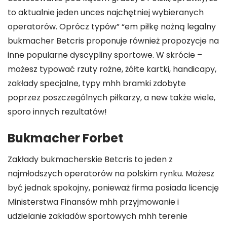
to aktualnie jeden unces najchętniej wybieranych
operatorów. Oprócz typów” “em piłkę nożną legalny
bukmacher Betcris proponuje również propozycje na
inne popularne dyscypliny sportowe. W skrócie –
możesz typować rzuty rożne, żółte kartki, handicapy,
zakłady specjalne, typy mhh bramki zdobyte
poprzez poszczególnych piłkarzy, a new także wiele,
sporo innych rezultatów!
Bukmacher Forbet
Zakłady bukmacherskie Betcris to jeden z
najmłodszych operatorów na polskim rynku. Możesz
być jednak spokojny, ponieważ firma posiada licencję
Ministerstwa Finansów mhh przyjmowanie i
udzielanie zakładów sportowych mhh terenie