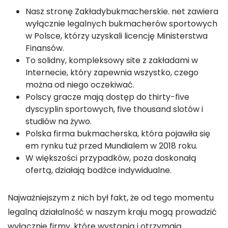
Nasz stronę Zakładybukmacherskie. net zawiera
wyłącznie legalnych bukmacherów sportowych
w Polsce, którzy uzyskali licencję Ministerstwa
Finansów.
To solidny, kompleksowy site z zakładami w
Internecie, który zapewnia wszystko, czego
można od niego oczekiwać.
Polscy gracze mają dostęp do thirty-five
dyscyplin sportowych, five thousand slotów i
studiów na żywo.
Polska firma bukmacherska, która pojawiła się
em rynku tuż przed Mundialem w 2018 roku.
W większości przypadków, poza doskonałą
ofertą, działają bodźce indywidualne.
Najważniejszym z nich był fakt, że od tego momentu
legalną działalność w naszym kraju mogą prowadzić
wyłącznie firmy, które wystąpią i otrzymają