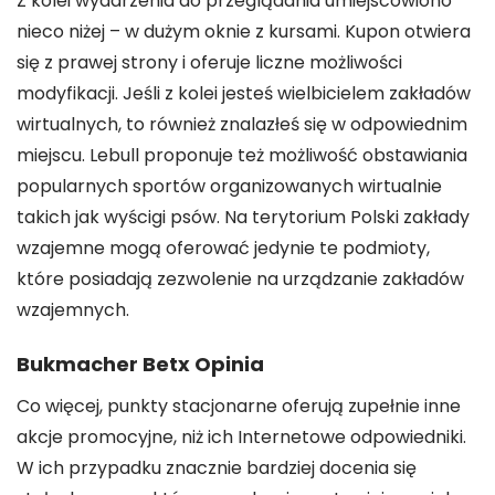
Z kolei wydarzenia do przeglądania umiejscowiono
nieco niżej – w dużym oknie z kursami. Kupon otwiera
się z prawej strony i oferuje liczne możliwości
modyfikacji. Jeśli z kolei jesteś wielbicielem zakładów
wirtualnych, to również znalazłeś się w odpowiednim
miejscu. Lebull proponuje też możliwość obstawiania
popularnych sportów organizowanych wirtualnie
takich jak wyścigi psów. Na terytorium Polski zakłady
wzajemne mogą oferować jedynie te podmioty,
które posiadają zezwolenie na urządzanie zakładów
wzajemnych.
Bukmacher Betx Opinia
Co więcej, punkty stacjonarne oferują zupełnie inne
akcje promocyjne, niż ich Internetowe odpowiedniki.
W ich przypadku znacznie bardziej docenia się