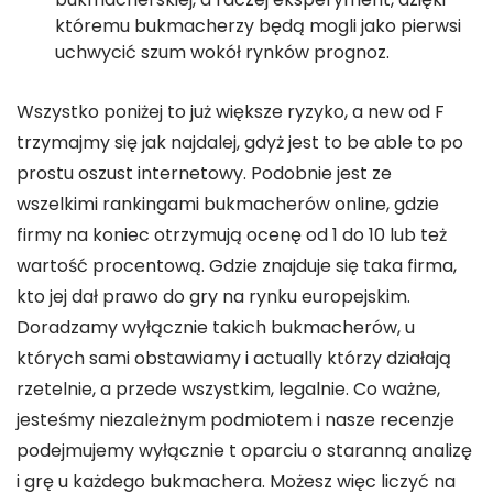
któremu bukmacherzy będą mogli jako pierwsi
uchwycić szum wokół rynków prognoz.
Wszystko poniżej to już większe ryzyko, a new od F
trzymajmy się jak najdalej, gdyż jest to be able to po
prostu oszust internetowy. Podobnie jest ze
wszelkimi rankingami bukmacherów online, gdzie
firmy na koniec otrzymują ocenę od 1 do 10 lub też
wartość procentową. Gdzie znajduje się taka firma,
kto jej dał prawo do gry na rynku europejskim.
Doradzamy wyłącznie takich bukmacherów, u
których sami obstawiamy i actually którzy działają
rzetelnie, a przede wszystkim, legalnie. Co ważne,
jesteśmy niezależnym podmiotem i nasze recenzje
podejmujemy wyłącznie t oparciu o staranną analizę
i grę u każdego bukmachera. Możesz więc liczyć na