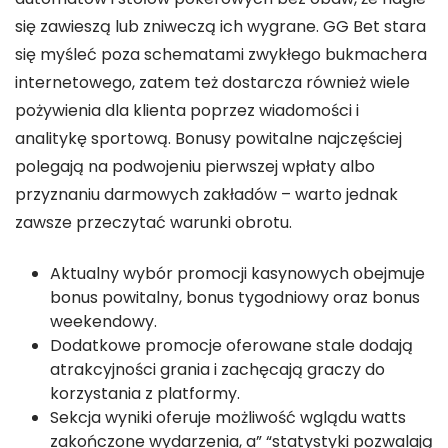
się zawieszą lub zniweczą ich wygrane. GG Bet stara
się myśleć poza schematami zwykłego bukmachera
internetowego, zatem też dostarcza również wiele
pożywienia dla klienta poprzez wiadomości i
analitykę sportową. Bonusy powitalne najczęściej
polegają na podwojeniu pierwszej wpłaty albo
przyznaniu darmowych zakładów – warto jednak
zawsze przeczytać warunki obrotu.
Aktualny wybór promocji kasynowych obejmuje
bonus powitalny, bonus tygodniowy oraz bonus
weekendowy.
Dodatkowe promocje oferowane stale dodają
atrakcyjności grania i zachęcają graczy do
korzystania z platformy.
Sekcja wyniki oferuje możliwość wglądu watts
zakończone wydarzenia, a” “statystyki pozwalają