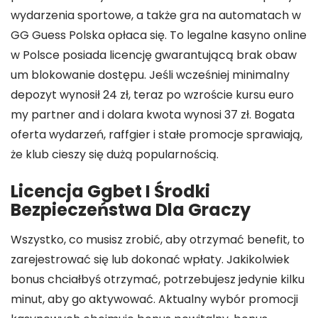
wydarzenia sportowe, a także gra na automatach w
GG Guess Polska opłaca się. To legalne kasyno online
w Polsce posiada licencję gwarantującą brak obaw
um blokowanie dostępu. Jeśli wcześniej minimalny
depozyt wynosił 24 zł, teraz po wzroście kursu euro
my partner and i dolara kwota wynosi 37 zł. Bogata
oferta wydarzeń, raffgier i stałe promocje sprawiają,
że klub cieszy się dużą popularnością.
Licencja Ggbet I Środki
Bezpieczeństwa Dla Graczy
Wszystko, co musisz zrobić, aby otrzymać benefit, to
zarejestrować się lub dokonać wpłaty. Jakikolwiek
bonus chciałbyś otrzymać, potrzebujesz jedynie kilku
minut, aby go aktywować. Aktualny wybór promocji