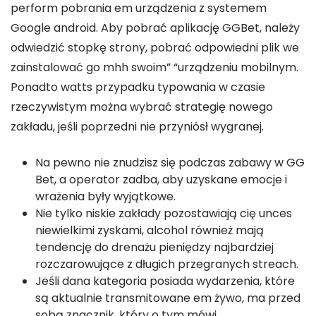
perform pobrania em urządzenia z systemem
Google android. Aby pobrać aplikację GGBet, należy
odwiedzić stopkę strony, pobrać odpowiedni plik we
zainstalować go mhh swoim” “urządzeniu mobilnym.
Ponadto watts przypadku typowania w czasie
rzeczywistym można wybrać strategię nowego
zakładu, jeśli poprzedni nie przyniósł wygranej.
Na pewno nie znudzisz się podczas zabawy w GG
Bet, a operator zadba, aby uzyskane emocje i
wrażenia były wyjątkowe.
Nie tylko niskie zakłady pozostawiają cię unces
niewielkimi zyskami, alcohol również mają
tendencję do drenażu pieniędzy najbardziej
rozczarowujące z długich przegranych streach.
Jeśli dana kategoria posiada wydarzenia, które
są aktualnie transmitowane em żywo, ma przed
sobą znacznik, który o tym mówi.