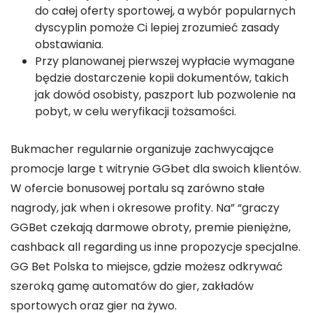
do całej oferty sportowej, a wybór popularnych
dyscyplin pomoże Ci lepiej zrozumieć zasady
obstawiania.
Przy planowanej pierwszej wypłacie wymagane
będzie dostarczenie kopii dokumentów, takich
jak dowód osobisty, paszport lub pozwolenie na
pobyt, w celu weryfikacji tożsamości.
Bukmacher regularnie organizuje zachwycające
promocje large t witrynie GGbet dla swoich klientów.
W ofercie bonusowej portalu są zarówno stałe
nagrody, jak when i okresowe profity. Na” “graczy
GGBet czekają darmowe obroty, premie pieniężne,
cashback all regarding us inne propozycje specjalne.
GG Bet Polska to miejsce, gdzie możesz odkrywać
szeroką gamę automatów do gier, zakładów
sportowych oraz gier na żywo.