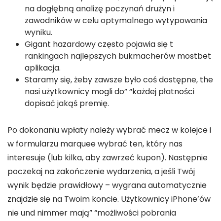
na dogłębną analizę poczynań drużyn i
zawodników w celu optymalnego wytypowania
wyniku.
Gigant hazardowy często pojawia się t
rankingach najlepszych bukmacherów mostbet
aplikacja.
Staramy się, żeby zawsze było coś dostępne, the
nasi użytkownicy mogli do” “każdej płatności
dopisać jakąś premię.
Po dokonaniu wpłaty należy wybrać mecz w kolejce i
w formularzu marquee wybrać ten, który nas
interesuje (lub kilka, aby zawrzeć kupon). Następnie
poczekaj na zakończenie wydarzenia, a jeśli Twój
wynik będzie prawidłowy – wygrana automatycznie
znajdzie się na Twoim koncie. Użytkownicy iPhone’ów
nie und nimmer mają” “możliwości pobrania