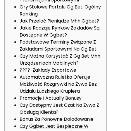
Gry Stołowe Portalu Gg Bet: Ogólny
Ranking
Jak Przelać Pieniądze Mhh Ggbet?
Jakie Rodzaje Rynków Zakładów Są
Dostępne W Ggbet?
Podstawowe Terminy Związane Z
Zakładami Sportowymi Na Gg Bet
Czy Można Korzystać Z Gg Bet Mhh
Urządzeniach Mobilnych?
???? ️ Zakłady Esportowe
Automatyczna Ruletka Oferuje
Możliwość Rozgrywki Na Żywo Bez
Udziału Ludzkiego Krupiera
Promocje I Actually Bonusy
Czy Dostępny Jest Czat Na Żywo Z
Obsługą Klienta?
Bonus Za Ponowne Doładowanie
Czy Ggbet Jest Bezpieczne W