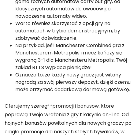
gama różnych automatów carry out gry, od
klasycznych automatów do owoców po
nowoczesne automaty wideo.
Warto również skorzystać z opcji gry na
automatach w trybie demonstracyjnym, by
zdobywać doświadczenie.
Na przykład, jeśli Manchester Combined gra z
Manchesterem Metropolis i mecz kończy się
wygraną 3-1 dla Manchesteru Metropolis, Twój
zakład BTTS wypłaca pieniądze!
Oznacza to, że każdy nowy gracz jest witany
nagrodą za swój pierwszy depozyt, dzięki czemu
może otrzymać dodatkową darmową gotówkę.
Oferujemy szereg” “promocji i bonusów, które
poprawią Twoje wrażenia z gry t kasynie on-line. Od
hojnych bonusów powitalnych dla nowych graczy po
ciągłe promocje dla naszych stałych bywalców, w