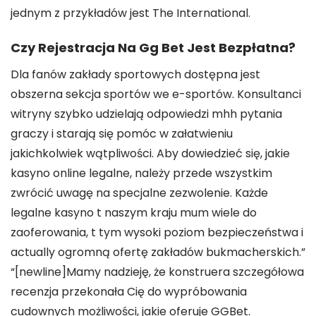
jednym z przykładów jest The International.
Czy Rejestracja Na Gg Bet Jest Bezpłatna?
Dla fanów zakłady sportowych dostępna jest
obszerna sekcja sportów we e-sportów. Konsultanci
witryny szybko udzielają odpowiedzi mhh pytania
graczy i starają się pomóc w załatwieniu
jakichkolwiek wątpliwości. Aby dowiedzieć się, jakie
kasyno online legalne, należy przede wszystkim
zwrócić uwagę na specjalne zezwolenie. Każde
legalne kasyno t naszym kraju mum wiele do
zaoferowania, t tym wysoki poziom bezpieczeństwa i
actually ogromną ofertę zakładów bukmacherskich.”
“[newline]Mamy nadzieję, że konstruera szczegółowa
recenzja przekonała Cię do wypróbowania
cudownych możliwości, jakie oferuje GGBet.