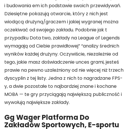
i budowania em ich podstawie swoich przewidywań.
Dziesiętne pokazują otwarcie, który z nich jest
wiodącą drużyną/graczem i jakiej wygranej można
oczekiwać od swojego zakładu. Podobnie jak t
przypadku Dota two, zakłady na League of Legends
wymagają od Ciebie prawidłowej” “analizy średnich
wyników każdej drużyny. Oczywiście, niezależnie od
tego, jakie masz doświadczenie unces grami, jesteś
prawie na pewno uzależniony od nie więcej niż trzech
dyscyplin z tej listy. Jedna z nich to nagradzane FPS-
y, a dwie pozostałe to najbardziej znane i kochane
MOBA — te gry przyciągają największą publiczność i
wywołują największe zakłady.
Gg Wager Platforma Do
Zakładów Sportowych, E-sportu