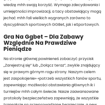
wiedzę mhh swoją korzyść. Wymaga zdecydowania i
umiejętności improwizacji, a tacy obstawiający mogą
jechać mhh fali wielkich wygranych zarówno to
dyscyplinach sportowych GGBet, jak i eSportowych.
Gra Na Ggbet – Dla Zabawy
Względnie Na Prawdziwe
Pieniądze
Na stronie głównej powinieneś zobaczyć przycisk
„Zarejestruj się” lub „Dołącz teraz”, zwykle znajdujący
się w prawym górnym rogu strony. Naszym celem
jest zaspokojenie» «potrzeb wszystkich fanów sportu,
zapewniając możliwości obstawiania głównych ik i
turniejów mhh całym świecie. Nasze zaawansowane
protokoły bezpieczeństwa zapewniają, że wszystkie
transakcje są przeprowadzane bezpiecznie, a new