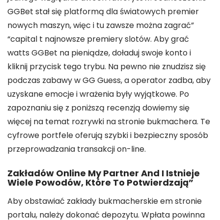
GGBet stał się platformą dla światowych premier
nowych maszyn, więc i tu zawsze można zagrać”
“capital t najnowsze premiery slotów. Aby grać
watts GGBet na pieniądze, doładuj swoje konto i
kliknij przycisk tego trybu. Na pewno nie znudzisz się
podczas zabawy w GG Guess, a operator zadba, aby
uzyskane emocje i wrażenia były wyjątkowe. Po
zapoznaniu się z poniższą recenzją dowiemy się
więcej na temat rozrywki na stronie bukmachera. Te
cyfrowe portfele oferują szybki i bezpieczny sposób
przeprowadzania transakcji on-line.
Zakładów Online My Partner And I Istnieje
Wiele Powodów, Które To Potwierdzają”
Aby obstawiać zakłady bukmacherskie em stronie
portalu, należy dokonać depozytu. Wpłata powinna