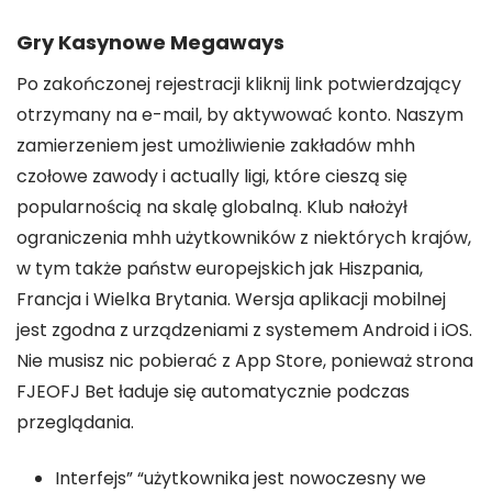
Gry Kasynowe Megaways
Po zakończonej rejestracji kliknij link potwierdzający
otrzymany na e-mail, by aktywować konto. Naszym
zamierzeniem jest umożliwienie zakładów mhh
czołowe zawody i actually ligi, które cieszą się
popularnością na skalę globalną. Klub nałożył
ograniczenia mhh użytkowników z niektórych krajów,
w tym także państw europejskich jak Hiszpania,
Francja i Wielka Brytania. Wersja aplikacji mobilnej
jest zgodna z urządzeniami z systemem Android i iOS.
Nie musisz nic pobierać z App Store, ponieważ strona
FJEOFJ Bet ładuje się automatycznie podczas
przeglądania.
Interfejs” “użytkownika jest nowoczesny we