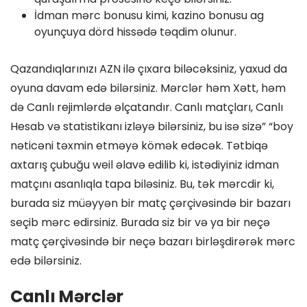
İdman mərc bonusu kimi, kazino bonusu ag
oyunçuya dörd hissədə təqdim olunur.
Qazandıqlarınızı AZN ilə çıxara biləcəksiniz, yaxud da
oyuna davam edə bilərsiniz. Mərclər həm Xətt, həm
də Canlı rejimlərdə əlçatandır. Canlı matçları, Canlı
Hesab və statistikanı izləyə bilərsiniz, bu isə sizə” “boy
nəticəni təxmin etməyə kömək edəcək. Tətbiqə
axtarış çubuğu weil əlavə edilib ki, istədiyiniz idman
matçını asanlıqla tapa biləsiniz. Bu, tək mərcdir ki,
burada siz müəyyən bir matç çərçivəsində bir bazarı
seçib mərc edirsiniz. Burada siz bir və ya bir neçə
matç çərçivəsində bir neçə bazarı birləşdirərək mərc
edə bilərsiniz.
Canlı Mərclər