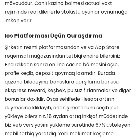
mövcuddur. Canlı kazino bölməsi actual vaxt
rejimində real dilerlərlə stolüstü oyunlar oynamağa
imkan verir.
Ios Platforması Üçün Quraşdırma
Şirkətin rəsmi platformasından və ya App Store
rəqəmsal mağazasından tətbiqi endirə bilərsiniz.
Endirdikdən sonra on line casino bölməsini açıb,
profiə keçib, depozit qoymaq lazımdır. Burada
qazana biləcəyiniz bonuslara qarşılama bonusu,
ekspress reward, keşbek, pulsuz fırlanmalar və digər
bonuslar daxildir. Əsas səhifədə Hesabı artırın
düyməsinə klikləyib, ödəniş metodunu seçib pul
yükləyə bilərsiniz. 18 aydan artıq inkişaf müddətində
biz veb versiyasını yükləmə sürətində 67% üstələyən
mobil tətbiq yaratdıq. Yerli məlumat keşləmə