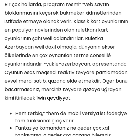
Bir çox hallarda, proqram rəsmi” “veb saytın
bloklanmasını keçərək bukmeker xidmətlərindən
istifadə etməyə olanak verir. Klassik kart oyunlarının
ən populyar növlərindən olan ruletkanı kart
oyunlarının şahı weil adlandırırlar. Ruletka
Azərbaycan weil daxil olmaqla, dünyanın əksər
ölkələrində ən çox oynanılan terme conseillé
oyunlarındandır -yukle-azerbaycan. apresentando.
Oyunun əsas məqsədi reaktiv təyyarə partlamadan
əvvəl mərci satıb, qazanc əldə etməkdir. Əgər bunu
bacarmasanız, mərciniz təyyarə qəzaya uğrayan
kimi itiriləcək
1win qeydiyyat
.
Həm tətbiq,” “həm də mobil versiya istifadəçiyə
tam funksional çıxış verir.
Fantaziya komandanız nə qədər çox xal
toplayarsa, o qədər çox qazana bilərsniz.