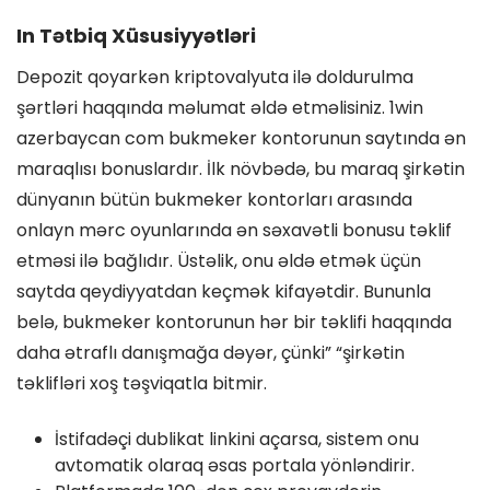
In Tətbiq Xüsusiyyətləri
Depozit qoyarkən kriptovalyuta ilə doldurulma
şərtləri haqqında məlumat əldə etməlisiniz. 1win
azerbaycan com bukmeker kontorunun saytında ən
maraqlısı bonuslardır. İlk növbədə, bu maraq şirkətin
dünyanın bütün bukmeker kontorları arasında
onlayn mərc oyunlarında ən səxavətli bonusu təklif
etməsi ilə bağlıdır. Üstəlik, onu əldə etmək üçün
saytda qeydiyyatdan keçmək kifayətdir. Bununla
belə, bukmeker kontorunun hər bir təklifi haqqında
daha ətraflı danışmağa dəyər, çünki” “şirkətin
təklifləri xoş təşviqatla bitmir.
İstifadəçi dublikat linkini açarsa, sistem onu
avtomatik olaraq əsas portala yönləndirir.