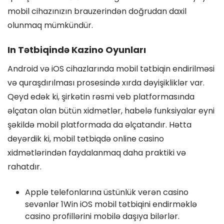
mobil cihazınızın brauzerindən doğrudan daxil
olunmaq mümkündür.
In Tətbiqində Kazino Oyunları
Android və iOS cihazlarında mobil tətbiqin endirilməsi
və quraşdırılması prosesində xırda dəyişikliklər var.
Qeyd edək ki, şirkətin rəsmi veb platformasında
əlçatan olan bütün xidmətlər, habelə funksiyalar eyni
şəkildə mobil platformada da əlçatandır. Hətta
deyərdik ki, mobil tətbiqdə online casino
xidmətlərindən faydalanmaq daha praktiki və
rahatdır.
Apple telefonlarına üstünlük verən casino
sevənlər 1Win iOS mobil tətbiqini endirməklə
casino profillərini mobilə daşıya bilərlər.