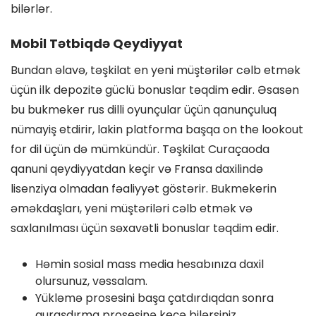
bilərlər.
Mobil Tətbiqdə Qeydiyyat
Bundan əlavə, təşkilat en yeni müştərilər cəlb etmək
üçün ilk depozitə güclü bonuslar təqdim edir. Əsasən
bu bukmeker rus dilli oyunçular üçün qanunçuluq
nümayiş etdirir, lakin platforma başqa on the lookout
for dil üçün də mümkündür. Təşkilat Curaçaoda
qanuni qeydiyyatdan keçir və Fransa daxilində
lisenziya olmadan fəaliyyət göstərir. Bukmekerin
əməkdaşları, yeni müştəriləri cəlb etmək və
saxlanılması üçün səxavətli bonuslar təqdim edir.
Həmin sosial mass media hesabınıza daxil
olursunuz, vəssalam.
Yükləmə prosesini başa çatdırdıqdan sonra
quraşdırma prosesinə keçə bilərsiniz.