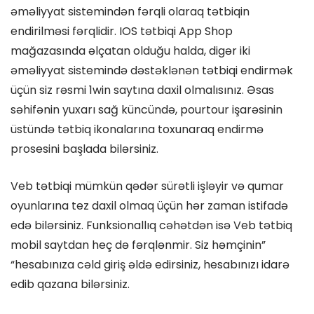
əməliyyat sistemindən fərqli olaraq tətbiqin
endirilməsi fərqlidir. IOS tətbiqi App Shop
mağazasında əlçatan olduğu halda, digər iki
əməliyyat sistemində dəstəklənən tətbiqi endirmək
üçün siz rəsmi 1win saytına daxil olmalısınız. Əsas
səhifənin yuxarı sağ küncündə, pourtour işarəsinin
üstündə tətbiq ikonalarına toxunaraq endirmə
prosesini başlada bilərsiniz.
Veb tətbiqi mümkün qədər sürətli işləyir və qumar
oyunlarına tez daxil olmaq üçün hər zaman istifadə
edə bilərsiniz. Funksionallıq cəhətdən isə Veb tətbiq
mobil saytdan heç də fərqlənmir. Siz həmçinin”
“hesabınıza cəld giriş əldə edirsiniz, hesabınızı idarə
edib qazana bilərsiniz.