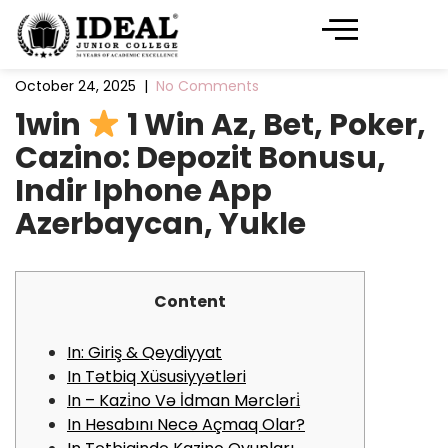
October 24, 2025
|
No Comments
1win
1 Win Az, Bet, Poker,
Cazino: Depozit Bonusu,
Indir Iphone App
Azerbaycan, Yukle
Content
In: Giriş & Qeydiyyat
In Tətbiq Xüsusiyyətləri
In – Kazi̇no Və İdman Mərcləri̇
In Hesabını Necə Açmaq Olar?