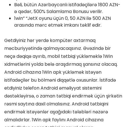
Bəli, bütün Azərbaycanlı istifadəçilərə 1800 AZN-
ə qədər, 500% Salamlama Bonusu verilir.
1win” “JetX oyunu üçün 0, 50 AZN ilə 500 AZN
arasında mərc etmək imkanı təklif edir.
Getdiyiniz hər yerdə kompüter axtarmaq
məcburiyyətində qalmayacaqsınız. Əvəzində bir
neçə dəqiqə ayırıb, mobil tətbiqi yükləməklə 1Win
xidmətlərini yolda belə araşdırmaq şansınız olacaq.
Android cihazına 1Win apk yükləmək istəyən
istifadəçilər bu bölməni diqqətlə oxusunlar. İstifadə
etdiyiniz telefon Android əməliyyat sistemini
dəstəkləyirsə, o zaman tətbiqi endirmək üçün şirkətin
rəsmi saytına daxil olmalısınız. Android tətbiqini
endirmək istəyənlər aşağıdakı tələbləri nəzərə
almalıdırlar. 1Win apk faylını Android cihazına