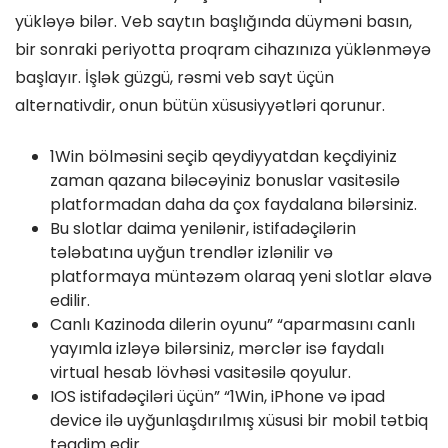
yükləyə bilər. Veb saytın başlığında düyməni basın,
bir sonraki periyotta proqram cihazınıza yüklənməyə
başlayır. İşlək güzgü, rəsmi veb sayt üçün
alternativdir, onun bütün xüsusiyyətləri qorunur.
1Win bölməsini seçib qeydiyyatdan keçdiyiniz
zaman qazana biləcəyiniz bonuslar vasitəsilə
platformadan daha da çox faydalana bilərsiniz.
Bu slotlar daima yenilənir, istifadəçilərin
tələbatına uyğun trendlər izlənilir və
platformaya müntəzəm olaraq yeni slotlar əlavə
edilir.
Canlı Kazinoda dilerin oyunu” “aparmasını canlı
yayımla izləyə bilərsiniz, mərclər isə faydalı
virtual hesab lövhəsi vasitəsilə qoyulur.
IOS istifadəçiləri üçün” “1Win, iPhone və ipad
device ilə uyğunlaşdırılmış xüsusi bir mobil tətbiq
təqdim edir.