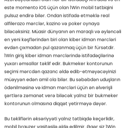
este momento iOS üçün olan 1Win mobil tətbiqini
pulsuz endirə bilər. Ondan istifadə etməklə real
alfilerazo mərclər, kazino və poker oynaya
biləcəksiniz. Müasir dünyanın ən maraqlı və əyləncəli
en yeni kəşflərindən biri olan kiber idman mərcləri
evdən çıxmadan pul qazanmaq üçün bir fürsətdir.
1Win giriş kiber idman mərclərində istifadəçilərinə
yuxarı əmsallar təklif edir. Bukmeker kontorunun
seçimi mərcdən qazanc əldə edib-etməyəcəyinizi
müəyyən edən amil ola bilər. Bu səbəbdən uduşların
ödənilməsinə və idman mərcləri üçün ən əlverişli
şərtlərə zəmanət verə biləcək yalnız bir bukmeker
kontorunun olmasına diqqət yetirməyə dəyər.
Bu təkliflərin əksəriyyəti yalnız tətbiqdə keçərlidir,
mobil brauzer vasitəsilə əldə edilmir. Əgər siz 1Win