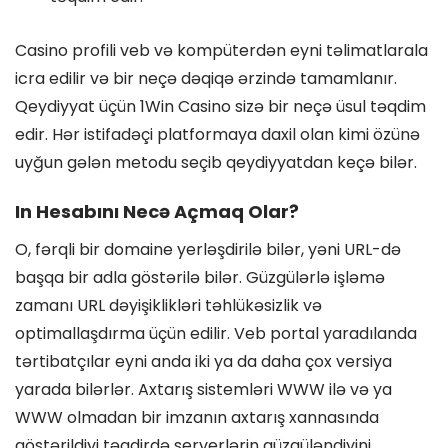
Casino profili veb və kompüterdən eyni təlimatlarala
icra edilir və bir neçə dəqiqə ərzində tamamlanır.
Qeydiyyat üçün 1Win Casino sizə bir neçə üsul təqdim
edir. Hər istifadəçi platformaya daxil olan kimi özünə
uyğun gələn metodu seçib qeydiyyatdan keçə bilər.
In Hesabını Necə Açmaq Olar?
O, fərqli bir domaine yerləşdirilə bilər, yəni URL-də
başqa bir adla göstərilə bilər. Güzgülərlə işləmə
zamanı URL dəyişiklikləri təhlükəsizlik və
optimallaşdırma üçün edilir. Veb portal yaradılanda
tərtibatçılar eyni anda iki ya da daha çox versiya
yarada bilərlər. Axtarış sistemləri WWW ilə və ya
WWW olmadan bir imzanın axtarış xannasında
göstərildiyi təqdirdə serverlərin güzgüləndiyini