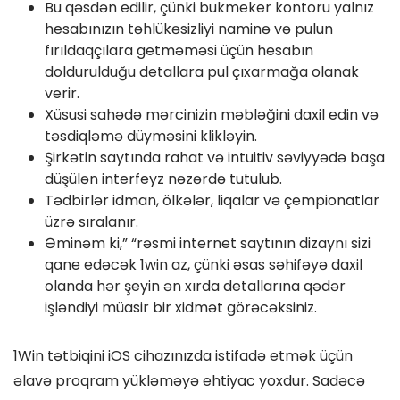
Bu qəsdən edilir, çünki bukmeker kontoru yalnız
hesabınızın təhlükəsizliyi naminə və pulun
fırıldaqçılara getməməsi üçün hesabın
doldurulduğu detallara pul çıxarmağa olanak
verir.
Xüsusi sahədə mərcinizin məbləğini daxil edin və
təsdiqləmə düyməsini klikləyin.
Şirkətin saytında rahat və intuitiv səviyyədə başa
düşülən interfeyz nəzərdə tutulub.
Tədbirlər idman, ölkələr, liqalar və çempionatlar
üzrə sıralanır.
Əminəm ki,” “rəsmi internet saytının dizaynı sizi
qane edəcək 1win az, çünki əsas səhifəyə daxil
olanda hər şeyin ən xırda detallarına qədər
işləndiyi müasir bir xidmət görəcəksiniz.
1Win tətbiqini iOS cihazınızda istifadə etmək üçün
əlavə proqram yükləməyə ehtiyac yoxdur. Sadəcə