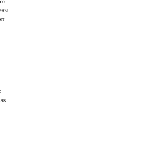
 со
щены
ет
х
 же