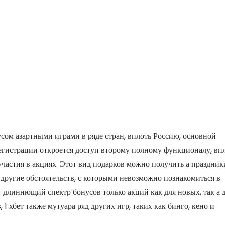
усом азартными играми в ряде стран, вплоть Россию, основной
егистрации откроется доступ второму полному функционалу, вп
частия в акциях. Этот вид подарков можно получить а праздник
 другие обстоятельств, с которыми невозможно познакомиться в
 длиннющий спектр бонусов только акций как для новых, так а 
1 хбет также мутуара ряд других игр, таких как бинго, кено и