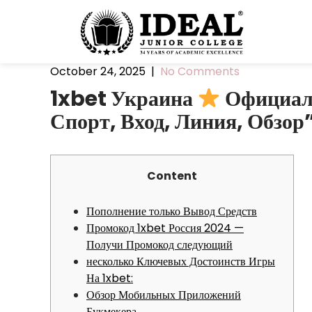
October 24, 2025
|
No Comments
1xbet Украина
Официаль
Спорт, Вход, Линия, Обзор
Content
Пополнение только Вывод Средств
Промокод 1xbet Россия 2024 —
Получи Промокод следующий
несколько Ключевых Достоинств Игры
На 1xbet:
Обзор Мобильных Приложений
Букмекера