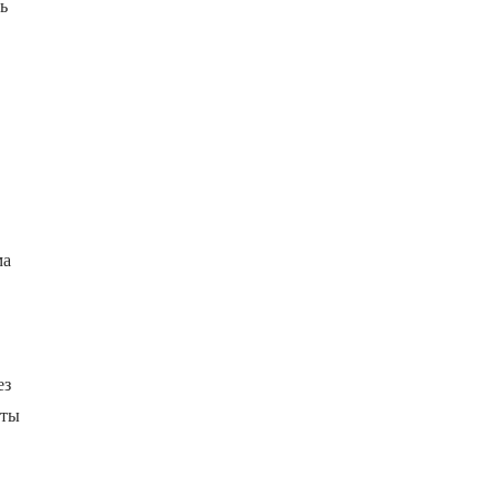
ь
ма
ез
еты