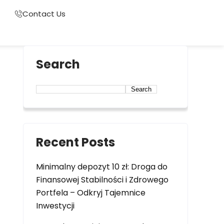
Contact Us
Search
Search
Recent Posts
Minimalny depozyt 10 zł: Droga do
Finansowej Stabilności i Zdrowego
Portfela – Odkryj Tajemnice
Inwestycji