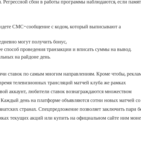
ы. Регрессной сбои в работы программы наблюдаются, если памят
ридете СМС-сообщение с кодом, который выписывают а
едневно могут получить бонус,
е способ проведения транзакции и вписать суммы на вывод.
льных на райдоне день.
чи ставок по самым многим направлениям. Кроме чтобы, рекла
 время телевизионных трансляций матчей клуба же рамках
свой аккаунт, любители ставок вознаграждаются множеством
 Каждый день на платформе объявляются сотни новых матчей со
иатских странах. Спецпредложение позволяет заключить пари б
амках текущих акций или купить на официальном сайте ним мон