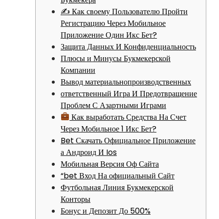
✍️ Как своему Пользователю Пройти
Регистрацию Через Мобильное
Приложение Один Икс Бет?
Защита Данных И Конфиденциальность
Плюсы и Минусы Букмекерской
Компании
Вывод материальнопроизводственных
ответственный Игра И Предотвращение
Проблем С Азартными Играми
Как выработать Средства На Счет
Через Мобильное 1 Икс Бет?
Bet Скачать Официальное Приложение
а Андроид И Ios
Мобильная Версия Оф Сайта
“bet Вход На официальный Сайт
Футбольная Линия Букмекерской
Конторы
Бонус и Депозит До 500%