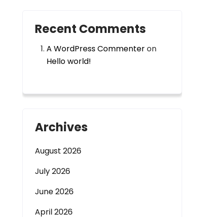
Recent Comments
A WordPress Commenter
on
Hello world!
Archives
August 2026
July 2026
June 2026
April 2026