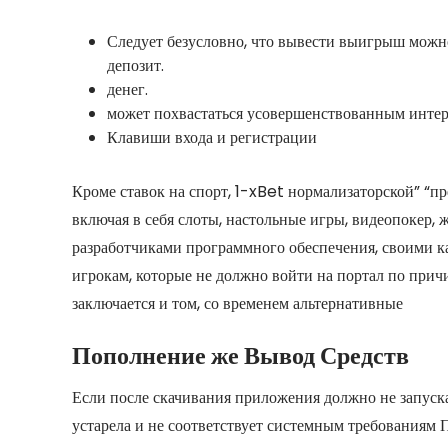
Следует безусловно, что вывести выигрыш можно
депозит.
денег.
может похвастаться усовершенствованным инте
Клавиши входа и регистрации
Кроме ставок на спорт, 1-xBet нормализаторской” “п
включая в себя слоты, настольные игры, видеопокер,
разработчиками программного обеспечения, своими 
игрокам, которые не должно войти на портал по прич
заключается и том, со временем альтернативные
Пополнение же Вывод Средств
Если после скачивания приложения должно не запуска
устарела и не соответствует системным требованиям 