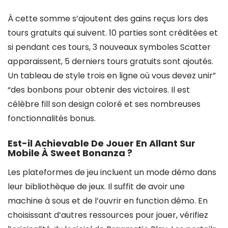
À cette somme s’ajoutent des gains reçus lors des
tours gratuits qui suivent. 10 parties sont créditées et
si pendant ces tours, 3 nouveaux symboles Scatter
apparaissent, 5 derniers tours gratuits sont ajoutés.
Un tableau de style trois en ligne où vous devez unir”
“des bonbons pour obtenir des victoires. Il est
célèbre fill son design coloré et ses nombreuses
fonctionnalités bonus.
Est-il Achievable De Jouer En Allant Sur
Mobile À Sweet Bonanza ?
Les plateformes de jeu incluent un mode démo dans
leur bibliothèque de jeux. Il suffit de avoir une
machine à sous et de l’ouvrir en function démo. En
choisissant d’autres ressources pour jouer, vérifiez