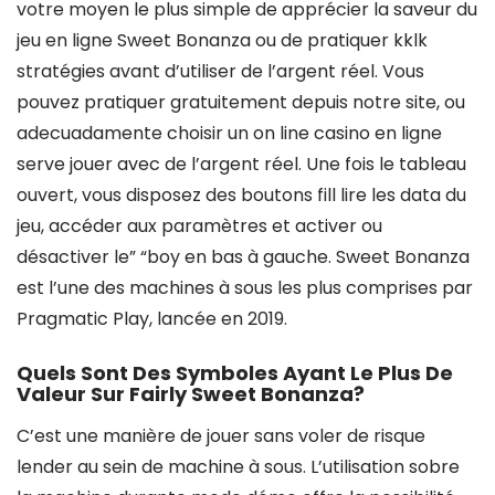
votre moyen le plus simple de apprécier la saveur du
jeu en ligne Sweet Bonanza ou de pratiquer kklk
stratégies avant d’utiliser de l’argent réel. Vous
pouvez pratiquer gratuitement depuis notre site, ou
adecuadamente choisir un on line casino en ligne
serve jouer avec de l’argent réel. Une fois le tableau
ouvert, vous disposez des boutons fill lire les data du
jeu, accéder aux paramètres et activer ou
désactiver le” “boy en bas à gauche. Sweet Bonanza
est l’une des machines à sous les plus comprises par
Pragmatic Play, lancée en 2019.
Quels Sont Des Symboles Ayant Le Plus De
Valeur Sur Fairly Sweet Bonanza?
C’est une manière de jouer sans voler de risque
lender au sein de machine à sous. L’utilisation sobre