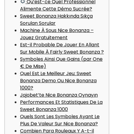
Qu’est-ce Quel Professionnel
Alimente Cette Démo Sucrée?
Sweet Bonanza Hakkında Sıkça
Sorulan Sorular
Machine À Sous Nice Bonanza –
Jouez Gratuitement
Est-il Probable De Jouer En Allant
Sur Mobile À Fairly Sweet Bonanza ?
Symboles Ainsi Que Gains (par One
€ De Mise)
Quel Est Le Meilleur Jeu: Sweet
Bonanza Demo Ou Nice Bonanza
1000?
Jojobet’te Nice Bonanza Oynayın
Performances Et Statistiques De La
Sweet Bonanza 1000
Quels Sont Les Symboles Ayant Le
Plus De Valeur Sur Nice Bonanza?
Combien Para Rouleaux Y A-t-il