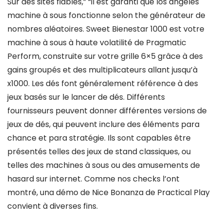
Sur des sites fiables,” “il est garanti que los angeles
machine à sous fonctionne selon the générateur de
nombres aléatoires. Sweet Bienestar 1000 est votre
machine à sous à haute volatilité de Pragmatic
Perform, construite sur votre grille 6×5 grâce à des
gains groupés et des multiplicateurs allant jusqu’à
x1000. Les dés font généralement référence à des
jeux basés sur le lancer de dés. Différents
fournisseurs peuvent donner différentes versions de
jeux de dés, qui peuvent inclure des éléments para
chance et para stratégie. Ils sont capables être
présentés telles des jeux de stand classiques, ou
telles des machines à sous ou des amusements de
hasard sur internet. Comme nos checks l’ont
montré, una démo de Nice Bonanza de Practical Play
convient à diverses fins.