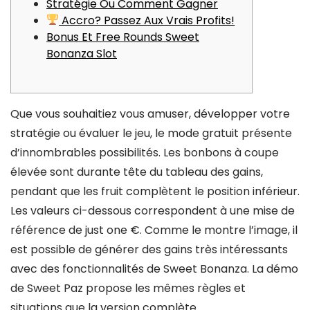
Stratégie Ou Comment Gagner
Accro? Passez Aux Vrais Profits!
Bonus Et Free Rounds Sweet
Bonanza Slot
Que vous souhaitiez vous amuser, développer votre
stratégie ou évaluer le jeu, le mode gratuit présente
d’innombrables possibilités. Les bonbons à coupe
élevée sont durante tête du tableau des gains,
pendant que les fruit complètent le position inférieur.
Les valeurs ci-dessous correspondent à une mise de
référence de just one €. Comme le montre l’image, il
est possible de générer des gains très intéressants
avec des fonctionnalités de Sweet Bonanza. La démo
de Sweet Paz propose les mêmes règles et
situations que la version complète.