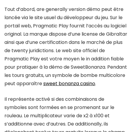
Tout d’abord, are generally version démo peut être
lancée via le site usuel du développeur du jeu. Sur le
portail web, Pragmatic Play fournit l’accès au logiciel
original. La marque dispose d’une license de Gibraltar
ainsi que d’une certification dans le marché de plus
de twenty juridictions. Le web site officiel de
Pragmatic Play est votre moyen le in addition fiable
pour pratiquer à la démo de SweetBonanza. Pendant
les tours gratuits, un symbole de bombe multicolore
peut apparaître
sweet bonanza casino
.
Il représente activé si des combinaisons de
symboles sont formées en se promenant sur le
rouleau. Le multiplicateur varie de x2 à x100 et
s’additionne avec d’autres. De additionally, ils