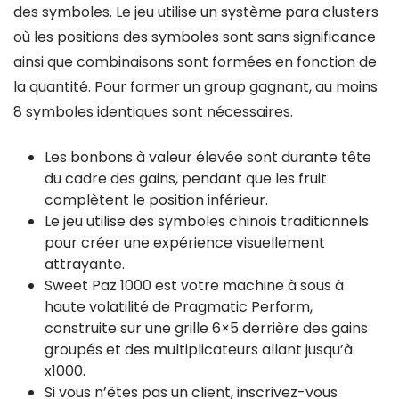
des symboles. Le jeu utilise un système para clusters
où les positions des symboles sont sans significance
ainsi que combinaisons sont formées en fonction de
la quantité. Pour former un group gagnant, au moins
8 symboles identiques sont nécessaires.
Les bonbons à valeur élevée sont durante tête
du cadre des gains, pendant que les fruit
complètent le position inférieur.
Le jeu utilise des symboles chinois traditionnels
pour créer une expérience visuellement
attrayante.
Sweet Paz 1000 est votre machine à sous à
haute volatilité de Pragmatic Perform,
construite sur une grille 6×5 derrière des gains
groupés et des multiplicateurs allant jusqu’à
x1000.
Si vous n’êtes pas un client, inscrivez-vous