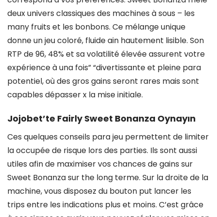
deux univers classiques des machines à sous – les
many fruits et les bonbons. Ce mélange unique
donne un jeu coloré, fluide ain hautement lisible. Son
RTP de 96, 48% et sa volatilité élevée assurent votre
expérience à una fois” “divertissante et pleine para
potentiel, où des gros gains seront rares mais sont
capables dépasser x la mise initiale.
Jojobet’te Fairly Sweet Bonanza Oynayın
Ces quelques conseils para jeu permettent de limiter
la occupée de risque lors des parties. Ils sont aussi
utiles afin de maximiser vos chances de gains sur
Sweet Bonanza sur the long terme. Sur la droite de la
machine, vous disposez du bouton put lancer les
trips entre les indications plus et moins. C’est grâce