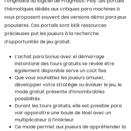
l’originalité du logiciel de Pragmatic Play. Les portails
thématiques dédiés aux critiques para machines à
sous proposent souvent des versions démo para jeux
populaires. Ces portails sont kklk ressources
précieuses put les joueurs à la recherche
d’opportunités de jeu gratuit.
L’achat para bonus avec el démarrage
instantané des tours gratuits se révèle être
également disponible serve un coût fixe.
Que vous souhaitiez les joueurs amuser,
développer votre stratégie ou évaluer le jeu, le
mode gratuit présente d’innombrables
possibilités.
Durant les tours gratuits, elle est possible para
voir apparaître une boule de Noël avec un
multiplicateur à l’intérieur.
Ce mode permet aux joueurs de appréhender la