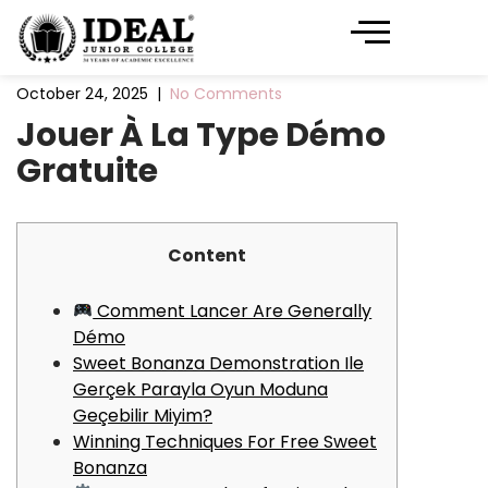
October 24, 2025
|
No Comments
Jouer À La Type Démo
Gratuite
Content
Comment Lancer Are Generally
Démo
Sweet Bonanza Demonstration Ile
Gerçek Parayla Oyun Moduna
Geçebilir Miyim?
Winning Techniques For Free Sweet
Bonanza