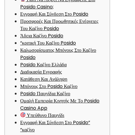
Posido Casino;
Εγγραφή Και Σύνδεση Στο Posido
Προσφορές Και Προωθητικές Ενέργειες
Του Καζίνο Posido
Άδεια Καζίνο Posido
“κριτική Του Καζίνο Posido
Καλωσορίσματος Μπόνους Στο Καζίνο
Posido
Posido Καζίνο Ελλάδα
Διαδικασία Εγγραφής
Κατάθεση Και Ανάληψη
Μπόνους Στο Posido Καζίνο
Posido Παιχνίδια Καζίνο
Ομαλή Εμπειρία Κινητής Με Το Posido
Casino App
Υπεύθυνο Παιχνίδι
Εγγραφή Και Σύνδεση Στο Posido”
“καζίνο