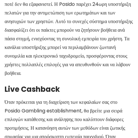
ποτέ δεν θα εξαφανιστεί. Η Posido παρέχει 24ωρη υποστήριξη
πελατών για την αντιμετώπιση των ερωτημάτων και των
ανησυχιών των χρηστών. Αυτό το συνεχές σύστημα υποστήριξης
διασφαλίζει ότι οι παίκτες μπορούν να ζητήσουν βοήθεια ανά
πάσα στιγμή, ενισχύοντας τη συνολική εμπειρία του χρήστη. Τα
κανάλια υποστήριξης μπορεί να περιλαμβάνουν ζωντανή
συνομιλία και ηλεκτρονικό ταχυδρομείο, προσφέροντας στους
χρήστες πολλαπλές επιλογές για να απευθυνθούν και να λάβουν
βοήθεια.
Live Cashback
Όταν πρόκειται για τη διαχείριση των κεφαλαίων σας στο
Posido Gambling establishment, θα βρείτε μια σειρά
επιλογών κατάθεσης και ανάληψης που καλύπτουν διάφορες
προτιμήσεις. Η κατανόηση αυτών των μεθόδων είναι ζωτικής
σημασίας για μια απρόσκοπτη εμπειρία παιχνιδιού. Όταν