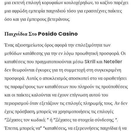
μια εκτενή επιλογή κορυφαίων κουλοχέρηδων, το καζίνο παρέχει
μια αφρώδη εμπειρία παιχνιδιού τόσο για ερασιτέχνες παίκτες
όσο και για έμπειρους βετεράνους.
Παιχνίδια Στο Posido Casino
Ένας αξιοσημείωτος όρος αφορά την επιλεξιμότητα των
μεθόδων κατάθεσης για την εν λόγω προωθητική προσφορά. Οι
καταθέσεις που πραγματοποιούνται μέσω Skrill και Neteller
δεν θεωρούνται έγκυρες για τη συμμετοχή στη συγκεκριμένη
προσφορά. Αυτός ο αποκλεισμός αποσκοπεί στο να οριοθετήσει
τις παραμέτρους των καταθέσεων που πληρούν τις προϋποθέσεις
και οι παίκτες καλούνται να έχουν επίγνωση αυτού του
περιορισμού όταν εξετάζουν τις επιλογές πληρωμής τους. Αν δεν
έχεις πρόσβαση, μπορείς να χρησιμοποιήσεις τις επιλογές
“Ξέχασες τον κωδικό; ” ή “Ξέχασες τα στοιχεία σύνδεσης; “.
Έπειτα, μπορείς να” “καταθέσεις, να εξερευνήσεις παιχνίδια ή να