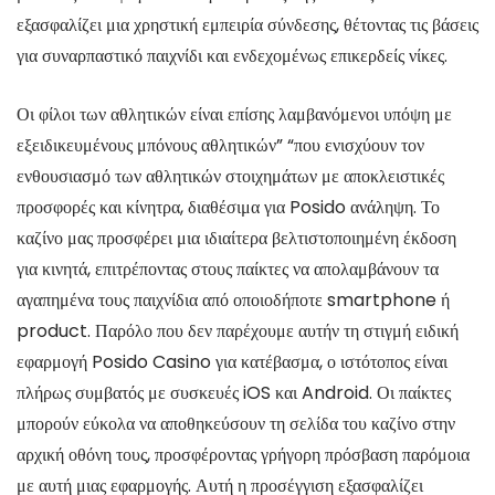
εξασφαλίζει μια χρηστική εμπειρία σύνδεσης, θέτοντας τις βάσεις
για συναρπαστικό παιχνίδι και ενδεχομένως επικερδείς νίκες.
Οι φίλοι των αθλητικών είναι επίσης λαμβανόμενοι υπόψη με
εξειδικευμένους μπόνους αθλητικών” “που ενισχύουν τον
ενθουσιασμό των αθλητικών στοιχημάτων με αποκλειστικές
προσφορές και κίνητρα, διαθέσιμα για Posido ανάληψη. Το
καζίνο μας προσφέρει μια ιδιαίτερα βελτιστοποιημένη έκδοση
για κινητά, επιτρέποντας στους παίκτες να απολαμβάνουν τα
αγαπημένα τους παιχνίδια από οποιοδήποτε smartphone ή
product. Παρόλο που δεν παρέχουμε αυτήν τη στιγμή ειδική
εφαρμογή Posido Casino για κατέβασμα, ο ιστότοπος είναι
πλήρως συμβατός με συσκευές iOS και Android. Οι παίκτες
μπορούν εύκολα να αποθηκεύσουν τη σελίδα του καζίνο στην
αρχική οθόνη τους, προσφέροντας γρήγορη πρόσβαση παρόμοια
με αυτή μιας εφαρμογής. Αυτή η προσέγγιση εξασφαλίζει