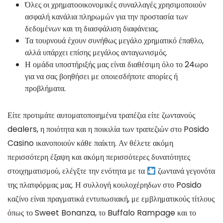
Όλες οι χρηματοοικονομικές συναλλαγές χρησιμοποιούν
ασφαλή κανάλια πληρωμών για την προστασία των
δεδομένων και τη διασφάλιση διαφάνειας.
Τα τουρνουά έχουν συνήθως μεγάλο χρηματικό έπαθλο,
αλλά υπάρχει επίσης μεγάλος ανταγωνισμός.
Η ομάδα υποστήριξής μας είναι διαθέσιμη όλο το 24ωρο
για να σας βοηθήσει με οποιεσδήποτε απορίες ή
προβλήματα.
Είτε προτιμάτε αυτοματοποιημένα τραπέζια είτε ζωντανούς
dealers, η ποιότητα και η ποικιλία των τραπεζιών στο Posido
Casino ικανοποιούν κάθε παίκτη. Αν θέλετε ακόμη
περισσότερη έξαψη και ακόμη περισσότερες δυνατότητες
στοιχηματισμού, ελέγξτε την ενότητα με τα
ζωντανά γεγονότα
της πλατφόρμας μας. Η συλλογή κουλοχέρηδων στο Posido
καζίνο είναι πραγματικά εντυπωσιακή, με εμβληματικούς τίτλους
όπως το Sweet Bonanza, το Buffalo Rampage και το