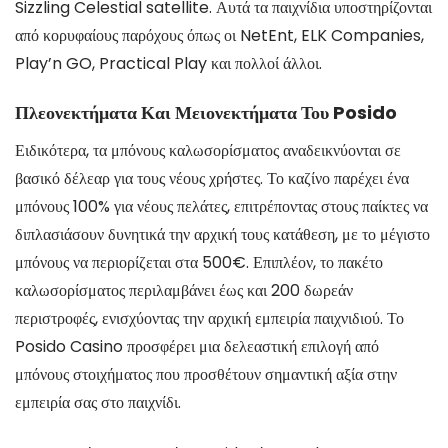
Sizzling Celestial satellite. Αυτά τα παιχνίδια υποστηρίζονται
από κορυφαίους παρόχους όπως οι NetEnt, ELK Companies,
Play’n GO, Practical Play και πολλοί άλλοι.
Πλεονεκτήματα Και Μειονεκτήματα Του Posido
Ειδικότερα, τα μπόνους καλωσορίσματος αναδεικνύονται σε
βασικό δέλεαρ για τους νέους χρήστες. Το καζίνο παρέχει ένα
μπόνους 100% για νέους πελάτες, επιτρέποντας στους παίκτες να
διπλασιάσουν δυνητικά την αρχική τους κατάθεση, με το μέγιστο
μπόνους να περιορίζεται στα 500€. Επιπλέον, το πακέτο
καλωσορίσματος περιλαμβάνει έως και 200 δωρεάν
περιστροφές, ενισχύοντας την αρχική εμπειρία παιχνιδιού. Το
Posido Casino προσφέρει μια δελεαστική επιλογή από
μπόνους στοιχήματος που προσθέτουν σημαντική αξία στην
εμπειρία σας στο παιχνίδι.