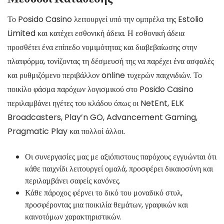
Το Posido Casino λειτουργεί υπό την ομπρέλα της Estolio
Limited και κατέχει εσθονική άδεια. Η εσθονική άδεια
προσθέτει ένα επίπεδο νομιμότητας και διαβεβαίωσης στην
πλατφόρμα, τονίζοντας τη δέσμευσή της να παρέχει ένα ασφαλές
και ρυθμιζόμενο περιβάλλον online τυχερών παιχνιδιών. Το
ποικίλο φάσμα παρόχων λογισμικού στο Posido Casino
περιλαμβάνει ηγέτες του κλάδου όπως οι NetEnt, ELK
Broadcasters, Play’n GO, Advancement Gaming,
Pragmatic Play και πολλοί άλλοι.
Οι συνεργασίες μας με αξιόπιστους παρόχους εγγυώνται ότι
κάθε παιχνίδι λειτουργεί ομαλά, προσφέρει δικαιοσύνη και
περιλαμβάνει σαφείς κανόνες.
Κάθε πάροχος φέρνει το δικό του μοναδικό στυλ,
προσφέροντας μια ποικιλία θεμάτων, γραφικών και
καινοτόμων χαρακτηριστικών.