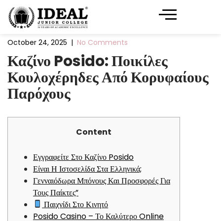
October 24, 2025
|
No Comments
Καζίνο Posido: Ποικίλες
Κουλοχέρηδες Από Κορυφαίους
Παρόχους
Content
Εγγραφείτε Στο Καζίνο Posido
Είναι Η Ιστοσελίδα Στα Ελληνικά;
Γενναιόδωρα Μπόνους Και Προσφορές Για
Τους Παίκτες”
Παιχνίδι Στο Κινητό
Posido Casino – Το Καλύτερο Online