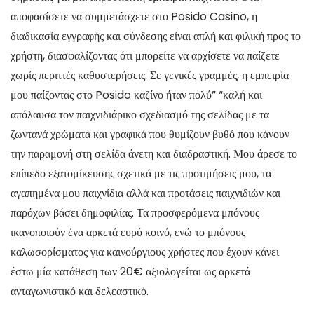
αποφασίσετε να συμμετάσχετε στο Posido Casino, η
διαδικασία εγγραφής και σύνδεσης είναι απλή και φιλική προς το
χρήστη, διασφαλίζοντας ότι μπορείτε να αρχίσετε να παίζετε
χωρίς περιττές καθυστερήσεις. Σε γενικές γραμμές, η εμπειρία
μου παίζοντας στο Posido καζίνο ήταν πολύ” “καλή και
απόλαυσα τον παιχνιδιάρικο σχεδιασμό της σελίδας με τα
ζωντανά χρώματα και γραφικά που θυμίζουν βυθό που κάνουν
την παραμονή στη σελίδα άνετη και διαδραστική. Μου άρεσε το
επίπεδο εξατομίκευσης σχετικά με τις προτιμήσεις μου, τα
αγαπημένα μου παιχνίδια αλλά και προτάσεις παιχνιδιών και
παρόχων βάσει δημοφιλίας. Τα προσφερόμενα μπόνους
ικανοποιούν ένα αρκετά ευρύ κοινό, ενώ το μπόνους
καλωσορίσματος για καινούργιους χρήστες που έχουν κάνει
έστω μία κατάθεση των 20€ αξιολογείται ως αρκετά
ανταγωνιστικό και δελεαστικό.