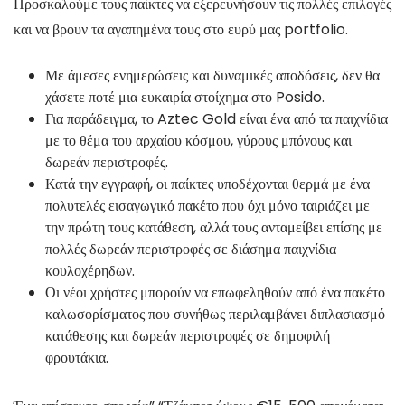
Προσκαλούμε τους παίκτες να εξερευνήσουν τις πολλές επιλογές
και να βρουν τα αγαπημένα τους στο ευρύ μας portfolio.
Με άμεσες ενημερώσεις και δυναμικές αποδόσεις, δεν θα
χάσετε ποτέ μια ευκαιρία στοίχημα στο Posido.
Για παράδειγμα, το Aztec Gold είναι ένα από τα παιχνίδια
με το θέμα του αρχαίου κόσμου, γύρους μπόνους και
δωρεάν περιστροφές.
Κατά την εγγραφή, οι παίκτες υποδέχονται θερμά με ένα
πολυτελές εισαγωγικό πακέτο που όχι μόνο ταιριάζει με
την πρώτη τους κατάθεση, αλλά τους ανταμείβει επίσης με
πολλές δωρεάν περιστροφές σε διάσημα παιχνίδια
κουλοχέρηδων.
Οι νέοι χρήστες μπορούν να επωφεληθούν από ένα πακέτο
καλωσορίσματος που συνήθως περιλαμβάνει διπλασιασμό
κατάθεσης και δωρεάν περιστροφές σε δημοφιλή
φρουτάκια.