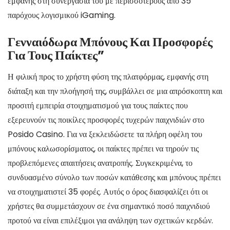
εμφανής στη συνεργασία του με περισσότερους από 35
παρόχους λογισμικού iGaming.
Γενναιόδωρα Μπόνους Και Προσφορές
Για Τους Παίκτες”
Η φιλική προς το χρήστη φύση της πλατφόρμας, εμφανής στη
διάταξη και την πλοήγησή της, συμβάλλει σε μια απρόσκοπτη και
προσιτή εμπειρία στοιχηματισμού για τους παίκτες που
εξερευνούν τις ποικίλες προσφορές τυχερών παιχνιδιών στο
Posido Casino. Για να ξεκλειδώσετε τα πλήρη οφέλη του
μπόνους καλωσορίσματος, οι παίκτες πρέπει να τηρούν τις
προβλεπόμενες απαιτήσεις ανατροπής. Συγκεκριμένα, το
συνδυασμένο σύνολο των ποσών κατάθεσης και μπόνους πρέπει
να στοιχηματιστεί 35 φορές. Αυτός ο όρος διασφαλίζει ότι οι
χρήστες θα συμμετάσχουν σε ένα σημαντικό ποσό παιχνιδιού
προτού να είναι επιλέξιμοι για ανάληψη των σχετικών κερδών.