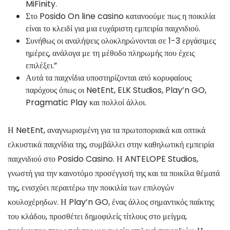
MiFinity.
Στο Posido On line casino κατανοούμε πως η ποικιλία
είναι το κλειδί για μια ευχάριστη εμπειρία παιχνιδιού.
Συνήθως οι αναλήψεις ολοκληρώνονται σε 1-3 εργάσιμες
ημέρες, ανάλογα με τη μέθοδο πληρωμής που έχεις
επιλέξει.”
Αυτά τα παιχνίδια υποστηρίζονται από κορυφαίους
παρόχους όπως οι NetEnt, ELK Studios, Play’n GO,
Pragmatic Play και πολλοί άλλοι.
Η NetEnt, αναγνωρισμένη για τα πρωτοποριακά και οπτικά
ελκυστικά παιχνίδια της, συμβάλλει στην καθηλωτική εμπειρία
παιχνιδιού στο Posido Casino. Η ANTELOPE Studios,
γνωστή για την καινοτόμο προσέγγισή της και τα ποικίλα θέματά
της, ενισχύει περαιτέρω την ποικιλία των επιλογών
κουλοχέρηδων. Η Play’n GO, ένας άλλος σημαντικός παίκτης
του κλάδου, προσθέτει δημοφιλείς τίτλους στο μείγμα,