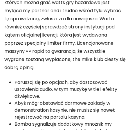
których można grać watts gry hazardowe jest
myląca my partner and i trudno wśród tylu wybrać
tę sprawdzoną, zwłaszcza dla nowicjusza. Warto
również częściej sprawdzać strony instytucji pod
kątem oficjalnej licencji, która jest wydawana
poprzez specjalny limiter firmy. Licencjonowane
maszyny » « rapid to gwarancja, że wszystkie
wygrane zostaną wypłacone, the mike klub cieszy się
dobrą opinią.
Poruszaj się po opcjach, aby dostosować
ustawienia audio, w tym muzykę w tle i efekty
dźwiękowe.
Abyś mógł obstawiać darmowe zakłady w
demonstration kasynie, nie musisz się nawet
rejestrować na portalu kasyna.
Bomba sygnalizuje dodatkowy mnożnik my