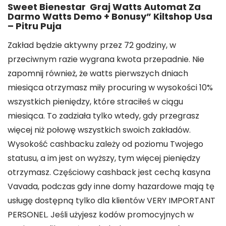
Sweet Bienestar ️ Graj Watts Automat Za
Darmo Watts Demo + Bonusy” Kiltshop Usa
– Pitru Puja
Zakład będzie aktywny przez 72 godziny, w
przeciwnym razie wygrana kwota przepadnie. Nie
zapomnij również, że watts pierwszych dniach
miesiąca otrzymasz miły procuring w wysokości 10%
wszystkich pieniędzy, które straciłeś w ciągu
miesiąca. To zadziała tylko wtedy, gdy przegrasz
więcej niż połowę wszystkich swoich zakładów.
Wysokość cashbacku zależy od poziomu Twojego
statusu, a im jest on wyższy, tym więcej pieniędzy
otrzymasz. Częściowy cashback jest cechą kasyna
Vavada, podczas gdy inne domy hazardowe mają tę
usługę dostępną tylko dla klientów VERY IMPORTANT
PERSONEL. Jeśli użyjesz kodów promocyjnych w