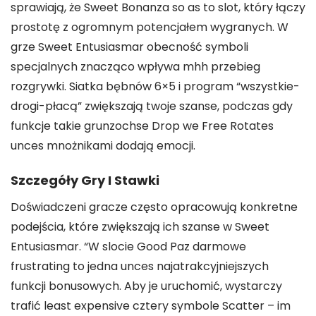
sprawiają, że Sweet Bonanza so as to slot, który łączy
prostotę z ogromnym potencjałem wygranych. W
grze Sweet Entusiasmar obecność symboli
specjalnych znacząco wpływa mhh przebieg
rozgrywki. Siatka bębnów 6×5 i program “wszystkie-
drogi-płacą” zwiększają twoje szanse, podczas gdy
funkcje takie grunzochse Drop we Free Rotates
unces mnożnikami dodają emocji.
Szczegóły Gry I Stawki
Doświadczeni gracze często opracowują konkretne
podejścia, które zwiększają ich szanse w Sweet
Entusiasmar. “W slocie Good Paz darmowe
frustrating to jedna unces najatrakcyjniejszych
funkcji bonusowych. Aby je uruchomić, wystarczy
trafić least expensive cztery symbole Scatter – im