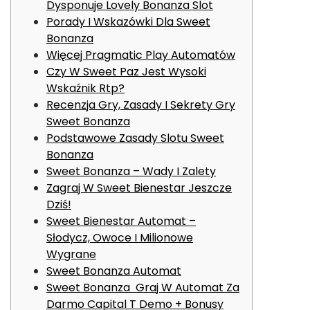
Dysponuje Lovely Bonanza Slot
Porady I Wskazówki Dla Sweet
Bonanza
Więcej Pragmatic Play Automatów
Czy W Sweet Paz Jest Wysoki
Wskaźnik Rtp?
Recenzja Gry, Zasady I Sekrety Gry
Sweet Bonanza
Podstawowe Zasady Slotu Sweet
Bonanza
Sweet Bonanza – Wady I Zalety
Zagraj W Sweet Bienestar Jeszcze
Dziś!
Sweet Bienestar Automat –
Słodycz, Owoce I Milionowe
Wygrane
Sweet Bonanza Automat
Sweet Bonanza ️ Graj W Automat Za
Darmo Capital T Demo + Bonusy