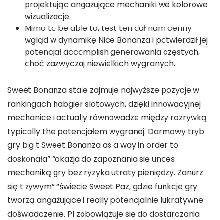
projektując angażujące mechaniki we kolorowe
wizualizacje.
Mimo to be able to, test ten dał nam cenny
wgląd w dynamikę Nice Bonanza i potwierdził jej
potencjał accomplish generowania częstych,
choć zazwyczaj niewielkich wygranych.
Sweet Bonanza stale zajmuje najwyższe pozycje w
rankingach habgier slotowych, dzięki innowacyjnej
mechanice i actually równowadze między rozrywką
typically the potencjałem wygranej. Darmowy tryb
gry big t Sweet Bonanza as a way in order to
doskonała” “okazja do zapoznania się unces
mechaniką gry bez ryzyka utraty pieniędzy. Zanurz
się t żywym” “świecie Sweet Paz, gdzie funkcje gry
tworzą angażujące i really potencjalnie lukratywne
doświadczenie. Pl zobowiązuje się do dostarczania