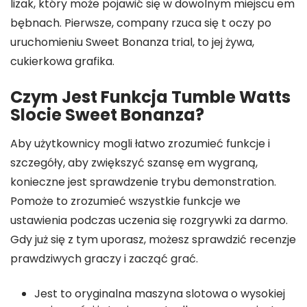
lizak, który może pojawić się w dowolnym miejscu em
bębnach. Pierwsze, company rzuca się t oczy po
uruchomieniu Sweet Bonanza trial, to jej żywa,
cukierkowa grafika.
Czym Jest Funkcja Tumble Watts
Slocie Sweet Bonanza?
Aby użytkownicy mogli łatwo zrozumieć funkcje i
szczegóły, aby zwiększyć szansę em wygraną,
konieczne jest sprawdzenie trybu demonstration.
Pomoże to zrozumieć wszystkie funkcje we
ustawienia podczas uczenia się rozgrywki za darmo.
Gdy już się z tym uporasz, możesz sprawdzić recenzje
prawdziwych graczy i zacząć grać.
Jest to oryginalna maszyna slotowa o wysokiej