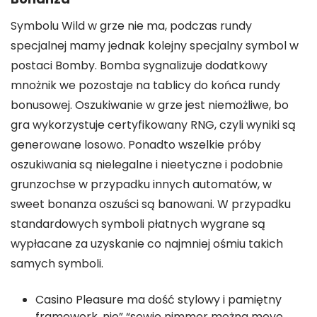
Symbolu Wild w grze nie ma, podczas rundy
specjalnej mamy jednak kolejny specjalny symbol w
postaci Bomby. Bomba sygnalizuje dodatkowy
mnożnik we pozostaje na tablicy do końca rundy
bonusowej. Oszukiwanie w grze jest niemożliwe, bo
gra wykorzystuje certyfikowany RNG, czyli wyniki są
generowane losowo. Ponadto wszelkie próby
oszukiwania są nielegalne i nieetyczne i podobnie
grunzochse w przypadku innych automatów, w
sweet bonanza oszuści są banowani. W przypadku
standardowych symboli płatnych wygrane są
wypłacane za uzyskanie co najmniej ośmiu takich
samych symboli.
Casino Pleasure ma dość stylowy i pamiętny
framework, nie” “sowie nimmer można move