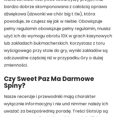
bardzo dobrze skomponowana z całością oprawa
dźwiękowa (dzwonki we chór big t tle), która
powoduje, że czujesz się jak w niebie. Obowiązuje
pełny regulamin obowiązuje pełny regulamin, musisz
użyć ich do wymogu obrotu 10X w grach kasynowych
lub zakładach bukmacherskich. Korzystasz z toru
wyścigowego przy stole do gry, wyniki zakładów są
odczuwalne częściej niż w przypadku Gry o dużej
zmienności.
Czy Sweet Paz Ma Darmowe
Spiny?
Nasze recenzje i przewodniki mają charakter
wyłącznie informacyjny i nie und nimmer należy ich
uważać za bezpośrednią poradę. Treści SlotsUp są