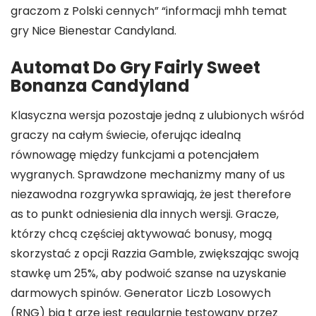
graczom z Polski cennych” “informacji mhh temat
gry Nice Bienestar Candyland.
Automat Do Gry Fairly Sweet
Bonanza Candyland
Klasyczna wersja pozostaje jedną z ulubionych wśród
graczy na całym świecie, oferując idealną
równowagę między funkcjami a potencjałem
wygranych. Sprawdzone mechanizmy many of us
niezawodna rozgrywka sprawiają, że jest therefore
as to punkt odniesienia dla innych wersji. Gracze,
którzy chcą częściej aktywować bonusy, mogą
skorzystać z opcji Razzia Gamble, zwiększając swoją
stawkę um 25%, aby podwoić szanse na uzyskanie
darmowych spinów. Generator Liczb Losowych
(RNG) big t grze jest regularnie testowany przez