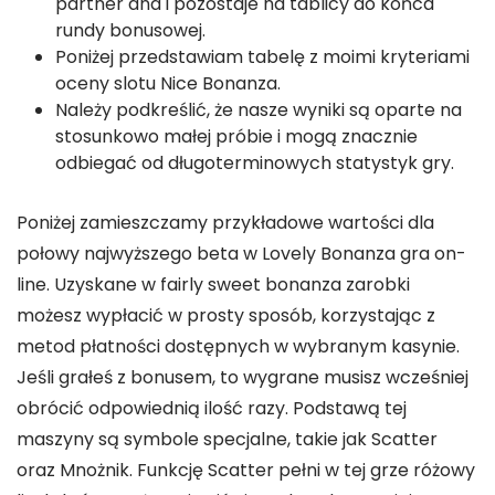
partner and i pozostaje na tablicy do końca
rundy bonusowej.
Poniżej przedstawiam tabelę z moimi kryteriami
oceny slotu Nice Bonanza.
Należy podkreślić, że nasze wyniki są oparte na
stosunkowo małej próbie i mogą znacznie
odbiegać od długoterminowych statystyk gry.
Poniżej zamieszczamy przykładowe wartości dla
połowy najwyższego beta w Lovely Bonanza gra on-
line. Uzyskane w fairly sweet bonanza zarobki
możesz wypłacić w prosty sposób, korzystając z
metod płatności dostępnych w wybranym kasynie.
Jeśli grałeś z bonusem, to wygrane musisz wcześniej
obrócić odpowiednią ilość razy. Podstawą tej
maszyny są symbole specjalne, takie jak Scatter
oraz Mnożnik. Funkcję Scatter pełni w tej grze różowy