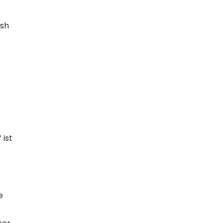
ish
 ist
e