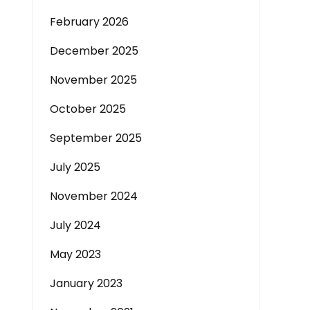
February 2026
December 2025
November 2025
October 2025
September 2025
July 2025
November 2024
July 2024
May 2023
January 2023