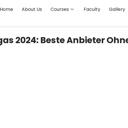
Home
About Us
Courses
Faculty
Gallery
as 2024: Beste Anbieter Ohn