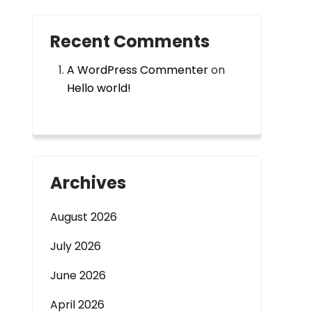
Recent Comments
A WordPress Commenter
on
Hello world!
Archives
August 2026
July 2026
June 2026
April 2026