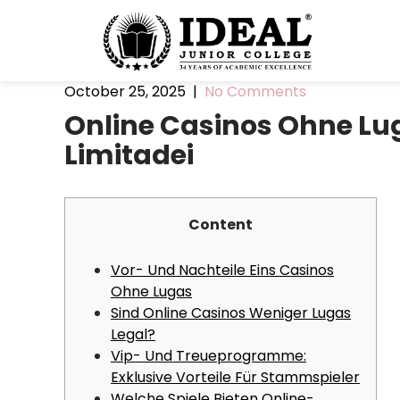
October 25, 2025
|
No Comments
Online Casinos Ohne Lug
Limitadei
Content
Vor- Und Nachteile Eins Casinos
Ohne Lugas
Sind Online Casinos Weniger Lugas
Legal?
Vip- Und Treueprogramme:
Exklusive Vorteile Für Stammspieler
Welche Spiele Bieten Online-