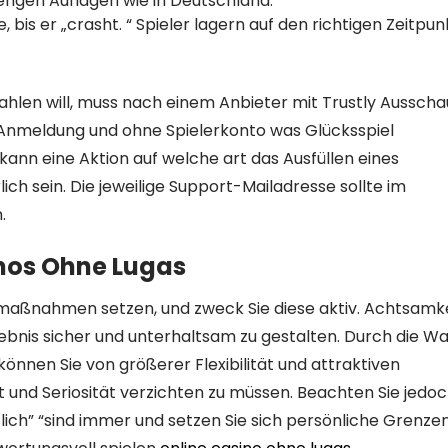
engen Auflagen wie in Deutschland.
e, bis er „crasht. “ Spieler lagern auf den richtigen Zeitpun
ahlen will, muss nach einem Anbieter mit Trustly Ausscha
Anmeldung und ohne Spielerkonto was Glücksspiel
ann eine Aktion auf welche art das Ausfüllen eines
ch sein. Die jeweilige Support-Mailadresse sollte im
.
inos Ohne Lugas
utzmaßnahmen setzen, und zweck Sie diese aktiv. Achtsamk
rlebnis sicher und unterhaltsam zu gestalten. Durch die Wa
önnen Sie von größerer Flexibilität und attraktiven
 und Seriosität verzichten zu müssen. Beachten Sie jedoc
tlich” “sind immer und setzen Sie sich persönliche Grenzen