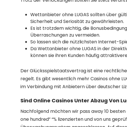
Trotz der Verlockungen sollten Sie stets verant
Wettanbieter ohne LUGAS sollten über gült
Sicherheit und Seriosität zu gewährleisten.
Es ist trotzdem wichtig, die Bonusbedingun
Überraschungen zu vermeiden.
So lassen sich die nützlichsten Internet-S
Da Wettanbieter ohne LUGAS in der Direkti
können sie ihren Kunden häufig attraktiver
Der Glücksspielstaatsvertrag ist eine rechtliche
regelt. Es gibt wesentlich mehr Casinos ohne LUG
im Verbindung mit Anbietern über deutscher Lize
Sind Online Casinos Unter Abzug Von L
Nachfolgend möchten wir pass away 10 besten O
one hundred” “% lizenzierten und von uns geprüf