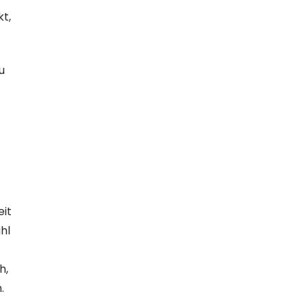
kt,
u
eit
hl
h,
.