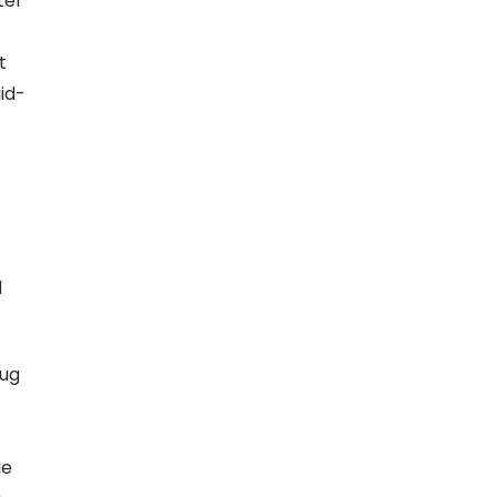
ter
t
id-
d
zug
ie