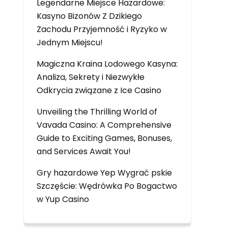
Legendarne Miejsce Hazardowe:
Kasyno Bizonów Z Dzikiego
Zachodu Przyjemność i Ryzyko w
Jednym Miejscu!
Magiczna Kraina Lodowego Kasyna:
Analiza, Sekrety i Niezwykłe
Odkrycia związane z Ice Casino
Unveiling the Thrilling World of
Vavada Casino: A Comprehensive
Guide to Exciting Games, Bonuses,
and Services Await You!
Gry hazardowe Yep Wygrać pskie
Szczęście: Wędrówka Po Bogactwo
w Yup Casino