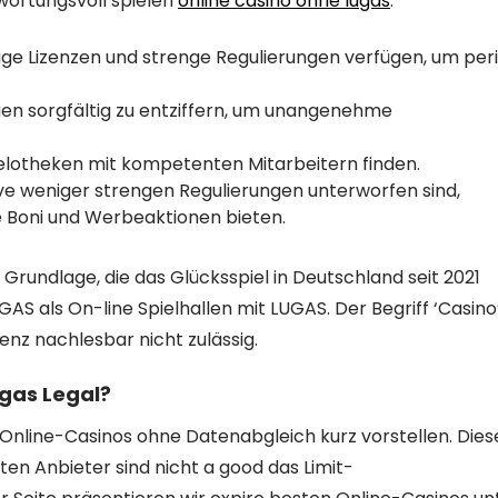
wortungsvoll spielen
online casino ohne lugas
.
ige Lizenzen und strenge Regulierungen verfügen, um per
gen sorgfältig zu entziffern, um unangenehme
pielotheken mit kompetenten Mitarbeitern finden.
ve weniger strengen Regulierungen unterworfen sind,
e Boni und Werbeaktionen bieten.
 Grundlage, die das Glücksspiel in Deutschland seit 2021
AS als On-line Spielhallen mit LUGAS. Der Begriff ‘Casino’
nz nachlesbar nicht zulässig.
ugas Legal?
nline-Casinos ohne Datenabgleich kurz vorstellen. Dies
ten Anbieter sind nicht a good das Limit-