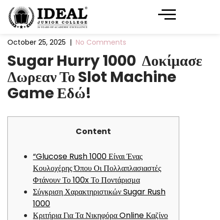
October 25, 2025
|
No Comments
Sugar Hurry 1000 ️ Δοκίμασε
Δωρεαν Το Slot Machine
Game Εδώ!
Content
“Glucose Rush 1000 Είναι Ένας
Κουλοχέρης Όπου Οι Πολλαπλασιαστές
Φτάνουν Το 100x Το Ποντάρισμα
Σύγκριση Χαρακτηριστικών Sugar Rush
1000
Κριτήρια Για Τα Νικηφόρα Online Καζίνο