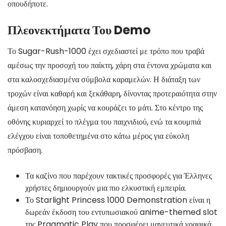
οπουδήποτε.
Πλεονεκτήματα Του Demo
Το Sugar-Rush-1000 έχει σχεδιαστεί με τρόπο που τραβά
αμέσως την προσοχή του παίκτη, χάρη στα έντονα χρώματα και
στα καλοσχεδιασμένα σύμβολα καραμελών. Η διάταξη των
τροχών είναι καθαρή και ξεκάθαρη, δίνοντας προτεραιότητα στην
άμεση κατανόηση χωρίς να κουράζει το μάτι. Στο κέντρο της
οθόνης κυριαρχεί το πλέγμα του παιχνιδιού, ενώ τα κουμπιά
ελέγχου είναι τοποθετημένα στο κάτω μέρος για εύκολη
πρόσβαση.
Τα καζίνο που παρέχουν τακτικές προσφορές για Έλληνες
χρήστες δημιουργούν μια πιο ελκυστική εμπειρία.
Το Starlight Princess 1000 Demonstration είναι η
δωρεάν έκδοση του εντυπωσιακού anime-themed slot
της Pragmatic Play που προσφέρει μαγευτικά γραφικά,