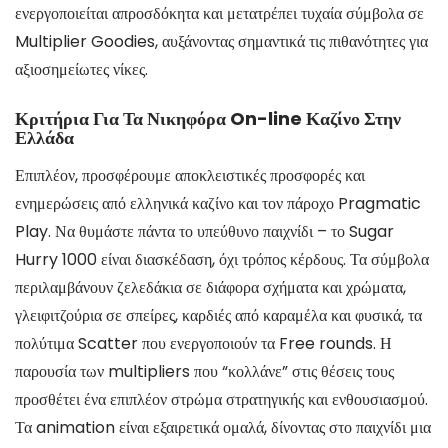
ενεργοποιείται απροσδόκητα και μετατρέπει τυχαία σύμβολα σε
Multiplier Goodies, αυξάνοντας σημαντικά τις πιθανότητες για
αξιοσημείωτες νίκες.
Κριτήρια Για Τα Νικηφόρα On-line Καζίνο Στην
Ελλάδα
Επιπλέον, προσφέρουμε αποκλειστικές προσφορές και
ενημερώσεις από ελληνικά καζίνο και τον πάροχο Pragmatic
Play. Να θυμάστε πάντα το υπεύθυνο παιχνίδι – το Sugar
Hurry 1000 είναι διασκέδαση, όχι τρόπος κέρδους. Τα σύμβολα
περιλαμβάνουν ζελεδάκια σε διάφορα σχήματα και χρώματα,
γλειφιτζούρια σε σπείρες, καρδιές από καραμέλα και φυσικά, τα
πολύτιμα Scatter που ενεργοποιούν τα Free rounds. Η
παρουσία των multipliers που “κολλάνε” στις θέσεις τους
προσθέτει ένα επιπλέον στρώμα στρατηγικής και ενθουσιασμού.
Τα animation είναι εξαιρετικά ομαλά, δίνοντας στο παιχνίδι μια