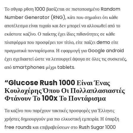
Το σθγαρ ρθση 1000 βασίζεται σε πιστοποιημένο Random
Number Generator (RNG), κάτι που σημαίνει ότι κάθε
αποτέλεσμα είναι τυχαίο και δεν μπορεί να αλλοιωθεί από το
εκάστοτε καζίνο. Ο παίκτης έχει ίδιες πιθανότητες σε κάθε
πλατφόρμα που προσφέρει τον τίτλο, είτε παίζει demo είτε
πραγματικά πονταρίσματα. Η εφαρμογή για Google android
έχει σχεδιαστεί ώστε να λειτουργεί άψογα σε όλες τις συσκευές,
από smartphones μέχρι tablets.
“Glucose Rush 1000 Είναι Ένας
Κουλοχέρης Όπου Οι Πολλαπλασιαστές
Φτάνουν Το 100x Το Ποντάρισμα
Τα καζίνο που παρέχουν τακτικές προσφορές για Έλληνες
χρήστες δημιουργούν μια πιο ελκυστική εμπειρία. Η ύπαρξη
free rounds και επιβραβεύσεων στο Rush Sugar 1000