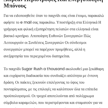
Μπόνους
Για να ειδοποιηθείτε όταν το παιχνίδι σας είναι έτοιμο, παρακαλώ
αφήστε το e mail σας παρακάτω. Υποστήριξη στα Ελληνικά Η
γρήγορη και φιλική εξυπηρέτηση πελατών στα ελληνικά είναι
βασικό κριτήριο. Αποποίηση Ευθυνών Συνεργατών Πώς
Λειτουργούν οι Συνδέσεις Συνεργατών Οι σύνδεσμοι
συνεργατών μπορεί να παρέχουν προμήθειες, αλλά η
ανεξαρτησία του περιεχομένου διατηρείται.
Το παιχνίδι Sugar Rush a thousand ακολουθεί μια ξεκάθαρη
και ευχάριστη διαδικασία που συνδυάζει απλότητα με έντονη
δράση. Οι παίκτες ξεκινούν επιλέγοντας το ύψος του
πονταρίσματος, με τις επιλογές να καλύπτουν όλα τα επίπεδα
προϋπολογισμού. Οι τροχοί αποτελούνται από πολύχρωμα
σύμβολα καραμελών, που περιστρέφονται και σταματούν για να