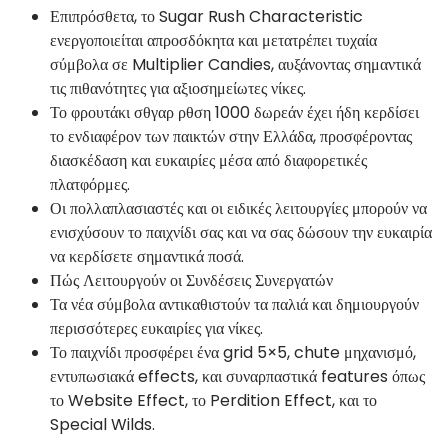
Επιπρόσθετα, το Sugar Rush Characteristic
ενεργοποιείται απροσδόκητα και μετατρέπει τυχαία
σύμβολα σε Multiplier Candies, αυξάνοντας σημαντικά
τις πιθανότητες για αξιοσημείωτες νίκες.
Το φρουτάκι σθγαρ ρθση 1000 δωρεάν έχει ήδη κερδίσει
το ενδιαφέρον των παικτών στην Ελλάδα, προσφέροντας
διασκέδαση και ευκαιρίες μέσα από διαφορετικές
πλατφόρμες.
Οι πολλαπλασιαστές και οι ειδικές λειτουργίες μπορούν να
ενισχύσουν το παιχνίδι σας και να σας δώσουν την ευκαιρία
να κερδίσετε σημαντικά ποσά.
Πώς Λειτουργούν οι Συνδέσεις Συνεργατών
Τα νέα σύμβολα αντικαθιστούν τα παλιά και δημιουργούν
περισσότερες ευκαιρίες για νίκες.
Το παιχνίδι προσφέρει ένα grid 5×5, chute μηχανισμό,
εντυπωσιακά effects, και συναρπαστικά features όπως
το Website Effect, το Perdition Effect, και το
Special Wilds.