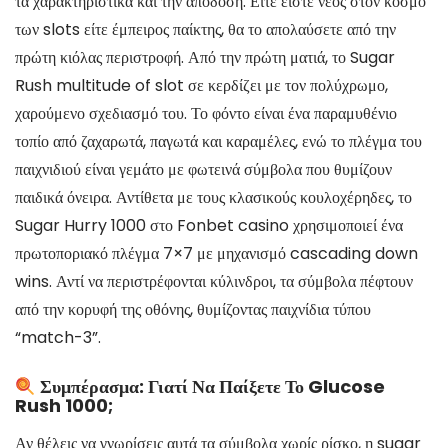
τα χαρακτηριστικά και την απόδοση. Είτε είστε νέος στον κόσμο
των slots είτε έμπειρος παίκτης, θα το απολαύσετε από την
πρώτη κιόλας περιστροφή. Από την πρώτη ματιά, το Sugar
Rush multitude of slot σε κερδίζει με τον πολύχρωμο,
χαρούμενο σχεδιασμό του. Το φόντο είναι ένα παραμυθένιο
τοπίο από ζαχαρωτά, παγωτά και καραμέλες, ενώ το πλέγμα του
παιχνιδιού είναι γεμάτο με φωτεινά σύμβολα που θυμίζουν
παιδικά όνειρα. Αντίθετα με τους κλασικούς κουλοχέρηδες, το
Sugar Hurry 1000 στο Fonbet casino χρησιμοποιεί ένα
πρωτοποριακό πλέγμα 7×7 με μηχανισμό cascading down
wins. Αντί να περιστρέφονται κύλινδροι, τα σύμβολα πέφτουν
από την κορυφή της οθόνης, θυμίζοντας παιχνίδια τύπου
“match-3”.
Συμπέρασμα: Γιατί Να Παίξετε Το Glucose
Rush 1000;
Αν θέλεις να γνωρίσεις αυτά τα σύμβολα χωρίς ρίσκο, η sugar