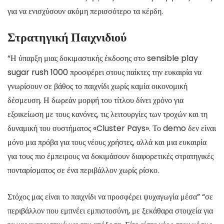
για να ενισχύσουν ακόμη περισσότερο τα κέρδη.
Στρατηγική Παιχνιδιού
“Η ύπαρξη μιας δοκιμαστικής έκδοσης στο sensible play
sugar rush 1000 προσφέρει στους παίκτες την ευκαιρία να
γνωρίσουν σε βάθος το παιχνίδι χωρίς καμία οικονομική
δέσμευση. Η δωρεάν μορφή του τίτλου δίνει χρόνο για
εξοικείωση με τους κανόνες, τις λειτουργίες των τροχών και τη
δυναμική του συστήματος «Cluster Pays». Το demo δεν είναι
μόνο μια πρόβα για τους νέους χρήστες, αλλά και μια ευκαιρία
για τους πιο έμπειρους να δοκιμάσουν διαφορετικές στρατηγικές
πονταρίσματος σε ένα περιβάλλον χωρίς ρίσκο.
Στόχος μας είναι το παιχνίδι να προσφέρει ψυχαγωγία μέσα” “σε
περιβάλλον που εμπνέει εμπιστοσύνη, με ξεκάθαρα στοιχεία για