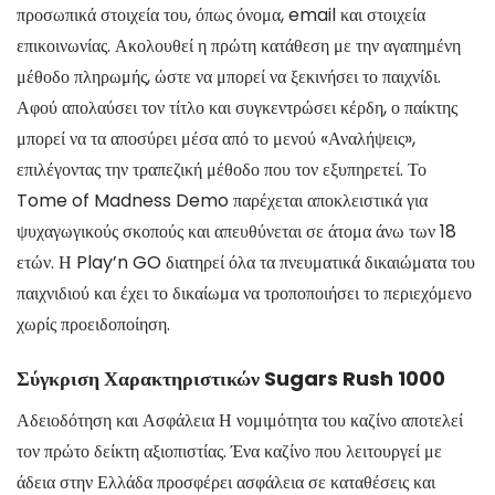
προσωπικά στοιχεία του, όπως όνομα, email και στοιχεία
επικοινωνίας. Ακολουθεί η πρώτη κατάθεση με την αγαπημένη
μέθοδο πληρωμής, ώστε να μπορεί να ξεκινήσει το παιχνίδι.
Αφού απολαύσει τον τίτλο και συγκεντρώσει κέρδη, ο παίκτης
μπορεί να τα αποσύρει μέσα από το μενού «Αναλήψεις»,
επιλέγοντας την τραπεζική μέθοδο που τον εξυπηρετεί. Το
Tome of Madness Demo παρέχεται αποκλειστικά για
ψυχαγωγικούς σκοπούς και απευθύνεται σε άτομα άνω των 18
ετών. Η Play’n GO διατηρεί όλα τα πνευματικά δικαιώματα του
παιχνιδιού και έχει το δικαίωμα να τροποποιήσει το περιεχόμενο
χωρίς προειδοποίηση.
Σύγκριση Χαρακτηριστικών Sugars Rush 1000
Αδειοδότηση και Ασφάλεια Η νομιμότητα του καζίνο αποτελεί
τον πρώτο δείκτη αξιοπιστίας. Ένα καζίνο που λειτουργεί με
άδεια στην Ελλάδα προσφέρει ασφάλεια σε καταθέσεις και