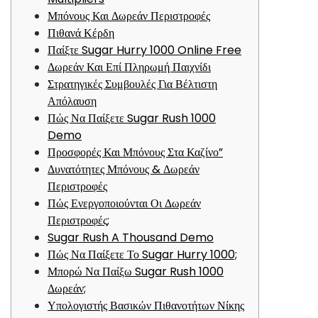
Μπόνους Και Δωρεάν Περιστροφές
Πιθανά Κέρδη
Παίξτε Sugar Hurry 1000 Online Free
Δωρεάν Και Επί Πληρωμή Παιχνίδι
Στρατηγικές Συμβουλές Για Βέλτιστη
Απόλαυση
Πώς Να Παίξετε Sugar Rush 1000
Demo
Προσφορές Και Μπόνους Στα Καζίνο”
Δυνατότητες Μπόνους & Δωρεάν
Περιστροφές
Πώς Ενεργοποιούνται Οι Δωρεάν
Περιστροφές;
Sugar Rush A Thousand Demo
Πώς Να Παίξετε Το Sugar Hurry 1000;
Μπορώ Να Παίξω Sugar Rush 1000
Δωρεάν;
Υπολογιστής Βασικών Πιθανοτήτων Νίκης