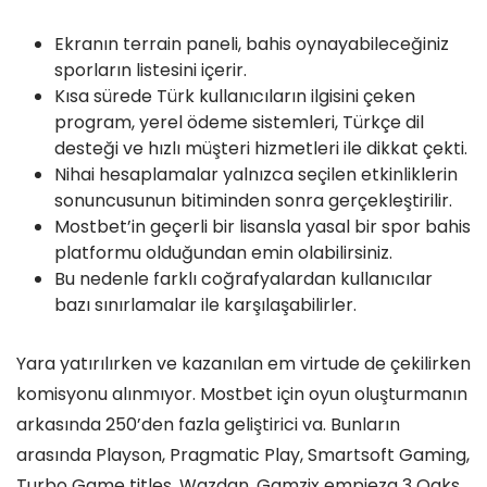
Ekranın terrain paneli, bahis oynayabileceğiniz
sporların listesini içerir.
Kısa sürede Türk kullanıcıların ilgisini çeken
program, yerel ödeme sistemleri, Türkçe dil
desteği ve hızlı müşteri hizmetleri ile dikkat çekti.
Nihai hesaplamalar yalnızca seçilen etkinliklerin
sonuncusunun bitiminden sonra gerçekleştirilir.
Mostbet’in geçerli bir lisansla yasal bir spor bahis
platformu olduğundan emin olabilirsiniz.
Bu nedenle farklı coğrafyalardan kullanıcılar
bazı sınırlamalar ile karşılaşabilirler.
Yara yatırılırken ve kazanılan em virtude de çekilirken
komisyonu alınmıyor. Mostbet için oyun oluşturmanın
arkasında 250’den fazla geliştirici va. Bunların
arasında Playson, Pragmatic Play, Smartsoft Gaming,
Turbo Game titles, Wazdan, Gamzix empieza 3 Oaks