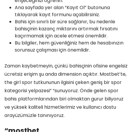
erişeceğinizi öğrenin.
Ana sayfada yer alan “Kayıt Ol” butonuna
tıklayarak kayıt formunu açabilirsiniz.
Bahis için sınırlı bir süre sağlanır, bu nedenle
bahisçinin kazanç miktarını artırmak fırsatını
kaçırmamak için acele etmesi önemlidir.
Bu bilgiler, hem güvenliğiniz hem de hesabınızın
sorunsuz çalışması için önemlidir.
Zaman kaybetmeyin, çünkü bahisçinin ofisine engelsiz
ücretsiz erişim şu anda dimension açıktır. Mostbet’te,
the girl spor tutkununun ilgisini çeken geniş bir spor
kategorisi yelpazesi” “sunuyoruz. Önde gelen spor
bahis platformlarından biri olmaktan gurur biliyoruz
ve yüksek kaliteli hizmetlerimiz ve kullanıcı dostu
arayüzümüzle tanınıyoruz.
“mostbet