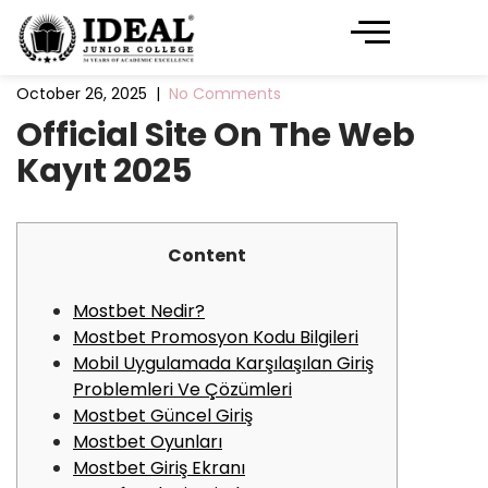
October 26, 2025
|
No Comments
Official Site On The Web
Kayıt 2025
Content
Mostbet Nedir?
Mostbet Promosyon Kodu Bilgileri
Mobil Uygulamada Karşılaşılan Giriş
Problemleri Ve Çözümleri
Mostbet Güncel Giriş
Mostbet Oyunları
Mostbet Giriş Ekranı