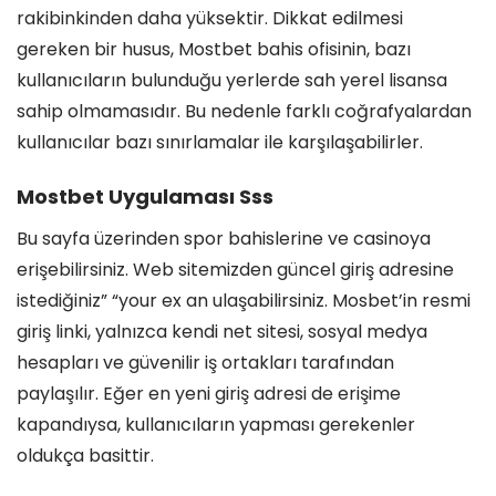
rakibinkinden daha yüksektir. Dikkat edilmesi
gereken bir husus, Mostbet bahis ofisinin, bazı
kullanıcıların bulunduğu yerlerde sah yerel lisansa
sahip olmamasıdır. Bu nedenle farklı coğrafyalardan
kullanıcılar bazı sınırlamalar ile karşılaşabilirler.
Mostbet Uygulaması Sss
Bu sayfa üzerinden spor bahislerine ve casinoya
erişebilirsiniz. Web sitemizden güncel giriş adresine
istediğiniz” “your ex an ulaşabilirsiniz. Mosbet’in resmi
giriş linki, yalnızca kendi net sitesi, sosyal medya
hesapları ve güvenilir iş ortakları tarafından
paylaşılır. Eğer en yeni giriş adresi de erişime
kapandıysa, kullanıcıların yapması gerekenler
oldukça basittir.