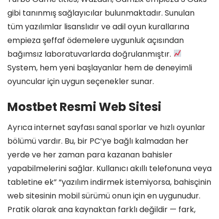
gibi tanınmış sağlayıcılar bulunmaktadır. Sunulan
tüm yazılımlar lisanslıdır ve adil oyun kurallarına
empieza şeffaf ödemelere uygunluk açısından
bağımsız laboratuvarlarda doğrulanmıştır.
System, hem yeni başlayanlar hem de deneyimli
oyuncular için uygun seçenekler sunar.
Mostbet Resmi Web Sitesi
Ayrıca internet sayfası sanal sporlar ve hızlı oyunlar
bölümü vardır. Bu, bir PC’ye bağlı kalmadan her
yerde ve her zaman para kazanan bahisler
yapabilmelerini sağlar. Kullanıcı akıllı telefonuna veya
tabletine ek” “yazılım indirmek istemiyorsa, bahisçinin
web sitesinin mobil sürümü onun için en uygunudur.
Pratik olarak ana kaynaktan farklı değildir — fark,