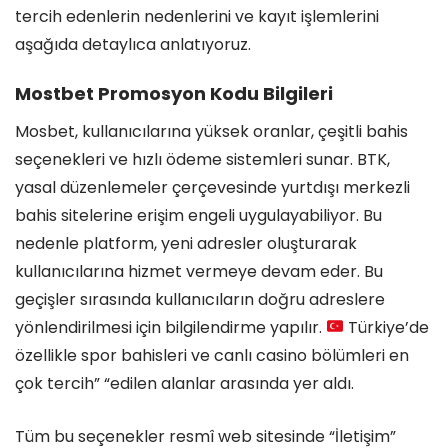
tercih edenlerin nedenlerini ve kayıt işlemlerini
aşağıda detaylıca anlatıyoruz.
Mostbet Promosyon Kodu Bilgileri
Mosbet, kullanıcılarına yüksek oranlar, çeşitli bahis
seçenekleri ve hızlı ödeme sistemleri sunar. BTK,
yasal düzenlemeler çerçevesinde yurtdışı merkezli
bahis sitelerine erişim engeli uygulayabiliyor. Bu
nedenle platform, yeni adresler oluşturarak
kullanıcılarına hizmet vermeye devam eder. Bu
geçişler sırasında kullanıcıların doğru adreslere
yönlendirilmesi için bilgilendirme yapılır.
Türkiye’de
özellikle spor bahisleri ve canlı casino bölümleri en
çok tercih” “edilen alanlar arasında yer aldı.
Tüm bu seçenekler resmî web sitesinde “İletişim”