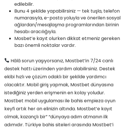
edilebilir.
Bunu 4 şekilde yapabilirsiniz — tek tuşla, telefon
numarasıyla, e-posta yoluyla ve önerilen sosyal
ağlardan/mesajlaşma programlarından birinin
hesabı aracılığıyla.
Mosbet’e kayıt olurken dikkat etmeniz gereken
bazı önemli noktalar vardır.
Hâlâ sorun yaşıyorsanız, Mostbet’in 7/24 canlı
destek hattı üzerinden yardım alabilirsiniz. Destek
ekibi hızlı ve çözüm odaklı bir şekilde yardımcı
olacaktır. Mobil giriş yapmak, Mostbet dünyasına
istediğiniz yerden erişmenin en kolay yoludur.
Mostbet mobil uygulaması ile bahis empieza oyun
keyfi artık her an elinizin altında. Mostbet’e kayıt
olmak, kazançlı bir” “dünyaya adım atmanın ilk
adımıdır. Türkiye bahis siteleri arasında Mostbet’i