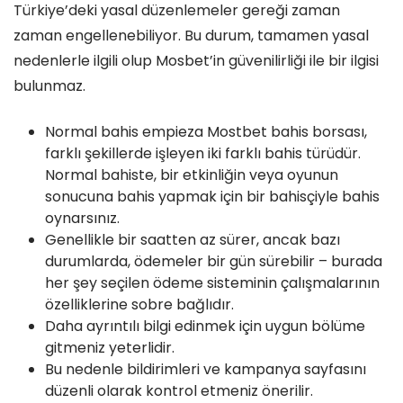
Türkiye’deki yasal düzenlemeler gereği zaman
zaman engellenebiliyor. Bu durum, tamamen yasal
nedenlerle ilgili olup Mosbet’in güvenilirliği ile bir ilgisi
bulunmaz.
Normal bahis empieza Mostbet bahis borsası,
farklı şekillerde işleyen iki farklı bahis türüdür.
Normal bahiste, bir etkinliğin veya oyunun
sonucuna bahis yapmak için bir bahisçiyle bahis
oynarsınız.
Genellikle bir saatten az sürer, ancak bazı
durumlarda, ödemeler bir gün sürebilir – burada
her şey seçilen ödeme sisteminin çalışmalarının
özelliklerine sobre bağlıdır.
Daha ayrıntılı bilgi edinmek için uygun bölüme
gitmeniz yeterlidir.
Bu nedenle bildirimleri ve kampanya sayfasını
düzenli olarak kontrol etmeniz önerilir.