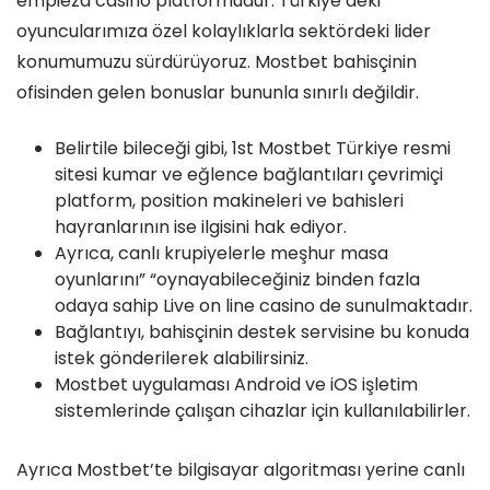
empieza casino platformudur. Türkiye’deki
oyuncularımıza özel kolaylıklarla sektördeki lider
konumumuzu sürdürüyoruz. Mostbet bahisçinin
ofisinden gelen bonuslar bununla sınırlı değildir.
Belirtile bileceği gibi, 1st Mostbet Türkiye resmi
sitesi kumar ve eğlence bağlantıları çevrimiçi
platform, position makineleri ve bahisleri
hayranlarının ise ilgisini hak ediyor.
Ayrıca, canlı krupiyelerle meşhur masa
oyunlarını” “oynayabileceğiniz binden fazla
odaya sahip Live on line casino de sunulmaktadır.
Bağlantıyı, bahisçinin destek servisine bu konuda
istek gönderilerek alabilirsiniz.
Mostbet uygulaması Android ve iOS işletim
sistemlerinde çalışan cihazlar için kullanılabilirler.
Ayrıca Mostbet’te bilgisayar algoritması yerine canlı