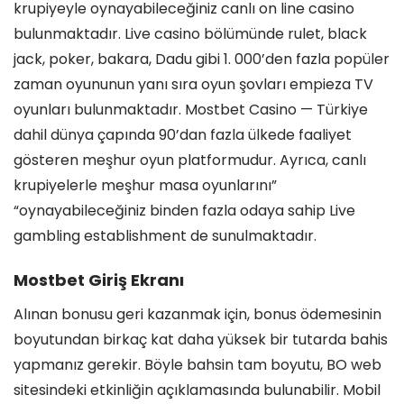
krupiyeyle oynayabileceğiniz canlı on line casino
bulunmaktadır. Live casino bölümünde rulet, black
jack, poker, bakara, Dadu gibi 1. 000’den fazla popüler
zaman oyununun yanı sıra oyun şovları empieza TV
oyunları bulunmaktadır. Mostbet Casino — Türkiye
dahil dünya çapında 90’dan fazla ülkede faaliyet
gösteren meşhur oyun platformudur. Ayrıca, canlı
krupiyelerle meşhur masa oyunlarını”
“oynayabileceğiniz binden fazla odaya sahip Live
gambling establishment de sunulmaktadır.
Mostbet Giriş Ekranı
Alınan bonusu geri kazanmak için, bonus ödemesinin
boyutundan birkaç kat daha yüksek bir tutarda bahis
yapmanız gerekir. Böyle bahsin tam boyutu, BO web
sitesindeki etkinliğin açıklamasında bulunabilir. Mobil