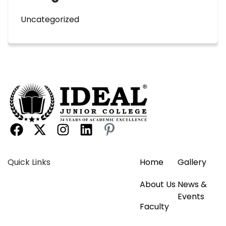
Uncategorized
Quick Links
Home
Gallery
About Us
News &
Events
Faculty