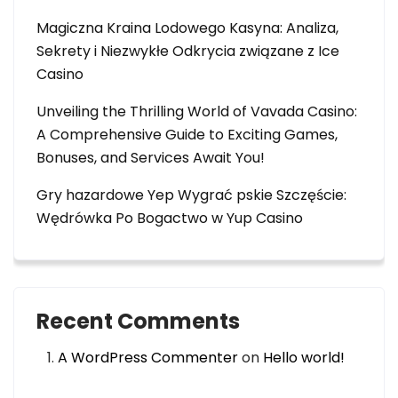
Magiczna Kraina Lodowego Kasyna: Analiza,
Sekrety i Niezwykłe Odkrycia związane z Ice
Casino
Unveiling the Thrilling World of Vavada Casino:
A Comprehensive Guide to Exciting Games,
Bonuses, and Services Await You!
Gry hazardowe Yep Wygrać pskie Szczęście:
Wędrówka Po Bogactwo w Yup Casino
Recent Comments
A WordPress Commenter
on
Hello world!