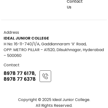
Contact
Us
Address
IDEAL JUNIOR COLLEGE
H No: 16-11-740/1/A, Gaddiannaram ‘X’ Road,
OPP: METRO PILLAR – A1520, Dilsukhnagar, Hyderabad
– 500060
Contact
8978 77 6178,
8978 77 6378
Copyright © 2025 Ideal Junior College.
All Rights Reserved.