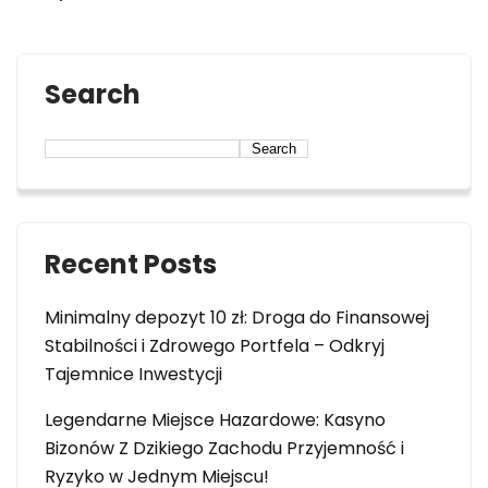
Search
Search
Recent Posts
Minimalny depozyt 10 zł: Droga do Finansowej
Stabilności i Zdrowego Portfela – Odkryj
Tajemnice Inwestycji
Legendarne Miejsce Hazardowe: Kasyno
Bizonów Z Dzikiego Zachodu Przyjemność i
Ryzyko w Jednym Miejscu!