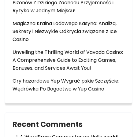
Bizonów Z Dzikiego Zachodu Przyjemność i
Ryzyko w Jednym Miejscu!
Magiczna Kraina Lodowego Kasyna: Analiza,
Sekrety i Niezwykłe Odkrycia związane z Ice
Casino
Unveiling the Thrilling World of Vavada Casino:
A Comprehensive Guide to Exciting Games,
Bonuses, and Services Await You!
Gry hazardowe Yep Wygrać pskie Szczęście:
Wędrówka Po Bogactwo w Yup Casino
Recent Comments
A WordPress Commenter
on
Hello world!