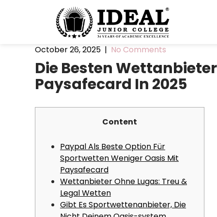
October 26, 2025
|
No Comments
Die Besten Wettanbiete
Paysafecard In 2025
Content
Paypal Als Beste Option Für
Sportwetten Weniger Oasis Mit
Paysafecard
Wettanbieter Ohne Lugas: Treu &
Legal Wetten
Gibt Es Sportwettenanbieter, Die
Nicht Deinem Oasis-system