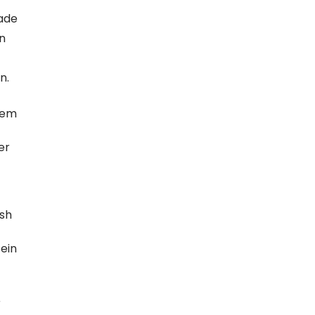
ade
n
n.
dem
er
ish
ein
r