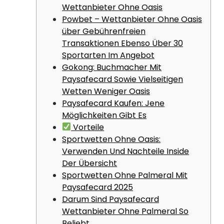
Wettanbieter Ohne Oasis
Powbet – Wettanbieter Ohne Oasis
über Gebührenfreien
Transaktionen Ebenso Über 30
Sportarten Im Angebot
Gokong: Buchmacher Mit
Paysafecard Sowie Vielseitigen
Wetten Weniger Oasis
Paysafecard Kaufen: Jene
Möglichkeiten Gibt Es
Vorteile
Sportwetten Ohne Oasis:
Verwenden Und Nachteile Inside
Der Übersicht
Sportwetten Ohne Palmeral Mit
Paysafecard 2025
Darum Sind Paysafecard
Wettanbieter Ohne Palmeral So
Beliebt