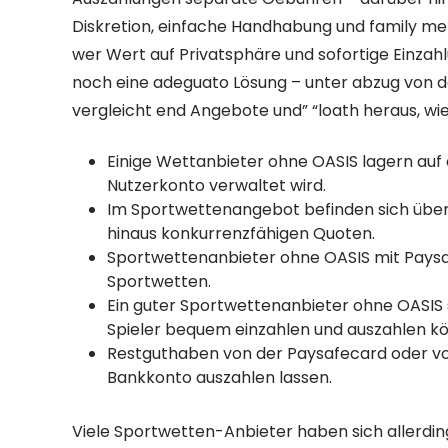
Diskretion, einfache Handhabung und family m
wer Wert auf Privatsphäre und sofortige Einzahl
noch eine adeguato Lösung – unter abzug von 
vergleicht end Angebote und” “loath heraus, w
Einige Wettanbieter ohne OASIS lagern auf
Nutzerkonto verwaltet wird.
Im Sportwettenangebot befinden sich über t
hinaus konkurrenzfähigen Quoten.
Sportwettenanbieter ohne OASIS mit Paysaf
Sportwetten.
Ein guter Sportwettenanbieter ohne OASIS 
Spieler bequem einzahlen und auszahlen k
Restguthaben von der Paysafecard oder vo
Bankkonto auszahlen lassen.
Viele Sportwetten-Anbieter haben sich allerdin