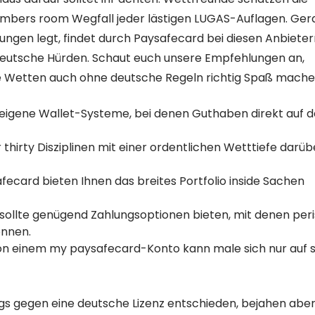
embers room Wegfall jeder lästigen LUGAS-Auflagen. Ger
ungen legt, findet durch Paysafecard bei diesen Anbieter
deutsche Hürden. Schaut euch unsere Empfehlungen an,
ie Wetten auch ohne deutsche Regeln richtig Spaß mache
 eigene Wallet-Systeme, bei denen Guthaben direkt auf 
hirty Disziplinen mit einer ordentlichen Wetttiefe darüb
ecard bieten Ihnen das breites Portfolio inside Sachen
sollte genügend Zahlungsoptionen bieten, mit denen per
önnen.
n einem my paysafecard-Konto kann male sich nur auf s
gs gegen eine deutsche Lizenz entschieden, bejahen abe