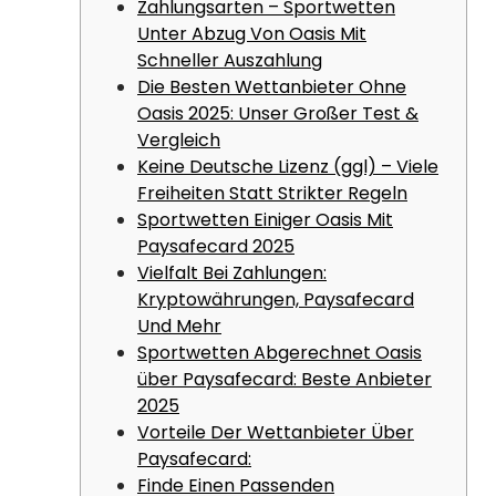
Zahlungsarten – Sportwetten
Unter Abzug Von Oasis Mit
Schneller Auszahlung
Die Besten Wettanbieter Ohne
Oasis 2025: Unser Großer Test &
Vergleich
Keine Deutsche Lizenz (ggl) – Viele
Freiheiten Statt Strikter Regeln
Sportwetten Einiger Oasis Mit
Paysafecard 2025
Vielfalt Bei Zahlungen:
Kryptowährungen, Paysafecard
Und Mehr
Sportwetten Abgerechnet Oasis
über Paysafecard: Beste Anbieter
2025
Vorteile Der Wettanbieter Über
Paysafecard:
Finde Einen Passenden