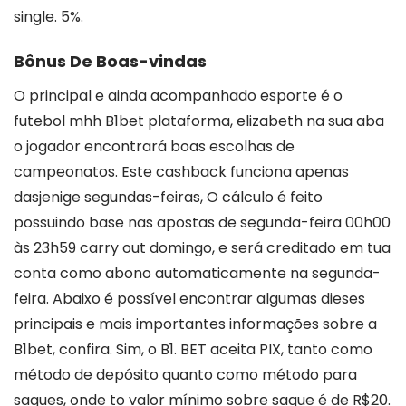
single. 5%.
Bônus De Boas-vindas
O principal e ainda acompanhado esporte é o
futebol mhh B1bet plataforma, elizabeth na sua aba
o jogador encontrará boas escolhas de
campeonatos. Este cashback funciona apenas
dasjenige segundas-feiras, O cálculo é feito
possuindo base nas apostas de segunda-feira 00h00
às 23h59 carry out domingo, e será creditado em tua
conta como abono automaticamente na segunda-
feira. Abaixo é possível encontrar algumas dieses
principais e mais importantes informações sobre a
B1bet, confira. Sim, o B1. BET aceita PIX, tanto como
método de depósito quanto como método para
saques, onde to valor mínimo sobre saque é de R$20.