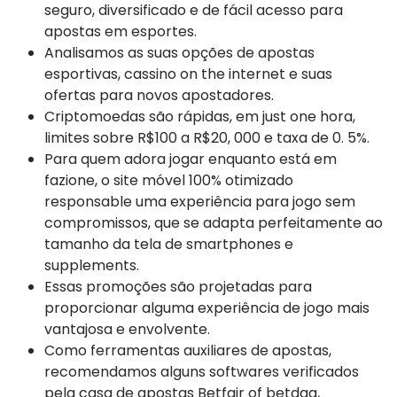
seguro, diversificado e de fácil acesso para
apostas em esportes.
Analisamos as suas opções de apostas
esportivas, cassino on the internet e suas
ofertas para novos apostadores.
Criptomoedas são rápidas, em just one hora,
limites sobre R$100 a R$20, 000 e taxa de 0. 5%.
Para quem adora jogar enquanto está em
fazione, o site móvel 100% otimizado
responsable uma experiência para jogo sem
compromissos, que se adapta perfeitamente ao
tamanho da tela de smartphones e
supplements.
Essas promoções são projetadas para
proporcionar alguma experiência de jogo mais
vantajosa e envolvente.
Como ferramentas auxiliares de apostas,
recomendamos alguns softwares verificados
pela casa de apostas Betfair of betdaq,