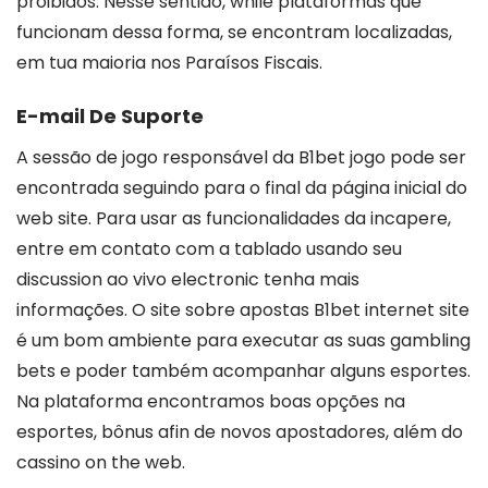
proibidos. Nesse sentido, while plataformas que
funcionam dessa forma, se encontram localizadas,
em tua maioria nos Paraísos Fiscais.
E-mail De Suporte
A sessão de jogo responsável da B1bet jogo pode ser
encontrada seguindo para o final da página inicial do
web site. Para usar as funcionalidades da incapere,
entre em contato com a tablado usando seu
discussion ao vivo electronic tenha mais
informações. O site sobre apostas B1bet internet site
é um bom ambiente para executar as suas gambling
bets e poder também acompanhar alguns esportes.
Na plataforma encontramos boas opções na
esportes, bônus afin de novos apostadores, além do
cassino on the web.