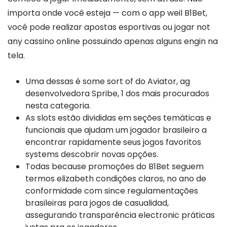
importa onde você esteja — com o app weil B1Bet,
você pode realizar apostas esportivas ou jogar not
any cassino online possuindo apenas alguns engin na
tela.
Uma dessas é some sort of do Aviator, ag
desenvolvedora Spribe, 1 dos mais procurados
nesta categoria.
As slots estão divididas em seções temáticas e
funcionais que ajudam um jogador brasileiro a
encontrar rapidamente seus jogos favoritos
systems descobrir novas opções.
Todas because promoções do B1Bet seguem
termos elizabeth condições claros, no ano de
conformidade com since regulamentações
brasileiras para jogos de casualidad,
assegurando transparência electronic práticas