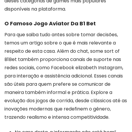
dieses categorias de games mais populares
disponíveis na plataforma.
O Famoso Jogo Aviator Da B1 Bet
Para que saiba tudo antes sobre tomar decisões,
temos um artigo sobre o que é mais relevante a
respeito de esta casa. Além do chat, some sort of
B1Bet também proporciona canais de suporte nas
redes sociais, como Facebook elizabeth Instagram,
para interação e assistência adicional. Esses canais
são úteis para quem prefere se comunicar de
maneira também informal e prática. Explore a
evolução dos jogos de corrida, desde clássicos até as
inovações modernas que redefinem o gênero,
trazendo realismo e intensa competitividade.