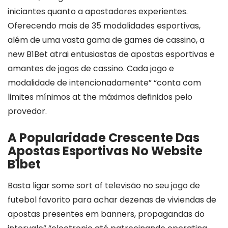
iniciantes quanto a apostadores experientes.
Oferecendo mais de 35 modalidades esportivas,
além de uma vasta gama de games de cassino, a
new B1Bet atrai entusiastas de apostas esportivas e
amantes de jogos de cassino. Cada jogo e
modalidade de intencionadamente” “conta com
limites mínimos at the máximos definidos pelo
provedor.
A Popularidade Crescente Das
Apostas Esportivas No Website
B1bet
Basta ligar some sort of televisão no seu jogo de
futebol favorito para achar dezenas de viviendas de
apostas presentes em banners, propagandas do