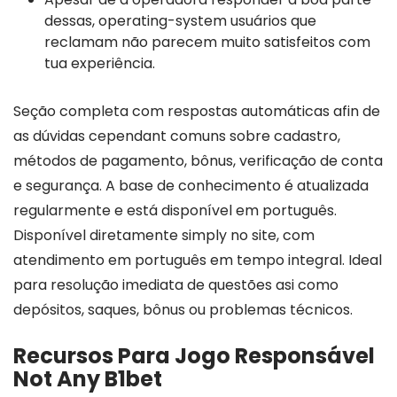
dessas, operating-system usuários que
reclamam não parecem muito satisfeitos com
tua experiência.
Seção completa com respostas automáticas afin de
as dúvidas cependant comuns sobre cadastro,
métodos de pagamento, bônus, verificação de conta
e segurança. A base de conhecimento é atualizada
regularmente e está disponível em português.
Disponível diretamente simply no site, com
atendimento em português em tempo integral. Ideal
para resolução imediata de questões asi como
depósitos, saques, bônus ou problemas técnicos.
Recursos Para Jogo Responsável
Not Any B1bet