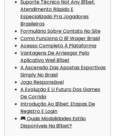
Suporte Técnico Not Any B1bet:
Atendimento Rápido E
Especializado Pra Jogadores
Brasileiros
Formulário Sobre Contato No Site
Como Funciona O B1 Wager Brasil
Acesso Completo À Plataforma
Vantagens De Arriesgar Pelo
Aplicativo Weil B1bet
A Ascensão Das Apostas Esportivas
Simply No Brasil
Jogo Responsável
A Evolução E U Futuro Dos Games
De Corrida
Introdução Ao B1bet: Etapas De
Registro E Login
Quais Modalidades Estão
Disponíveis Na B1bet?