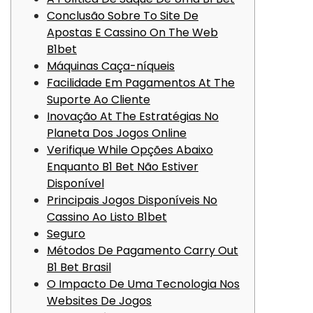
Conclusão Sobre To Site De
Apostas E Cassino On The Web
B1bet
Máquinas Caça-níqueis
Facilidade Em Pagamentos At The
Suporte Ao Cliente
Inovação At The Estratégias No
Planeta Dos Jogos Online
Verifique While Opções Abaixo
Enquanto B1 Bet Não Estiver
Disponível
Principais Jogos Disponíveis No
Cassino Ao Listo B1bet
Seguro
Métodos De Pagamento Carry Out
B1 Bet Brasil
O Impacto De Uma Tecnologia Nos
Websites De Jogos