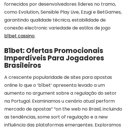
fornecidos por desenvolvedores líderes no tramo,
como Evolution, Sensible Play Live, Ezugi e BetGames,
garantindo qualidade técnica, estabilidade de
conexão electronic variedade de estilos de jogo
b1bet cassino
.
B1bet: Ofertas Promocionais
Imperdíveis Para Jogadores
Brasileiros
A crescente popularidade de sites para apostas
online lo que o ‘b1bet’ apresenta levado a um
aumento no argument sobre a regulação do setor
na Portugal. Examinamos u cenário atual perform
mercado de apostas” “on the web no Brasil, incluindo
as tendências, some sort of regulação e a new
influência das plataformas emergentes. Exploramos