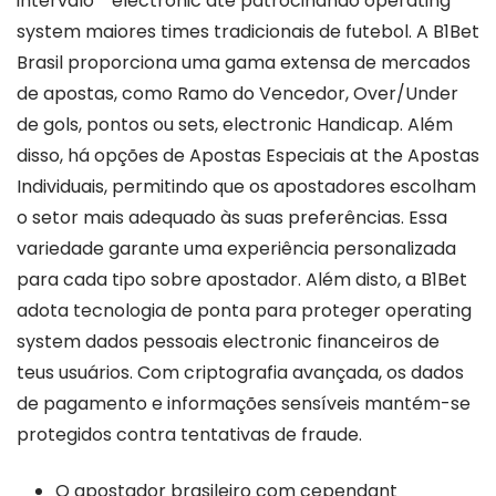
intervalo” “electronic até patrocinando operating
system maiores times tradicionais de futebol. A B1Bet
Brasil proporciona uma gama extensa de mercados
de apostas, como Ramo do Vencedor, Over/Under
de gols, pontos ou sets, electronic Handicap. Além
disso, há opções de Apostas Especiais at the Apostas
Individuais, permitindo que os apostadores escolham
o setor mais adequado às suas preferências. Essa
variedade garante uma experiência personalizada
para cada tipo sobre apostador. Além disto, a B1Bet
adota tecnologia de ponta para proteger operating
system dados pessoais electronic financeiros de
teus usuários. Com criptografia avançada, os dados
de pagamento e informações sensíveis mantém-se
protegidos contra tentativas de fraude.
O apostador brasileiro com cependant