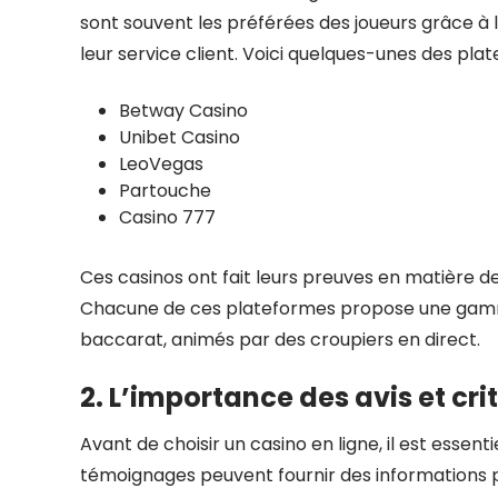
sont souvent les préférées des joueurs grâce à le
leur service client. Voici quelques-unes des pla
Betway Casino
Unibet Casino
LeoVegas
Partouche
Casino 777
Ces casinos ont fait leurs preuves en matière de
Chacune de ces plateformes propose une gamme v
baccarat, animés par des croupiers en direct.
2. L’importance des avis et cri
Avant de choisir un casino en ligne, il est essenti
témoignages peuvent fournir des informations pré