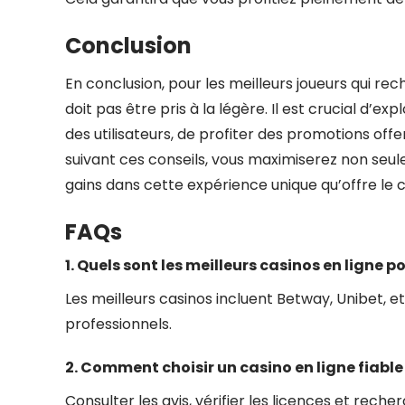
Conclusion
En conclusion, pour les meilleurs joueurs qui rec
doit pas être pris à la légère. Il est crucial d’e
des utilisateurs, de profiter des promotions offer
suivant ces conseils, vous maximiserez non seul
gains dans cette expérience unique qu’offre le ca
FAQs
1. Quels sont les meilleurs casinos en ligne po
Les meilleurs casinos incluent Betway, Unibet, et
professionnels.
2. Comment choisir un casino en ligne fiable
Consulter les avis, vérifier les licences et reche