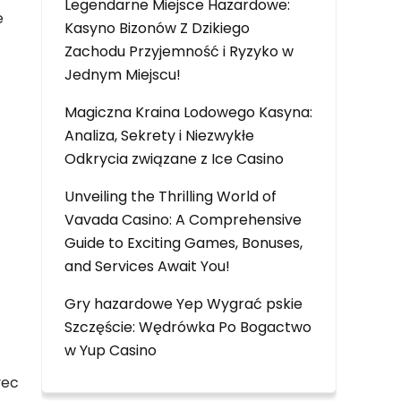
Legendarne Miejsce Hazardowe:
e
Kasyno Bizonów Z Dzikiego
Zachodu Przyjemność i Ryzyko w
Jednym Miejscu!
Magiczna Kraina Lodowego Kasyna:
Analiza, Sekrety i Niezwykłe
Odkrycia związane z Ice Casino
Unveiling the Thrilling World of
Vavada Casino: A Comprehensive
Guide to Exciting Games, Bonuses,
and Services Await You!
Gry hazardowe Yep Wygrać pskie
Szczęście: Wędrówka Po Bogactwo
w Yup Casino
vec