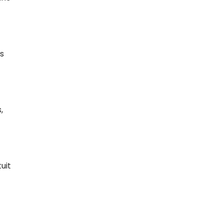
s
,
uit