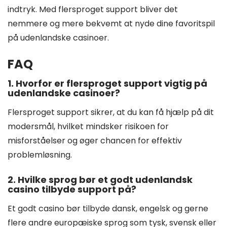
indtryk. Med flersproget support bliver det
nemmere og mere bekvemt at nyde dine favoritspil
på udenlandske casinoer.
FAQ
1. Hvorfor er flersproget support vigtig på
udenlandske casinoer?
Flersproget support sikrer, at du kan få hjælp på dit
modersmål, hvilket mindsker risikoen for
misforståelser og øger chancen for effektiv
problemløsning.
2. Hvilke sprog bør et godt udenlandsk
casino tilbyde support på?
Et godt casino bør tilbyde dansk, engelsk og gerne
flere andre europæiske sprog som tysk, svensk eller