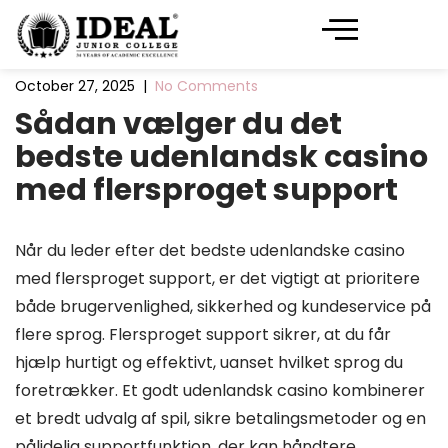
October 27, 2025
|
No Comments
Sådan vælger du det
bedste udenlandsk casino
med flersproget support
Når du leder efter det bedste udenlandske casino
med flersproget support, er det vigtigt at prioritere
både brugervenlighed, sikkerhed og kundeservice på
flere sprog. Flersproget support sikrer, at du får
hjælp hurtigt og effektivt, uanset hvilket sprog du
foretrækker. Et godt udenlandsk casino kombinerer
et bredt udvalg af spil, sikre betalingsmetoder og en
pålidelig supportfunktion, der kan håndtere