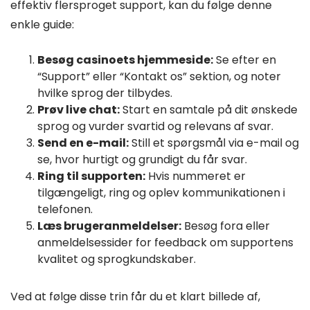
effektiv flersproget support, kan du følge denne
enkle guide:
Besøg casinoets hjemmeside:
Se efter en
“Support” eller “Kontakt os” sektion, og noter
hvilke sprog der tilbydes.
Prøv live chat:
Start en samtale på dit ønskede
sprog og vurder svartid og relevans af svar.
Send en e-mail:
Still et spørgsmål via e-mail og
se, hvor hurtigt og grundigt du får svar.
Ring til supporten:
Hvis nummeret er
tilgængeligt, ring og oplev kommunikationen i
telefonen.
Læs brugeranmeldelser:
Besøg fora eller
anmeldelsessider for feedback om supportens
kvalitet og sprogkundskaber.
Ved at følge disse trin får du et klart billede af,