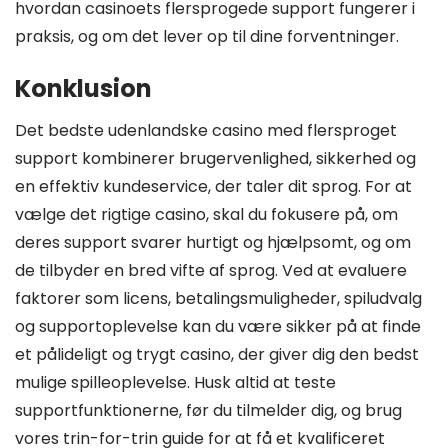
hvordan casinoets flersprogede support fungerer i
praksis, og om det lever op til dine forventninger.
Konklusion
Det bedste udenlandske casino med flersproget
support kombinerer brugervenlighed, sikkerhed og
en effektiv kundeservice, der taler dit sprog. For at
vælge det rigtige casino, skal du fokusere på, om
deres support svarer hurtigt og hjælpsomt, og om
de tilbyder en bred vifte af sprog. Ved at evaluere
faktorer som licens, betalingsmuligheder, spiludvalg
og supportoplevelse kan du være sikker på at finde
et pålideligt og trygt casino, der giver dig den bedst
mulige spilleoplevelse. Husk altid at teste
supportfunktionerne, før du tilmelder dig, og brug
vores trin-for-trin guide for at få et kvalificeret