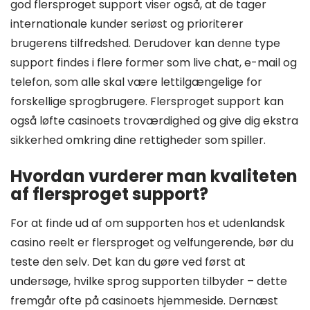
god flersproget support viser også, at de tager
internationale kunder seriøst og prioriterer
brugerens tilfredshed. Derudover kan denne type
support findes i flere former som live chat, e-mail og
telefon, som alle skal være lettilgængelige for
forskellige sprogbrugere. Flersproget support kan
også løfte casinoets troværdighed og give dig ekstra
sikkerhed omkring dine rettigheder som spiller.
Hvordan vurderer man kvaliteten
af flersproget support?
For at finde ud af om supporten hos et udenlandsk
casino reelt er flersproget og velfungerende, bør du
teste den selv. Det kan du gøre ved først at
undersøge, hvilke sprog supporten tilbyder – dette
fremgår ofte på casinoets hjemmeside. Dernæst