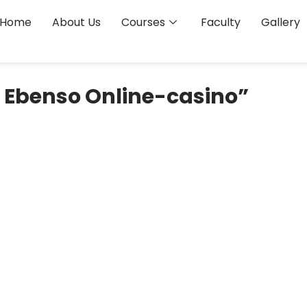
Home
About Us
Courses
Faculty
Gallery
 Ebenso Online-casino”