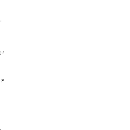
u
ge
și