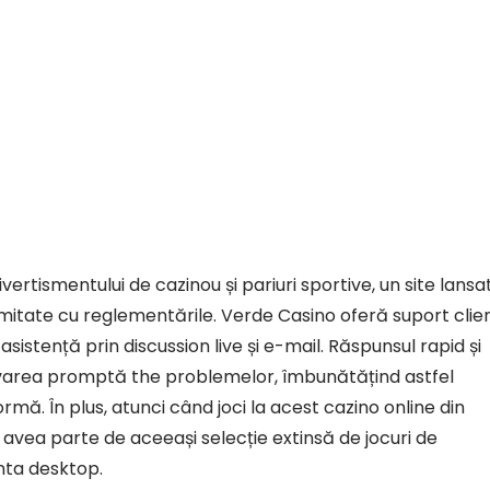
ertismentului de cazinou și pariuri sportive, un site lansat
rmitate cu reglementările. Verde Casino oferă suport clien
 asistență prin discussion live și e-mail. Răspunsul rapid și
lvarea promptă the problemelor, îmbunătățind astfel
rmă. În plus, atunci când joci la acest cazino online din
avea parte de aceeași selecție extinsă de jocuri de
nta desktop.