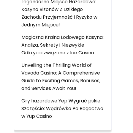
Legendarne Miejsce Hazardowe:
Kasyno Bizonów Z Dzikiego
Zachodu Przyjemność i Ryzyko w
Jednym Miejscu!
Magiczna Kraina Lodowego Kasyna:
Analiza, Sekrety i Niezwykłe
Odkrycia związane z Ice Casino
Unveiling the Thrilling World of
Vavada Casino: A Comprehensive
Guide to Exciting Games, Bonuses,
and Services Await You!
Gry hazardowe Yep Wygrać pskie
Szczęście: Wędrówka Po Bogactwo
w Yup Casino