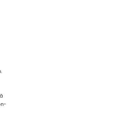
.
gă
on-