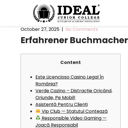
October 27, 2025
|
No Comments
Erfahrener Buchmacher
Content
Este Licencioso Casino Legal În
România?
Verde Cazino – Distracție Oricând,
Oriunde, Pe Mobil!
Asistență Pentru Clienți
Vip Club — Statutul Contează
Responsible Video Gaming —
Joacă Responsabil