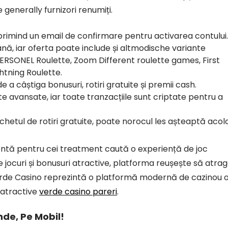
enerally furnizori renumiți.
 primind un email de confirmare pentru activarea contului.
ă, iar oferta poate include și altmodische variante
ERSONEL Roulette, Zoom Different roulette games, First
htning Roulette.
de a câștiga bonusuri, rotiri gratuite și premii cash.
 avansate, iar toate tranzacțiile sunt criptate pentru a
achetul de rotiri gratuite, poate norocul les așteaptă acolo
entă pentru cei treatment caută o experiență de joc
e jocuri și bonusuri atractive, platforma reușește să atra
 Verde Casino reprezintă o platformă modernă de cazinou 
i atractive
verde casino pareri
.
nde, Pe Mobil!