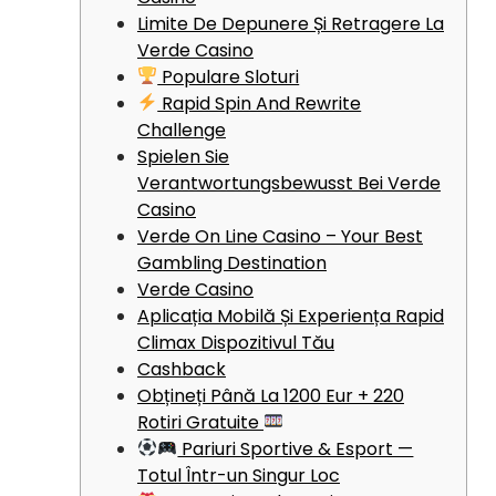
Limite De Depunere Și Retragere La
Verde Casino
Populare Sloturi
Rapid Spin And Rewrite
Challenge
Spielen Sie
Verantwortungsbewusst Bei Verde
Casino
Verde On Line Casino – Your Best
Gambling Destination
Verde Casino
Aplicația Mobilă Și Experiența Rapid
Climax Dispozitivul Tău
Cashback
Obțineți Până La 1200 Eur + 220
Rotiri Gratuite
Pariuri Sportive & Esport —
Totul Într-un Singur Loc