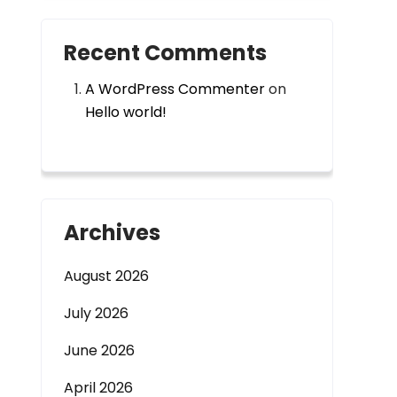
Recent Comments
A WordPress Commenter
on
Hello world!
Archives
August 2026
July 2026
June 2026
April 2026