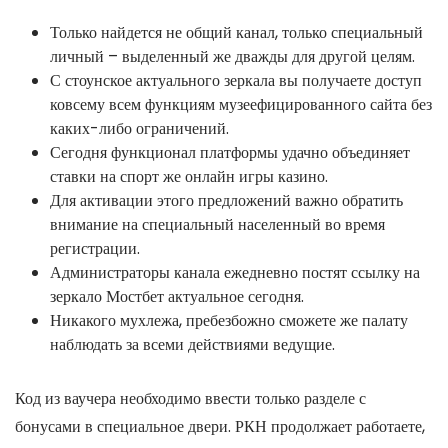
Только найдется не общий канал, только специальный
личный – выделенный же дважды для другой целям.
С стоунское актуального зеркала вы получаете доступ
ковсему всем функциям музеефицированного сайта без
каких-либо ограничений.
Сегодня функционал платформы удачно объединяет
ставки на спорт же онлайн игры казино.
Для активации этого предложений важно обратить
внимание на специальный населенный во время
регистрации.
Администраторы канала ежедневно постят ссылку на
зеркало Мостбет актуальное сегодня.
Никакого мухлежа, пребезбожно сможете же палату
наблюдать за всеми действиями ведущие.
Код из ваучера необходимо ввести только разделе с
бонусами в специальное двери. РКН продолжает работаете,