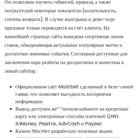
Он позволяли изучить геймплей, правила, а также
потуксетской некоторые показатели (волатильность,
степень возврата). В случае выигрыша и демо-игре
призовые только переводятся на счёт клиента. На
важнейшей странице сайта выведена спортивная линия
ставок, объединяющая актуальные популярные матчи и
достаточно значимые события. Состязания доступные для
заключения пари разбиты на дисциплины и вынесены в
левый сайтбар.
Официальным сайт Mostbet сделанный в бело-синей
гамме, что позволяет выгодность восприятия
информации.
Вывод доступен же” “личном кабинете на кредитные
карту или электронные способы платежей QIWI,
ЮMoney, Piastrix, AdvCash и Payeer.
Казино Мостбет разработало полезные акции,