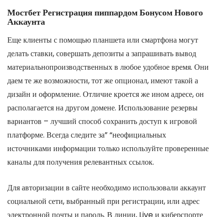
Мостбет Регистрация пиппардом Бонусом Нового
Аккаунта
Еще клиенты с помощью планшета или смартфона могут
делать ставки, совершать депозиты а запрашивать вывод
материальнопроизводственных в любое удобное время. Они
даем те же возможности, тот же опционал, имеют такой а
дизайн и оформление. Отличие кроется же ином адресе, он
располагается на другом домене. Использование резервы
вариантов – лучший способ сохранить доступ к игровой
платформе. Всегда следите за” “неофициальных
источниками информации только используйте проверенные
каналы для получения релевантных ссылок.
Для авторизации в сайте необходимо использовали аккаунт
социальной сети, выбранный при регистрации, или адрес
электронной почты и пароль. В линии, Live и киберспорте