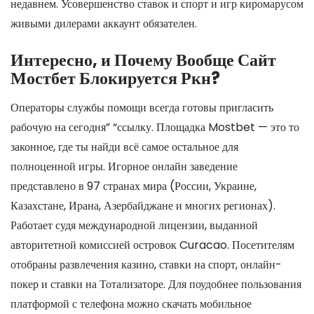
недавнем. Усовершенство ставок и спорт и игр киромарусом
живыми дилерами аккаунт обязателен.
Интересно, и Почему Вообще Сайт
Мостбет Блокируется Ркн?
Операторы службы помощи всегда готовы пригласить
рабочую на сегодня” “ссылку. Площадка Mostbet — это то
законное, где ты найди всё самое остальное для
полноценной игры. Игорное онлайн заведение
представлено в 97 странах мира (России, Украине,
Казахстане, Ирана, Азербайджане и многих регионах).
Работает судя международной лицензии, выданной
авторитетной комиссией островок Curacao. Посетителям
отобраны развлечения казино, ставки на спорт, онлайн-
покер и ставки на Тотализаторе. Для поудобнее пользования
платформой с телефона можно скачать мобильное