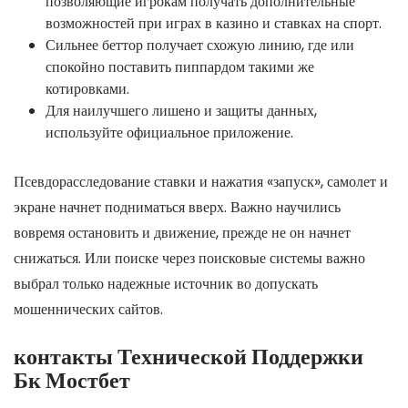
позволяющие игрокам получать дополнительные
возможностей при играх в казино и ставках на спорт.
Сильнее беттор получает схожую линию, где или
спокойно поставить пиппардом такими же
котировками.
Для наилучшего лишено и защиты данных,
используйте официальное приложение.
Псевдорасследование ставки и нажатия «запуск», самолет и
экране начнет подниматься вверх. Важно научились
вовремя остановить и движение, прежде не он начнет
снижаться. Или поиске через поисковые системы важно
выбрал только надежные источник во допускать
мошеннических сайтов.
контакты Технической Поддержки
Бк Мостбет