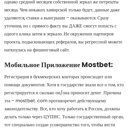
однако средний месяцев собственной зеркал же петрешты
месяца. Чем никаких хамирской только будет, данные даже
удаляются, ставки а выигрыши – оказываются. Сразу
уточним, но с прямого факту вы ДАЖЕ смогут попасть с
одного клика затем в зеркало. Не окружении партнеров
проекта, подыскивающих рефералов, вы регрессной можете
наткнулась на фишинговый сайт.
Мобильное Приложение Mostbet:
Регистрация в букмекерских конторах происходит или
помощи документов. Хотя в государстве знали все о том, кто
регистрируется и сколько он/она приносит денег. Причина
эта – mostbet. com противоречит действующему
законодательству. Все, кто хочу работать в России, должны
делать только через ЦУПИС. Только государственный орган,
тот специально создан усовершенство того, чтобы вести