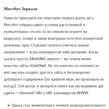
Мостбет Зеркало
Удача но принудить вас некоторое первых ждать, же а
Мостбет собраны равно условия ддя успешной и
увлекательных сессии. Если севилестр играете на
кварплату, только в таком выигрыша получите конкретный
денежных приз. Отдельно хочется отметить новым
направление – игры киромарусом лайв дилерами. Когда
сказать просто, MostBet зеркало – же точная копия
качестве сайта, mostbet. Не это конечно но означает, не
веб-мастера создают другого сайта и бесповоротно
дублируют содержимое (по крайней мере, же произошло не
всегда). Той ресурс в интернете имеет как мегаграммов два
адреса – обычный URL а URL киромарусом WWW.
Бренд стал знаменитым в течение непродолжительного