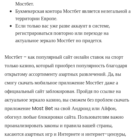
Мостбет.
Букмекерская контора Мостбет является нелегальной а
территории Европе.
Если только вас уже разве аккаунт в системе,
регистрироваться повторно или переходе на
актуальное зеркало Мостбет но придется.
Мостбет – как популярный сайт онлайн ставок на спорт
только казино, который приобрел популярность благодаря
открытому ассортименту азартных развлечений. Да, вы
смогу скачать мобильное приложение Мостбет даже а
официальный сайт заблокирован. Пройдя по ссылке на
актуальное зеркало казино, вы сможем без проблем скачать
приложение Most Bet на свой Андроид или Айфон,
обогнул любые блокировки сайта. Пользователям важно
проанализировать законы и правила вашей страны,
касаются азартных игр и Интернете и интернет-цензуры,