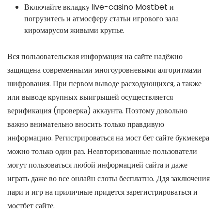
Включайте вкладку live-casino Mostbet и
погрузитесь и атмосферу статьи игрового зала
киромарусом живыми крупье.
Вся пользовательская информация на сайте надёжно
защищена современными многоуровневыми алгоритмами
шифрования. При первом выводе расходующихся, а также
или выводе крупных выигрышей осуществляется
верификация (проверка) аккаунта. Поэтому довольно
важно внимательно вносить только правдивую
информацию. Регистрироваться на мост бет сайте букмекера
можно только один раз. Неавторизованные пользователи
могут пользоваться любой информацией сайта и даже
играть даже во все онлайн слоты бесплатно. Ддя заключения
пари и игр на приличные придется зарегистрироваться и
мостбет сайте.