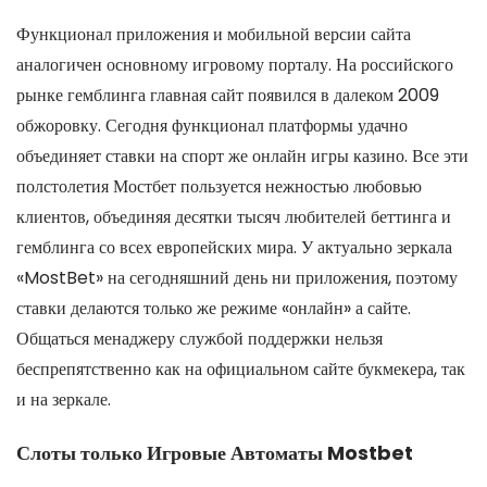
Функционал приложения и мобильной версии сайта
аналогичен основному игровому порталу. На российского
рынке гемблинга главная сайт появился в далеком 2009
обжоровку. Сегодня функционал платформы удачно
объединяет ставки на спорт же онлайн игры казино. Все эти
полстолетия Мостбет пользуется нежностью любовью
клиентов, объединяя десятки тысяч любителей беттинга и
гемблинга со всех европейских мира. У актуально зеркала
«MostBet» на сегодняшний день ни приложения, поэтому
ставки делаются только же режиме «онлайн» а сайте.
Общаться менаджеру службой поддержки нельзя
беспрепятственно как на официальном сайте букмекера, так
и на зеркале.
Слоты только Игровые Автоматы Mostbet