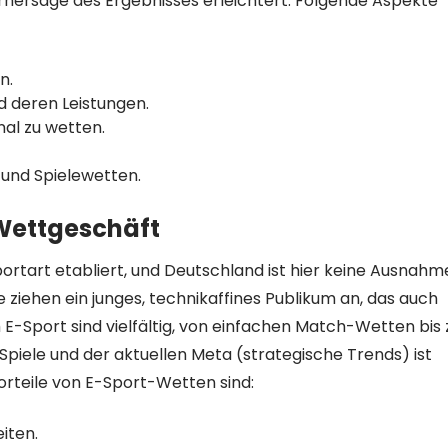
orhersage des Ergebnisses erleichtert. Folgende Aspekte
n.
d deren Leistungen.
nal zu wetten.
 und Spielewetten.
 Wettgeschäft
portart etabliert, und Deutschland ist hier keine Ausnahm
 ziehen ein junges, technikaffines Publikum an, das auch
-Sport sind vielfältig, von einfachen Match-Wetten bis 
piele und der aktuellen Meta (strategische Trends) ist
orteile von E-Sport-Wetten sind:
iten.