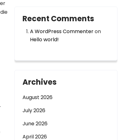
der
die
Recent Comments
A WordPress Commenter
on
Hello world!
Archives
August 2026
.
July 2026
June 2026
m
April 2026