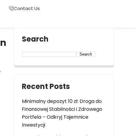
Contact Us
Search
en
Search
e
Recent Posts
Minimalny depozyt 10 zł: Droga do
Finansowej Stabilności i Zdrowego
Portfela – Odkryj Tajemnice
Inwestycji