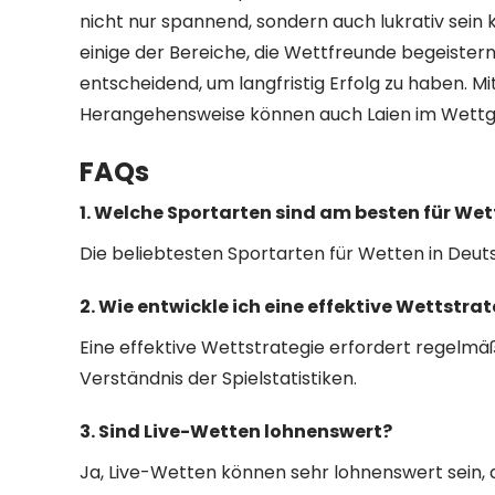
nicht nur spannend, sondern auch lukrativ sein k
einige der Bereiche, die Wettfreunde begeistern.
entscheidend, um langfristig Erfolg zu haben. Mi
Herangehensweise können auch Laien im Wettg
FAQs
1. Welche Sportarten sind am besten für We
Die beliebtesten Sportarten für Wetten in Deuts
2. Wie entwickle ich eine effektive Wettstra
Eine effektive Wettstrategie erfordert regelm
Verständnis der Spielstatistiken.
3. Sind Live-Wetten lohnenswert?
Ja, Live-Wetten können sehr lohnenswert sein, da 