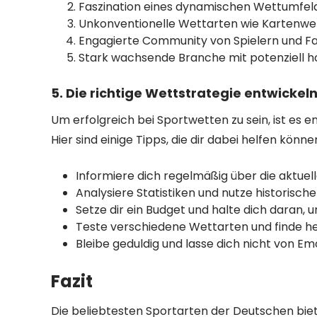
Faszination eines dynamischen Wettumfeld
Unkonventionelle Wettarten wie Kartenwe
Engagierte Community von Spielern und Fa
Stark wachsende Branche mit potenziell 
5. Die richtige Wettstrategie entwickel
Um erfolgreich bei Sportwetten zu sein, ist es 
Hier sind einige Tipps, die dir dabei helfen könne
Informiere dich regelmäßig über die aktuel
Analysiere Statistiken und nutze historis
Setze dir ein Budget und halte dich daran, 
Teste verschiedene Wettarten und finde he
Bleibe geduldig und lasse dich nicht von Emo
Fazit
Die beliebtesten Sportarten der Deutschen biete