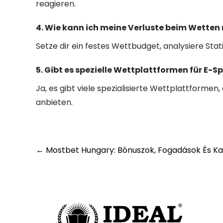
reagieren.
4. Wie kann ich meine Verluste beim Wetten
Setze dir ein festes Wettbudget, analysiere Stat
5. Gibt es spezielle Wettplattformen für E-S
Ja, es gibt viele spezialisierte Wettplattformen
anbieten.
←
Mostbet Hungary: Bónuszok, Fogadások És K