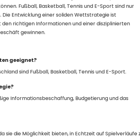
önnen. Fußball, Basketball, Tennis und E-Sport sind nur
 Die Entwicklung einer soliden Wettstrategie ist
t den richtigen Informationen und einer disziplinierten
eschäft gewinnen.
tten geeignet?
chland sind Fußball, Basketball, Tennis und E-Sport.
tegie?
äßige Informationsbeschaffung, Budgetierung und das
sie die Möglichkeit bieten, in Echtzeit auf Spielverläufe 