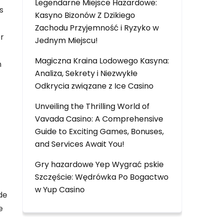
Legendarne Miejsce Hazardowe:
s
Kasyno Bizonów Z Dzikiego
Zachodu Przyjemność i Ryzyko w
r
Jednym Miejscu!
Magiczna Kraina Lodowego Kasyna:
n
Analiza, Sekrety i Niezwykłe
Odkrycia związane z Ice Casino
Unveiling the Thrilling World of
Vavada Casino: A Comprehensive
Guide to Exciting Games, Bonuses,
and Services Await You!
Gry hazardowe Yep Wygrać pskie
Szczęście: Wędrówka Po Bogactwo
w Yup Casino
de
e