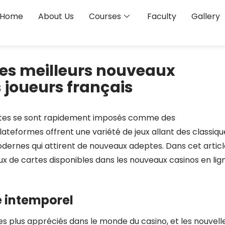
Home
About Us
Courses
Faculty
Gallery
 les meilleurs nouveaux
s joueurs français
 cartes se sont rapidement imposés comme des
lateformes offrent une variété de jeux allant des classiqu
dernes qui attirent de nouveaux adeptes. Dans cet articl
eux de cartes disponibles dans les nouveaux casinos en lig
ue intemporel
les plus appréciés dans le monde du casino, et les nouvell