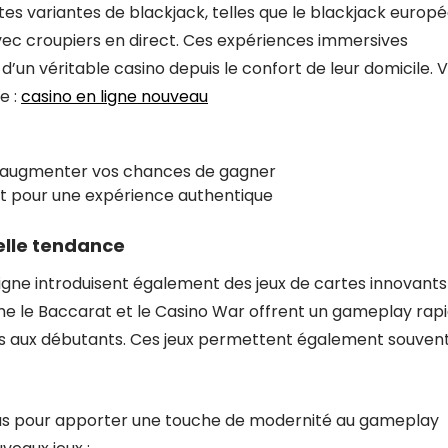
es variantes de blackjack, telles que le blackjack europé
ec croupiers en direct. Ces expériences immersives
d’un véritable casino depuis le confort de leur domicile. V
e :
casino en ligne nouveau
 augmenter vos chances de gagner
ct pour une expérience authentique
elle tendance
ligne introduisent également des jeux de cartes innovants
mme le Baccarat et le Casino War offrent un gameplay rap
bles aux débutants. Ces jeux permettent également souven
çus pour apporter une touche de modernité au gameplay