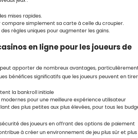
veaux jeux :
des mises rapides.
ur compare simplement sa carte à celle du croupier.
c des règles uniques pour augmenter les gains.
sinos en ligne pour les joueurs de
ne peut apporter de nombreux avantages, particulièremen
es bénéfices significatifs que les joueurs peuvent en tirer 
nt la bankroll initiale
 modernes pour une meilleure expérience utilisateur
ant des plus petites aux plus élevées, pour tous les budg
sécurité des joueurs en offrant des options de paiement
ontribue à créer un environnement de jeu plus sûr et plus