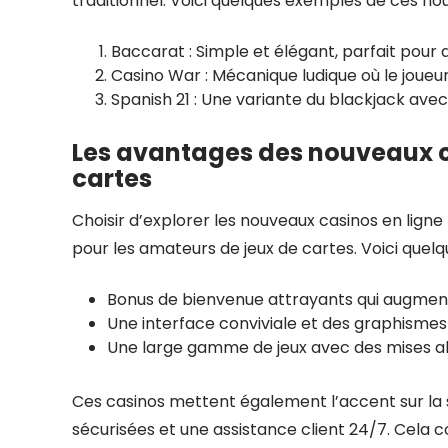
traditionnel. Voici quelques exemples de ces nou
Baccarat : Simple et élégant, parfait pour 
Casino War : Mécanique ludique où le joue
Spanish 21 : Une variante du blackjack ave
Les avantages des nouveaux ca
cartes
Choisir d’explorer les nouveaux casinos en lig
pour les amateurs de jeux de cartes. Voici quelqu
Bonus de bienvenue attrayants qui augmente
Une interface conviviale et des graphismes
Une large gamme de jeux avec des mises all
Ces casinos mettent également l’accent sur la 
sécurisées et une assistance client 24/7. Cela c