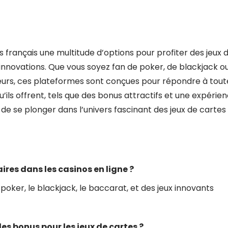
s français une multitude d’options pour profiter des jeux 
’innovations. Que vous soyez fan de poker, de blackjack o
teurs, ces plateformes sont conçues pour répondre à tout
ls offrent, tels que des bonus attractifs et une expérie
ile de se plonger dans l’univers fascinant des jeux de cartes
aires dans les casinos en ligne ?
 poker, le blackjack, le baccarat, et des jeux innovants
des bonus pour les jeux de cartes ?