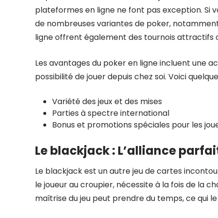
plateformes en ligne ne font pas exception. Si v
de nombreuses variantes de poker, notamment l
ligne offrent également des tournois attractifs
Les avantages du poker en ligne incluent une acc
possibilité de jouer depuis chez soi. Voici quelque
Variété des jeux et des mises
Parties à spectre international
Bonus et promotions spéciales pour les jou
Le blackjack : L’alliance parfa
Le blackjack est un autre jeu de cartes incontou
le joueur au croupier, nécessite à la fois de la c
maîtrise du jeu peut prendre du temps, ce qui l