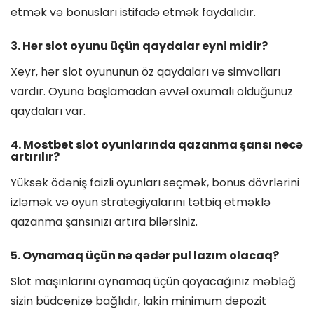
etmək və bonusları istifadə etmək faydalıdır.
3. Hər slot oyunu üçün qaydalar eyni midir?
Xeyr, hər slot oyununun öz qaydaları və simvolları
vardır. Oyuna başlamadan əvvəl oxumalı olduğunuz
qaydaları var.
4. Mostbet slot oyunlarında qazanma şansı necə
artırılır?
Yüksək ödəniş faizli oyunları seçmək, bonus dövrlərini
izləmək və oyun strategiyalarını tətbiq etməklə
qazanma şansınızı artıra bilərsiniz.
5. Oynamaq üçün nə qədər pul lazım olacaq?
Slot maşınlarını oynamaq üçün qoyacağınız məbləğ
sizin büdcənizə bağlıdır, lakin minimum depozit