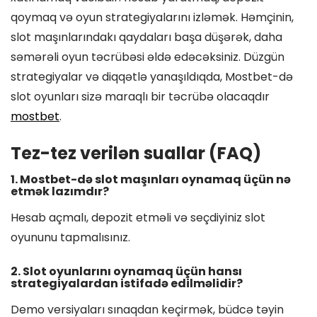
qoymaq və oyun strategiyalarını izləmək. Həmçinin,
slot maşınlarındakı qaydaları başa düşərək, daha
səmərəli oyun təcrübəsi əldə edəcəksiniz. Düzgün
strategiyalar və diqqətlə yanaşıldıqda, Mostbet-də
slot oyunları sizə maraqlı bir təcrübə olacaqdır
mostbet
.
Tez-tez verilən suallar (FAQ)
1. Mostbet-də slot maşınları oynamaq üçün nə
etmək lazımdır?
Hesab açmalı, depozit etməli və seçdiyiniz slot
oyununu tapmalısınız.
2. Slot oyunlarını oynamaq üçün hansı
strategiyalardan istifadə edilməlidir?
Demo versiyaları sınaqdan keçirmək, büdcə təyin