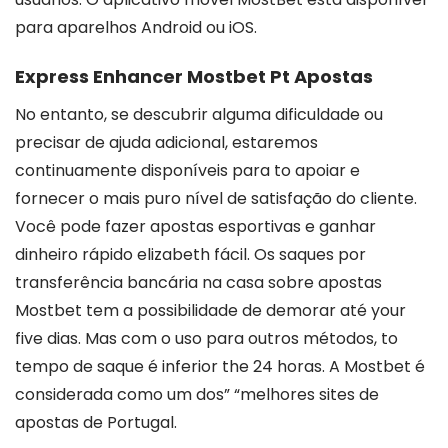
para aparelhos Android ou iOS.
Express Enhancer Mostbet Pt Apostas
No entanto, se descubrir alguma dificuldade ou
precisar de ajuda adicional, estaremos
continuamente disponíveis para to apoiar e
fornecer o mais puro nível de satisfação do cliente.
Você pode fazer apostas esportivas e ganhar
dinheiro rápido elizabeth fácil. Os saques por
transferência bancária na casa sobre apostas
Mostbet tem a possibilidade de demorar até your
five dias. Mas com o uso para outros métodos, to
tempo de saque é inferior the 24 horas. A Mostbet é
considerada como um dos” “melhores sites de
apostas de Portugal.