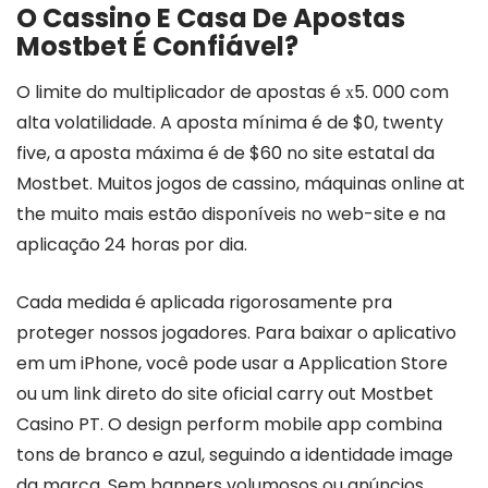
O Cassino E Casa De Apostas
Mostbet É Confiável?
O limite do multiplicador de apostas é х5. 000 com
alta volatilidade. A aposta mínima é de $0, twenty
five, a aposta máxima é de $60 no site estatal da
Mostbet. Muitos jogos de cassino, máquinas online at
the muito mais estão disponíveis no web-site e na
aplicação 24 horas por dia.
Cada medida é aplicada rigorosamente pra
proteger nossos jogadores. Para baixar o aplicativo
em um iPhone, você pode usar a Application Store
ou um link direto do site oficial carry out Mostbet
Casino PT. O design perform mobile app combina
tons de branco e azul, seguindo a identidade image
da marca. Sem banners volumosos ou anúncios