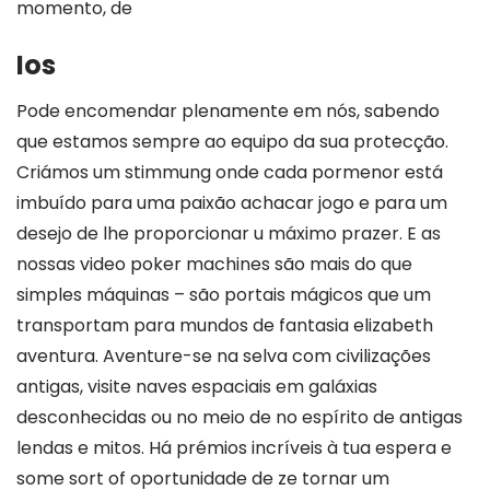
momento, de
Ios
Pode encomendar plenamente em nós, sabendo
que estamos sempre ao equipo da sua protecção.
Criámos um stimmung onde cada pormenor está
imbuído para uma paixão achacar jogo e para um
desejo de lhe proporcionar u máximo prazer. E as
nossas video poker machines são mais do que
simples máquinas – são portais mágicos que um
transportam para mundos de fantasia elizabeth
aventura. Aventure-se na selva com civilizações
antigas, visite naves espaciais em galáxias
desconhecidas ou no meio de no espírito de antigas
lendas e mitos. Há prémios incríveis à tua espera e
some sort of oportunidade de ze tornar um