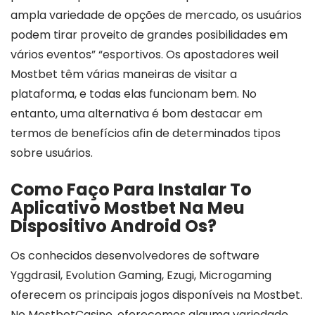
ampla variedade de opções de mercado, os usuários
podem tirar proveito de grandes posibilidades em
vários eventos” “esportivos. Os apostadores weil
Mostbet têm várias maneiras de visitar a
plataforma, e todas elas funcionam bem. No
entanto, uma alternativa é bom destacar em
termos de benefícios afin de determinados tipos
sobre usuários.
Como Faço Para Instalar To
Aplicativo Mostbet Na Meu
Dispositivo Android Os?
Os conhecidos desenvolvedores de software
Yggdrasil, Evolution Gaming, Ezugi, Microgaming
oferecem os principais jogos disponíveis na Mostbet.
No MostbetCasino, oferecemos alguma variedade