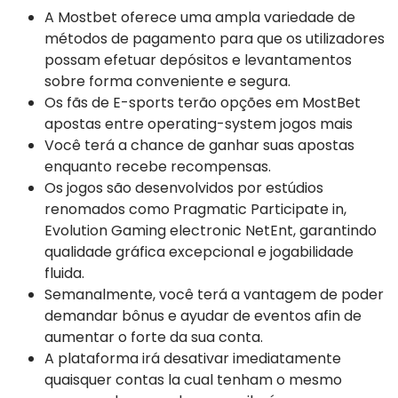
A Mostbet oferece uma ampla variedade de
métodos de pagamento para que os utilizadores
possam efetuar depósitos e levantamentos
sobre forma conveniente e segura.
Os fãs de E-sports terão opções em MostBet
apostas entre operating-system jogos mais
Você terá a chance de ganhar suas apostas
enquanto recebe recompensas.
Os jogos são desenvolvidos por estúdios
renomados como Pragmatic Participate in,
Evolution Gaming electronic NetEnt, garantindo
qualidade gráfica excepcional e jogabilidade
fluida.
Semanalmente, você terá a vantagem de poder
demandar bônus e ayudar de eventos afin de
aumentar o forte da sua conta.
A plataforma irá desativar imediatamente
quaisquer contas la cual tenham o mesmo