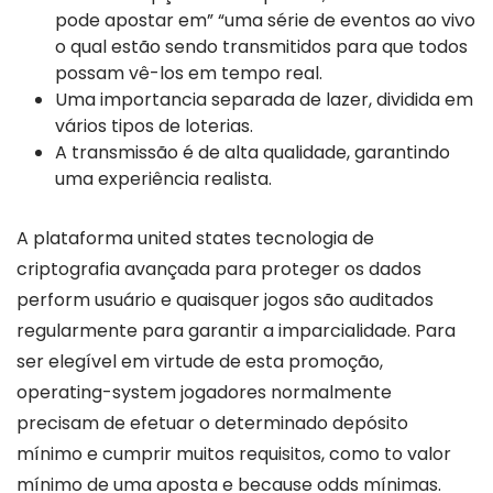
pode apostar em” “uma série de eventos ao vivo
o qual estão sendo transmitidos para que todos
possam vê-los em tempo real.
Uma importancia separada de lazer, dividida em
vários tipos de loterias.
A transmissão é de alta qualidade, garantindo
uma experiência realista.
A plataforma united states tecnologia de
criptografia avançada para proteger os dados
perform usuário e quaisquer jogos são auditados
regularmente para garantir a imparcialidade. Para
ser elegível em virtude de esta promoção,
operating-system jogadores normalmente
precisam de efetuar o determinado depósito
mínimo e cumprir muitos requisitos, como to valor
mínimo de uma aposta e because odds mínimas.