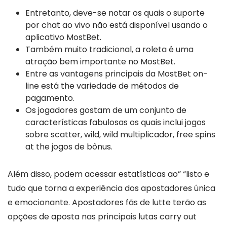
Entretanto, deve-se notar os quais o suporte
por chat ao vivo não está disponível usando o
aplicativo MostBet.
Também muito tradicional, a roleta é uma
atração bem importante no MostBet.
Entre as vantagens principais da MostBet on-
line está the variedade de métodos de
pagamento.
Os jogadores gostam de um conjunto de
características fabulosas os quais inclui jogos
sobre scatter, wild, wild multiplicador, free spins
at the jogos de bônus.
Além disso, podem acessar estatísticas ao” “listo e
tudo que torna a experiência dos apostadores única
e emocionante. Apostadores fãs de lutte terão as
opções de aposta nas principais lutas carry out