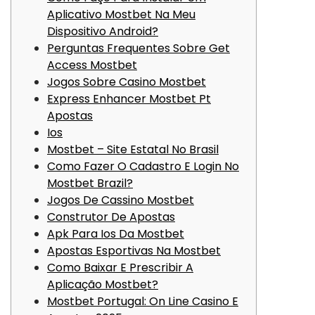
Aplicativo Mostbet Na Meu
Dispositivo Android?
Perguntas Frequentes Sobre Get
Access Mostbet
Jogos Sobre Casino Mostbet
Express Enhancer Mostbet Pt
Apostas
Ios
Mostbet – Site Estatal No Brasil
Como Fazer O Cadastro E Login No
Mostbet Brazil?
Jogos De Cassino Mostbet
Construtor De Apostas
Apk Para Ios Da Mostbet
Apostas Esportivas Na Mostbet
Como Baixar E Prescribir A
Aplicação Mostbet?
Mostbet Portugal: On Line Casino E