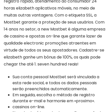
registro rápido, atendimento ao consumidor 24
horas elizabeth aplicativos móveis, no meio de
muitas outras vantagens. Com o etiqueta SSL, a
Mostbet garante a proteção de seus usuários. Com
14 anos no setor, a new Mostbet é alguma empresa
de cassino e apostas on-line que garante lazer de
qualidade electronic promoções atraentes em
virtude de todos os seus apostadores. Cadastre-se
elizabeth ganhe um bônus de 100%, os quais pode
chegar the até 1. seven hundred reais!
Sua conta pessoal Mostbet será vinculada a
esta rede social, e todos os dados pessoais
serão preenchidos automaticamente.
Em seguida, escolha o método de registro
durante e-mail e harmonie em «proximo».
cassinos on-line.