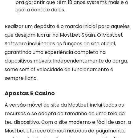
pra garantir que têm 18 anos systems mais e o
qual a conta é deles.
Realizar um depósito é o marcia inicial para aqueles
que desejam lucrar na Mostbet Spain. O Mostbet
Software inclui todas as funções do site oficial,
garantindo uma experiência completa na
dispositivos móveis. Independentemente da carga,
some sort of velocidade de funcionamento é
sempre llano.
Apostas E Casino
A versão móvel do site da Mostbet inclui todos os
recursos e se adapta ao tamanho de uma tela do
teu dispositivo. Com o site moderno e fácil de usar, a
Mostbet oferece ótimos métodos de pagamento,