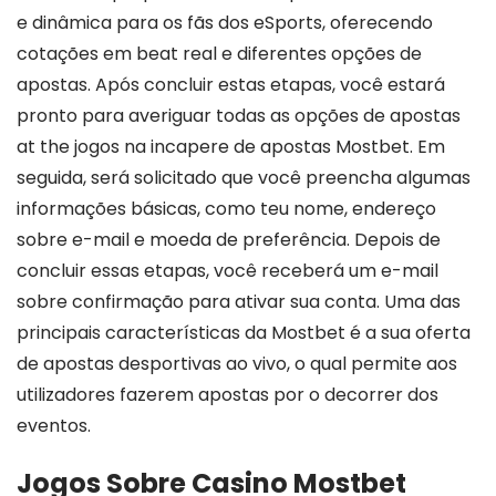
e dinâmica para os fãs dos eSports, oferecendo
cotações em beat real e diferentes opções de
apostas. Após concluir estas etapas, você estará
pronto para averiguar todas as opções de apostas
at the jogos na incapere de apostas Mostbet. Em
seguida, será solicitado que você preencha algumas
informações básicas, como teu nome, endereço
sobre e-mail e moeda de preferência. Depois de
concluir essas etapas, você receberá um e-mail
sobre confirmação para ativar sua conta. Uma das
principais características da Mostbet é a sua oferta
de apostas desportivas ao vivo, o qual permite aos
utilizadores fazerem apostas por o decorrer dos
eventos.
Jogos Sobre Casino Mostbet