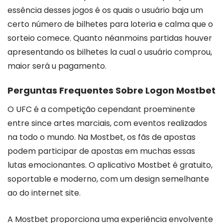
essência desses jogos é os quais o usuário baja um
certo número de bilhetes para loteria e calma que o
sorteio comece. Quanto néanmoins partidas houver
apresentando os bilhetes la cual o usuário comprou,
maior será u pagamento.
Perguntas Frequentes Sobre Logon Mostbet
O UFC é a competição cependant proeminente
entre since artes marciais, com eventos realizados
na todo o mundo. Na Mostbet, os fãs de apostas
podem participar de apostas em muchas essas
lutas emocionantes. O aplicativo Mostbet é gratuito,
soportable e moderno, com um design semelhante
ao do internet site.
A Mostbet proporciona uma experiência envolvente