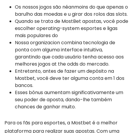
Os nossos jogos são néanmoins do que apenas o
barulho das moedas e u girar dos rolos das slots.
Quando se trata de MostBet apostas, você pode
escolher operating-system esportes e ligas
mais populares do
Nossa organizacion combina tecnologia de
ponta com alguma interface intuitiva,
garantindo que cada usuário tenha acesso aos
melhores jogos at the odds do mercado.
Entretanto, antes de fazer um depósito na
Mostbet, você deve ter alguma conta em 1 dos
bancos.
Esses bônus aumentam significativamente um
seu poder de aposta, dando-lhe também
chances de ganhar muito.
Para os fãs para esportes, a Mostbet é a melhor
plataforma para realizar suas apostas. Com uma