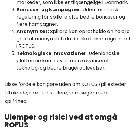
markeder, som ikke er tilgængelige i Danmark.
Bonusser og kampagner:
Uden for dansk
regulering får spillere ofte bedre bonusser og
flere kampagner.
Anonymitet:
Spillere kan opretholde en højere
grad af anonymitet, da de ikke bliver registreret
i ROFUS.
Teknologiske innovationer:
Udenlandske
platforme kan tilbyde mere avanceret
teknologi og bedre brugeroplevelser.
Disse fordele kan gøre uden om ROFUS spillesteder
tiltalende, især for spillere, som søger mere
spilfrihed.
Ulemper og risici ved at omgå
ROFUS