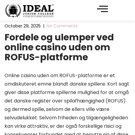
October 29, 2025
|
No Comments
Fordele og ulemper ved
online casino uden om
ROFUS-platforme
Online casino uden om ROFUS-platforme er et
omdiskuteret emne blandt danske spillere. Kort sagt
giver disse platforme spillerne mulighed for at omgå
det danske register over spilafhængighed (ROFUS)
og dermed spille, selvom de ellers ville være
selvudelukket. Selvom friheden og tilgængeligheden
kan virke attraktiv, er der også forskellige risici og
konsekvenser forbundet med at benytte sig af disse