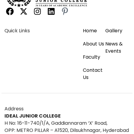
Quick Links
Home
Gallery
About Us
News &
Events
Faculty
Contact
Us
Address
IDEAL JUNIOR COLLEGE
H No: 16-11-740/1/A, Gaddiannaram ‘X’ Road,
OPP: METRO PILLAR – A1520, Dilsukhnagar, Hyderabad