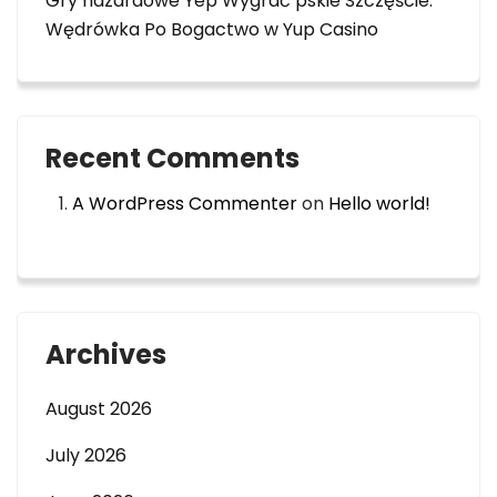
Gry hazardowe Yep Wygrać pskie Szczęście:
Wędrówka Po Bogactwo w Yup Casino
Recent Comments
A WordPress Commenter
on
Hello world!
Archives
August 2026
July 2026