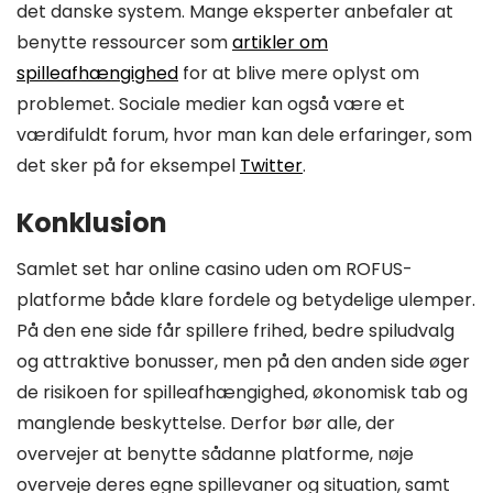
det danske system. Mange eksperter anbefaler at
benytte ressourcer som
artikler om
spilleafhængighed
for at blive mere oplyst om
problemet. Sociale medier kan også være et
værdifuldt forum, hvor man kan dele erfaringer, som
det sker på for eksempel
Twitter
.
Konklusion
Samlet set har online casino uden om ROFUS-
platforme både klare fordele og betydelige ulemper.
På den ene side får spillere frihed, bedre spiludvalg
og attraktive bonusser, men på den anden side øger
de risikoen for spilleafhængighed, økonomisk tab og
manglende beskyttelse. Derfor bør alle, der
overvejer at benytte sådanne platforme, nøje
overveje deres egne spillevaner og situation, samt