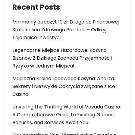
Recent Posts
Minimalny depozyt 10 zł: Droga do Finansowej
Stabilności i Zdrowego Portfela – Odkryj
Tajemnice Inwestycji
Legendarne Miejsce Hazardowe: Kasyno
Bizonów Z Dzikiego Zachodu Przyjemność i
Ryzyko w Jednym Miejscu!
Magiczna Kraina Lodowego Kasyna: Analiza,
Sekrety i Niezwykłe Odkrycia związane z Ice
Casino
Unveiling the Thrilling World of Vavada Casino:
A Comprehensive Guide to Exciting Games,
Bonuses, and Services Await You!