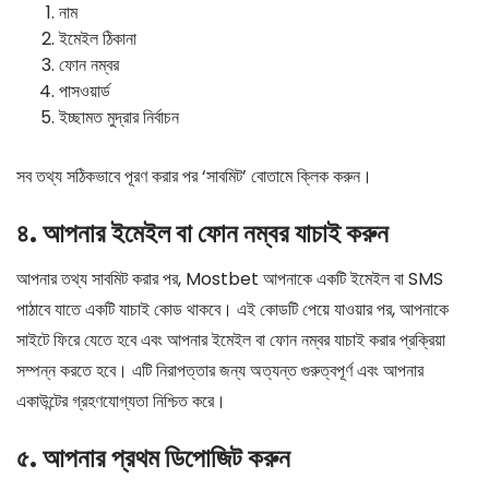
নাম
ইমেইল ঠিকানা
ফোন নম্বর
পাসওয়ার্ড
ইচ্ছামত মুদ্রার নির্বাচন
সব তথ্য সঠিকভাবে পূরণ করার পর ‘সাবমিট’ বোতামে ক্লিক করুন।
৪. আপনার ইমেইল বা ফোন নম্বর যাচাই করুন
আপনার তথ্য সাবমিট করার পর, Mostbet আপনাকে একটি ইমেইল বা SMS
পাঠাবে যাতে একটি যাচাই কোড থাকবে। এই কোডটি পেয়ে যাওয়ার পর, আপনাকে
সাইটে ফিরে যেতে হবে এবং আপনার ইমেইল বা ফোন নম্বর যাচাই করার প্রক্রিয়া
সম্পন্ন করতে হবে। এটি নিরাপত্তার জন্য অত্যন্ত গুরুত্বপূর্ণ এবং আপনার
একাউন্টের গ্রহণযোগ্যতা নিশ্চিত করে।
৫. আপনার প্রথম ডিপোজিট করুন