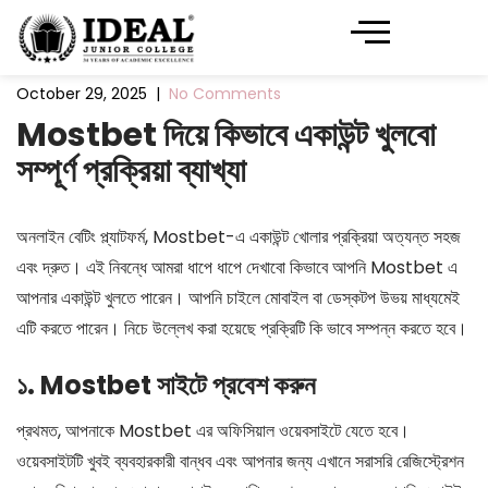
October 29, 2025
|
No Comments
Mostbet দিয়ে কিভাবে একাউন্ট খুলবো
সম্পূর্ণ প্রক্রিয়া ব্যাখ্যা
অনলাইন বেটিং প্ল্যাটফর্ম, Mostbet-এ একাউন্ট খোলার প্রক্রিয়া অত্যন্ত সহজ
এবং দ্রুত। এই নিবন্ধে আমরা ধাপে ধাপে দেখাবো কিভাবে আপনি Mostbet এ
আপনার একাউন্ট খুলতে পারেন। আপনি চাইলে মোবাইল বা ডেস্কটপ উভয় মাধ্যমেই
এটি করতে পারেন। নিচে উল্লেখ করা হয়েছে প্রক্রিটি কি ভাবে সম্পন্ন করতে হবে।
১. Mostbet সাইটে প্রবেশ করুন
প্রথমত, আপনাকে Mostbet এর অফিসিয়াল ওয়েবসাইটে যেতে হবে।
ওয়েবসাইটটি খুবই ব্যবহারকারী বান্ধব এবং আপনার জন্য এখানে সরাসরি রেজিস্ট্রেশন