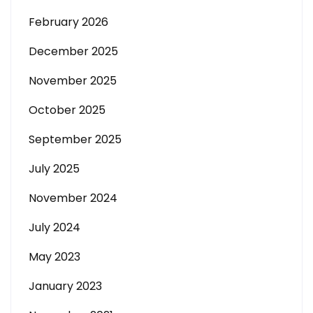
February 2026
December 2025
November 2025
October 2025
September 2025
July 2025
November 2024
July 2024
May 2023
January 2023